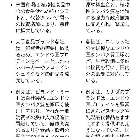
米国市場は
植物性食品中
原材料生産と、植物
心の食生活への強いシフ
性タンパク質を促進
トと、代替タンパク質へ
する強力な政府施策
の投資増加により、急速
に支えられ、繁栄し
に拡大している。
ている。
大手食品ブランド各社
各社は、ロケット社
は、消費者の需要に応え
の大規模なエンドウ
るため、エンドウ豆プロ
豆タンパク質工場な
テインをベースとしたハ
ど、生産設備に多額
ンバーガーやプロテイン
の投資を行い、国内
シェイクなどの商品を発
外の需要に対応して
売している。
いる。
例えば、ビヨンド・ミー
例えば、カナダのブ
トは自社製品にエンドウ
ランドは、エンドウ
豆タンパク質を幅広く使
豆プロテインを豊富
用しており、それが一般
に含んだスナックや
消費者の受け入れ促進に
乳製品代替品をます
貢献している。健康意識
ます多く提供するよ
の高まりと食品・飲料の
うになっている。国
配合におけるイノベーシ
内市場と輸出市場の