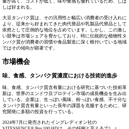
量が高く、コストが低く、味や食感も優れているため、しば
しば好まれる。
大豆タンパク質は、その汎用性と幅広い消費者の受け入れに
より、従来から好まれてきた肉代替品や乳製品代替品として
依然として圧倒的な地位を占めています。しかし、この激し
い競争は市場シェアを脅かしており、特に伝統的な植物性タ
ンパク質が消費者の習慣や食品製造に深く根付いている地域
ではその傾向が顕著です。
市場機会
味、食感、タンパク質濃度における技術的進歩
味、食感、タンパク質含有量における研究に基づいた技術革
新は、世界のエンドウ豆プロテイン市場の成長機会を生み出
している。企業は、生っぽい風味、粉っぽい食感、不十分な
タンパク質含有量といった長年の課題を克服するために、研
究開発に多額の投資を行っている。
2024年7月に発売されたイングレディオン社の
VITESSENCE® Pea 100 HDは、その好例と言えるでしょ