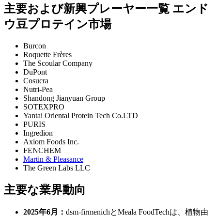
主要および新興プレーヤー一覧 エンド
ウ豆プロテイン市場
Burcon
Roquette Frères
The Scoular Company
DuPont
Cosucra
Nutri-Pea
Shandong Jianyuan Group
SOTEXPRO
Yantai Oriental Protein Tech Co.LTD
PURIS
Ingredion
Axiom Foods Inc.
FENCHEM
Martin & Pleasance
The Green Labs LLC
主要な業界動向
2025年6月：
dsm-firmenichとMeala FoodTechは、植物由