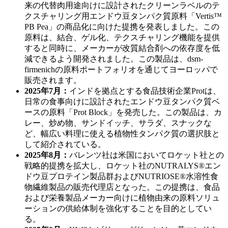
来の代替肉用途向けに設計されたクリーンラベルのテ
クスチャリング用エンドウ豆タンパク質原料「Vertis™
PB Pea」の商品化に向けた提携を発表しました。この
原料は、結合、ゲル化、テクスチャリング機能を提供
すると同時に、メーカーが改質結合剤への依存度を低
減できるよう開発されました。この製品は、dsm-
firmenichの原料ポートフォリオを通じてヨーロッパで
販売されます。
2025年7月：
インドを拠点とする食品技術企業Protは、
日常の食事向けに設計されたエンドウ豆タンパク質ベ
ースの原料「Prot Block」を発売した。この製品は、カ
レー、炒め物、サンドイッチ、サラダ、スナックな
ど、幅広い料理に使える植物性タンパク質の選択肢と
して紹介されている。
2025年8月：
バレンツ社は米国においてロケット社との
戦略的提携を拡大し、ロケット社のNUTRALYS®エン
ドウ豆プロテイン製品群およびNUTRIOSE®水溶性食
物繊維製品の販売代理店となった。この提携は、食品
および栄養製品メーカー向けに植物由来の原料ソリュ
ーションの供給体制を強化することを目的としてい
る。