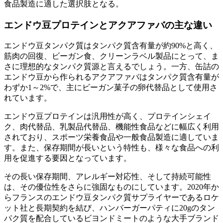
食品製造に適した選択肢となる。
エンドウ豆プロテインとアクアファバの主な違い
エンドウ豆タンパク質はタンパク質含有量が約90%と高く、
筋肉の回復、ビーガン食、クリーンラベル製品にとって、ま
さに理想的なタンパク質源と言えるでしょう。一方、缶詰の
エンドウ豆から作られるアクアファバはタンパク質含有量が
わずか1～2%で、主にビーガン菓子の卵代替品として使用さ
れています。
エンドウ豆プロテインは汎用性が高く、プロテインシェイ
ク、肉代替品、乳製品代替品、機能性食品などに幅広く利用
されており、スポーツ栄養食品や一般食品製造に適していま
す。また、保存期間が長いという特性も、様々な食品への利
用を促進する要因となっています。
その長い保存期間、アレルギー対応性、そして持続可能性
は、その優位性をさらに強固なものにしています。2020年か
らフランスのエンドウ豆タンパク質サプライヤーであるロケ
ット社と長期契約を結び、ハンバーガーパティに20gのタン
パク質を配合しているビヨンドミートのような大手ブランド