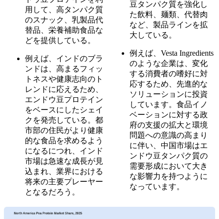
豆タンパク質を強化し
用して、高タンパク質
た飲料、麺類、代替肉
のスナック、乳製品代
など、製品ラインを拡
替品、栄養補助食品な
大している。
どを提供している。
例えば、Vesta Ingredients
例えば、インドのブラ
のような企業は、変化
ンドは、高まるフィッ
する消費者の嗜好に対
トネスや健康志向のト
応するため、先進的な
レンドに応えるため、
ソリューションに投資
エンドウ豆プロテイン
しています。食品イノ
をベースにしたシェイ
ベーションに対する政
クを発売している。都
府の支援の拡大と環境
市部の住民がより健康
問題への意識の高まり
的な食品を求めるよう
に伴い、中国市場はエ
になるにつれ、インド
ンドウ豆タンパク質の
市場は急速な成長が見
需要形成において大き
込まれ、業界における
な影響力を持つように
将来の主要プレーヤー
なっています。
となるだろう。