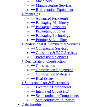
Machinery
Manufacturing Services
Refrigeration Equipment
+
Packaging
Advanced Packaging
Packaging Machinery
Packaging Products
Packaging Supplies
Packaging Technology
Printing & Labelling
+
Professional & Commercial Services
Commercial Services
Consumer & B2C Services
Professional Services
+
Real Estate & Construction
Construction
Construction Equipment
Construction Materials
Real Estate
+
Semiconductor & Electronics
Electronic Components
Integrated Circuit (IC)
Semiconductor Components
Semiconductor Foundries
Data Insights