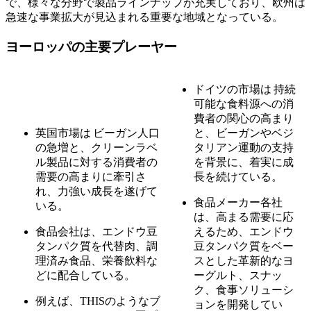
で、様々な分野で製品ラインナップが充実しており、欧州は
急速な事業拡大が見込まれる重要な地域となっている。
ヨーロッパの主要プレーヤー
ドイツの市場は
持続
可能な食料源への消
費者の関心の高まり
英国市場は
ビーガン人口
と、ビーガンやベジ
の急増と、クリーンラベ
タリアン運動の支持
ル製品に対する消費者の
を背景に、着実に成
需要の高まりに牽引さ
長を続けている。
れ、力強い成長を遂げて
食品メーカー各社
いる。
は、高まる需要に応
食品会社は、エンドウ豆
えるため、エンドウ
タンパク質を代替肉、調
豆タンパク質をベー
理済み食品、栄養飲料な
スとした革新的なヨ
どに配合している。
ーグルト、スナッ
ク、食事ソリューシ
例えば、THISのようなブ
ョンを開発してい