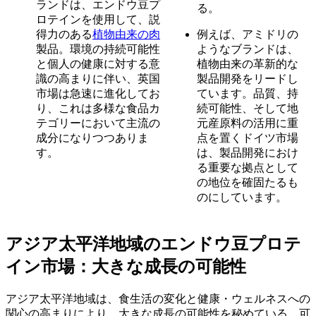
ランドは、エンドウ豆プ
る。
ロテインを使用して、説
得力のある
植物由来の肉
例えば、アミドリの
製品。環境の持続可能性
ようなブランドは、
と個人の健康に対する意
植物由来の革新的な
識の高まりに伴い、英国
製品開発をリードし
市場は急速に進化してお
ています。品質、持
り、これは多様な食品カ
続可能性、そして地
テゴリーにおいて主流の
元産原料の活用に重
成分になりつつありま
点を置くドイツ市場
す。
は、製品開発におけ
る重要な拠点として
の地位を確固たるも
のにしています。
アジア太平洋地域のエンドウ豆プロテ
イン市場：大きな成長の可能性
アジア太平洋地域は、食生活の変化と健康・ウェルネスへの
関心の高まりにより、大きな成長の可能性を秘めている。可