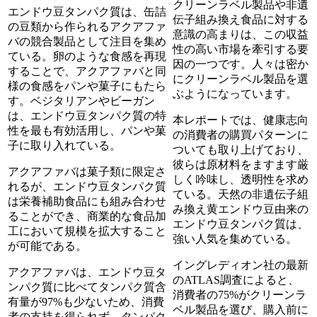
クリーンラベル製品や非遺
エンドウ豆タンパク質は、缶詰
伝子組み換え食品に対する
の豆類から作られるアクアファ
意識の高まりは、この収益
バの競合製品として注目を集め
性の高い市場を牽引する要
ている。卵のような食感を再現
因の一つです。人々は密か
することで、アクアファバと同
にクリーンラベル製品を選
様の食感をパンや菓子にもたら
ぶようになっています。
す。ベジタリアンやビーガン
は、エンドウ豆タンパク質の特
本レポートでは、健康志向
性を最も有効活用し、パンや菓
の消費者の購買パターンに
子に取り入れている。
ついても取り上げており、
彼らは原材料をますます厳
アクアファバは菓子類に限定さ
しく吟味し、透明性を求め
れるが、エンドウ豆タンパク質
ている。天然の非遺伝子組
は栄養補助食品にも組み合わせ
み換え黄エンドウ豆由来の
ることができ、商業的な食品加
エンドウ豆タンパク質は、
工において規模を拡大すること
強い人気を集めている。
が可能である。
イングレディオン社の最新
アクアファバは、エンドウ豆タ
のATLAS調査によると、
ンパク質に比べてタンパク質含
消費者の75%がクリーンラ
有量が97%も少ないため、消費
ベル製品を選び、購入前に
者の支持を得られず、タンパク