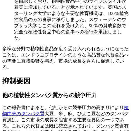
を自認しており、植物性食品中心のライフスタイルが
着実に増加していることが示されています。英国のス
ターリング大学のような主要な教育機関は、100％植物
性食品のみの食事に移行しました。スウェーデンのウ
プサラ大学もこの流れを受け入れ、90％の賛成多数で
完全な植物性食品中心の食事への移行を承認しまし
た。
多様な分野で植物性食品が広く受け入れられるようになった
ことは、エンドウ豆プロテインのような高品質な代替食品へ
の需要に直接影響を与え、市場の成長をさらに促進してい
る。
抑制要因
他の植物性タンパク質からの競争圧力
この報告書によると、他社からの競争圧力の高まりにより
植
物由来のタンパク質
大豆、米、麻、ひよこ豆などのタンパク
質源は、この市場の成長を阻害する主要な要因の一つであ
る。これらの代替品は既に確立されており、タンパク質含有