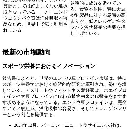
意識的に成分を調べてい
質源としては好ましくない選択
る。食物不耐性、特に大豆
肢となっている。一方、エンド
や乳製品に対する意識の高
ウ豆タンパク質は消化吸収が容
まりが、低アレルゲン性タ
易なため、世界中で広く利用さ
ンパク質代替品の需要を押
れている。
し上げている。
最新の市場動向
スポーツ栄養におけるイノベーション
報告書によると、世界のエンドウ豆プロテイン市場は、特に
スポーツ栄養学における継続的な研究に牽引され、勢いを増
している。アスリートやフィットネス愛好家は、ホエイプロ
テインや大豆プロテインに代わる植物由来の代替品をますま
す求めるようになっている。エンドウ豆プロテインは、完全
なアミノ酸組成、消化吸収の容易さ、そしてアレルゲンフリ
ーという利点を提供する。
2024年12月、バーコン・ニュートラサイエンス社は、