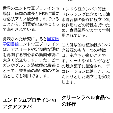
世界のエンドウ豆プロテイン市
エンドウ豆タンパク質は、
場は、筋肉の成長と回復に重要
ドレッシングに含まれる油
な必須アミノ酸が含まれている
水混合物の保存に役立つ乳
ことから、消費者の支持によっ
化作用などの特性を持つた
て牽引されている。
め、食品業界でますます利
用されている。
発表された研究によると
国立医
学図書館
エンドウ豆プロテイン
この健康的な植物性タンパ
は、アスリートや定期的な運動
ク質源のもう一つの特徴
を再開する初心者の筋肉修復に
は、泡立ちが良いことで
大きく役立ちます。また、ビー
す。ケーキやメレンゲなど
ガンやグルテン過敏症の患者に
の焼き菓子に配合され、デ
とって、栄養価の高い肉の代替
コレーションに適した、ふ
品としても利用できます。
んわりとした泡立ちを実現
します。
クリーンラベル食品へ
エンドウ豆プロテイン vs
の移行
アクアファバ