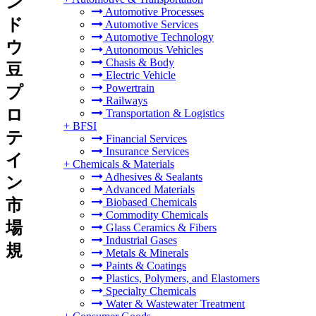
ン
Automotive Processes
ド
Automotive Services
Automotive Technology
ウ
Autonomous Vehicles
Chasis & Body
豆
Electric Vehicle
Powertrain
プ
Railways
ロ
Transportation & Logistics
+
BFSI
テ
Financial Services
Insurance Services
イ
+
Chemicals & Materials
Adhesives & Sealants
ン
Advanced Materials
市
Biobased Chemicals
Commodity Chemicals
場
Glass Ceramics & Fibers
Industrial Gases
規
Metals & Minerals
Paints & Coatings
Plastics, Polymers, and Elastomers
Specialty Chemicals
Water & Wastewater Treatment