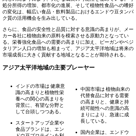
処分所得の増加、都市化の進展、そして植物性食品への嗜好
の変化は、幅広い食品・飲料製品におけるエンドウ豆タンパ
ク質の活用機会を生み出している。
さらに、食品の安全性と品質に対する意識の高まりが、メー
カー各社に植物由来の原料を模索させる原動力となってい
る。栄養強化食品への需要の高まりに加え、ビーガンやベジ
タリアン人口の増加も相まって、アジア太平洋地域は将来の
市場成長に大きく貢献する地域となることが期待される。
アジア太平洋地域の主要プレーヤー
インドの市場は
健康意
中国市場は
植物由来の
識の高まりと植物性栄
代替食品に対する需要
養への関心の高まりを
の高まりと、健康と持
背景に、有望な分野と
続可能性への意識の高
して台頭しつつある。
まりにより、急速に成
長している。
スタートアップ企業や
食品ブランドは、エン
国内企業は、エンドウ
ドウ豆プロテインを利