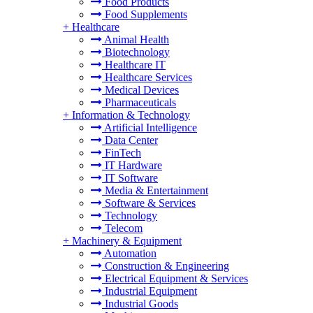
Food Products
Food Supplements
+
Healthcare
Animal Health
Biotechnology
Healthcare IT
Healthcare Services
Medical Devices
Pharmaceuticals
+
Information & Technology
Artificial Intelligence
Data Center
FinTech
IT Hardware
IT Software
Media & Entertainment
Software & Services
Technology
Telecom
+
Machinery & Equipment
Automation
Construction & Engineering
Electrical Equipment & Services
Industrial Equipment
Industrial Goods