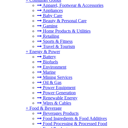
+
Consumer Goods
Apparel, Footwear & Accessories
Appliances
Baby Care
Beauty & Personal Care
Gaming
Home Products & Utilities
Retailing
Sports & Fitness
Travel & Tourism
+
Energy & Power
Battery
Biofuels
Environment
Marine
Mining Services
Oil & Gas
Power Equipment
Power Generation
Renewable Energy
Wires & Cables
+
Food & Beverage
Beverages Products
Food Ingredients & Food Additives
Food Processing & Processed Food