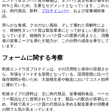
エンドウ豆タンパク質分離物は、タンパク質含有量が通常約
90％と高いため、主要なセグメントとなっています。これら
は、肉代替品、飲料、
プロテインバー
、および栄養補助食
品。
滑らかな食感、クセのない風味、そして優れた溶解性によ
り、植物性タンパク質は製造業者にとって好ましい選択肢と
なっています。植物性タンパク質への需要の高まりと、消費
者の栄養ニーズを満たす能力が、この分野の成長を牽引して
います。
フォームに関する考察
乾燥エンドウ豆プロテインは、その汎用性と保存の容易さか
ら、市場をリードする形態となっている。湿潤形態に比べて
保存期間が長いため、大規模生産や輸送においてコスト効率
に優れている。
乾燥タイプの原料は、主に肉代替品、栄養補助食品、ベーカ
リー製品などに使用されています。製品への配合が容易なた
め、手軽で高タンパク質の代替品を求める製造業者や消費者
の間で人気が高まっています。