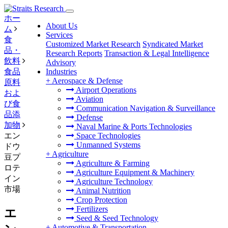
ホー
About Us
ム
Services
食
Customized Market Research
Syndicated Market
品・
Research Reports
Transaction & Legal Intelligence
飲料
Advisory
食品
Industries
+
Aerospace & Defense
原料
Airport Operations
およ
Aviation
び食
Communication Navigation & Surveillance
品添
Defense
加物
Naval Marine & Ports Technologies
エン
Space Technologies
Unmanned Systems
ドウ
+
Agriculture
豆プ
Agriculture & Farming
ロテ
Agriculture Equipment & Machinery
イン
Agriculture Technology
市場
Animal Nutrition
Crop Protection
Fertilizers
エ
Seed & Seed Technology
+
Automotive & Transportation