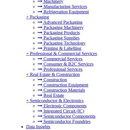
Machinery
Manufacturing Services
Refrigeration Equipment
+
Packaging
Advanced Packaging
Packaging Machinery
Packaging Products
Packaging Supplies
Packaging Technology
Printing & Labelling
+
Professional & Commercial Services
Commercial Services
Consumer & B2C Services
Professional Services
+
Real Estate & Construction
Construction
Construction Equipment
Construction Materials
Real Estate
+
Semiconductor & Electronics
Electronic Components
Integrated Circuit (IC)
Semiconductor Components
Semiconductor Foundries
Data Insights