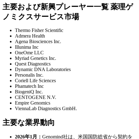
主要および新興プレーヤー一覧 薬理ゲ
ノミクスサービス市場
Thermo Fisher Scientific
Admera Health
Agena Biosciences Inc.
Illunima Inc
OneOme LLC
Myriad Genetics Inc.
Quest Diagnostics
Dynamic DNA Laboratories
Personalis Inc.
Coriell Life Sciences
Phamatech Inc
BiogeniQ Inc.
CENTOGENE N.V.
Empire Genomics
ViennaLab Diagnostics GmbH.
主要な業界動向
2026年1月：
Genomind社は、米国国防総省から契約を