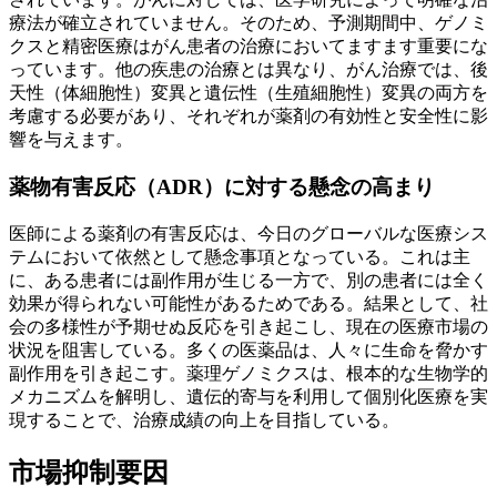
療法が確立されていません。そのため、予測期間中、ゲノミ
クスと精密医療はがん患者の治療においてますます重要にな
っています。他の疾患の治療とは異なり、がん治療では、後
天性（体細胞性）変異と遺伝性（生殖細胞性）変異の両方を
考慮する必要があり、それぞれが薬剤の有効性と安全性に影
響を与えます。
薬物有害反応（ADR）に対する懸念の高まり
医師による薬剤の有害反応は、今日のグローバルな医療シス
テムにおいて依然として懸念事項となっている。これは主
に、ある患者には副作用が生じる一方で、別の患者には全く
効果が得られない可能性があるためである。結果として、社
会の多様性が予期せぬ反応を引き起こし、現在の医療市場の
状況を阻害している。多くの医薬品は、人々に生命を脅かす
副作用を引き起こす。薬理ゲノミクスは、根本的な生物学的
メカニズムを解明し、遺伝的寄与を利用して個別化医療を実
現することで、治療成績の向上を目指している。
市場抑制要因