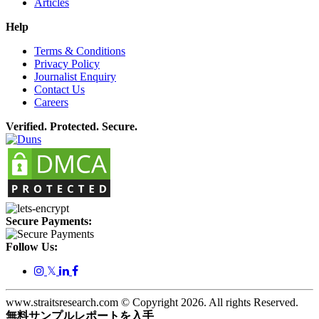
Articles
Help
Terms & Conditions
Privacy Policy
Journalist Enquiry
Contact Us
Careers
Verified. Protected. Secure.
Secure Payments:
Follow Us:
𝕏
www.straitsresearch.com © Copyright
2026
. All rights Reserved.
無料サンプルレポートを入手