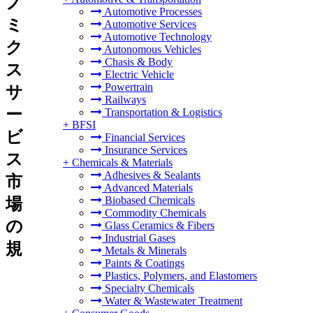
ノ
Automotive Processes
ミ
Automotive Services
Automotive Technology
ク
Autonomous Vehicles
Chasis & Body
ス
Electric Vehicle
Powertrain
サ
Railways
ー
Transportation & Logistics
+
BFSI
ビ
Financial Services
Insurance Services
ス
+
Chemicals & Materials
Adhesives & Sealants
市
Advanced Materials
Biobased Chemicals
場
Commodity Chemicals
の
Glass Ceramics & Fibers
Industrial Gases
規
Metals & Minerals
Paints & Coatings
Plastics, Polymers, and Elastomers
Specialty Chemicals
Water & Wastewater Treatment