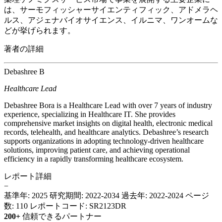
は、サーモフィッシャーサイエンティフィック、アドメラヘ
ルス、アジェナバイオサイエンス、イルニマ、ワンオームな
どが挙げられます。
著者の詳細
Debashree B
Healthcare Lead
Debashree Bora is a Healthcare Lead with over 7 years of industry
experience, specializing in Healthcare IT. She provides
comprehensive market insights on digital health, electronic medical
records, telehealth, and healthcare analytics. Debashree’s research
supports organizations in adopting technology-driven healthcare
solutions, improving patient care, and achieving operational
efficiency in a rapidly transforming healthcare ecosystem.
レポート詳細
−
基準年: 2025
研究期間: 2022-2034
過去年: 2022-2024
ページ
数: 110
レポートコード: SR2123DR
200+
信頼できるパートナー