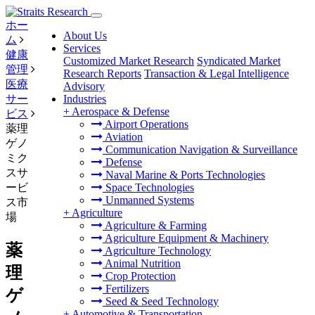
ホー
About Us
ム
Services
健康
Customized Market Research
Syndicated Market
管理
Research Reports
Transaction & Legal Intelligence
医療
Advisory
サー
Industries
+
Aerospace & Defense
ビス
Airport Operations
薬理
Aviation
ゲノ
Communication Navigation & Surveillance
ミク
Defense
スサ
Naval Marine & Ports Technologies
ービ
Space Technologies
Unmanned Systems
ス市
+
Agriculture
場
Agriculture & Farming
Agriculture Equipment & Machinery
薬
Agriculture Technology
Animal Nutrition
理
Crop Protection
Fertilizers
ゲ
Seed & Seed Technology
+
Automotive & Transportation