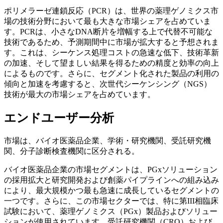
ポリメラーゼ連鎖反応（PCR）は、世界の薬理ゲノミクス市
場の技術分野において最も大きな市場シェアを占めていま
す。PCRは、小さなDNA断片を増幅する上で代替不可能な
技術であるため、予測期間中に市場が拡大すると予想されま
す。これは、シーケンス処理コストの急速な低下、技術革新
の加速、そして望ましい結果を得るための精度と効率の向上
によるものです。さらに、セグメント化された製品の利用の
傾向と加速を考慮すると、次世代シーケンシング（NGS）
技術が最大の市場シェアを占めています。
エンドユーザー分析
市場は、バイオ医薬品企業、学術・研究機関、受託研究機
関、分子診断検査機関に区分される。
バイオ医薬品企業の市場セグメントは、PGxソリューション
の採用拡大と研究開発および創薬パイプラインへの組み込み
により、最大規模かつ最も急速に成長しているセグメントの
一つです。さらに、この市場セクターでは、特に第III相臨床
試験において、薬理ゲノミクス（PGx）製品およびソリュー
ションが使用されています。受託研究機関（CRO）および