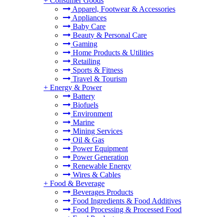
+
Consumer Goods
Apparel, Footwear & Accessories
Appliances
Baby Care
Beauty & Personal Care
Gaming
Home Products & Utilities
Retailing
Sports & Fitness
Travel & Tourism
+
Energy & Power
Battery
Biofuels
Environment
Marine
Mining Services
Oil & Gas
Power Equipment
Power Generation
Renewable Energy
Wires & Cables
+
Food & Beverage
Beverages Products
Food Ingredients & Food Additives
Food Processing & Processed Food