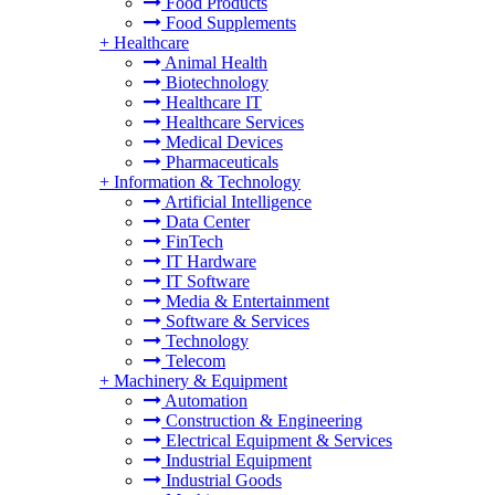
Food Products
Food Supplements
+
Healthcare
Animal Health
Biotechnology
Healthcare IT
Healthcare Services
Medical Devices
Pharmaceuticals
+
Information & Technology
Artificial Intelligence
Data Center
FinTech
IT Hardware
IT Software
Media & Entertainment
Software & Services
Technology
Telecom
+
Machinery & Equipment
Automation
Construction & Engineering
Electrical Equipment & Services
Industrial Equipment
Industrial Goods