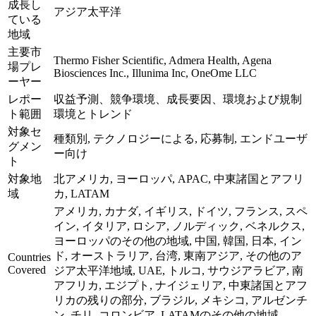
成長し
アジア太平洋
ている
地域
主要市
Thermo Fisher Scientific, Admera Health, Agena
場プレ
Biosciences Inc., Illunima Inc, OneOme LLC
ーヤー
レポー
収益予測、競争環境、成長要因、環境および規制
ト範囲
環境とトレンド
対象セ
種類別, テクノロジーによる, 応募制, エンドユーザ
グメン
ー向け
ト
対象地
北アメリカ, ヨーロッパ, APAC, 中東諸国とアフリ
域
カ, LATAM
アメリカ, カナダ, イギリス, ドイツ, フランス, スペ
イン, イタリア, ロシア, ノルディック, ベネルクス,
ヨーロッパのその他の地域, 中国, 韓国, 日本, イン
ド, オーストラリア, 台湾, 東南アジア, その他のア
Countries
Covered
ジア太平洋地域, UAE, トルコ, サウジアラビア, 南
アフリカ, エジプト, ナイジェリア, 中東諸国とアフ
リカの残りの部分, ブラジル, メキシコ, アルゼンチ
ン, チリ, コロンビア, LATAMのその他の地域