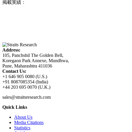
掲載実績：
Address:
105, Panchshil The Golden Bell,
Koregaon Park Annexe, Mundhwa,
Pune, Maharashtra 411036
Contact Us:
+1 646 905 0080 (U.S.)
+91 8087085354 (India)
+44 203 695 0070 (U.K.)
sales@straitsresearch.com
Quick Links
About Us
Media Citations
Statistics