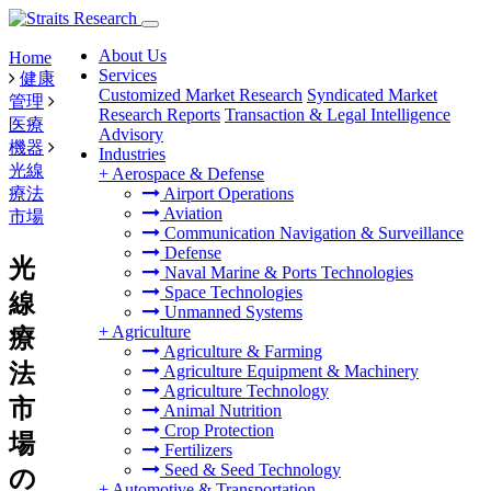
About Us
Home
Services
健康
Customized Market Research
Syndicated Market
管理
Research Reports
Transaction & Legal Intelligence
医療
Advisory
機器
Industries
光線
+
Aerospace & Defense
療法
Airport Operations
Aviation
市場
Communication Navigation & Surveillance
Defense
光
Naval Marine & Ports Technologies
Space Technologies
線
Unmanned Systems
+
Agriculture
療
Agriculture & Farming
法
Agriculture Equipment & Machinery
Agriculture Technology
市
Animal Nutrition
Crop Protection
場
Fertilizers
Seed & Seed Technology
の
+
Automotive & Transportation