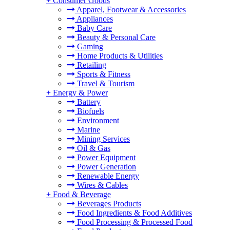
+
Consumer Goods
Apparel, Footwear & Accessories
Appliances
Baby Care
Beauty & Personal Care
Gaming
Home Products & Utilities
Retailing
Sports & Fitness
Travel & Tourism
+
Energy & Power
Battery
Biofuels
Environment
Marine
Mining Services
Oil & Gas
Power Equipment
Power Generation
Renewable Energy
Wires & Cables
+
Food & Beverage
Beverages Products
Food Ingredients & Food Additives
Food Processing & Processed Food