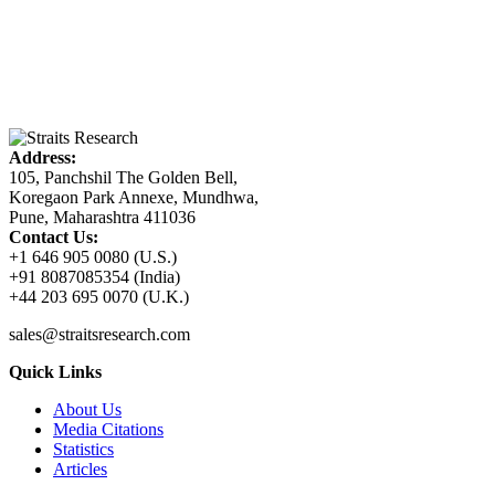
Address:
105, Panchshil The Golden Bell,
Koregaon Park Annexe, Mundhwa,
Pune, Maharashtra 411036
Contact Us:
+1 646 905 0080 (U.S.)
+91 8087085354 (India)
+44 203 695 0070 (U.K.)
sales@straitsresearch.com
Quick Links
About Us
Media Citations
Statistics
Articles