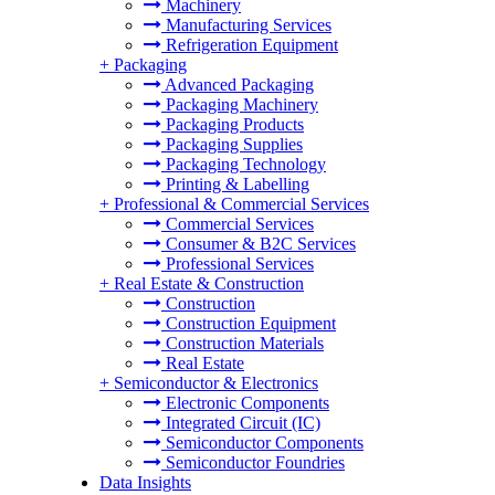
Machinery
Manufacturing Services
Refrigeration Equipment
+
Packaging
Advanced Packaging
Packaging Machinery
Packaging Products
Packaging Supplies
Packaging Technology
Printing & Labelling
+
Professional & Commercial Services
Commercial Services
Consumer & B2C Services
Professional Services
+
Real Estate & Construction
Construction
Construction Equipment
Construction Materials
Real Estate
+
Semiconductor & Electronics
Electronic Components
Integrated Circuit (IC)
Semiconductor Components
Semiconductor Foundries
Data Insights