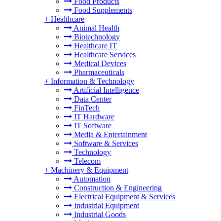
Food Products
Food Supplements
+
Healthcare
Animal Health
Biotechnology
Healthcare IT
Healthcare Services
Medical Devices
Pharmaceuticals
+
Information & Technology
Artificial Intelligence
Data Center
FinTech
IT Hardware
IT Software
Media & Entertainment
Software & Services
Technology
Telecom
+
Machinery & Equipment
Automation
Construction & Engineering
Electrical Equipment & Services
Industrial Equipment
Industrial Goods