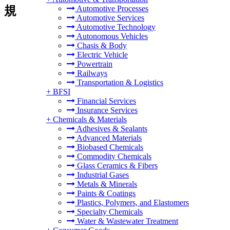
規
Automotive Processes
Automotive Services
Automotive Technology
Autonomous Vehicles
Chasis & Body
Electric Vehicle
Powertrain
Railways
Transportation & Logistics
+
BFSI
Financial Services
Insurance Services
+
Chemicals & Materials
Adhesives & Sealants
Advanced Materials
Biobased Chemicals
Commodity Chemicals
Glass Ceramics & Fibers
Industrial Gases
Metals & Minerals
Paints & Coatings
Plastics, Polymers, and Elastomers
Specialty Chemicals
Water & Wastewater Treatment