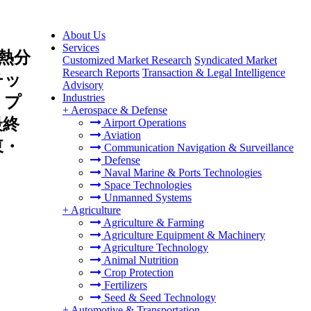
About Us
Services
熱分
Customized Market Research
Syndicated Market
Research Reports
Transaction & Legal Intelligence
チッ
Advisory
Industries
リプ
+
Aerospace & Defense
最終
Airport Operations
Aviation
東・
Communication Navigation & Surveillance
Defense
Naval Marine & Ports Technologies
Space Technologies
Unmanned Systems
+
Agriculture
Agriculture & Farming
Agriculture Equipment & Machinery
Agriculture Technology
Animal Nutrition
Crop Protection
Fertilizers
Seed & Seed Technology
+
Automotive & Transportation