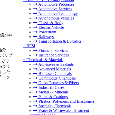
Automotive Processes
Automotive Services
Automotive Technology
Autonomous Vehicles
Chasis & Body
Electric Vehicle
Powertrain
3144
Railways
Transportation & Logistics
+
BFSI
熱分
Financial Services
Insurance Services
とポリプ
+
Chemicals & Materials
、さま
Adhesives & Sealants
与えて
Advanced Materials
うした
Biobased Chemicals
チック
Commodity Chemicals
Glass Ceramics & Fibers
Industrial Gases
Metals & Minerals
Paints & Coatings
Plastics, Polymers, and Elastomers
Specialty Chemicals
Water & Wastewater Treatment