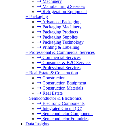
Machinery
Manufacturing Services
Refrigeration Equipment
+
Packaging
Advanced Packaging
Packaging Machinery
Packaging Products
Packaging Supplies
Packaging Technology
Printing & Labelling
+
Professional & Commercial Services
Commercial Services
Consumer & B2C Services
Professional Services
+
Real Estate & Construction
Construction
Construction Equipment
Construction Materials
Real Estate
+
Semiconductor & Electronics
Electronic Components
Integrated Circuit (IC)
Semiconductor Components
Semiconductor Foundries
Data Insights