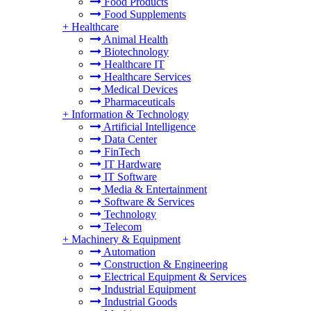
Food Products
Food Supplements
+
Healthcare
Animal Health
Biotechnology
Healthcare IT
Healthcare Services
Medical Devices
Pharmaceuticals
+
Information & Technology
Artificial Intelligence
Data Center
FinTech
IT Hardware
IT Software
Media & Entertainment
Software & Services
Technology
Telecom
+
Machinery & Equipment
Automation
Construction & Engineering
Electrical Equipment & Services
Industrial Equipment
Industrial Goods