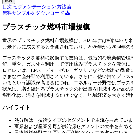
概要
目次
セグメンテーション
方法論
無料サンプルをダウンロード
プラスチック燃料市場規模
世界のプラスチック燃料市場規模は、2025年には8億3467万米ドル
万米ドルに成長すると予測されており、2026年から2034年の
プラスチックを燃料に変換する技術は、包括的な廃棄物管理
解、重合、ガス化を利用して使用済みプラスチックを液体に
ロピレンは、LPG、ディーゼル、ガソリンなどの燃料の製造
ざまな生産分野で利用されている。さらに、使い捨てプラス
いるという認識が高まるにつれ、エネルギー分野ではプラス
状況は、増え続けるプラスチックの排出量を削減するための
燃料化は、汚染を削減するだけでなく、地域経済を大きく活
ハイライト
熱分解は、技術タイプのセグメントで主流を占めていま
商業および産業分野が供給源セグメントの大半を占める
最終燃料分野では原油が圧倒的なシェアを占めている。