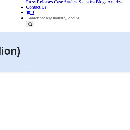
Press Releases
Case Studies
Statistics
Blogs
Articles
Contact Us
0