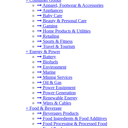
+
Consumer Goods
Apparel, Footwear & Accessories
Appliances
Baby Care
Beauty & Personal Care
Gaming
Home Products & Utilities
Retailing
Sports & Fitness
Travel & Tourism
+
Energy & Power
Battery
Biofuels
Environment
Marine
Mining Services
Oil & Gas
Power Equipment
Power Generation
Renewable Energy
Wires & Cables
+
Food & Beverage
Beverages Products
Food Ingredients & Food Additives
Food Processing & Processed Food