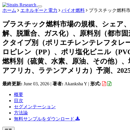
ホーム
エネルギーと電力
バイオ燃料
プラスチック燃料
プラスチック燃料市場の規模、シェア
解、脱重合、ガス化）、原料別（都市固
クタイプ別（ポリエチレンテレフタレー
ロピレン（PP）、ポリ塩化ビニル（PV
燃料別（硫黄、水素、原油、その他）、
アフリカ、ラテンアメリカ）予測、2025年
最終更新:
June 03, 2026
|
著者:
Akanksha Y
|
形式:
概要
目次
セグメンテーション
方法論
無料サンプルをダウンロード