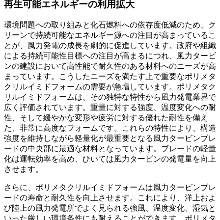
再生可能エネルギーの利用拡大
環境問題への取り組みと化石燃料への依存度低減のため、ク
リーンで持続可能なエネルギー源への注目が高まっているこ
とが、風力発電の成長を劇的に促進しています。政府や組織
による持続可能性目標への注目が高まるにつれ、風力タービ
ンの建設において高性能で耐久性のある材料へのニーズが高
まっています。こうしたニーズを満たす上で重要なポリメタ
クリルイミドフォームの需要が急増しています。ポリメタク
リルイミドフォームは、その独特な特性から風力発電業界で
広く評価されています。重量に対する強度、温度変化への耐
性、そして緩やかな変形や疲労に対する優れた耐性を備え
た、非常に高度なフォームです。これらの特性により、構造
強度を維持しながら軽量化が最重要となる風力タービンブレ
ードの中央部に最適な材料となっています。ブレードの軽量
化は運転効率を高め、ひいては風力タービンの発電量を向上
させます。
さらに、ポリメタクリルイミドフォームは風力タービンブレ
ードの寿命と耐久性を向上させます。これにより、洋上およ
び陸上の風力発電所でよく見られる強風、温度変化、湿気と
いった厳しい環境条件にも耐えることができます。ポリメタ