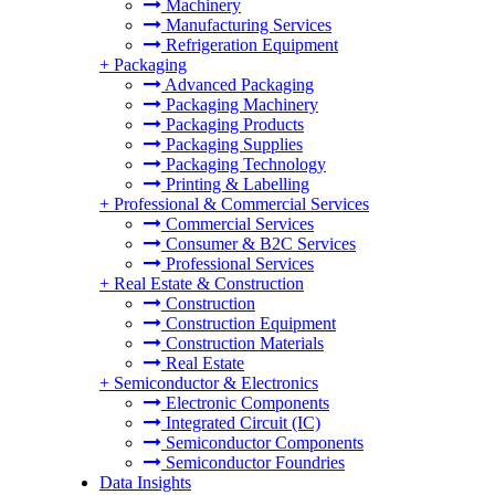
Machinery
Manufacturing Services
Refrigeration Equipment
+
Packaging
Advanced Packaging
Packaging Machinery
Packaging Products
Packaging Supplies
Packaging Technology
Printing & Labelling
+
Professional & Commercial Services
Commercial Services
Consumer & B2C Services
Professional Services
+
Real Estate & Construction
Construction
Construction Equipment
Construction Materials
Real Estate
+
Semiconductor & Electronics
Electronic Components
Integrated Circuit (IC)
Semiconductor Components
Semiconductor Foundries
Data Insights