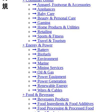
+
Consumer Goods
Apparel, Footwear & Accessories
規
Appliances
Baby Care
Beauty & Personal Care
Gaming
Home Products & Utilities
Retailing
Sports & Fitness
Travel & Tourism
+
Energy & Power
Battery
Biofuels
Environment
Marine
Mining Services
Oil & Gas
Power Equipment
Power Generation
Renewable Energy
Wires & Cables
+
Food & Beverage
Beverages Products
Food Ingredients & Food Additives
Food Processing & Processed Food