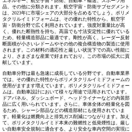
エネルギー、航空宇宙・防衛、自動車・輸送、スポーツ用
品、その他に分類されます。航空宇宙・防衛サブセグメント
は、2023年に市場シェアの大部分を占めるでしょう。ポリメ
タクリルイミドフォームは、その優れた特性から、航空宇
宙・防衛分野で広く利用されています。強度対重量比が高
く、優れた断熱性を持ち、高温でも寸法安定性に優れている
ため、軽量構造部品に最適です。剛性が高く、レーダー反射
断面積が小さいレドームやその他の複合構造物の製造に使用
されます。この材料の適応性と厳しい状況下での高い性能に
より、さまざまな産業で好まれており、この市場の拡大に貢
献しています。
自動車分野は最も急速に成長している分野です。自動車業界
では、その優れた特性からポリメタクリルイミドフォームの
使用がますます増えています。ポリメタクリルイミドフォー
ムは、自動車設計において様々な用途で活用されています。
ドアパネル、ダッシュボード、ヘッドライナーなどの内装部
品に広く用いられています。さらに、車体全体の軽量化を図
るため、シャーシ部品などの構造部材にも使用されていま
す。軽量化は燃費向上と排気ガス削減につながります。加え
て、ポリメタクリルイミド本来の難燃性と低発煙性は、厳し
い自動車安全規制に適合する、より安全な車内空間の実現に