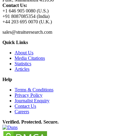
Contact Us:
+1 646 905 0080 (U.S.)
+91 8087085354 (India)
+44 203 695 0070 (U.K.)
sales@straitsresearch.com
Quick Links
About Us
Media Citations
Statistics
Articles
Help
Terms & Conditions
Privacy Policy
Journalist Enquiry
Contact Us
Careers
Verified. Protected. Secure.