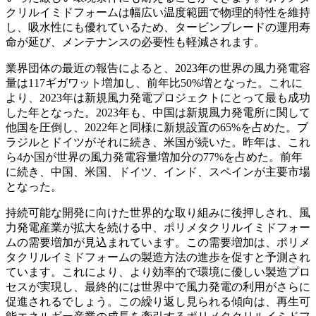
クリルイミドフォームは幅広い温度範囲で物理的特性を維持
し、吸水性にも優れているため、タービンブレードの運用寿
命が延び、メンテナンスの必要性も軽減されます。
業界団体の最近の報告によると、2023年の世界の風力発電容
量は117ギガワット増加し、前年比50%増となった。これに
より、2023年は新規風力発電プロジェクトにとって最も成功
した年となった。2023年も、中国は新規風力発電所に関して
他国を圧倒し、2022年と同様に新規設置の65%を占めた。ブ
ラジルとドイツがそれに続き、米国が続いた。昨年は、これ
ら4か国が世界の風力発電容量増加分の77%を占めた。前年
に続き、中国、米国、ドイツ、インド、スペインが主要市場
となった。
持続可能な開発に向けた世界的な取り組みに後押しされ、風
力発電産業が拡大を続ける中、ポリメタクリルイミドフォー
ムの需要増加が見込まれています。この需要増加は、ポリメ
タクリルイミドフォームの製造方法の進歩を促すと予測され
ています。これにより、より効率的で環境に優しい製造プロ
セスが実現し、最終的には世界中で風力発電の利用がさらに
促進されるでしょう。この繰り返し見られる傾向は、再生可