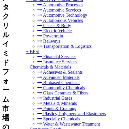
Automotive Processes
タ
Automotive Services
ク
Automotive Technology
Autonomous Vehicles
リ
Chasis & Body
Electric Vehicle
ル
Powertrain
Railways
イ
Transportation & Logistics
+
BFSI
ミ
Financial Services
ド
Insurance Services
+
Chemicals & Materials
フ
Adhesives & Sealants
Advanced Materials
ォ
Biobased Chemicals
Commodity Chemicals
ー
Glass Ceramics & Fibers
ム
Industrial Gases
Metals & Minerals
市
Paints & Coatings
Plastics, Polymers, and Elastomers
場
Specialty Chemicals
Water & Wastewater Treatment
の