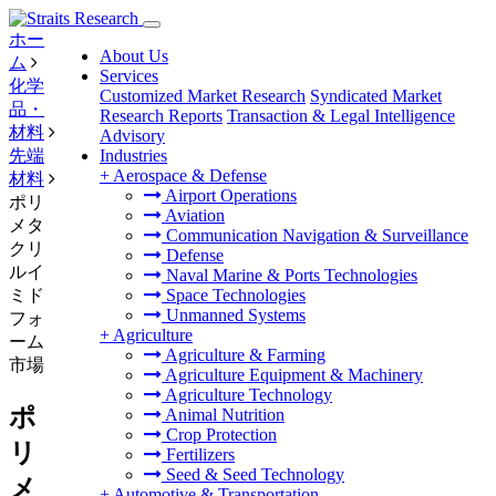
ホー
About Us
ム
Services
化学
Customized Market Research
Syndicated Market
品・
Research Reports
Transaction & Legal Intelligence
材料
Advisory
先端
Industries
+
Aerospace & Defense
材料
Airport Operations
ポリ
Aviation
メタ
Communication Navigation & Surveillance
クリ
Defense
ルイ
Naval Marine & Ports Technologies
ミド
Space Technologies
Unmanned Systems
フォ
+
Agriculture
ーム
Agriculture & Farming
市場
Agriculture Equipment & Machinery
Agriculture Technology
ポ
Animal Nutrition
Crop Protection
リ
Fertilizers
Seed & Seed Technology
メ
+
Automotive & Transportation