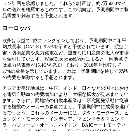
ョン計画を承認しました。これらの計画は、約7万5000マイ
ルの道路を網羅するものです。この傾向は、予測期間中に製
品需要を刺激すると予想されます。
ヨーロッパ
欧州は収益で2位にランクインしており、予測期間中に年平
均成長率（CAGR）9.8%を示すと予想されています。航空宇
宙・防衛産業や風力発電など、重要な応用産業の拡大が市場
を牽引しています。WindEurope asbl/vzwによると、同地域で
は風力発電量が15.4GW増加しており、2018年と比較して
27%の成長を示しています。これは、予測期間を通じて製品
の需要を刺激すると予想されます。
アジア太平洋地域は、中国、インド、日本などの国々におけ
る電気自動車の需要増加により、大幅な拡大が見込まれてい
ます。さらに、同地域の自動車産業は、研究開発活動に従事
する複数のメーカーの参画により、予測期間中に成長を遂げ
るでしょう。これらのメーカーには、タタ・モーターズ、ヒ
ュンダイ・モーター・インディア、マヒンドラ＆マヒンド
ラ、バジャージ・オート、バイトン、BAICオートモーティ