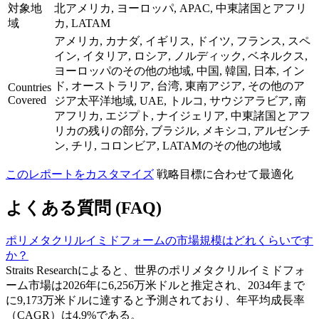
対象地
北アメリカ, ヨーロッパ, APAC, 中東諸国とアフリ
域
カ, LATAM
アメリカ, カナダ, イギリス, ドイツ, フランス, スペ
イン, イタリア, ロシア, ノルディック, ベネルクス,
ヨーロッパのその他の地域, 中国, 韓国, 日本, イン
ド, オーストラリア, 台湾, 東南アジア, その他のア
Countries
Covered
ジア太平洋地域, UAE, トルコ, サウジアラビア, 南
アフリカ, エジプト, ナイジェリア, 中東諸国とアフ
リカの残りの部分, ブラジル, メキシコ, アルゼンチ
ン, チリ, コロンビア, LATAMのその他の地域
このレポートをカスタマイズ
戦略目標に合わせて最適化
よくある質問 (FAQ)
ポリメタクリルイミドフォームの市場規模はどれくらいです
か？
Straits Researchによると、世界のポリメタクリルイミドフォ
ーム市場は2026年に6,256万米ドルと推定され、2034年まで
に9,173万米ドルに達すると予測されており、年平均成長率
（CAGR）は4.9%である。