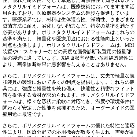
性、優れた耐久性、そして卓越した断熱特性で知られるポリ
メタクリルイミドフォームは、医療技術においてますます活
用されており、医療機器やシステムの進歩を促進していま
す。医療業界では、材料は生体適合性、滅菌性、さまざまな
滅菌方法に耐え、劣化しない能力など、特定の基準を満たす
必要があります。ポリメタクリルイミドフォームはこれらの
基準を満たし、軽量化や医療用途における性能向上といった
利点も提供します。ポリメタクリルイミドフォームは、MRI
装置やCTスキャナーなどの高度な画像診断装置用の軽量部
品の製造に適しています。X線吸収率が低い放射線透過性に
より、画像診断結果に悪影響を与えることはありません。
さらに、ポリメタクリルイミドフォームは、丈夫で軽量な義
肢装具の製造において多くの利点を提供します。これらの装
具には、強度と軽量性を兼ね備え、快適性と精密なフィット
感を提供する素材が求められます。ポリメタクリルイミドフ
ォームは、様々な形状に柔軟に対応でき、温度や環境条件に
関わらず安定した性能を発揮するため、オーダーメイドの医
療用途に最適です。
さらに、ポリメタクリルイミドフォームの優れた特性と適応
性により、医療分野での応用機会が数多く生まれ、需要が高