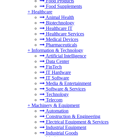
Food Products
Food Supplements
+
Healthcare
Animal Health
Biotechnology
Healthcare IT
Healthcare Services
Medical Devices
Pharmaceuticals
+
Information & Technology
Artificial Intelligence
Data Center
FinTech
IT Hardware
IT Software
Media & Entertainment
Software & Services
Technology
Telecom
+
Machinery & Equipment
Automation
Construction & Engineering
Electrical Equipment & Services
Industrial Equipment
Industrial Goods