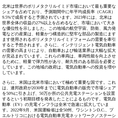
北米は世界のポリメタクリルイミド市場において最も重要な
シェアを占めており、予測期間中に年平均成長率（CAGR）
9.5%で成長すると予測されています。2023年には、北米は
世界全体の収益の27%以上を占めるなど、市場において大き
な優位性を示しました。この地域の航空宇宙、防衛、風力発
電などの産業は、軽量かつ構造的に堅牢な部品の製造にます
ます使用されるポリメタクリルイミドフォームの需要を牽引
すると予想されます。さらに、インテリジェント電気自動車
の需要の高まりにより、自動車および輸送業界は大幅な拡大
が見込まれています。これらの車両は、車両性能を向上させ
るために、軽量で弾力性があり、耐久性のある部品を必要と
しています。この地域の政府は、電気自動車への投資を増や
しています。
さらに、米国は北米市場において極めて重要な国です。これ
は、連邦政府が2030年までに電気自動車の販売で市場シェア
を50%に引き上げ、50万か所の公共充電ステーションを設置
するという初期目標を発表したことによるものです。電気自
動車（EV）の充電インフラは全米で急速に拡大していま
す。2022年9月、米国運輸省は全50州、ワシントンD.C.、プ
エルトリコにおける電気自動車充電ネットワーク／ステーシ