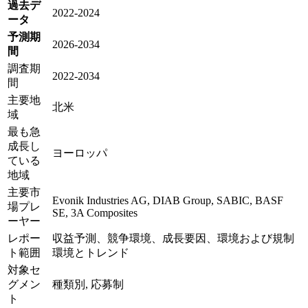
過去デ
2022-2024
ータ
予測期
2026-2034
間
調査期
2022-2034
間
主要地
北米
域
最も急
成長し
ヨーロッパ
ている
地域
主要市
Evonik Industries AG, DIAB Group, SABIC, BASF
場プレ
SE, 3A Composites
ーヤー
レポー
収益予測、競争環境、成長要因、環境および規制
ト範囲
環境とトレンド
対象セ
グメン
種類別, 応募制
ト