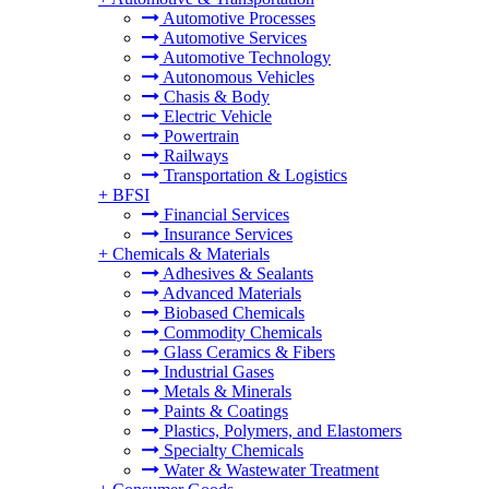
Automotive Processes
Automotive Services
Automotive Technology
Autonomous Vehicles
Chasis & Body
Electric Vehicle
Powertrain
Railways
Transportation & Logistics
+
BFSI
Financial Services
Insurance Services
+
Chemicals & Materials
Adhesives & Sealants
Advanced Materials
Biobased Chemicals
Commodity Chemicals
Glass Ceramics & Fibers
Industrial Gases
Metals & Minerals
Paints & Coatings
Plastics, Polymers, and Elastomers
Specialty Chemicals
Water & Wastewater Treatment