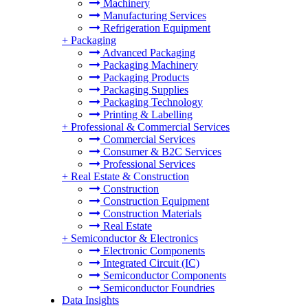
Machinery
Manufacturing Services
Refrigeration Equipment
+
Packaging
Advanced Packaging
Packaging Machinery
Packaging Products
Packaging Supplies
Packaging Technology
Printing & Labelling
+
Professional & Commercial Services
Commercial Services
Consumer & B2C Services
Professional Services
+
Real Estate & Construction
Construction
Construction Equipment
Construction Materials
Real Estate
+
Semiconductor & Electronics
Electronic Components
Integrated Circuit (IC)
Semiconductor Components
Semiconductor Foundries
Data Insights