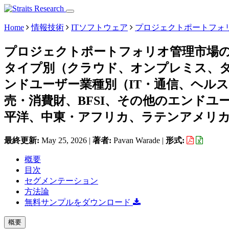
Home
情報技術
ITソフトウェア
プロジェクトポートフォ
プロジェクトポートフォリオ管理市場
タイプ別（クラウド、オンプレミス、
ンドユーザー業種別（IT・通信、ヘル
売・消費財、BFSI、その他のエンド
平洋、中東・アフリカ、ラテンアメリカ）予
最終更新:
May 25, 2026
|
著者:
Pavan Warade
|
形式:
概要
目次
セグメンテーション
方法論
無料サンプルをダウンロード
概要