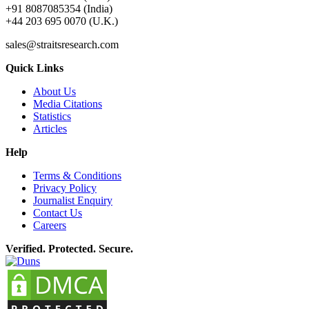
+91 8087085354 (India)
+44 203 695 0070 (U.K.)
sales@straitsresearch.com
Quick Links
About Us
Media Citations
Statistics
Articles
Help
Terms & Conditions
Privacy Policy
Journalist Enquiry
Contact Us
Careers
Verified. Protected. Secure.