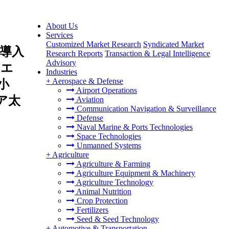
About Us
Services
Customized Market Research
Syndicated Market
導入
Research Reports
Transaction & Legal Intelligence
Advisory
、エ
Industries
+
Aerospace & Defense
小
Airport Operations
ア太
Aviation
Communication Navigation & Surveillance
Defense
Naval Marine & Ports Technologies
Space Technologies
Unmanned Systems
+
Agriculture
Agriculture & Farming
Agriculture Equipment & Machinery
Agriculture Technology
Animal Nutrition
Crop Protection
Fertilizers
Seed & Seed Technology
+
Automotive & Transportation