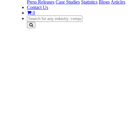
Press Releases
Case Studies
Statistics
Blogs
Articles
Contact Us
0