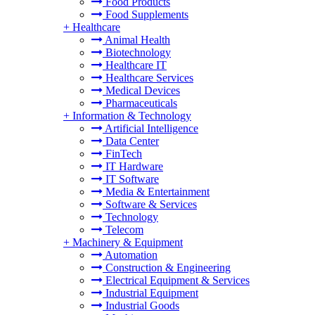
Food Products
Food Supplements
+
Healthcare
Animal Health
Biotechnology
Healthcare IT
Healthcare Services
Medical Devices
Pharmaceuticals
+
Information & Technology
Artificial Intelligence
Data Center
FinTech
IT Hardware
IT Software
Media & Entertainment
Software & Services
Technology
Telecom
+
Machinery & Equipment
Automation
Construction & Engineering
Electrical Equipment & Services
Industrial Equipment
Industrial Goods