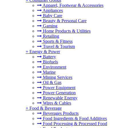
+
Consumer Goods
Apparel, Footwear & Accessories
Appliances
Baby Care
Beauty & Personal Care
Gaming
Home Products & Utilities
。
Retailing
Sports & Fitness
Travel & Tourism
+
Energy & Power
Battery
Biofuels
Environment
Marine
Mining Services
Oil & Gas
Power Equipment
Power Generation
Renewable Energy
Wires & Cables
+
Food & Beverage
Beverages Products
Food Ingredients & Food Additives
Food Processing & Processed Food