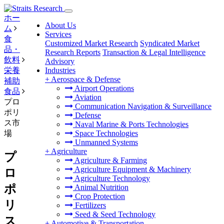
ホー
About Us
ム
Services
食
Customized Market Research
Syndicated Market
品・
Research Reports
Transaction & Legal Intelligence
飲料
Advisory
栄養
Industries
+
Aerospace & Defense
補助
Airport Operations
食品
Aviation
プロ
Communication Navigation & Surveillance
ポリ
Defense
ス市
Naval Marine & Ports Technologies
場
Space Technologies
Unmanned Systems
+
Agriculture
プ
Agriculture & Farming
Agriculture Equipment & Machinery
ロ
Agriculture Technology
ポ
Animal Nutrition
Crop Protection
リ
Fertilizers
Seed & Seed Technology
ス
+
Automotive & Transportation