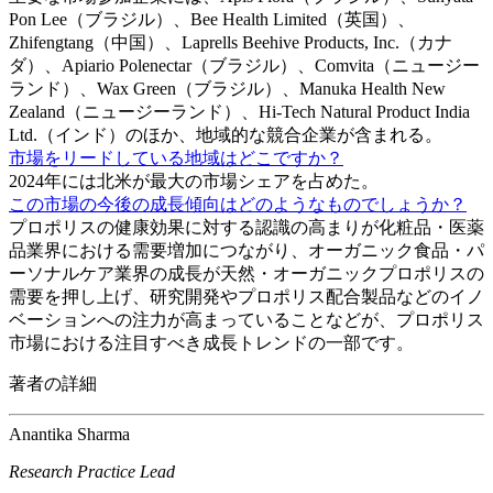
Pon Lee（ブラジル）、Bee Health Limited（英国）、
Zhifengtang（中国）、Laprells Beehive Products, Inc.（カナ
ダ）、Apiario Polenectar（ブラジル）、Comvita（ニュージー
ランド）、Wax Green（ブラジル）、Manuka Health New
Zealand（ニュージーランド）、Hi-Tech Natural Product India
Ltd.（インド）のほか、地域的な競合企業が含まれる。
市場をリードしている地域はどこですか？
2024年には北米が最大の市場シェアを占めた。
この市場の今後の成長傾向はどのようなものでしょうか？
プロポリスの健康効果に対する認識の高まりが化粧品・医薬
品業界における需要増加につながり、オーガニック食品・パ
ーソナルケア業界の成長が天然・オーガニックプロポリスの
需要を押し上げ、研究開発やプロポリス配合製品などのイノ
ベーションへの注力が高まっていることなどが、プロポリス
市場における注目すべき成長トレンドの一部です。
著者の詳細
Anantika Sharma
Research Practice Lead