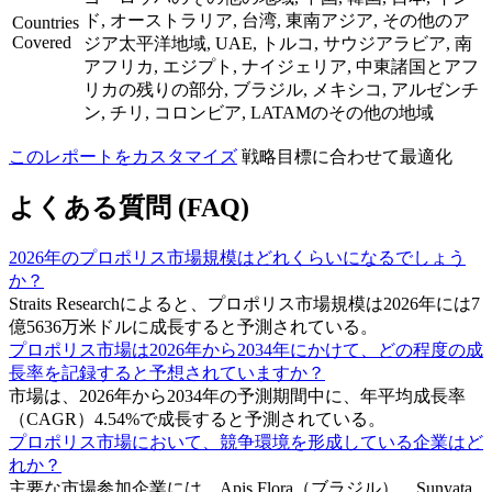
ド, オーストラリア, 台湾, 東南アジア, その他のア
Countries
Covered
ジア太平洋地域, UAE, トルコ, サウジアラビア, 南
アフリカ, エジプト, ナイジェリア, 中東諸国とアフ
リカの残りの部分, ブラジル, メキシコ, アルゼンチ
ン, チリ, コロンビア, LATAMのその他の地域
このレポートをカスタマイズ
戦略目標に合わせて最適化
よくある質問 (FAQ)
2026年のプロポリス市場規模はどれくらいになるでしょう
か？
Straits Researchによると、プロポリス市場規模は2026年には7
億5636万米ドルに成長すると予測されている。
プロポリス市場は2026年から2034年にかけて、どの程度の成
長率を記録すると予想されていますか？
市場は、2026年から2034年の予測期間中に、年平均成長率
（CAGR）4.54%で成長すると予測されている。
プロポリス市場において、競争環境を形成している企業はど
れか？
主要な市場参加企業には、Apis Flora（ブラジル）、Sunyata