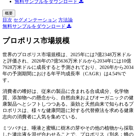
無料サンプルをダウンロード
概要
目次
セグメンテーション
方法論
無料サンプルをダウンロード
プロポリス市場規模
世界のプロポリス市場規模は、2025年には7億2348万米ドル
と評価され、2026年の7億5636万米ドルから2034年には10億
7928万米ドルに成長すると予測されており、2026年から2034
年の予測期間における年平均成長率（CAGR）は4.54%で
す。
消費者の嗜好は、従来の製品に含まれる合成成分、化学物
質、添加物への懸念から、自然由来およびオーガニックの健
康製品へとシフトしつつある。薬効と天然由来で知られるプ
ロポリスは、様々な健康問題に対する代替療法を求める健康
志向の消費者に人気を集めている。
ミツバチは、唾液と蜜蝋に樹木の芽やその他の植物から採取
した滲出液を混ぜ合わせることで、プロポリス（別名：蜂の