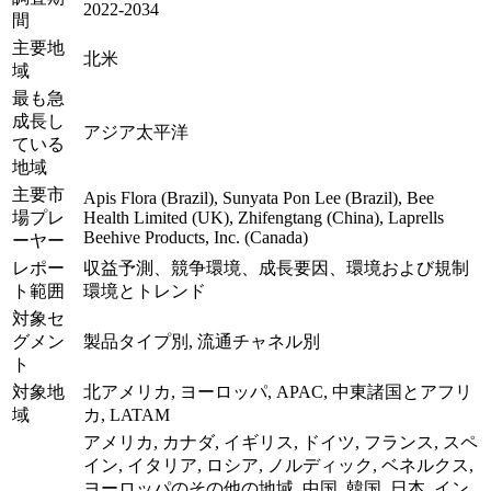
2022-2034
間
主要地
北米
域
最も急
成長し
アジア太平洋
ている
地域
主要市
Apis Flora (Brazil), Sunyata Pon Lee (Brazil), Bee
場プレ
Health Limited (UK), Zhifengtang (China), Laprells
Beehive Products, Inc. (Canada)
ーヤー
レポー
収益予測、競争環境、成長要因、環境および規制
ト範囲
環境とトレンド
対象セ
グメン
製品タイプ別, 流通チャネル別
ト
対象地
北アメリカ, ヨーロッパ, APAC, 中東諸国とアフリ
域
カ, LATAM
アメリカ, カナダ, イギリス, ドイツ, フランス, スペ
イン, イタリア, ロシア, ノルディック, ベネルクス,
ヨーロッパのその他の地域, 中国, 韓国, 日本, イン