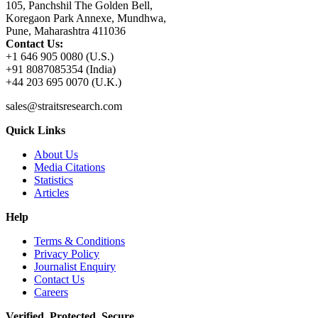
105, Panchshil The Golden Bell,
Koregaon Park Annexe, Mundhwa,
Pune, Maharashtra 411036
Contact Us:
+1 646 905 0080 (U.S.)
+91 8087085354 (India)
+44 203 695 0070 (U.K.)
sales@straitsresearch.com
Quick Links
About Us
Media Citations
Statistics
Articles
Help
Terms & Conditions
Privacy Policy
Journalist Enquiry
Contact Us
Careers
Verified. Protected. Secure.