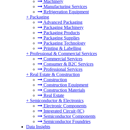
Machinery
Manufacturing Services
Refrigeration Equipment
+
Packaging
Advanced Packaging
Packaging Machinery
Packaging Products
Packaging Supplies
Packaging Technology
Printing & Labelling
+
Professional & Commercial Services
Commercial Services
Consumer & B2C Services
Professional Services
+
Real Estate & Construction
Construction
Construction Equipment
Construction Materials
Real Estate
+
Semiconductor & Electronics
Electronic Components
Integrated Circuit (IC)
Semiconductor Components
Semiconductor Foundries
Data Insights