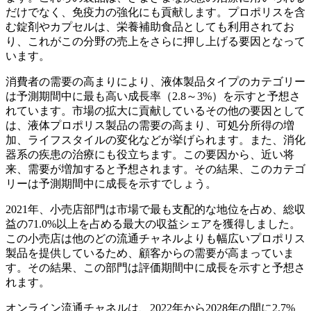
だけでなく、免疫力の強化にも貢献します。プロポリスを含
む錠剤やカプセルは、栄養補助食品としても利用されてお
り、これがこの分野の売上をさらに押し上げる要因となって
います。
消費者の需要の高まりにより、液体製品タイプのカテゴリー
は予測期間中に最も高い成長率（2.8～3%）を示すと予想さ
れています。市場の拡大に貢献しているその他の要因として
は、液体プロポリス製品の需要の高まり、可処分所得の増
加、ライフスタイルの変化などが挙げられます。また、消化
器系の疾患の治療にも役立ちます。この要因から、近い将
来、需要が増加すると予想されます。その結果、このカテゴ
リーは予測期間中に成長を示すでしょう。
2021年、小売店部門は市場で最も支配的な地位を占め、総収
益の71.0%以上を占める最大の収益シェアを獲得しました。
この小売店は他のどの流通チャネルよりも幅広いプロポリス
製品を提供しているため、顧客からの需要が高まっていま
す。その結果、この部門は評価期間中に成長を示すと予想さ
れます。
オンライン流通チャネルは、2022年から2028年の間に2.7%