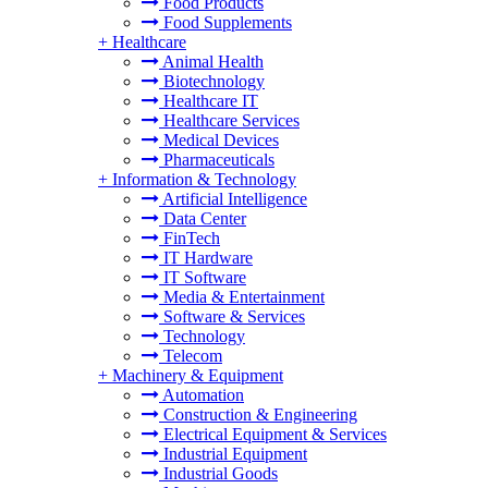
Food Products
Food Supplements
+
Healthcare
Animal Health
Biotechnology
Healthcare IT
Healthcare Services
Medical Devices
Pharmaceuticals
+
Information & Technology
Artificial Intelligence
Data Center
FinTech
IT Hardware
IT Software
Media & Entertainment
Software & Services
Technology
Telecom
+
Machinery & Equipment
Automation
Construction & Engineering
Electrical Equipment & Services
Industrial Equipment
Industrial Goods