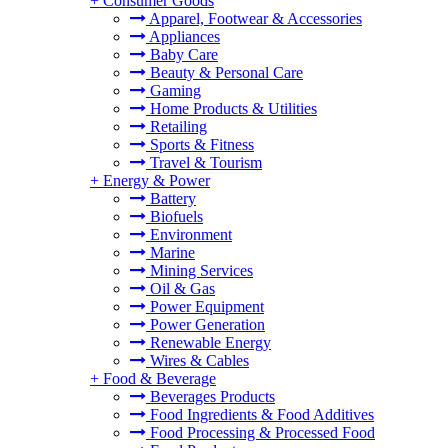
+
Consumer Goods
Apparel, Footwear & Accessories
Appliances
Baby Care
Beauty & Personal Care
Gaming
Home Products & Utilities
Retailing
Sports & Fitness
Travel & Tourism
+
Energy & Power
Battery
Biofuels
Environment
Marine
Mining Services
Oil & Gas
Power Equipment
Power Generation
Renewable Energy
Wires & Cables
+
Food & Beverage
Beverages Products
Food Ingredients & Food Additives
Food Processing & Processed Food