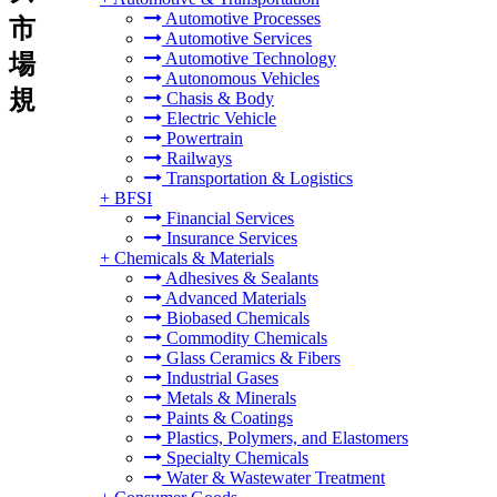
Automotive Processes
市
Automotive Services
Automotive Technology
場
Autonomous Vehicles
規
Chasis & Body
Electric Vehicle
Powertrain
Railways
Transportation & Logistics
+
BFSI
Financial Services
Insurance Services
+
Chemicals & Materials
Adhesives & Sealants
Advanced Materials
Biobased Chemicals
Commodity Chemicals
Glass Ceramics & Fibers
Industrial Gases
Metals & Minerals
Paints & Coatings
Plastics, Polymers, and Elastomers
Specialty Chemicals
Water & Wastewater Treatment