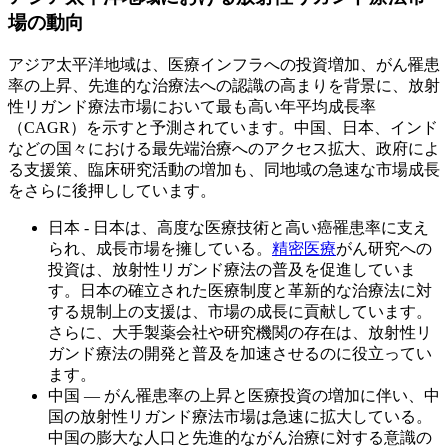
場の動向
アジア太平洋地域は、医療インフラへの投資増加、がん罹患
率の上昇、先進的な治療法への認識の高まりを背景に、放射
性リガンド療法市場において最も高い年平均成長率
（CAGR）を示すと予測されています。中国、日本、インド
などの国々における最先端治療へのアクセス拡大、政府によ
る支援策、臨床研究活動の増加も、同地域の急速な市場成長
をさらに後押ししています。
日本 - 日本は、高度な医療技術と高い癌罹患率に支え
られ、成長市場を擁している。
精密医療
がん研究への
投資は、放射性リガンド療法の普及を促進していま
す。日本の確立された医療制度と革新的な治療法に対
する規制上の支援は、市場の成長に貢献しています。
さらに、大手製薬会社や研究機関の存在は、放射性リ
ガンド療法の開発と普及を加速させるのに役立ってい
ます。
中国 ― がん罹患率の上昇と医療投資の増加に伴い、中
国の放射性リガンド療法市場は急速に拡大している。
中国の膨大な人口と先進的ながん治療に対する意識の