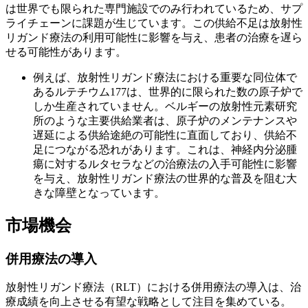
は世界でも限られた専門施設でのみ行われているため、サプ
ライチェーンに課題が生じています。この供給不足は放射性
リガンド療法の利用可能性に影響を与え、患者の治療を遅ら
せる可能性があります。
例えば、放射性リガンド療法における重要な同位体で
あるルテチウム177は、世界的に限られた数の原子炉で
しか生産されていません。ベルギーの放射性元素研究
所のような主要供給業者は、原子炉のメンテナンスや
遅延による供給途絶の可能性に直面しており、供給不
足につながる恐れがあります。これは、神経内分泌腫
瘍に対するルタセラなどの治療法の入手可能性に影響
を与え、放射性リガンド療法の世界的な普及を阻む大
きな障壁となっています。
市場機会
併用療法の導入
放射性リガンド療法（RLT）における併用療法の導入は、治
療成績を向上させる有望な戦略として注目を集めている。