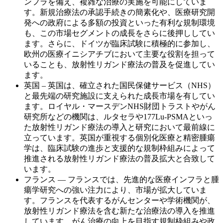
ンフラを備え、複雑な治療の実施を可能にしていま
す。新規治療法の承認手続きの簡素化や、医療研究開
発への政府による多額の投資といった有利な規制環境
も、この市場セグメントの成長をさらに後押ししてい
ます。さらに、ドイツが臨床試験に積極的に参加し、
欧州の医療イニシアチブにおいて主要な役割を担って
いることも、放射性リガンド療法の普及を促進してい
ます。
英国 – 英国は、確立された国民保健サービス（NHS）
と最先端の研究施設に支えられた成長市場を有してい
ます。ロイヤル・マースデンNHS財団トラストやがん
研究所などの機関は、ルタセラや177Lu-PSMAといっ
た放射性リガンド療法の導入と研究において最前線に
立っています。英国が重視する個別化医療と精密腫瘍
学は、臨床試験の進歩と支援的な規制枠組みによって
推進される放射性リガンド療法の普及拡大と合致して
います。
フランス ― フランスでは、先進的な医療インフラと腫
瘍学研究への強い注力により、市場が拡大していま
す。フランスを代表するがんセンターや学術機関が、
放射性リガンド療法を含む新たな治療法の導入を推進
しています。がん治療の向上を目指す規制枠組みや政