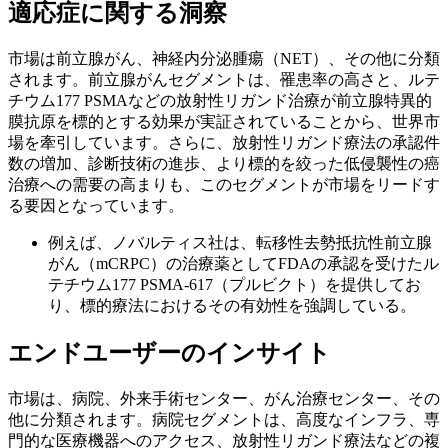
適応症に関する洞察
市場は前立腺がん、神経内分泌腫瘍（NET）、その他に分類
されます。前立腺がんセグメントは、罹患率の高さと、ルテ
チウム177 PSMAなどの放射性リガンド治療が前立腺特異的
膜抗原を標的とする効果が実証されていることから、世界市
場を牽引しています。さらに、放射性リガンド療法の承認件
数の増加、診断技術の進歩、より標的を絞った低侵襲性の癌
治療への需要の高まりも、このセグメントが市場をリードす
る要因となっています。
例えば、ノバルティス社は、転移性去勢抵抗性前立腺
がん（mCRPC）の治療薬としてFDAの承認を受けたル
テチウム177 PSMA-617（プルビクト）を提供してお
り、標的療法におけるその有効性を強調している。
エンドユーザーのインサイト
市場は、病院、外来手術センター、がん治療センター、その
他に分類されます。病院セグメントは、高度なインフラ、専
門的な医療機器へのアクセス、放射性リガンド療法などの複