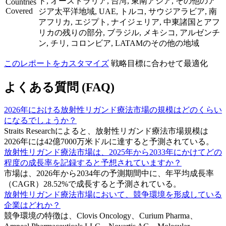
ド, オーストラリア, 台湾, 東南アジア, その他のア
Countries
Covered
ジア太平洋地域, UAE, トルコ, サウジアラビア, 南
アフリカ, エジプト, ナイジェリア, 中東諸国とアフ
リカの残りの部分, ブラジル, メキシコ, アルゼンチ
ン, チリ, コロンビア, LATAMのその他の地域
このレポートをカスタマイズ
戦略目標に合わせて最適化
よくある質問 (FAQ)
2026年における放射性リガンド療法市場の規模はどのくらい
になるでしょうか？
Straits Researchによると、放射性リガンド療法市場規模は
2026年には42億7000万米ドルに達すると予測されている。
放射性リガンド療法市場は、2025年から2033年にかけてどの
程度の成長率を記録すると予想されていますか？
市場は、2026年から2034年の予測期間中に、年平均成長率
（CAGR）28.52%で成長すると予測されている。
放射性リガンド療法市場において、競争環境を形成している
企業はどれか？
競争環境の特徴は、Clovis Oncology、Curium Pharma、