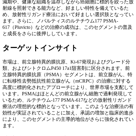
減期や、健康な組織を温存しながら癌細胞に標的を絞った放
射線を照射できる能力など、好ましい特性を備えているた
め、放射性リガンド療法において好ましい選択肢となってい
ます。さらに、ノバルティスのルテチウム177 PSMA-
617（Pluvicto）などの治療の成功は、このセグメントの普及
と成長をさらに後押ししています。
ターゲットインサイト
市場は、前立腺特異的膜抗原、Ki-67発現およびグレード分
類、およびシトクロムP450 17a1阻害剤に区分されます。前
立腺特異的膜抗原（PSMA）セグメントは、前立腺がん、特
に転移性去勢抵抗性前立腺がん（mCRPC）の治療に対する
高度に標的化されたアプローチにより、世界市場を支配して
います。PSMAはほとんどの前立腺がん細胞で過剰発現して
いるため、ルテチウム-177 PSMA-617などの放射性リガンド
療法の理想的な標的となっています。このような治療法の有
効性が実証されていることに加え、承認の増加と臨床的進歩
により、このセグメントの主導的地位がさらに強化されてい
ます。