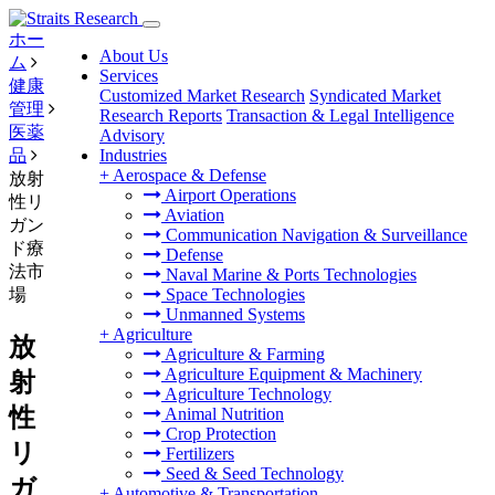
ホー
About Us
ム
Services
健康
Customized Market Research
Syndicated Market
管理
Research Reports
Transaction & Legal Intelligence
医薬
Advisory
品
Industries
+
Aerospace & Defense
放射
Airport Operations
性リ
Aviation
ガン
Communication Navigation & Surveillance
ド療
Defense
法市
Naval Marine & Ports Technologies
場
Space Technologies
Unmanned Systems
+
Agriculture
放
Agriculture & Farming
Agriculture Equipment & Machinery
射
Agriculture Technology
性
Animal Nutrition
Crop Protection
リ
Fertilizers
Seed & Seed Technology
ガ
+
Automotive & Transportation