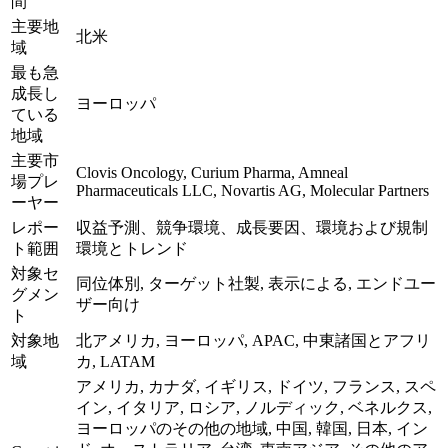
間
主要地
北米
域
最も急
成長し
ヨーロッパ
ている
地域
主要市
Clovis Oncology, Curium Pharma, Amneal
場プレ
Pharmaceuticals LLC, Novartis AG, Molecular Partners
ーヤー
レポー
収益予測、競争環境、成長要因、環境および規制
ト範囲
環境とトレンド
対象セ
同位体別, ターゲット社製, 表示による, エンドユー
グメン
ザー向け
ト
対象地
北アメリカ, ヨーロッパ, APAC, 中東諸国とアフリ
域
カ, LATAM
アメリカ, カナダ, イギリス, ドイツ, フランス, スペ
イン, イタリア, ロシア, ノルディック, ベネルクス,
ヨーロッパのその他の地域, 中国, 韓国, 日本, イン