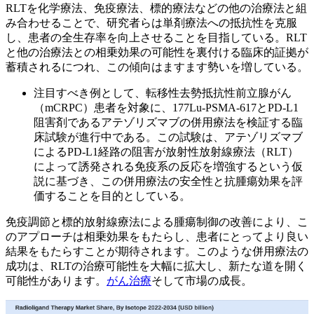
RLTを化学療法、免疫療法、標的療法などの他の治療法と組
み合わせることで、研究者らは単剤療法への抵抗性を克服
し、患者の全生存率を向上させることを目指している。RLT
と他の治療法との相乗効果の可能性を裏付ける臨床的証拠が
蓄積されるにつれ、この傾向はますます勢いを増している。
注目すべき例として、転移性去勢抵抗性前立腺がん
（mCRPC）患者を対象に、177Lu-PSMA-617とPD-L1
阻害剤であるアテゾリズマブの併用療法を検証する臨
床試験が進行中である。この試験は、アテゾリズマブ
によるPD-L1経路の阻害が放射性放射線療法（RLT）
によって誘発される免疫系の反応を増強するという仮
説に基づき、この併用療法の安全性と抗腫瘍効果を評
価することを目的としている。
免疫調節と標的放射線療法による腫瘍制御の改善により、こ
のアプローチは相乗効果をもたらし、患者にとってより良い
結果をもたらすことが期待されます。このような併用療法の
成功は、RLTの治療可能性を大幅に拡大し、新たな道を開く
可能性があります。
がん治療
そして市場の成長。