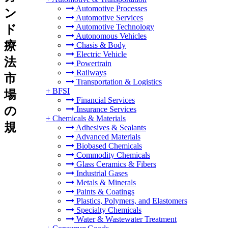
Automotive Processes
ン
Automotive Services
Automotive Technology
ド
Autonomous Vehicles
療
Chasis & Body
Electric Vehicle
法
Powertrain
Railways
市
Transportation & Logistics
+
BFSI
場
Financial Services
の
Insurance Services
+
Chemicals & Materials
規
Adhesives & Sealants
Advanced Materials
Biobased Chemicals
Commodity Chemicals
Glass Ceramics & Fibers
Industrial Gases
Metals & Minerals
Paints & Coatings
Plastics, Polymers, and Elastomers
Specialty Chemicals
Water & Wastewater Treatment