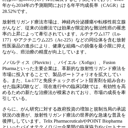
年から2034年の予測期間における年平均成長率（CAGR）は
28.52%です。
放射性リガンド療法市場は、神経内分泌腫瘍や転移性前立腺
がんなど、従来の治療法では効果が限定的な難治性癌の罹患
率の上昇によって牽引されています。ルテチウム177（Lu-
177）やアクチニウム225（Ac-225）などの同位体を含む放射
性医薬品の進歩により、健康な組織への損傷を最小限に抑え
ながら、癌治療の精度が向上しています。
ノバルティス（Pluvicto）、バイエル（Xofigo）、Fusion
Pharmaといった主要企業は、革新的な放射性リガンド療法を
市場に投入することで、製品ポートフォリオを拡大してい
る。また、Lu-177と免疫チェックポイント阻害剤を組み合わ
せた臨床試験など、現在進行中の臨床試験では、有効性を高
めるための新たな治療法が模索されており、市場の成長を牽
引している。
さらに、がん研究に対する政府投資の増加と規制当局の承認
状況の改善が、放射性リガンド療法の世界的な急速な普及を
後押ししています。Telix PharmaceuticalsやPOINT Biopharma
といったバイオテクノロジー企業間の臨床協力やパートナー