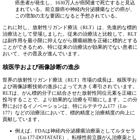
癌患者が発生し、1630万人が癌関連で死亡すると見込
まれている。前立腺癌や神経内分泌腫瘍などの癌が、
この増加の主な要因になると予想されている。
これに対し、放射性リガンド療法（RLT）は、先進的な標的
治療法として登場しました。従来の治療法と比較して、RLT
は副作用を最小限に抑えながら腫瘍細胞を正確に標的とする
ことができるため、特に従来の治療法が効果的でない患者に
おいて、その普及が進んでいます。
核医学および画像診断の進歩
世界の放射性リガンド療法（RLT）市場の成長は、核医学お
よび画像診断技術の進歩によって大きく牽引されています。
RLTは、がん標的分子に結合させた放射性同位元素を正確に
投与することで、より効果的な治療を可能にします。この分
野におけるイノベーションは、特にルテチウム177（Lu-
177）などの治療法において、標的精度と治療精度の向上に
貢献しています。
例えば、FDAは神経内分泌腫瘍治療薬としてルタセラ
（Lu-177-DOTATATE）、転移性前立腺がん治療薬とし