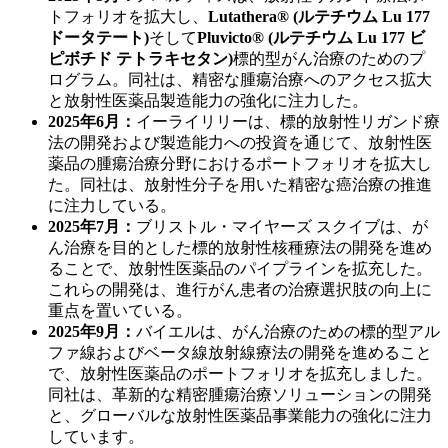
トフォリオを拡大し、
Lutathera® (ルテチウム Lu 177
ドータテート)
そして
Pluvicto® (ルテチウム Lu 177 ビ
ピボチド テトラキセタン)
標的型がん治療のためのプ
ログラム。同社は、精密な腫瘍治療へのアクセス拡大
と放射性医薬品製造能力の強化に注力した。
2025年6月：
イーライリリーは、標的放射性リガンド療
法の開発および製造能力への投資を通じて、放射性医
薬品の腫瘍治療分野におけるポートフォリオを拡大し
た。同社は、放射性分子を用いた精密な癌治療の推進
に注力している。
2025年7月：
ブリストル・マイヤーズ スクイブは、が
ん治療を目的とした標的放射性核種療法の開発を進め
ることで、放射性医薬品のパイプラインを拡充した。
これらの開発は、進行がん患者の治療選択肢の向上に
重点を置いている。
2025年9月：
バイエルは、がん治療のための標的型アル
ファ線およびベータ線放射線療法の開発を進めること
で、放射性医薬品のポートフォリオを拡充しました。
同社は、革新的な精密腫瘍治療ソリューションの開発
と、グローバルな放射性医薬品事業能力の強化に注力
しています。