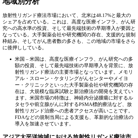
地域別分析
放射性リガンド療法市場において、北米は48.17%と最大の
シェアを占めている。これは、高度な医療インフラ、がん研
究への高水準の投資、そして最先端技術の早期導入が要因と
なっている。大手製薬会社や研究機関の存在、支援的な規制
枠組み、そしてがん患者数の多さも、この地域の市場をさら
に後押ししている。
米国 – 米国は、高度な医療インフラ、がん研究への多
額の投資、そして最先端技術の早期導入を背景に、放
射性リガンド療法の主要市場となっています。メモリ
アル・スローン・ケタリングがんセンターやメイヨ
ー・クリニックといった大手製薬会社や研究機関の存
在は、大規模な臨床試験と新治療法の開発を支えてい
ます。米国市場の特徴は、神経内分泌腫瘍に対するル
タセラや前立腺がんに対するPSMA標的療法など、放
射性リガンド治療への患者アクセスが高いことです。
FDAなどの規制当局による支援も、革新的な治療法の
導入を加速させています。
アジア太平洋地域における放射性リガンド療法市