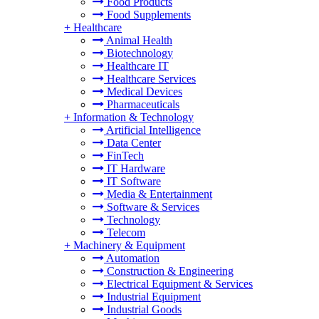
Food Products
Food Supplements
+
Healthcare
Animal Health
Biotechnology
Healthcare IT
Healthcare Services
Medical Devices
Pharmaceuticals
+
Information & Technology
Artificial Intelligence
Data Center
FinTech
IT Hardware
IT Software
Media & Entertainment
Software & Services
Technology
Telecom
+
Machinery & Equipment
Automation
Construction & Engineering
Electrical Equipment & Services
Industrial Equipment
Industrial Goods