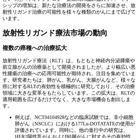
シップの増加は、新たな治療法の開発をさらに加速させ、放
射性リガンド治療の可能性を様々な種類のがんにまで広げて
います。
放射性リガンド療法市場の動向
複数の癌種への治療拡大
放射性リガンド療法（RLT）は、もともと神経内分泌腫瘍や
前立腺がんの治療薬として開発されましたが、より幅広い悪
性腫瘍の治療への応用可能性が期待され、注目を集めていま
す。研究者たちは、肺がん、乳がん、大腸がんなど、様々な
癌に対するRLTの有効性を積極的に研究しており、その治療
領域に大きな変革をもたらしています。この拡大は、RLTの
適用範囲を広げるだけでなく、大きな市場機会も創出しま
す。
例えば、NCT04104928などの臨床試験では、非小細胞
肺がん（NSCLC）における177Lu-DOTATATEの使用が
評価されています。同時に、他の進行中の研究は、
HER2陽性乳がんおよび結腸がんに対するその有効性