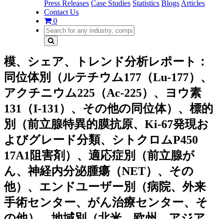
Press Releases
Case Studies
Statistics
Blogs
Articles
Contact Us
0
模、シェア、トレンド分析レポート：
同位体別（ルテチウム177（Lu-177）、
アクチニウム225（Ac-225）、ヨウ素
131（I-131）、その他の同位体）、標的
別（前立腺特異的膜抗原、Ki-67発現お
よびグレード分類、シトクロムP450
17A1阻害剤）、適応症別（前立腺が
ん、神経内分泌腫瘍（NET）、その
他）、エンドユーザー別（病院、外来
手術センター、がん治療センター、そ
の他）、地域別（北米、欧州、アジア