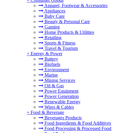
+
Consumer Goods
Apparel, Footwear & Accessories
Appliances
Baby Care
Beauty & Personal Care
Gaming
Home Products & Utilities
Retailing
Sports & Fitness
Travel & Tourism
+
Energy & Power
Battery
Biofuels
Environment
Marine
Mining Services
Oil & Gas
Power Equipment
Power Generation
Renewable Energy
Wires & Cables
+
Food & Beverage
Beverages Products
Food Ingredients & Food Additives
Food Processing & Processed Food