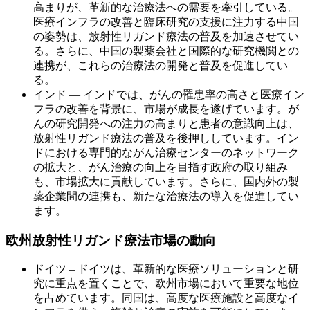
高まりが、革新的な治療法への需要を牽引している。
医療インフラの改善と臨床研究の支援に注力する中国
の姿勢は、放射性リガンド療法の普及を加速させてい
る。さらに、中国の製薬会社と国際的な研究機関との
連携が、これらの治療法の開発と普及を促進してい
る。
インド ― インドでは、がんの罹患率の高さと医療イン
フラの改善を背景に、市場が成長を遂げています。が
んの研究開発への注力の高まりと患者の意識向上は、
放射性リガンド療法の普及を後押ししています。イン
ドにおける専門的ながん治療センターのネットワーク
の拡大と、がん治療の向上を目指す政府の取り組み
も、市場拡大に貢献しています。さらに、国内外の製
薬企業間の連携も、新たな治療法の導入を促進してい
ます。
欧州放射性リガンド療法市場の動向
ドイツ – ドイツは、革新的な医療ソリューションと研
究に重点を置くことで、欧州市場において重要な地位
を占めています。同国は、高度な医療施設と高度なイ