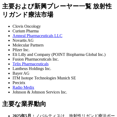
主要および新興プレーヤー一覧 放射性
リガンド療法市場
Clovis Oncology
Curium Pharma
Amneal Pharmaceuticals LLC
Novartis AG
Molecular Partners
Pfizer Inc.
Eli Lilly and Company (POINT Biopharma Global Inc.)
Fusion Pharmaceuticals Inc.
Telix Pharmaceuticals
Lantheus Holdings Inc.
Bayer AG
ITM Isotope Technologies Munich SE
Precirix
Radio Medix
Johnson & Johnson Services Inc.
主要な業界動向
2025年5月：
ノバルティスは、放射性リガンド療法ポー