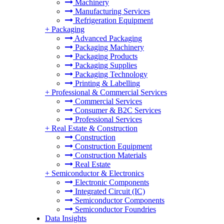
Machinery
Manufacturing Services
Refrigeration Equipment
+
Packaging
Advanced Packaging
Packaging Machinery
Packaging Products
Packaging Supplies
Packaging Technology
Printing & Labelling
+
Professional & Commercial Services
Commercial Services
Consumer & B2C Services
Professional Services
+
Real Estate & Construction
Construction
Construction Equipment
Construction Materials
Real Estate
+
Semiconductor & Electronics
Electronic Components
Integrated Circuit (IC)
Semiconductor Components
Semiconductor Foundries
Data Insights