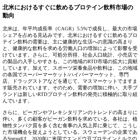
北米におけるすぐに飲めるプロテイン飲料市場の
動向
北米は、年平均成長率（CAGR）5.5%で成長し、最大の市場
シェアを占める見込みです。北米におけるすぐに飲めるプロ
テイン飲料の需要は、主に健康的な生活への意識の高まり
と、健康的な飲料を求める労働人口の増加によって影響を受
けています。さらに、可処分所得、社会人口統計、小売店で
の製品の入手しやすさも、この地域のRTD市場の拡大に貢献
しています。加えて、スポーツ栄養食品や飲料は、この地域
の各国でスーパーマーケット/ハイパーマーケット、専門
店、ドラッグストアなどを通じて、マスマーケットでますま
す販売されています。そのため、需要の増加に伴い、大手ブ
ランドは新しいRTDプロテイン飲料の発売に積極的に取り組
んでいます。
さらに、ビーガンやフレキシタリアンのトレンドの高まりに
伴い、多くの顧客がビーガン飲料を求めている。各社は、植
物性タンパク質を多く含む食事の人気上昇に乗じて、こうし
た市場機会を捉えようとしている。スウェーデンの企業であ
るSproudは、2020年に米国でエンドウ豆プロテインミルクの