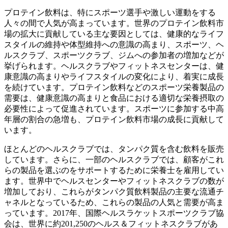
プロテイン飲料は、特にスポーツ選手や激しい運動をする
人々の間で人気が高まっています。世界のプロテイン飲料市
場の拡大に貢献している主な要因としては、健康的なライフ
スタイルの維持や体型維持への意識の高まり、スポーツ、ヘ
ルスクラブ、スポーツクラブ、ジムへの参加者の増加などが
挙げられます。ヘルスクラブやフィットネスセンターは、健
康意識の高まりやライフスタイルの変化により、着実に成長
を続けています。プロテイン飲料などのスポーツ栄養製品の
需要は、健康意識の高まりと食品における適切な栄養摂取の
必要性によって促進されています。スポーツに参加する中高
年層の割合の急増も、プロテイン飲料市場の成長に貢献して
います。
ほとんどのヘルスクラブでは、タンパク質を含む飲料を販売
しています。さらに、一部のヘルスクラブでは、顧客がこれ
らの製品を選ぶのをサポートするために栄養士を雇用してい
ます。世界中でヘルスセンターやフィットネスクラブの数が
増加しており、これらがタンパク質飲料製品の主要な流通チ
ャネルとなっているため、これらの製品の人気と需要が高ま
っています。2017年、国際ヘルスラケットスポーツクラブ協
会は、世界に約201,250のヘルス＆フィットネスクラブがあ