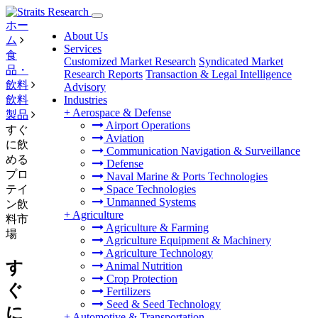
ホー
About Us
ム
Services
食
Customized Market Research
Syndicated Market
品・
Research Reports
Transaction & Legal Intelligence
飲料
Advisory
飲料
Industries
+
Aerospace & Defense
製品
Airport Operations
すぐ
Aviation
に飲
Communication Navigation & Surveillance
める
Defense
プロ
Naval Marine & Ports Technologies
テイ
Space Technologies
Unmanned Systems
ン飲
+
Agriculture
料市
Agriculture & Farming
場
Agriculture Equipment & Machinery
Agriculture Technology
す
Animal Nutrition
Crop Protection
ぐ
Fertilizers
Seed & Seed Technology
に
+
Automotive & Transportation