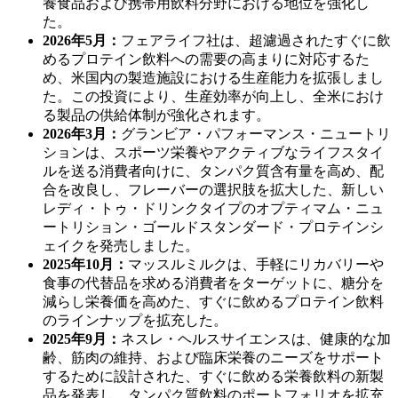
養食品および携帯用飲料分野における地位を強化し
た。
2026年5月：
フェアライフ社は、超濾過されたすぐに飲
めるプロテイン飲料への需要の高まりに対応するた
め、米国内の製造施設における生産能力を拡張しまし
た。この投資により、生産効率が向上し、全米におけ
る製品の供給体制が強化されます。
2026年3月：
グランビア・パフォーマンス・ニュートリ
ションは、スポーツ栄養やアクティブなライフスタイ
ルを送る消費者向けに、タンパク質含有量を高め、配
合を改良し、フレーバーの選択肢を拡大した、新しい
レディ・トゥ・ドリンクタイプのオプティマム・ニュ
ートリション・ゴールドスタンダード・プロテインシ
ェイクを発売しました。
2025年10月：
マッスルミルクは、手軽にリカバリーや
食事の代替品を求める消費者をターゲットに、糖分を
減らし栄養価を高めた、すぐに飲めるプロテイン飲料
のラインナップを拡充した。
2025年9月：
ネスレ・ヘルスサイエンスは、健康的な加
齢、筋肉の維持、および臨床栄養のニーズをサポート
するために設計された、すぐに飲める栄養飲料の新製
品を発表し、タンパク質飲料のポートフォリオを拡充