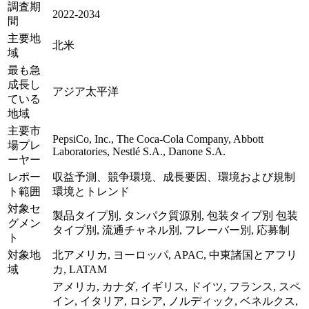
調査期
2022-2034
間
主要地
北米
域
最も急
成長し
アジア太平洋
ている
地域
主要市
PepsiCo, Inc., The Coca-Cola Company, Abbott
場プレ
Laboratories, Nestlé S.A., Danone S.A.
ーヤー
レポー
収益予測、競争環境、成長要因、環境および規制
ト範囲
環境とトレンド
対象セ
製品タイプ別, タンパク質源別, 包装タイプ別 包装
グメン
タイプ別, 流通チャネル別, フレーバー別, 応募制
ト
対象地
北アメリカ, ヨーロッパ, APAC, 中東諸国とアフリ
域
カ, LATAM
アメリカ, カナダ, イギリス, ドイツ, フランス, スペ
イン, イタリア, ロシア, ノルディック, ベネルクス,