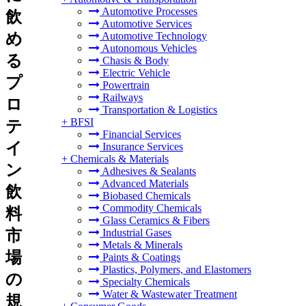
Automotive Processes
飲
Automotive Services
め
Automotive Technology
Autonomous Vehicles
る
Chasis & Body
Electric Vehicle
プ
Powertrain
Railways
ロ
Transportation & Logistics
+
BFSI
テ
Financial Services
イ
Insurance Services
+
Chemicals & Materials
ン
Adhesives & Sealants
Advanced Materials
飲
Biobased Chemicals
Commodity Chemicals
料
Glass Ceramics & Fibers
市
Industrial Gases
Metals & Minerals
場
Paints & Coatings
Plastics, Polymers, and Elastomers
の
Specialty Chemicals
Water & Wastewater Treatment
規