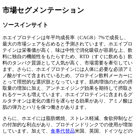
市場セグメンテーション
ソースインサイト
ホエイプロテインは年平均成長率（CAGR）7%で成長し、
最大の市場シェアを占めると予測されています。ホエイプロ
テインは栄養価が高く、味は中性で消化吸収が容易な上、飲
料に独自の機能性をもたらすため、RTD（すぐに飲める）飲
料のタンパク質源として人気が高く、市場需要を牽引してい
ます。さらに、ホエイプロテインには人体に必要な必須アミ
ノ酸がすべて含まれているため、プロテイン飲料メーカーに
とって理想的な選択肢となっています。筋肉増強のための摂
取量の増加に加え、アンチエイジング効果を期待して摂取さ
れるケースも増えています。ホエイプロテインに含まれるグ
ルタチオンは老化の進行を遅らせる効果があり、アミノ酸は
肌の弾力とハリを保つ働きがあります。
さらに、ホエイには脂肪燃焼、ストレス軽減、食欲抑制など
の付加的な利点があり、プロテインドリンクでの使用が増加
しています。加えて、
食事代替品
米国、英国、ドイツなどの