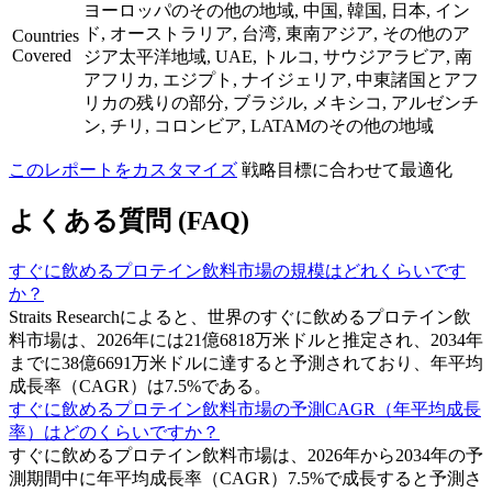
ヨーロッパのその他の地域, 中国, 韓国, 日本, イン
ド, オーストラリア, 台湾, 東南アジア, その他のア
Countries
Covered
ジア太平洋地域, UAE, トルコ, サウジアラビア, 南
アフリカ, エジプト, ナイジェリア, 中東諸国とアフ
リカの残りの部分, ブラジル, メキシコ, アルゼンチ
ン, チリ, コロンビア, LATAMのその他の地域
このレポートをカスタマイズ
戦略目標に合わせて最適化
よくある質問 (FAQ)
すぐに飲めるプロテイン飲料市場の規模はどれくらいです
か？
Straits Researchによると、世界のすぐに飲めるプロテイン飲
料市場は、2026年には21億6818万米ドルと推定され、2034年
までに38億6691万米ドルに達すると予測されており、年平均
成長率（CAGR）は7.5%である。
すぐに飲めるプロテイン飲料市場の予測CAGR（年平均成長
率）はどのくらいですか？
すぐに飲めるプロテイン飲料市場は、2026年から2034年の予
測期間中に年平均成長率（CAGR）7.5%で成長すると予測さ