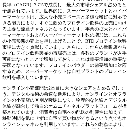
長率（CAGR）7.7%で成長し、最大の市場シェアを占めると
予測されています。世界的に、スーパーマーケットとハイパ
ーマーケットは、広大な小売スペースと多様な嗜好に対応で
きる能力により、すぐに飲めるプロテイン飲料の販売におけ
る主要な流通チャネルとなっています。事業の拡大とハイパ
ーマーケットおよびスーパーマーケット数の増加は、これら
の小売形態の売上を押し上げることで、RTDプロテイン飲料
市場に大きく貢献しています。さらに、これらの量販店から
のプロテイン飲料製品の市場売上は、多数のブランドが入手
可能になったことで増加しており、これは需要増加の重要な
要因となっています。プロテインパウダーの需要増加に対応
するため、スーパーマーケットは自社ブランドのプロテイン
飲料を導入しています。
オンライン小売部門は2番目に大きなシェアを占めるでしょ
う。デジタル技術の急速な進歩により、オンラインとオフラ
インの小売店の区別が曖昧になり、物理的な体験とデジタル
体験が融合して独自のオムニチャネルプラットフォームが構
築されています。消費者は自宅への配送の利便性に加えて、
移動時間を気にせずに自宅で買い物ができるという点でもオ
ンラインチャネルを利用しています。これらの利点により、