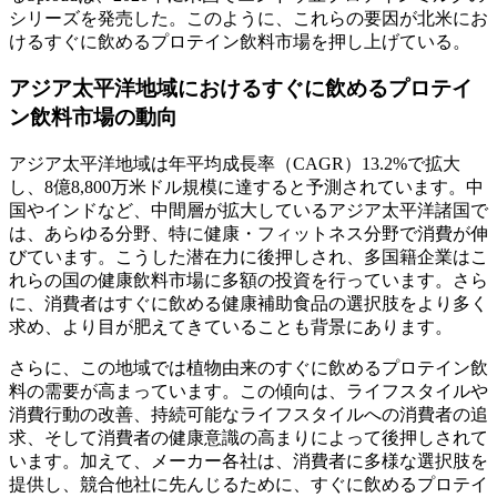
シリーズを発売した。このように、これらの要因が北米にお
けるすぐに飲めるプロテイン飲料市場を押し上げている。
アジア太平洋地域におけるすぐに飲めるプロテイ
ン飲料市場の動向
アジア太平洋地域は年平均成長率（CAGR）13.2%で拡大
し、8億8,800万米ドル規模に達すると予測されています。中
国やインドなど、中間層が拡大しているアジア太平洋諸国で
は、あらゆる分野、特に健康・フィットネス分野で消費が伸
びています。こうした潜在力に後押しされ、多国籍企業はこ
れらの国の健康飲料市場に多額の投資を行っています。さら
に、消費者はすぐに飲める健康補助食品の選択肢をより多く
求め、より目が肥えてきていることも背景にあります。
さらに、この地域では植物由来のすぐに飲めるプロテイン飲
料の需要が高まっています。この傾向は、ライフスタイルや
消費行動の改善、持続可能なライフスタイルへの消費者の追
求、そして消費者の健康意識の高まりによって後押しされて
います。加えて、メーカー各社は、消費者に多様な選択肢を
提供し、競合他社に先んじるために、すぐに飲めるプロテイ