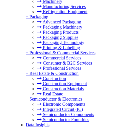
Machinery
Manufacturing Services
Refrigeration Equipment
+
Packaging
Advanced Packaging
Packaging Machinery
Packaging Products
Packaging Supplies
Packaging Technology
Printing & Labelling
+
Professional & Commercial Services
Commercial Services
Consumer & B2C Services
Professional Services
+
Real Estate & Construction
Construction
Construction Equipment
Construction Materials
Real Estate
+
Semiconductor & Electronics
Electronic Components
Integrated Circuit (IC)
Semiconductor Components
Semiconductor Foundries
Data Insights