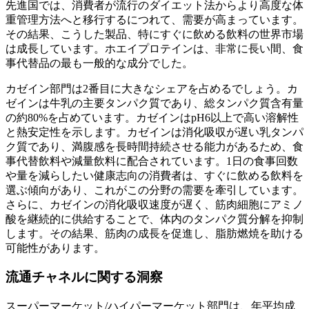
先進国では、消費者が流行のダイエット法からより高度な体
重管理方法へと移行するにつれて、需要が高まっています。
その結果、こうした製品、特にすぐに飲める飲料の世界市場
は成長しています。ホエイプロテインは、非常に長い間、食
事代替品の最も一般的な成分でした。
カゼイン部門は2番目に大きなシェアを占めるでしょう。カ
ゼインは牛乳の主要タンパク質であり、総タンパク質含有量
の約80%を占めています。カゼインはpH6以上で高い溶解性
と熱安定性を示します。カゼインは消化吸収が遅い乳タンパ
ク質であり、満腹感を長時間持続させる能力があるため、食
事代替飲料や減量飲料に配合されています。1日の食事回数
や量を減らしたい健康志向の消費者は、すぐに飲める飲料を
選ぶ傾向があり、これがこの分野の需要を牽引しています。
さらに、カゼインの消化吸収速度が遅く、筋肉細胞にアミノ
酸を継続的に供給することで、体内のタンパク質分解を抑制
します。その結果、筋肉の成長を促進し、脂肪燃焼を助ける
可能性があります。
流通チャネルに関する洞察
スーパーマーケット/ハイパーマーケット部門は、年平均成