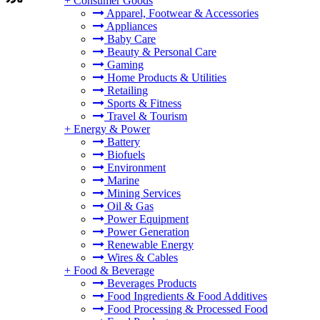
+
Consumer Goods
Apparel, Footwear & Accessories
Appliances
Baby Care
Beauty & Personal Care
Gaming
Home Products & Utilities
Retailing
Sports & Fitness
Travel & Tourism
+
Energy & Power
Battery
Biofuels
Environment
Marine
Mining Services
Oil & Gas
Power Equipment
Power Generation
Renewable Energy
Wires & Cables
+
Food & Beverage
Beverages Products
Food Ingredients & Food Additives
Food Processing & Processed Food