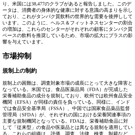
り、米国には38,477のクラブがあると報告しました。このデ
ータは、消費者の身体的な健康に対する意識の高まりを示し
ており、これがタンパク質飲料の世界的な需要を後押しして
います。このように、ヘルス＆フィットネスセンターの割合
の増加は、これらのセンターがそれぞれの顧客にタンパク質
ベースの飲料を推奨しているため、市場の拡大にプラスの影
響を与えています。
市場抑制
規制上の制約
規制上の困難は、調査対象市場の成長にとって大きな障害と
なっている。米国では、食品医薬品局（FDA）が完成した
栄養補助食品の成分を規制しており、欧州では欧州食品安全
機関（EFSA）が同様の責任を負っている。同様に、インド
では食品安全基準局（FSSA）、中国では国家食品薬品監督
管理局（SFDA）が、それぞれの国における栄養関連事項の
主要な規制機関となっている。FDAは、栄養補助食品に対
して「従来型」の食品や医薬品とは異なる規制を適用してい
る。これらの組織は、評価、調査、法律、検査、制裁など、