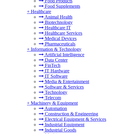
Food Products
Food Supplements
+
Healthcare
Animal Health
Biotechnology
Healthcare IT
Healthcare Services
Medical Devices
Pharmaceuticals
+
Information & Technology
Artificial Intelligence
Data Center
FinTech
IT Hardware
IT Software
Media & Entertainment
Software & Services
Technology
Telecom
+
Machinery & Equipment
Automation
Construction & Engineering
Electrical Equipment & Services
Industrial Equipment
Industrial Goods