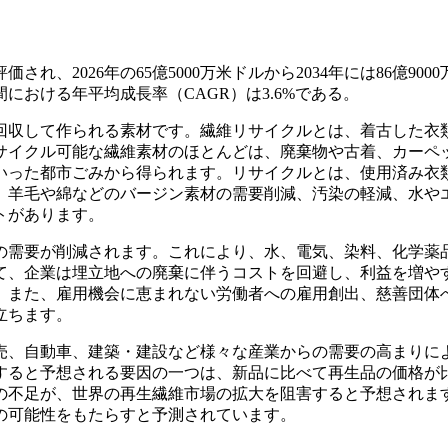
され、2026年の65億5000万米ドルから2034年には86億900
間における年平均成長率（CAGR）は3.6%である。
回収して作られる素材です。繊維リサイクルとは、着古した衣
サイクル可能な繊維素材のほとんどは、廃棄物や古着、カーペ
いった都市ごみから得られます。リサイクルとは、使用済み衣
、羊毛や綿などのバージン素材の需要削減、汚染の軽減、水や
トがあります。
の需要が削減されます。これにより、水、電気、染料、化学薬
て、企業は埋立地への廃棄に伴うコストを回避し、利益を増や
。また、雇用機会に恵まれない労働者への雇用創出、慈善団体
立ちます。
売、自動車、建築・建設など様々な産業からの需要の高まりに
すると予想される要因の一つは、新品に比べて再生品の価格が
の不足が、世界の再生繊維市場の拡大を阻害すると予想されま
の可能性をもたらすと予測されています。