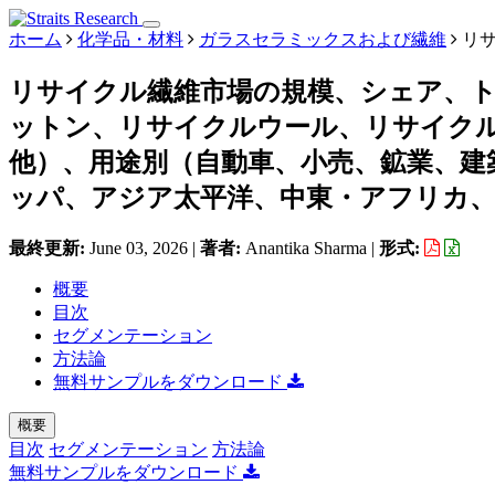
ホーム
化学品・材料
ガラスセラミックスおよび繊維
リサ
リサイクル繊維市場の規模、シェア、
ットン、リサイクルウール、リサイク
他）、用途別（自動車、小売、鉱業、建
ッパ、アジア太平洋、中東・アフリカ、ラテ
最終更新:
June 03, 2026
|
著者:
Anantika Sharma
|
形式:
概要
目次
セグメンテーション
方法論
無料サンプルをダウンロード
概要
目次
セグメンテーション
方法論
無料サンプルをダウンロード