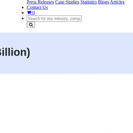
Press Releases
Case Studies
Statistics
Blogs
Articles
Contact Us
0