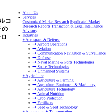
About Us
Services
ルコ
Customized Market Research
Syndicated Market
Research Reports
Transaction & Legal Intelligence
その
Advisory
Industries
ーロ
+
Aerospace & Defense
Airport Operations
Aviation
Communication Navigation & Surveillance
Defense
Naval Marine & Ports Technologies
Space Technologies
Unmanned Systems
+
Agriculture
Agriculture & Farming
Agriculture Equipment & Machinery
Agriculture Technology
Animal Nutrition
Crop Protection
Fertilizers
Seed & Seed Technology
+
Automotive & Transportation