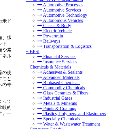
Automotive Processes
Automotive Services
Automotive Technology
Autonomous Vehicles
0万米ド
Chasis & Body
Electric Vehicle
Powertrain
類、繊
Railways
ット、
Transportation & Logistics
類や素
+
BFSI
エネル
Financial Services
Insurance Services
+
Chemicals & Materials
Adhesives & Sealants
品の使
Advanced Materials
すこと
Biobased Chemicals
への寄
Commodity Chemicals
Glass Ceramics & Fibers
Industrial Gases
よって
Metals & Minerals
比較的
Paints & Coatings
す。一
Plastics, Polymers, and Elastomers
Specialty Chemicals
Water & Wastewater Treatment