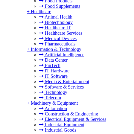
Food Products
Food Supplements
+
Healthcare
Animal Health
Biotechnology
Healthcare IT
Healthcare Services
Medical Devices
Pharmaceuticals
+
Information & Technology
Artificial Intelligence
Data Center
FinTech
IT Hardware
IT Software
Media & Entertainment
Software & Services
Technology
Telecom
+
Machinery & Equipment
Automation
Construction & Engineering
Electrical Equipment & Services
Industrial Equipment
Industrial Goods