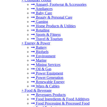
+
Consumer Goods
Apparel, Footwear & Accessories
Appliances
Baby Care
Beauty & Personal Care
Gaming
Home Products & Utilities
Retailing
Sports & Fitness
Travel & Tourism
+
Energy & Power
Battery
Biofuels
Environment
Marine
Mining Services
Oil & Gas
Power Equipment
Power Generation
Renewable Energy
Wires & Cables
+
Food & Beverage
Beverages Products
Food Ingredients & Food Additives
Food Processing & Processed Food