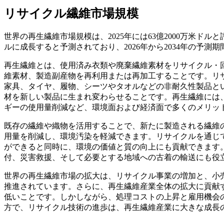
リサイクル繊維市場規模
世界の再生繊維市場規模は、2025年には63億2000万米ドルと評価
ルに成長すると予測されており、2026年から2034年の予測期
再生繊維とは、使用済み衣類や廃棄繊維素材をリサイクル・
維素材、製造副産物を再利用または再加工することです。リ
家具、タイヤ、履物、シーツやタオルなどの非耐久性製品と
材を新しい製品に生まれ変わらせることです。再生繊維には
ギーの使用量削減など、環境面および経済面で多くのメリッ
既存の繊維や織物を活用することで、新たに製造される繊維
用量を削減し、環境汚染を軽減できます。リサイクルを通じ
ができると同時に、環境の価値と質の向上にも貢献できます
付、災害救援、そして必要とする地域への古着の輸送にも役
世界の再生繊維市場の拡大は、リサイクル事業の増加と、小
推進されています。さらに、再生繊維産業全体の拡大に貢献
低いことです。しかしながら、処理コストの上昇と雇用機会
方で、リサイクル技術の進歩は、再生繊維産業に大きな成長