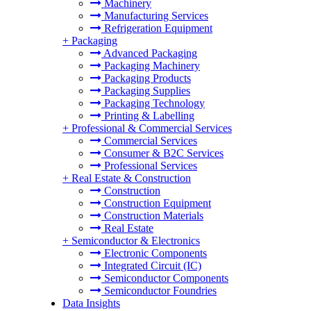
Machinery
Manufacturing Services
Refrigeration Equipment
+
Packaging
Advanced Packaging
Packaging Machinery
Packaging Products
Packaging Supplies
Packaging Technology
Printing & Labelling
+
Professional & Commercial Services
Commercial Services
Consumer & B2C Services
Professional Services
+
Real Estate & Construction
Construction
Construction Equipment
Construction Materials
Real Estate
+
Semiconductor & Electronics
Electronic Components
Integrated Circuit (IC)
Semiconductor Components
Semiconductor Foundries
Data Insights