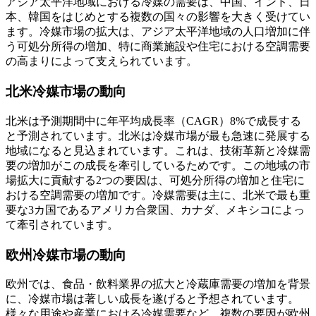
アジア太平洋地域における冷媒の需要は、中国、インド、日
本、韓国をはじめとする複数の国々の影響を大きく受けてい
ます。冷媒市場の拡大は、アジア太平洋地域の人口増加に伴
う可処分所得の増加、特に商業施設や住宅における空調需要
の高まりによって支えられています。
北米冷媒市場の動向
北米は予測期間中に年平均成長率（CAGR）8%で成長する
と予測されています。北米は冷媒市場が最も急速に発展する
地域になると見込まれています。これは、技術革新と冷媒需
要の増加がこの成長を牽引しているためです。この地域の市
場拡大に貢献する2つの要因は、可処分所得の増加と住宅に
おける空調需要の増加です。冷媒需要は主に、北米で最も重
要な3カ国であるアメリカ合衆国、カナダ、メキシコによっ
て牽引されています。
欧州冷媒市場の動向
欧州では、食品・飲料業界の拡大と冷蔵庫需要の増加を背景
に、冷媒市場は著しい成長を遂げると予想されています。
様々な用途や​​産業における冷媒需要など、複数の要因が欧州