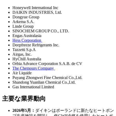
Honeywell International Inc
DAIKIN INDUSTRIES, Ltd.
Dongyue Group
Arkema S.A.
Linde Group
SINOCHEM GROUP CO., LTD.
Engas Australasia
Hess Corporation
Deepfreeze Refrigerants Inc.
Tazzetti S.p.A
Airgas, Inc.
HyChill Australia
Orbia Advance Corporation S.A.B. de CV
The Chemours Company
Air Liquide
Puyang Zhongwei Fine Chemical Co.,Ltd.
Shandong Yuanlian Chemical Co.,Ltd.
Gas International Limited
主要な業界動向
2026年5月：
ダイキンはポーランドに新たなヒートポン
プ生産施設を開設し、低GWP冷媒を使用したヒートポ