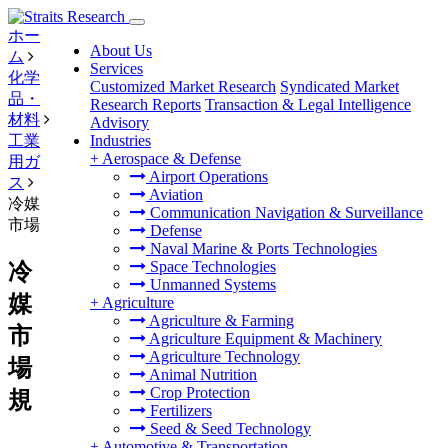
ホー
About Us
ム
Services
化学
Customized Market Research
Syndicated Market
品・
Research Reports
Transaction & Legal Intelligence
材料
Advisory
工業
Industries
+
Aerospace & Defense
用ガ
Airport Operations
ス
Aviation
冷媒
Communication Navigation & Surveillance
市場
Defense
Naval Marine & Ports Technologies
Space Technologies
冷
Unmanned Systems
媒
+
Agriculture
Agriculture & Farming
市
Agriculture Equipment & Machinery
Agriculture Technology
場
Animal Nutrition
Crop Protection
規
Fertilizers
Seed & Seed Technology
+
Automotive & Transportation