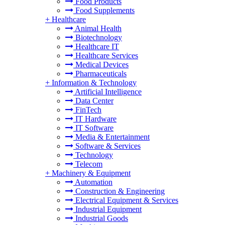
Food Products
Food Supplements
+
Healthcare
Animal Health
Biotechnology
Healthcare IT
Healthcare Services
Medical Devices
Pharmaceuticals
+
Information & Technology
Artificial Intelligence
Data Center
FinTech
IT Hardware
IT Software
Media & Entertainment
Software & Services
Technology
Telecom
+
Machinery & Equipment
Automation
Construction & Engineering
Electrical Equipment & Services
Industrial Equipment
Industrial Goods