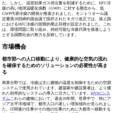
た。しかし、温室効果ガス排出量を削減するために、HFC冷
媒の高い地球温暖化係数（GWP）に対する懸念から、低
GWP代替冷媒の開発が推進されました。モントリオール議
定書第28回締約国会議で採択されたキガリ改正では、途上国
におけるHFC冷媒の段階的廃止目標が設定されました。これ
は、環境問題に取り組み、持続可能な冷媒代替を推進しよう
とする国際社会の努力を反映しています。
市場機会
都市部への人口移動により、健康的な空気の流れ
を確保するためのソリューションの必要性が高ま
る
商業分野では、冷媒は主に建物の温度を制御するための空調
システムで使用されています。建築家や建設業者は、より優
れた効率的なシステムの導入に注力しています。
HVACシス
テム
これらの建物において。過去20年間、世界中で、特にア
ジア太平洋地域で、都市人口の著しい増加傾向が見られまし
た。IT関連の仕事やその他の仕事のために大都市へ移動する