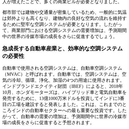
人が増えたことで、多くの商業ビルが必要となりました。
都市部では建物や交通量が密集しているため、一般的に気温
は郊外よりも高くなり、建物内の良好な空気の流れを維持す
るために堅牢な空調システムが必要となります。したがっ
て、商業部門における空調システムの需要増加は、予測期間
中の世界の冷媒市場の成長をさらに促進するでしょう。
急成長する自動車産業と、効率的な空調システム
の必要性
自動車で使用される空調システムは、自動車空調システム
（MVAC）と呼ばれます。自動車では、空調システムは、空
気の冷却、循環、浄化、加湿の4つの用途に使用されます。
インドブランドエクイティ財団（IBEF）によると、2018年
10月、ホンダモーターズは、ハイブリッド車と電気自動車を
発売するために、13億1000万米ドルを投資してインドに3番
目の工場を建設すると発表しました。これは、これまでのと
ころインドの自動車セクターへの最も重要な投資です。した
がって、自動車の需要の増加は、予測期間中に世界の冷媒市
場の成長をさらに促進すると予想されます。