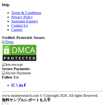
Help
Terms & Conditions
Privacy Policy
Journalist Enquiry
Contact Us
Careers
Verified. Protected. Secure.
Secure Payments:
Follow Us:
𝕏
www.straitsresearch.com © Copyright
2026
. All rights Reserved.
無料サンプルレポートを入手