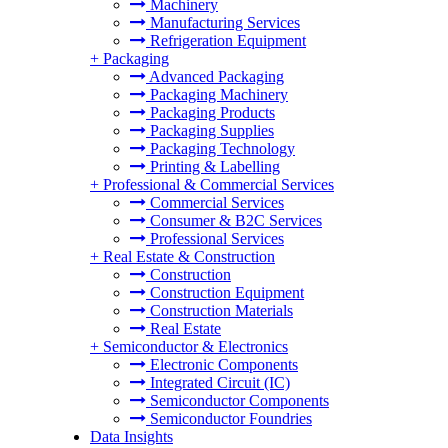
Machinery
Manufacturing Services
Refrigeration Equipment
+
Packaging
Advanced Packaging
Packaging Machinery
Packaging Products
Packaging Supplies
Packaging Technology
Printing & Labelling
+
Professional & Commercial Services
Commercial Services
Consumer & B2C Services
Professional Services
+
Real Estate & Construction
Construction
Construction Equipment
Construction Materials
Real Estate
+
Semiconductor & Electronics
Electronic Components
Integrated Circuit (IC)
Semiconductor Components
Semiconductor Foundries
Data Insights