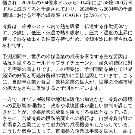
価され、2026年の304億米ドルから2034年には558億5000万米
ドルに成長すると予測されており、2026年から2034年の予測
期間における年平均成長率（CAGR）は7.9%です。
冷媒は、冷凍システム内で熱を吸収・伝達する作動流体で
す。冷媒は、低圧・低温で熱を吸収し、圧力・温度の上昇に
伴って熱を放出する性質を持つため、冷却用途に推奨される
材料です。
予測期間中、世界の冷媒産業の成長を牽引する主な要因は、
活況を呈するコールドサプライチェーンと、耐久消費財に対
する需要の高まりです。この需要は、予測期間を通じて世界
経済の好調と可処分所得の増加に直接起因しています。さら
に、自動車産業と食品・飲料産業の拡大が、世界の冷媒市場
の拡大をさらに促進すると予測されています。
一方で、オゾン層破壊や地球温暖化の加速など、冷媒の環境
への悪影響を理由に、政府や環境団体が厳しい規制を課して
きたことが、冷媒産業の成長を阻害する要因となっている。
さらに、合成冷媒の段階的廃止への移行は、自然冷媒分野の
市場参入企業にとって魅力的な成長機会をもたらしている。
こうした機会によって、市場参入企業は事業を拡大し、高ま