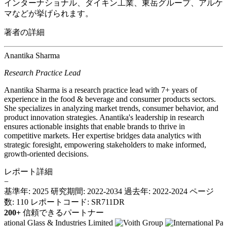
インターナショナル、ダイキン工業、東岳グループ、アルケ
マなどが挙げられます。
著者の詳細
Anantika Sharma
Research Practice Lead
Anantika Sharma is a research practice lead with 7+ years of
experience in the food & beverage and consumer products sectors.
She specializes in analyzing market trends, consumer behavior, and
product innovation strategies. Anantika's leadership in research
ensures actionable insights that enable brands to thrive in
competitive markets. Her expertise bridges data analytics with
strategic foresight, empowering stakeholders to make informed,
growth-oriented decisions.
レポート詳細
−
基準年: 2025
研究期間: 2022-2034
過去年: 2022-2024
ページ
数: 110
レポートコード: SR711DR
200+
信頼できるパートナー