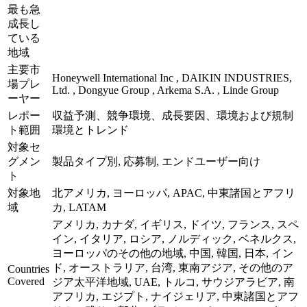
最も急
成長し
ている
地域
主要市
Honeywell International Inc , DAIKIN INDUSTRIES,
場プレ
Ltd. , Dongyue Group , Arkema S.A. , Linde Group
ーヤー
レポー
収益予測、競争環境、成長要因、環境および規制
ト範囲
環境とトレンド
対象セ
グメン
製品タイプ別, 応募制, エンドユーザー向け
ト
対象地
北アメリカ, ヨーロッパ, APAC, 中東諸国とアフリ
域
カ, LATAM
アメリカ, カナダ, イギリス, ドイツ, フランス, スペ
イン, イタリア, ロシア, ノルディック, ベネルクス,
ヨーロッパのその他の地域, 中国, 韓国, 日本, イン
ド, オーストラリア, 台湾, 東南アジア, その他のア
Countries
Covered
ジア太平洋地域, UAE, トルコ, サウジアラビア, 南
アフリカ, エジプト, ナイジェリア, 中東諸国とアフ