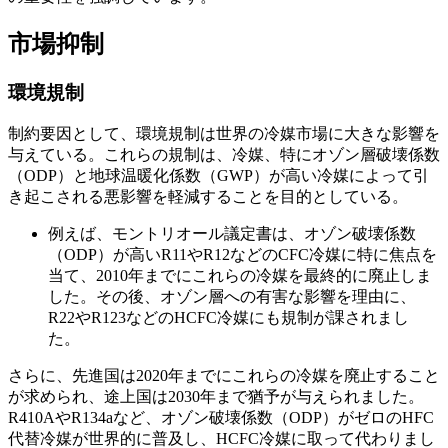
市場抑制
環境規制
制約要因として、環境規制は世界の冷媒市場に大きな影響を
与えている。これらの規制は、冷媒、特にオゾン層破壊係数
（ODP）と地球温暖化係数（GWP）が高い冷媒によって引
き起こされる悪影響を軽減することを目的としている。
例えば、モントリオール議定書は、オゾン破壊係数
（ODP）が高いR11やR12などのCFC冷媒に特に焦点を
当て、2010年までにこれらの冷媒を最終的に廃止しま
した。その後、オゾン層への有害な影響を理由に、
R22やR123などのHCFC冷媒にも規制が課されまし
た。
さらに、先進国は2020年までにこれらの冷媒を廃止すること
が求められ、途上国は2030年まで猶予が与えられました。
R410AやR134aなど、オゾン破壊係数（ODP）がゼロのHFC
代替冷媒が世界的に普及し、HCFC冷媒に取って代わりまし