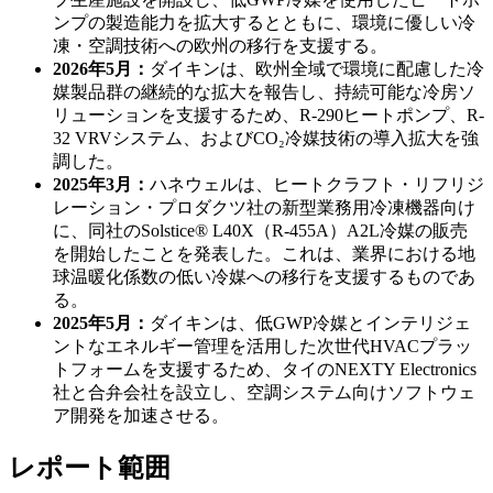
ンプの製造能力を拡大するとともに、環境に優しい冷
凍・空調技術への欧州の移行を支援する。
2026年5月：
ダイキンは、欧州全域で環境に配慮した冷
媒製品群の継続的な拡大を報告し、持続可能な冷房ソ
リューションを支援するため、R-290ヒートポンプ、R-
32 VRVシステム、およびCO₂冷媒技術の導入拡大を強
調した。
2025年3月：
ハネウェルは、ヒートクラフト・リフリジ
レーション・プロダクツ社の新型業務用冷凍機器向け
に、同社のSolstice® L40X（R-455A）A2L冷媒の販売
を開始したことを発表した。これは、業界における地
球温暖化係数の低い冷媒への移行を支援するものであ
る。
2025年5月：
ダイキンは、低GWP冷媒とインテリジェ
ントなエネルギー管理を活用した次世代HVACプラッ
トフォームを支援するため、タイのNEXTY Electronics
社と合弁会社を設立し、空調システム向けソフトウェ
ア開発を加速させる。
レポート範囲