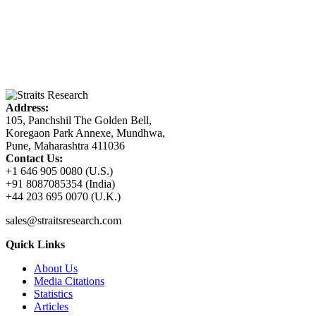
Address:
105, Panchshil The Golden Bell,
Koregaon Park Annexe, Mundhwa,
Pune, Maharashtra 411036
Contact Us:
+1 646 905 0080 (U.S.)
+91 8087085354 (India)
+44 203 695 0070 (U.K.)
sales@straitsresearch.com
Quick Links
About Us
Media Citations
Statistics
Articles