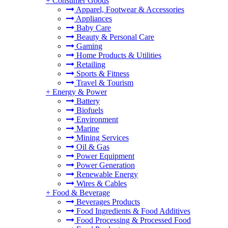
+
Consumer Goods
Apparel, Footwear & Accessories
Appliances
Baby Care
Beauty & Personal Care
Gaming
Home Products & Utilities
Retailing
Sports & Fitness
Travel & Tourism
+
Energy & Power
Battery
Biofuels
Environment
Marine
Mining Services
Oil & Gas
Power Equipment
Power Generation
Renewable Energy
Wires & Cables
+
Food & Beverage
Beverages Products
Food Ingredients & Food Additives
Food Processing & Processed Food