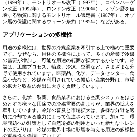
（1999年）、モントリオール改正（1997年）、コペンハーゲ
ン改正（1992年）、ロンドン改正（1990年）、オゾン層を破
壊する物質に関するモントリオール議定書（1987年）、オゾ
ン層の保護に関するウィーン条約（1985年）などがある。
アプリケーションの多様性
用途の多様性は、世界の冷媒産業を牽引する上で極めて重要
です。なぜなら、用途の多様性によって、多くの産業で冷媒
の需要が増加し、可能な用途の範囲が拡大するからです。冷
媒は、工業プロセス、輸送、冷凍、空調など、さまざまな分
野で使用されています。医薬品、化学、データセンター、食
品小売など、冷媒が利用されている幅広い産業分野は、市場
の拡大と収益の創出に大きく貢献しています。
さらに、化学、製薬、食品業界における空調システムをはじ
めとする様々な用途での冷媒需要の高まりが、業界の拡大を
牽引しています。冷媒の普及と市場拡大は、多様な分野を適
切に冷却できる能力によって促進されています。加えて、環
境問題への対策として自然冷媒の利用といった新たなトレン
ドの広がりは、冷媒の世界市場に影響を与える用途の多様性
の重要性を強調しています。