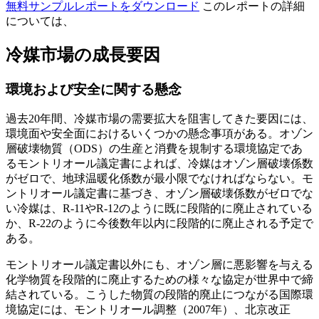
無料サンプルレポートをダウンロード
このレポートの詳細
については、
冷媒市場の成長要因
環境および安全に関する懸念
過去20年間、冷媒市場の需要拡大を阻害してきた要因には、
環境面や安全面におけるいくつかの懸念事項がある。オゾン
層破壊物質（ODS）の生産と消費を規制する環境協定であ
るモントリオール議定書によれば、冷媒はオゾン層破壊係数
がゼロで、地球温暖化係数が最小限でなければならない。モ
ントリオール議定書に基づき、オゾン層破壊係数がゼロでな
い冷媒は、R-11やR-12のように既に段階的に廃止されている
か、R-22のように今後数年以内に段階的に廃止される予定で
ある。
モントリオール議定書以外にも、オゾン層に悪影響を与える
化学物質を段階的に廃止するための様々な協定が世界中で締
結されている。こうした物質の段階的廃止につながる国際環
境協定には、モントリオール調整（2007年）、北京改正