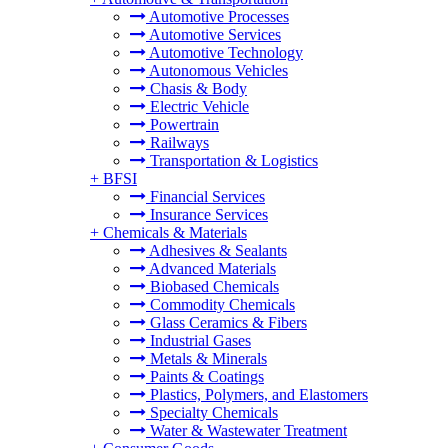
Automotive Processes
Automotive Services
Automotive Technology
Autonomous Vehicles
Chasis & Body
Electric Vehicle
Powertrain
Railways
Transportation & Logistics
+
BFSI
Financial Services
Insurance Services
+
Chemicals & Materials
Adhesives & Sealants
Advanced Materials
Biobased Chemicals
Commodity Chemicals
Glass Ceramics & Fibers
Industrial Gases
Metals & Minerals
Paints & Coatings
Plastics, Polymers, and Elastomers
Specialty Chemicals
Water & Wastewater Treatment