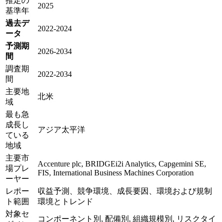
推定の
2025
基準年
過去デ
2022-2024
ータ
予測期
2026-2034
間
調査期
2022-2034
間
主要地
北米
域
最も急
成長し
アジア太平洋
ている
地域
主要市
Accenture plc, BRIDGEi2i Analytics, Capgemini SE,
場プレ
FIS, International Business Machines Corporation
ーヤー
レポー
収益予測、競争環境、成長要因、環境および規制
ト範囲
環境とトレンド
対象セ
コンポーネント別, 配備別, 組織規模別, リスクタイ