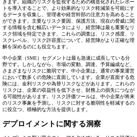
きます。組織のリスクを監視するための構造化されたレポー
トを導入することで、より効果的なリスク軽減策を可能にす
るデータを収集し、管理者や経営幹部の注意力を高めること
ができます。主要なリスク要因、保護方法、現在の脅威に関
する情報を含む幅広いデータにより、経営陣は最も重要なリ
スク領域を特定できます。これらの調査は、リスク感度、リ
スクレベル、リスク許容度について、経営陣がより正確な理
解を深めるのにも役立ちます。
中小企業（SME）セグメントは最も急速に成長している分
野です。しかしながら、市場の変動、調達、予算編成など、
さまざまなリスクに脆弱です。中小企業は、通常の事業運営
において数多くの危険に直面しています。企業が直面する危
険には、金利リスクや為替リスクなどがあります。これらの
リスクは、企業の収益性を低下させ、財務上の損失につなが
る可能性があります。リスク評価ツールは、中小企業が将来
のリスク事象を予測し、リスクに対する脆弱性を軽減するの
に役立つ、積極的な方法を提供します。
デプロイメントに関する洞察