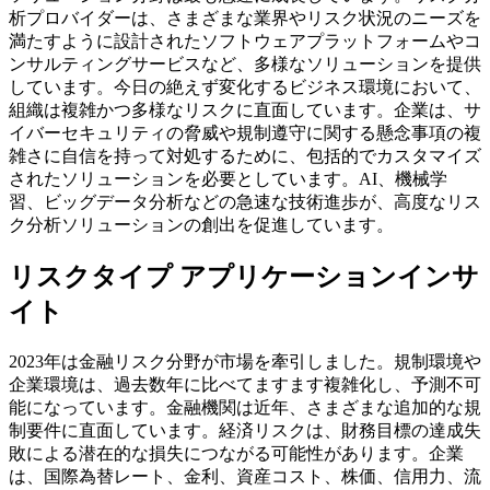
析プロバイダーは、さまざまな業界やリスク状況のニーズを
満たすように設計されたソフトウェアプラットフォームやコ
ンサルティングサービスなど、多様なソリューションを提供
しています。今日の絶えず変化するビジネス環境において、
組織は複雑かつ多様なリスクに直面しています。企業は、サ
イバーセキュリティの脅威や規制遵守に関する懸念事項の複
雑さに自信を持って対処するために、包括的でカスタマイズ
されたソリューションを必要としています。AI、機械学
習、ビッグデータ分析などの急速な技術進歩が、高度なリス
ク分析ソリューションの創出を促進しています。
リスクタイプ アプリケーションインサ
イト
2023年は金融リスク分野が市場を牽引しました。規制環境や
企業環境は、過去数年に比べてますます複雑化し、予測不可
能になっています。金融機関は近年、さまざまな追加的な規
制要件に直面しています。経済リスクは、財務目標の達成失
敗による潜在的な損失につながる可能性があります。企業
は、国際為替レート、金利、資産コスト、株価、信用力、流