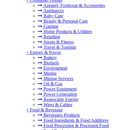
+
Consumer Goods
Apparel, Footwear & Accessories
Appliances
Baby Care
Beauty & Personal Care
Gaming
Home Products & Utilities
Retailing
Sports & Fitness
Travel & Tourism
+
Energy & Power
Battery
Biofuels
Environment
Marine
Mining Services
Oil & Gas
Power Equipment
Power Generation
Renewable Energy
Wires & Cables
+
Food & Beverage
Beverages Products
Food Ingredients & Food Additives
Food Processing & Processed Food