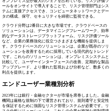
オンプレミス型が最大のシェアを占めている。リスク評価ツ
ールをオンサイトで導入することで、リスク管理部門はシス
テムに直接アクセスでき、コンピュータネットワークとデー
タの構成、保守、セキュリティを綿密に監視できる。
クラウド分野は2番目に大きな市場です。クラウドベースの
ソリューションは、データマイニングフレームワーク、効率
的なデータストレージプラットフォーム、リスク評価ツール
など、企業の業務強化に役立つさまざまな機能を提供しま
す。クラウドベースのソリューションは、企業が既存のソリ
ューションを改善するために採用している現代的なトレンド
です。これらのソリューションは、オンプレミスシステムと
比較して、ユーザーインターフェースの改善、定期的な製品
アップグレード、より優れた監視および分析など、数多くの
利点を提供します。
エンドユーザー業種別分析
2023年には銀行・金融セクターが市場を席巻しました。金融
機関は厳格な規制の下で運営されており、規則遵守と安定性
を保証するために強固なリスク管理システムが必要です。リ
スク分析ソリューションは、これらの企業が複雑な規制環境