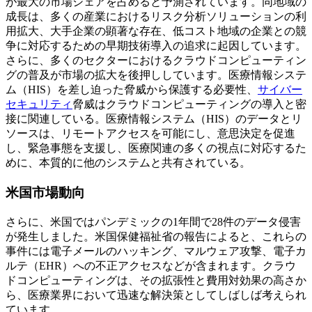
が最大の市場シェアを占めると予測されています。同地域の
成長は、多くの産業におけるリスク分析ソリューションの利
用拡大、大手企業の顕著な存在、低コスト地域の企業との競
争に対応するための早期技術導入の追求に起因しています。
さらに、多くのセクターにおけるクラウドコンピューティン
グの普及が市場の拡大を後押ししています。医療情報システ
ム（HIS）を差し迫った脅威から保護する必要性、
サイバー
セキュリティ
脅威はクラウドコンピューティングの導入と密
接に関連している。医療情報システム（HIS）のデータとリ
ソースは、リモートアクセスを可能にし、意思決定を促進
し、緊急事態を支援し、医療関連の多くの視点に対応するた
めに、本質的に他のシステムと共有されている。
米国市場動向
さらに、米国ではパンデミックの1年間で28件のデータ侵害
が発生しました。米国保健福祉省の報告によると、これらの
事件には電子メールのハッキング、マルウェア攻撃、電子カ
ルテ（EHR）への不正アクセスなどが含まれます。クラウ
ドコンピューティングは、その拡張性と費用対効果の高さか
ら、医療業界において迅速な解決策としてしばしば考えられ
ています。