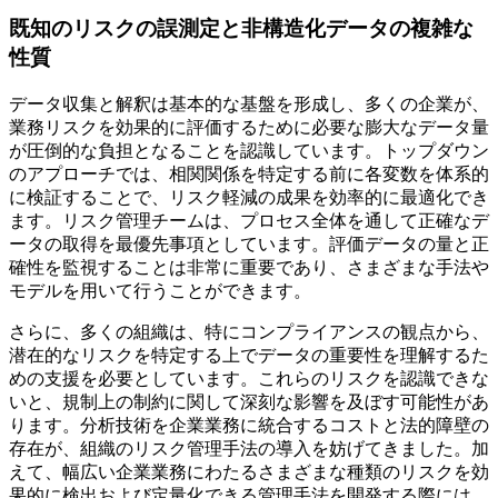
既知のリスクの誤測定と非構造化データの複雑な
性質
データ収集と解釈は基本的な基盤を形成し、多くの企業が、
業務リスクを効果的に評価するために必要な膨大なデータ量
が圧倒的な負担となることを認識しています。トップダウン
のアプローチでは、相関関係を特定する前に各変数を体系的
に検証することで、リスク軽減の成果を効率的に最適化でき
ます。リスク管理チームは、プロセス全体を通して正確なデ
ータの取得を最優先事項としています。評価データの量と正
確性を監視することは非常に重要であり、さまざまな手法や
モデルを用いて行うことができます。
さらに、多くの組織は、特にコンプライアンスの観点から、
潜在的なリスクを特定する上でデータの重要性を理解するた
めの支援を必要としています。これらのリスクを認識できな
いと、規制上の制約に関して深刻な影響を及ぼす可能性があ
ります。分析技術を企業業務に統合するコストと法的障壁の
存在が、組織のリスク管理手法の導入を妨げてきました。加
えて、幅広い企業業務にわたるさまざまな種類のリスクを効
果的に検出および定量化できる管理手法を開発する際には、