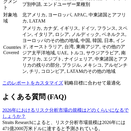
グメン
プ別申請, エンドユーザー業種別
ト
対象地
北アメリカ, ヨーロッパ, APAC, 中東諸国とアフリ
域
カ, LATAM
アメリカ, カナダ, イギリス, ドイツ, フランス, スペ
イン, イタリア, ロシア, ノルディック, ベネルクス,
ヨーロッパのその他の地域, 中国, 韓国, 日本, イン
ド, オーストラリア, 台湾, 東南アジア, その他のア
Countries
Covered
ジア太平洋地域, UAE, トルコ, サウジアラビア, 南
アフリカ, エジプト, ナイジェリア, 中東諸国とアフ
リカの残りの部分, ブラジル, メキシコ, アルゼンチ
ン, チリ, コロンビア, LATAMのその他の地域
このレポートをカスタマイズ
戦略目標に合わせて最適化
よくある質問 (FAQ)
2026年におけるリスク分析市場の規模はどのくらいになるで
しょうか？
Straits Researchによると、リスク分析市場規模は2026年には
471億2000万米ドルに達すると予測されている。