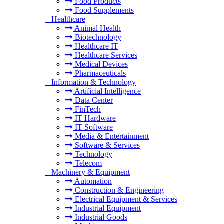
Food Products
Food Supplements
+
Healthcare
Animal Health
Biotechnology
Healthcare IT
Healthcare Services
Medical Devices
Pharmaceuticals
+
Information & Technology
Artificial Intelligence
Data Center
FinTech
IT Hardware
IT Software
Media & Entertainment
Software & Services
Technology
Telecom
+
Machinery & Equipment
Automation
Construction & Engineering
Electrical Equipment & Services
Industrial Equipment
Industrial Goods