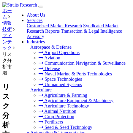
ホー
About Us
ム
Services
情報
Customized Market Research
Syndicated Market
技術
Research Reports
Transaction & Legal Intelligence
フィ
Advisory
ンテ
Industries
+
Aerospace & Defense
ック
Airport Operations
リス
Aviation
ク分
Communication Navigation & Surveillance
析市
Defense
場
Naval Marine & Ports Technologies
Space Technologies
Unmanned Systems
リ
+
Agriculture
ス
Agriculture & Farming
Agriculture Equipment & Machinery
ク
Agriculture Technology
Animal Nutrition
分
Crop Protection
Fertilizers
析
Seed & Seed Technology
+
Automotive & Transportation