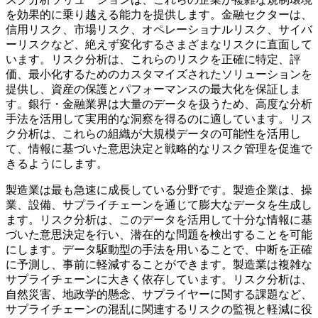
を効果的に乗り越える能力を提供します。金融セクターは、
信用リスク、市場リスク、オペレーショナルリスク、サイバ
ーリスクなど、絶えず変化するさまざまなリスクに直面して
います。リスク分析は、これらのリスクを正確に特定、評
価、最小化するためのカスタマイズされたソリューションを
提供し、資産の保護とパフォーマンスの最大化を保証しま
す。銀行・金融業界は大量のデータを扱うため、高度な分析
手法を活用して実用的な洞察を得るのに適しています。リス
ク分析は、これらの組織が大規模データの可能性を活用し
て、情報に基づいた意思決定と戦略的なリスク管理を促進で
きるようにします。
製造業は最も急速に成長している分野です。製造企業は、操
業、設備、サプライチェーンを通じて膨大なデータを生成し
ます。リスク分析は、このデータを活用して十分な情報に基
づいた意思決定を行い、潜在的な問題を検出することを可能
にします。データ駆動型の手法を用いることで、中断を正確
に予測し、事前に軽減することができます。製造業は複雑な
サプライチェーンに大きく依存しています。リスク分析は、
自然災害、地政学的懸念、サプライヤーに関する課題など、
サプライチェーンの混乱に関連するリスクの監視と軽減に役