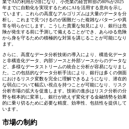
業でAIの利用が2倍になり、小売業の経営幹部の80%が2025
年までに自動化を実現するためにAIを活用する意向を示し
ています。これらの高度なアルゴリズムは大量のデータを分
析し、これまで見つけるのが困難だった複雑なパターンや異
常を明らかにします。こうした貴重な知見により、銀行は危
険が発生する前に予測して備えることができ、あらゆる危険
から身を守るための積極的な対策を講じることが可能になり
ます。
さらに、高度なデータ分析技術の導入により、構造化データ
と非構造化データ、内部ソースと外部ソースからのデータな
ど、多様なデータストリームの統合と分析が容易になりまし
た。この包括的なデータ分析手法により、銀行は多くの側面
におけるリスク変数を完全に理解できるようになり、潜在的
な弱点について幅広い視点を持つことが可能になり、リスク
分析市場の拡大を促進します。技術の進歩はリスク分析の分
野を根本的に変革し、銀行が絶えず変化する金融情勢を効果
的に乗り切るために必要な精度、効率性、包括性を提供して
います。
市場の制約