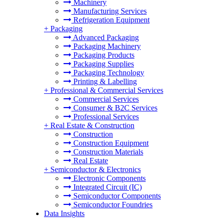
Machinery
Manufacturing Services
Refrigeration Equipment
+
Packaging
Advanced Packaging
Packaging Machinery
Packaging Products
Packaging Supplies
Packaging Technology
Printing & Labelling
+
Professional & Commercial Services
Commercial Services
Consumer & B2C Services
Professional Services
+
Real Estate & Construction
Construction
Construction Equipment
Construction Materials
Real Estate
+
Semiconductor & Electronics
Electronic Components
Integrated Circuit (IC)
Semiconductor Components
Semiconductor Foundries
Data Insights