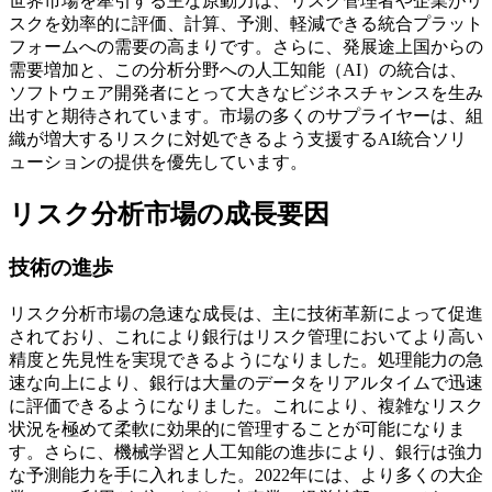
世界市場を牽引する主な原動力は、リスク管理者や企業がリ
スクを効率的に評価、計算、予測、軽減できる統合プラット
フォームへの需要の高まりです。さらに、発展途上国からの
需要増加と、この分析分野への人工知能（AI）の統合は、
ソフトウェア開発者にとって大きなビジネスチャンスを生み
出すと期待されています。市場の多くのサプライヤーは、組
織が増大するリスクに対処できるよう支援するAI統合ソリ
ューションの提供を優先しています。
リスク分析市場の成長要因
技術の進歩
リスク分析市場の急速な成長は、主に技術革新によって促進
されており、これにより銀行はリスク管理においてより高い
精度と先見性を実現できるようになりました。処理能力の急
速な向上により、銀行は大量のデータをリアルタイムで迅速
に評価できるようになりました。これにより、複雑なリスク
状況を極めて柔軟に効果的に管理することが可能になりま
す。さらに、機械学習と人工知能の進歩により、銀行は強力
な予測能力を手に入れました。2022年には、より多くの大企