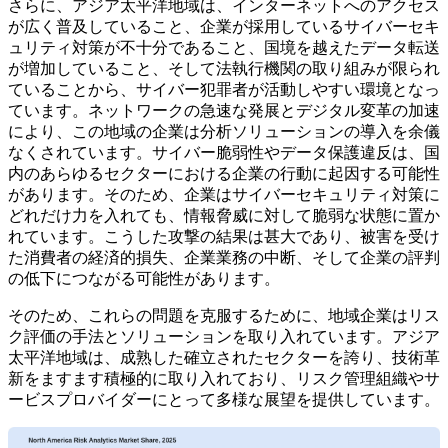
さらに、アジア太平洋地域は、インターネットへのアクセス
が広く普及していること、企業が採用しているサイバーセキ
ュリティ対策が不十分であること、国境を越えたデータ転送
が増加していること、そして法執行機関の取り組みが限られ
ていることから、サイバー犯罪者が活動しやすい環境となっ
ています。ネットワークの急速な発展とデジタル変革の加速
により、この地域の企業は分析ソリューションの導入を余儀
なくされています。サイバー脆弱性やデータ保護違反は、国
内のあらゆるセクターにおける企業の行動に起因する可能性
があります。そのため、企業はサイバーセキュリティ対策に
どれだけ力を入れても、情報脅威に対して脆弱な状態に置か
れています。こうした攻撃の結果は甚大であり、被害を受け
た消費者の経済的損失、企業業務の中断、そして企業の評判
の低下につながる可能性があります。
そのため、これらの問題を克服するために、地域企業はリス
ク評価の手法とソリューションを取り入れています。アジア
太平洋地域は、成熟した確立されたセクターを誇り、技術革
新をますます積極的に取り入れており、リスク管理組織やサ
ービスプロバイダーにとって多様な展望を提供しています。