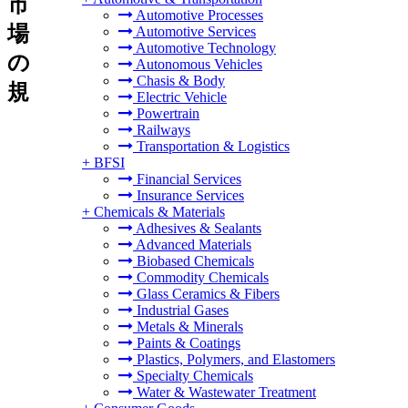
市
Automotive Processes
場
Automotive Services
Automotive Technology
の
Autonomous Vehicles
Chasis & Body
規
Electric Vehicle
Powertrain
Railways
Transportation & Logistics
+
BFSI
Financial Services
Insurance Services
+
Chemicals & Materials
Adhesives & Sealants
Advanced Materials
Biobased Chemicals
Commodity Chemicals
Glass Ceramics & Fibers
Industrial Gases
Metals & Minerals
Paints & Coatings
Plastics, Polymers, and Elastomers
Specialty Chemicals
Water & Wastewater Treatment