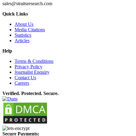
sales@straitsresearch.com
Quick Links
About Us
Media Citations
Statistics
Articles
Help
Terms & Conditions
Privacy Policy
Journalist Enquiry
Contact Us
Careers
Verified. Protected. Secure.
Secure Payments: