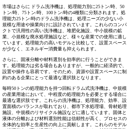
市場はさらに
ドラム洗浄機は、処理能力別に25トン/時、50
トン/時、75トン/時、100トン/時の4種類に分類されます。処
理能力25トン/時のドラム洗浄機は、処理ニーズの少ない小
規模な用途や操業向けに設計されています。これらのコンパ
クトで汎用性の高い洗浄機は、堆肥化施設、中小規模の鉱
業、小規模な廃水処理施設など、様々な産業での使用に適し
ています。処理能力の高いモデルと比較して、設置スペース
が少なく、エネルギー消費量も抑えられます。
さらに、固液分離や材料選別を効率的に行うことができま
す。処理能力は劣る場合もありますが、一般的に経済的で、
設置や操作も容易です。そのため、資源や設置スペースに制
約のある企業にとって最適な選択肢となります。
毎時50トンの処理能力を持つ回転ドラム式洗浄機は、中規模
の産業用途において、中程度の処理能力を必要とする場合に
最適な選択肢です。これらの洗浄機は、処理能力、効率、設
置面積のバランスが取れており、都市下水処理場、骨材処理
施設、中規模のリサイクル施設などに適しています。固体と
液体の分離および材料選別性能は信頼性が高く、プロセスの
全体的な効率と生産性の向上に貢献します。これらのモデル