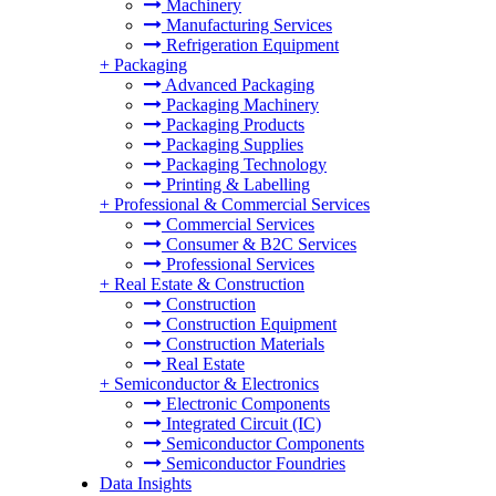
Machinery
Manufacturing Services
Refrigeration Equipment
+
Packaging
Advanced Packaging
Packaging Machinery
Packaging Products
Packaging Supplies
Packaging Technology
Printing & Labelling
+
Professional & Commercial Services
Commercial Services
Consumer & B2C Services
Professional Services
+
Real Estate & Construction
Construction
Construction Equipment
Construction Materials
Real Estate
+
Semiconductor & Electronics
Electronic Components
Integrated Circuit (IC)
Semiconductor Components
Semiconductor Foundries
Data Insights