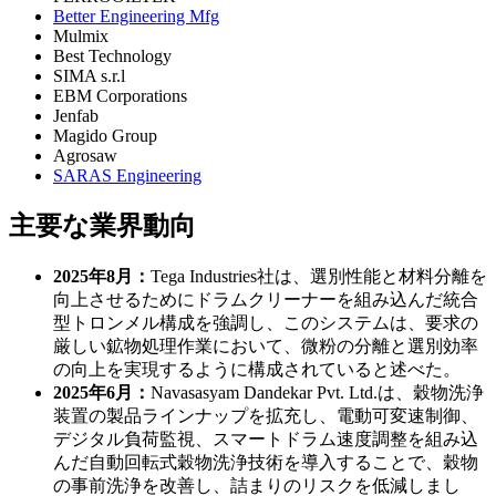
Better Engineering Mfg
Mulmix
Best Technology
SIMA s.r.l
EBM Corporations
Jenfab
Magido Group
Agrosaw
SARAS Engineering
主要な業界動向
2025年8月：
Tega Industries社は、選別性能と材料分離を
向上させるためにドラムクリーナーを組み込んだ統合
型トロンメル構成を強調し、このシステムは、要求の
厳しい鉱物処理作業において、微粉の分離と選別効率
の向上を実現するように構成されていると述べた。
2025年6月：
Navasasyam Dandekar Pvt. Ltd.は、穀物洗浄
装置の製品ラインナップを拡充し、電動可変速制御、
デジタル負荷監視、スマートドラム速度調整を組み込
んだ自動回転式穀物洗浄技術を導入することで、穀物
の事前洗浄を改善し、詰まりのリスクを低減しまし