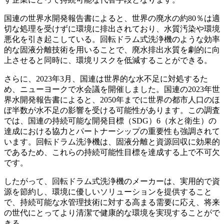
国連の世界水開発報告書によると、世界の廃水の約80％は適
切な処理を受けずに環境に排出されており、水質汚染や環境
悪化を引き起こしている。回転ドラム式洗浄機のような効率
的な固液分離技術を用いることで、廃水排出水質を劇的に向
上させると同時に、環境リスクを低減することができる。
さらに、2023年3月、国連は世界的な水不足に対処するた
め、ニューヨークで水会議を開催しました。国連の2023年世
界水開発報告書によると、2050年までに世界の都市人口のほ
ぼ半数が水不足の影響を受ける可能性があります。この調査
では、国連の持続可能な開発目標（SDG）6（水と衛生）の
達成における協力とパートナーシップの重要性も強調されて
います。回転ドラム洗浄機は、固液分離と資源回収に効果的
であるため、これらの持続可能性目標を達成する上で不可欠
です。
したがって、回転ドラム式洗浄機のメーカーは、実用的で資
源を節約し、環境に優しいソリューションを提供すること
で、持続可能な水管理技術に対する高まる需要に応え、将来
の世代にとってより清潔で健康的な環境を実現することがで
きる。