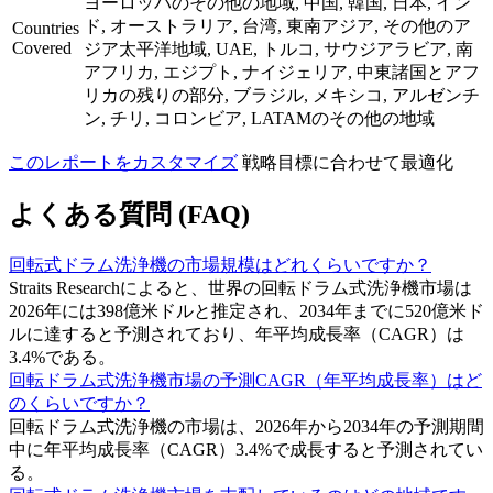
ヨーロッパのその他の地域, 中国, 韓国, 日本, イン
ド, オーストラリア, 台湾, 東南アジア, その他のア
Countries
Covered
ジア太平洋地域, UAE, トルコ, サウジアラビア, 南
アフリカ, エジプト, ナイジェリア, 中東諸国とアフ
リカの残りの部分, ブラジル, メキシコ, アルゼンチ
ン, チリ, コロンビア, LATAMのその他の地域
このレポートをカスタマイズ
戦略目標に合わせて最適化
よくある質問 (FAQ)
回転式ドラム洗浄機の市場規模はどれくらいですか？
Straits Researchによると、世界の回転ドラム式洗浄機市場は
2026年には398億米ドルと推定され、2034年までに520億米ド
ルに達すると予測されており、年平均成長率（CAGR）は
3.4%である。
回転ドラム式洗浄機市場の予測CAGR（年平均成長率）はど
のくらいですか？
回転ドラム式洗浄機の市場は、2026年から2034年の予測期間
中に年平均成長率（CAGR）3.4%で成長すると予測されてい
る。