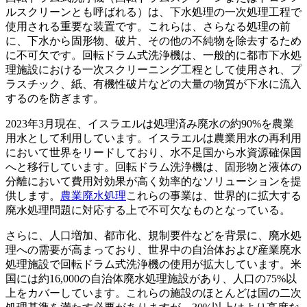
ルスクリーンとも呼ばれる）は、下水処理の一次処理工程で
使用される重要な装置です。これらは、さらなる処理の前
に、下水から固形物、破片、その他の不純物を除去するため
に不可欠です。回転ドラム式洗浄機は、一般的に都市下水処
理施設における一次スクリーニング工程として使用され、プ
ラスチック、紙、有機性破片などの大量の物質が下水に流入
するのを防ぎます。
2023年3月現在、イスラエルは処理済み廃水の約90%を農業
用水として利用しています。イスラエルは農業用水の再利用
において世界をリードしており、水不足国から水資源確保国
へと移行しています。回転ドラム洗浄機は、固形物と液体の
分離において費用対効果が高く効率的なソリューションを提
供します。
農業廃水処理
これらの事業は、世界的に拡大する
廃水処理問題に対応する上で不可欠なものとなっている。
さらに、人口増加、都市化、規制要件などを背景に、廃水処
理への需要が高まっており、世界中の自治体および産業廃水
処理施設で回転ドラム式洗浄機の使用が拡大しています。米
国には約16,000の自治体廃水処理施設があり、人口の75%以
上をカバーしています。これらの施設のほとんどは国の二次