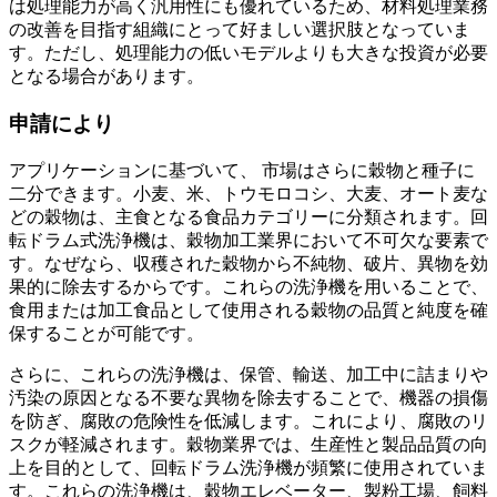
は処理能力が高く汎用性にも優れているため、材料処理業務
の改善を目指す組織にとって好ましい選択肢となっていま
す。ただし、処理能力の低いモデルよりも大きな投資が必要
となる場合があります。
申請により
アプリケーションに基づいて、
市場はさらに穀物と種子に
二分できます。小麦、米、トウモロコシ、大麦、オート麦な
どの穀物は、主食となる食品カテゴリーに分類されます。回
転ドラム式洗浄機は、穀物加工業界において不可欠な要素で
す。なぜなら、収穫された穀物から不純物、破片、異物を効
果的に除去するからです。これらの洗浄機を用いることで、
食用または加工食品として使用される穀物の品質と純度を確
保することが可能です。
さらに、これらの洗浄機は、保管、輸送、加工中に詰まりや
汚染の原因となる不要な異物を除去することで、機器の損傷
を防ぎ、腐敗の危険性を低減します。これにより、腐敗のリ
スクが軽減されます。穀物業界では、生産性と製品品質の向
上を目的として、回転ドラム洗浄機が頻繁に使用されていま
す。これらの洗浄機は、穀物エレベーター、製粉工場、飼料