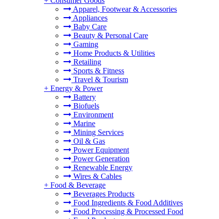
+
Consumer Goods
Apparel, Footwear & Accessories
Appliances
Baby Care
Beauty & Personal Care
Gaming
Home Products & Utilities
Retailing
Sports & Fitness
Travel & Tourism
+
Energy & Power
Battery
Biofuels
Environment
Marine
Mining Services
Oil & Gas
Power Equipment
Power Generation
Renewable Energy
Wires & Cables
+
Food & Beverage
Beverages Products
Food Ingredients & Food Additives
Food Processing & Processed Food