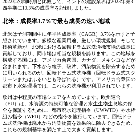
2022年の同時期と比較して、インドの建設業界は2023年第3
四半期に13.3%の成長率を記録しました。
北米：成長率3.7％で最も成長の速い地域
北米は予測期間中に年平均成長率（CAGR）3.7%を示すと予
想されています。多様な産業用途、厳しい環境規制、そして
技術革新が、北米における回転ドラム式洗浄機市場の成長に
貢献しており、同市場は相当な規模を誇ります。この地域を
構成する国には、アメリカ合衆国、カナダ、メキシコなどが
含まれます。下水から粒子、破片、汚染物質を除去するため
に用いられるのが、回転ドラム式洗浄機（回転ドラム式スク
リーンまたはふるいとも呼ばれる）です。アメリカ合衆国の
都市下水処理場では、これらの洗浄機が利用されています。
欧州は中程度の市場シェアを占めています。欧州連合
（EU）は、水資源の持続可能な管理と水生生物生息地の保
全を保証するために、都市廃水処理指令（UWWTD）や水枠
組み指令（WFD）などの指令を施行しています。回転ドラ
ム式洗浄機は廃水から汚染物質を効果的に除去できるため、
これらの規制基準を満たす上で大きく貢献します。