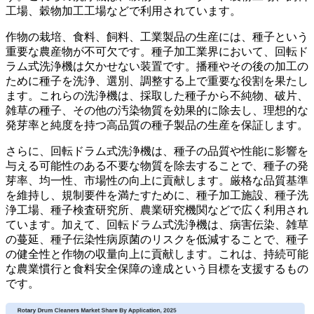
工場、穀物加工工場などで利用されています。
作物の栽培、食料、飼料、工業製品の生産には、種子という
重要な農産物が不可欠です。種子加工業界において、回転ド
ラム式洗浄機は欠かせない装置です。播種やその後の加工の
ために種子を洗浄、選別、調整する上で重要な役割を果たし
ます。これらの洗浄機は、採取した種子から不純物、破片、
雑草の種子、その他の汚染物質を効果的に除去し、理想的な
発芽率と純度を持つ高品質の種子製品の生産を保証します。
さらに、回転ドラム式洗浄機は、種子の品質や性能に影響を
与える可能性のある不要な物質を除去することで、種子の発
芽率、均一性、市場性の向上に貢献します。厳格な品質基準
を維持し、規制要件を満たすために、種子加工施設、種子洗
浄工場、種子検査研究所、農業研究機関などで広く利用され
ています。加えて、回転ドラム式洗浄機は、病害伝染、雑草
の蔓延、種子伝染性病原菌のリスクを低減することで、種子
の健全性と作物の収量向上に貢献します。これは、持続可能
な農業慣行と食料安全保障の達成という目標を支援するもの
です。