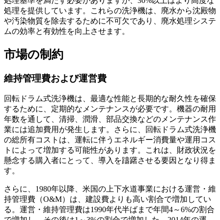
処理基準を満たす必要がありますが、30%以上はより高度な
処理を提供しています。これらの洗浄機は、廃水から沈殿物
や汚染物質を除去するために不可欠であり、廃水処理システ
ムの効率と有効性を向上させます。
市場の制約
維持管理費および運営費
回転ドラム式洗浄機は、最適な性能と長期的な耐久性を確保
するために、定期的なメンテナンスが必要です。機器の耐用
年数を通して、清掃、潤滑、部品交換などのメンテナンス作
業には追加費用が発生します。さらに、回転ドラム式洗浄機
の総所有コストは、運転に伴うエネルギー消費量や運用コス
トによって増加する可能性があります。これは、財政状況を
懸念する購入者にとって、導入を躊躇させる要因となり得ま
す。
さらに、1980年以降、米国の上下水道事業における運営・維
持管理費（O&M）は、建設費よりも高い割合で増加してい
る。運営・維持管理費は1990年代半ばまで年間4～6%の割合
で増加し、その後は1～3%の割合で増加した。2014年の運