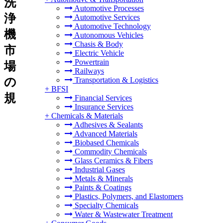
洗
Automotive Processes
浄
Automotive Services
Automotive Technology
機
Autonomous Vehicles
Chasis & Body
市
Electric Vehicle
Powertrain
場
Railways
の
Transportation & Logistics
+
BFSI
規
Financial Services
Insurance Services
+
Chemicals & Materials
Adhesives & Sealants
Advanced Materials
Biobased Chemicals
Commodity Chemicals
Glass Ceramics & Fibers
Industrial Gases
Metals & Minerals
Paints & Coatings
Plastics, Polymers, and Elastomers
Specialty Chemicals
Water & Wastewater Treatment