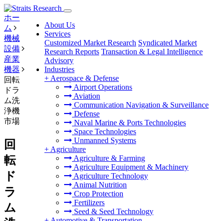
ホー
About Us
ム
Services
機械
Customized Market Research
Syndicated Market
設備
Research Reports
Transaction & Legal Intelligence
産業
Advisory
機器
Industries
+
Aerospace & Defense
回転
Airport Operations
ドラ
Aviation
ム洗
Communication Navigation & Surveillance
浄機
Defense
市場
Naval Marine & Ports Technologies
Space Technologies
Unmanned Systems
回
+
Agriculture
転
Agriculture & Farming
Agriculture Equipment & Machinery
ド
Agriculture Technology
Animal Nutrition
ラ
Crop Protection
Fertilizers
ム
Seed & Seed Technology
+
Automotive & Transportation