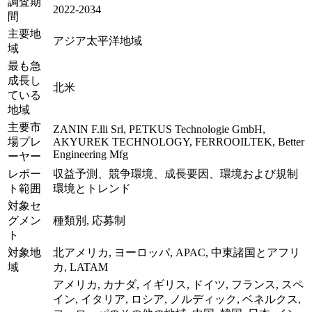
調査期
2022-2034
間
主要地
アジア太平洋地域
域
最も急
成長し
北米
ている
地域
主要市
ZANIN F.lli Srl, PETKUS Technologie GmbH,
場プレ
AKYUREK TECHNOLOGY, FERROOILTEK, Better
Engineering Mfg
ーヤー
レポー
収益予測、競争環境、成長要因、環境および規制
ト範囲
環境とトレンド
対象セ
グメン
種類別, 応募制
ト
対象地
北アメリカ, ヨーロッパ, APAC, 中東諸国とアフリ
域
カ, LATAM
アメリカ, カナダ, イギリス, ドイツ, フランス, スペ
イン, イタリア, ロシア, ノルディック, ベネルクス,