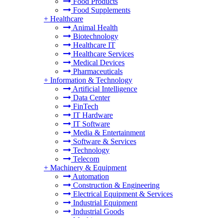
Food Products
Food Supplements
+
Healthcare
Animal Health
Biotechnology
Healthcare IT
Healthcare Services
Medical Devices
Pharmaceuticals
+
Information & Technology
Artificial Intelligence
Data Center
FinTech
IT Hardware
IT Software
Media & Entertainment
Software & Services
Technology
Telecom
+
Machinery & Equipment
Automation
Construction & Engineering
Electrical Equipment & Services
Industrial Equipment
Industrial Goods