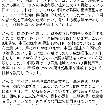
ンド、日本、韓国、オーストラリアは、アジア太平洋地域に
おける回転式ドラム洗浄機市場の拡大に大きく貢献している
国々です。これは主に、これらの国々が強固な産業基盤を有
し、インフラ整備に積極的に取り組んでいるためです。中国
の都市化と工業化の進展に伴い、発生する廃水量が増加して
おり、環境汚染への懸念が高まっています。
さらに、自治体や企業は、水質を改善し規制基準を遵守する
ために、廃水処理インフラと技術に投資しています。2023年
8月現在、中国の廃水処理場（WWTP）の数については、都
市に約1,944、県に約1,599あります。中国は過去40年間で廃
水処理において著しい進歩を遂げており、総処理能力が1日
あたり1.9×10⁸ m³を超える5,333の廃水処理場（WWTP）を建
設しました。中国政府は、水不足地域で25%の水再利用率、
全国のすべての県級市で95%の廃水処理率を達成するという
目標を設定しています。
さらに、アジア太平洋地域の建設業界は、高速道路、鉄道、
空港、都市開発プログラムなどのインフラ開発プロジェクト
に牽引され、著しい成長を遂げています。建設業界と鉱業で
は、回転ドラム式洗浄機が、骨材の選別、土壌処理、廃棄物
管理システムなど、さまざまな用途で使用されています。