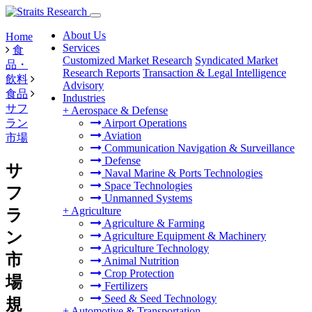
About Us
Home
Services
食
Customized Market Research
Syndicated Market
品・
Research Reports
Transaction & Legal Intelligence
飲料
Advisory
食品
Industries
サフ
+
Aerospace & Defense
ラン
Airport Operations
Aviation
市場
Communication Navigation & Surveillance
Defense
サ
Naval Marine & Ports Technologies
Space Technologies
フ
Unmanned Systems
+
Agriculture
ラ
Agriculture & Farming
ン
Agriculture Equipment & Machinery
Agriculture Technology
市
Animal Nutrition
Crop Protection
場
Fertilizers
Seed & Seed Technology
規
+
Automotive & Transportation