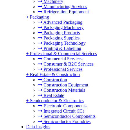
Machinery
Manufacturing Services
Refrigeration Equipment
+
Packaging
Advanced Packaging
Packaging Machinery
Packaging Products
Packaging Supplies
Packaging Technology
Printing & Labelling
+
Professional & Commercial Services
Commercial Services
Consumer & B2C Services
Professional Services
+
Real Estate & Construction
Construction
Construction Equipment
Construction Materials
Real Estate
+
Semiconductor & Electronics
Electronic Components
Integrated Circuit (IC)
Semiconductor Components
Semiconductor Foundries
Data Insights