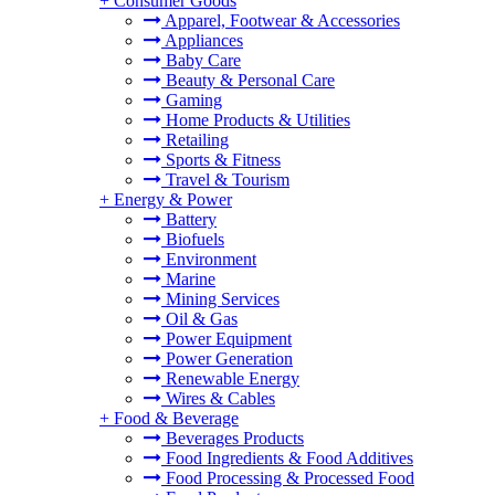
+
Consumer Goods
Apparel, Footwear & Accessories
Appliances
Baby Care
Beauty & Personal Care
Gaming
Home Products & Utilities
Retailing
Sports & Fitness
Travel & Tourism
+
Energy & Power
Battery
Biofuels
Environment
Marine
Mining Services
Oil & Gas
Power Equipment
Power Generation
Renewable Energy
Wires & Cables
+
Food & Beverage
Beverages Products
Food Ingredients & Food Additives
Food Processing & Processed Food