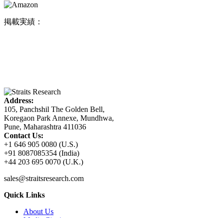
掲載実績：
Address:
105, Panchshil The Golden Bell,
Koregaon Park Annexe, Mundhwa,
Pune, Maharashtra 411036
Contact Us:
+1 646 905 0080 (U.S.)
+91 8087085354 (India)
+44 203 695 0070 (U.K.)
sales@straitsresearch.com
Quick Links
About Us