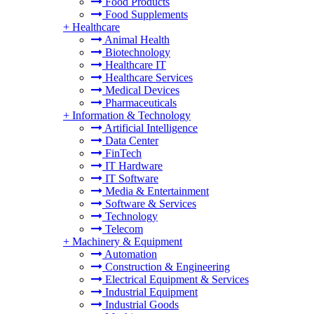
Food Products
Food Supplements
+
Healthcare
Animal Health
Biotechnology
Healthcare IT
Healthcare Services
Medical Devices
Pharmaceuticals
+
Information & Technology
Artificial Intelligence
Data Center
FinTech
IT Hardware
IT Software
Media & Entertainment
Software & Services
Technology
Telecom
+
Machinery & Equipment
Automation
Construction & Engineering
Electrical Equipment & Services
Industrial Equipment
Industrial Goods