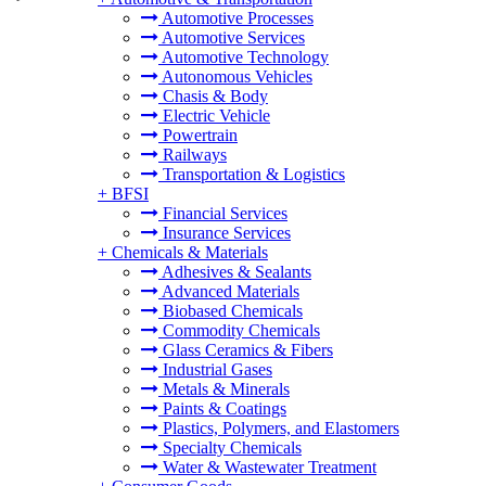
Automotive Processes
Automotive Services
Automotive Technology
Autonomous Vehicles
Chasis & Body
Electric Vehicle
Powertrain
Railways
Transportation & Logistics
+
BFSI
Financial Services
Insurance Services
+
Chemicals & Materials
Adhesives & Sealants
Advanced Materials
Biobased Chemicals
Commodity Chemicals
Glass Ceramics & Fibers
Industrial Gases
Metals & Minerals
Paints & Coatings
Plastics, Polymers, and Elastomers
Specialty Chemicals
Water & Wastewater Treatment