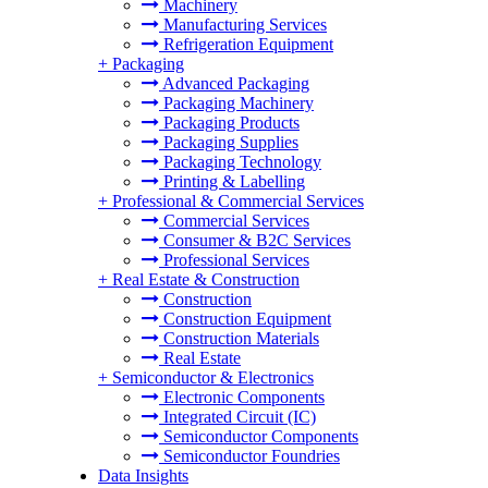
Machinery
Manufacturing Services
Refrigeration Equipment
+
Packaging
Advanced Packaging
Packaging Machinery
Packaging Products
Packaging Supplies
Packaging Technology
Printing & Labelling
+
Professional & Commercial Services
Commercial Services
Consumer & B2C Services
Professional Services
+
Real Estate & Construction
Construction
Construction Equipment
Construction Materials
Real Estate
+
Semiconductor & Electronics
Electronic Components
Integrated Circuit (IC)
Semiconductor Components
Semiconductor Foundries
Data Insights