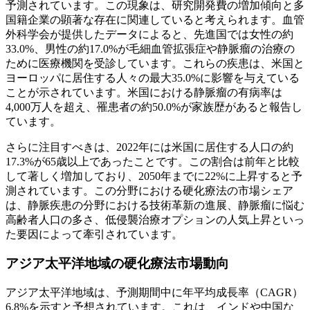
予測されています。この現象は、研究開発費の増加傾向と多
国籍企業の顕著な存在に関連していると考えられます。血管
外科学会が提供したデータによると、先進国では女性の約
33.0%、男性の約17.0%が毛細血管拡張症や静脈瘤の治療の
ために医療機関を受診しています。これらの疾患は、米国と
ヨーロッパに居住する人々の最大35.0%に影響を与えている
ことが示されています。米国における静脈瘤の有病率は
4,000万人を超え、罹患者の約50.0%が家族歴があると報告し
ています。
さらに注目すべきは、2022年には米国に居住する人口の約
17.3%が65歳以上であったことです。この割合は前年と比較
して著しく増加しており、2050年までに22%に上昇すると予
測されています。この分野における硬化療法の市場シェア
は、静脈疾患の分野における技術革新の進展、静脈瘤に悩む
高齢者人口の多さ、低侵襲治療オプションの人気上昇といっ
た要因によって牽引されています。
アジア太平洋地域の硬化療法市場動向
アジア太平洋地域は、予測期間中に年平均成長率（CAGR）
6.8%を示すと予想されています。これは、インドや中国な