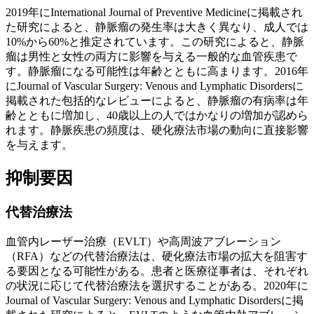
2019年にInternational Journal of Preventive Medicineに掲載され
た研究によると、静脈瘤の発生率は大きく異なり、成人では
10%から60%と推定されています。この研究によると、静脈
瘤は男性と女性の両方に影響を与える一般的な血管疾患で
す。静脈瘤になる可能性は年齢とともに高まります。2016年
にJournal of Vascular Surgery: Venous and Lymphatic Disordersに
掲載された包括的なレビューによると、静脈瘤の有病率は年
齢とともに増加し、40歳以上の人ではかなりの増加が認めら
れます。静脈疾患の頻度は、硬化療法市場の動向に直接影響
を与えます。
抑制要因
代替治療法
血管内レーザー治療（EVLT）や高周波アブレーション
（RFA）などの代替治療法は、硬化療法市場の拡大を阻害す
る要因となる可能性がある。患者と医療従事者は、それぞれ
の状況に応じて代替治療法を選択することがある。2020年に
Journal of Vascular Surgery: Venous and Lymphatic Disordersに掲