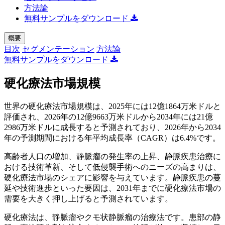
方法論
無料サンプルをダウンロード
概要
目次
セグメンテーション
方法論
無料サンプルをダウンロード
硬化療法市場規模
世界の硬化療法市場規模は、2025年には12億1864万米ドルと
評価され、2026年の12億9663万米ドルから2034年には21億
2986万米ドルに成長すると予測されており、2026年から2034
年の予測期間における年平均成長率（CAGR）は6.4%です。
高齢者人口の増加、静脈瘤の発生率の上昇、静脈疾患治療に
おける技術革新、そして低侵襲手術へのニーズの高まりは、
硬化療法市場のシェアに影響を与えています。静脈疾患の蔓
延や技術進歩といった要因は、2031年までに硬化療法市場の
需要を大きく押し上げると予測されています。
硬化療法は、静脈瘤やクモ状静脈瘤の治療法です。患部の静