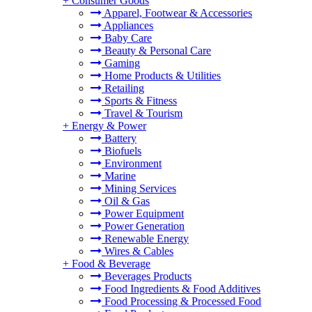
+
Consumer Goods
Apparel, Footwear & Accessories
Appliances
Baby Care
Beauty & Personal Care
Gaming
Home Products & Utilities
Retailing
Sports & Fitness
Travel & Tourism
+
Energy & Power
Battery
Biofuels
Environment
Marine
Mining Services
Oil & Gas
Power Equipment
Power Generation
Renewable Energy
Wires & Cables
+
Food & Beverage
Beverages Products
Food Ingredients & Food Additives
Food Processing & Processed Food