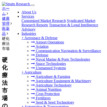
ホー
About Us
ム
Services
健康
Customized Market Research
Syndicated Market
管理
Research Reports
Transaction & Legal Intelligence
医薬
Advisory
品
Industries
+
Aerospace & Defense
硬化
Airport Operations
療法
Aviation
市場
Communication Navigation & Surveillance
Defense
硬
Naval Marine & Ports Technologies
Space Technologies
化
Unmanned Systems
+
Agriculture
療
Agriculture & Farming
Agriculture Equipment & Machinery
法
Agriculture Technology
市
Animal Nutrition
Crop Protection
場
Fertilizers
Seed & Seed Technology
の
+
Automotive & Transportation