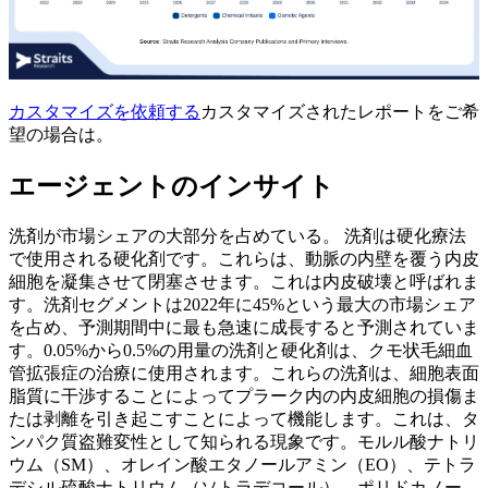
カスタマイズを依頼する
カスタマイズされたレポートをご希
望の場合は。
エージェントのインサイト
洗剤が市場シェアの大部分を占めている。
洗剤は硬化療法
で使用される硬化剤です。これらは、動脈の内壁を覆う内皮
細胞を凝集させて閉塞させます。これは内皮破壊と呼ばれま
す。洗剤セグメントは2022年に45%という最大の市場シェア
を占め、予測期間中に最も急速に成長すると予測されていま
す。0.05%から0.5%の用量の洗剤と硬化剤は、クモ状毛細血
管拡張症の治療に使用されます。これらの洗剤は、細胞表面
脂質に干渉することによってプラーク内の内皮細胞の損傷ま
たは剥離を引き起こすことによって機能します。これは、タ
ンパク質盗難変性として知られる現象です。モルル酸ナトリ
ウム（SM）、オレイン酸エタノールアミン（EO）、テトラ
デシル硫酸ナトリウム（ソトラデコール）、ポリドカノー