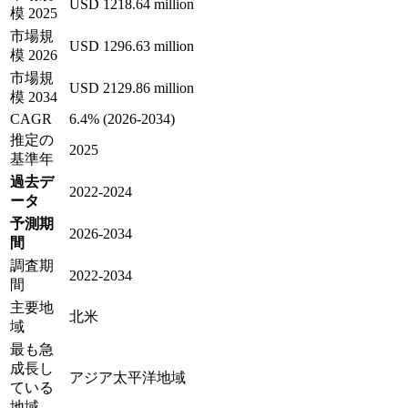
USD 1218.64 million
模 2025
市場規
USD 1296.63 million
模 2026
市場規
USD 2129.86 million
模 2034
CAGR
6.4% (2026-2034)
推定の
2025
基準年
過去デ
2022-2024
ータ
予測期
2026-2034
間
調査期
2022-2034
間
主要地
北米
域
最も急
成長し
アジア太平洋地域
ている
地域