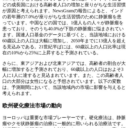
どの成長国における高齢者人口の増加と座りがちな生活習慣
が原因と考えられます。NewsGramの報告によると、インド
の若年層の7.0%が座りがちな生活習慣のために静脈瘤を患
っています。中国などの国では、1億人もの人々が静脈瘤を
患っており、そのうち40.0%が下肢の静脈瘤に悩まされてい
ます。国連人口基金のデータに基づくと、当該地域における
60歳以上の人口は大幅に増加し、2050年までに13億人を超え
る見込みである。21世紀半ばには、60歳以上の人口比率は現
在の10%から25%に上昇すると予測されている。
さらに、東アジアおよび北東アジアでは、高齢者の割合が大
幅に増加すると予測されており、60歳以上の人口はおよそ3
人に1人に達すると見込まれています。また、この高齢者人
口の大部分は女性になると予想されています。以下の変数
は、予測期間において、当該地域内の市場に影響を与えると
考えられます。
欧州硬化療法市場の動向
ヨーロッパは重要な市場プレーヤーです。硬化療法は、静脈
瘤やクモ状静脈瘤の治療に一般的に用いられる治療法です。