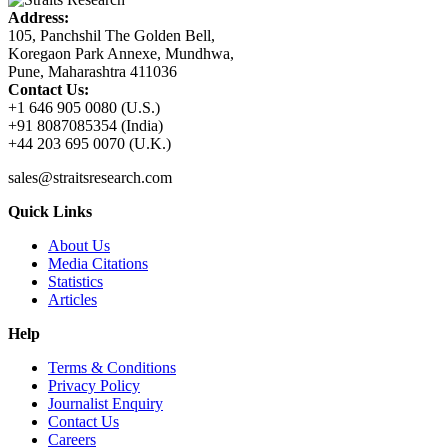
Address:
105, Panchshil The Golden Bell,
Koregaon Park Annexe, Mundhwa,
Pune, Maharashtra 411036
Contact Us:
+1 646 905 0080 (U.S.)
+91 8087085354 (India)
+44 203 695 0070 (U.K.)
sales@straitsresearch.com
Quick Links
About Us
Media Citations
Statistics
Articles
Help
Terms & Conditions
Privacy Policy
Journalist Enquiry
Contact Us
Careers