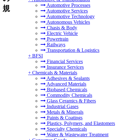
Automotive Processes
規
Automotive Services
Automotive Technology
Autonomous Vehicles
Chasis & Body
Electric Vehicle
Powertrain
Railways
Transportation & Logistics
+
BFSI
Financial Services
Insurance Services
+
Chemicals & Materials
Adhesives & Sealants
Advanced Materials
Biobased Chemicals
Commodity Chemicals
Glass Ceramics & Fibers
Industrial Gases
Metals & Minerals
Paints & Coatings
Plastics, Polymers, and Elastomers
Specialty Chemicals
Water & Wastewater Treatment