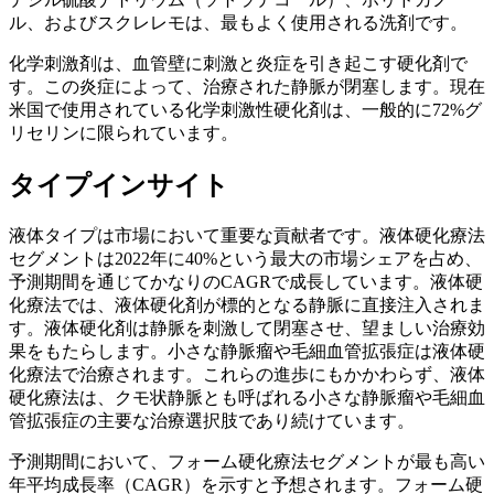
ル、およびスクレレモは、最もよく使用される洗剤です。
化学刺激剤は、血管壁に刺激と炎症を引き起こす硬化剤で
す。この炎症によって、治療された静脈が閉塞します。現在
米国で使用されている化学刺激性硬化剤は、一般的に72%グ
リセリンに限られています。
タイプインサイト
液体タイプは市場において重要な貢献者です。液体硬化療法
セグメントは2022年に40%という最大の市場シェアを占め、
予測期間を通じてかなりのCAGRで成長しています。液体硬
化療法では、液体硬化剤が標的となる静脈に直接注入されま
す。液体硬化剤は静脈を刺激して閉塞させ、望ましい治療効
果をもたらします。小さな静脈瘤や毛細血管拡張症は液体硬
化療法で治療されます。これらの進歩にもかかわらず、液体
硬化療法は、クモ状静脈とも呼ばれる小さな静脈瘤や毛細血
管拡張症の主要な治療選択肢であり続けています。
予測期間において、フォーム硬化療法セグメントが最も高い
年平均成長率（CAGR）を示すと予想されます。フォーム硬