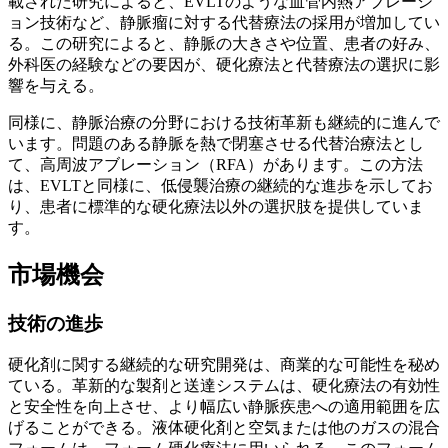
載された研究によると、EVLTのような血管内熱アブレーシ
ョン技術など、静脈瘤に対する代替療法の採用が増加してい
る。この研究によると、静脈の大きさや位置、患者の好み、
外科医の経験などの要因が、硬化療法と代替療法の選択に影
響を与える。
同様に、静脈治療の分野における技術革新も継続的に進んで
います。問題のある静脈を熱で閉塞させる代替治療法とし
て、高周波アブレーション（RFA）があります。この方法
は、EVLTと同様に、低侵襲治療の継続的な進歩を示してお
り、患者に標準的な硬化療法以外の選択肢を提供していま
す。
市場機会
技術の進歩
硬化剤に関する継続的な研究開発は、商業的な可能性を秘め
ている。革新的な製剤と送達システムは、硬化療法の有効性
と安全性を向上させ、より幅広い静脈疾患への適用範囲を広
げることができる。液体硬化剤と空気または他のガスの混合