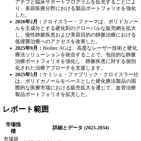
アチブと臨床サポートプログラムを拡充することによ
り、美容医療分野における製品ポートフォリオを強化
した。
2026年2月：
クロイスラー・ファーマは、ポリドカノー
ルを主成分とする硬化剤のグローバルな販売網を拡大
し、慢性静脈疾患および美容目的の静脈治療における
低侵襲治療へのアクセスを改善した。
2025年9月：
Biolitec AGは、高度なレーザー技術と硬化
療法ソリューションを統合することで、包括的な静脈
治療ポートフォリオを強化し、静脈疾患に対する個別
化された治療アプローチを支援します。
2025年5月：
ケミシェ・ファブリック・クロイスラー社
は、ポリドカノールをベースとした硬化療法製品の国
際的な医療市場における販売拡大を通じて、血管治療
製品ポートフォリオを拡充した。
レポート範囲
市場指
詳細とデータ (2025-2034)
標
市場規