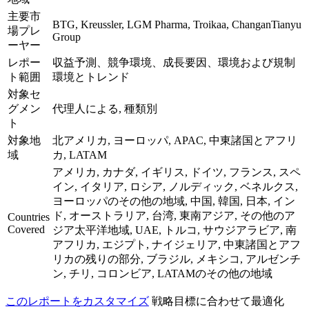
主要市
BTG, Kreussler, LGM Pharma, Troikaa, ChanganTianyu
場プレ
Group
ーヤー
レポー
収益予測、競争環境、成長要因、環境および規制
ト範囲
環境とトレンド
対象セ
グメン
代理人による, 種類別
ト
対象地
北アメリカ, ヨーロッパ, APAC, 中東諸国とアフリ
域
カ, LATAM
アメリカ, カナダ, イギリス, ドイツ, フランス, スペ
イン, イタリア, ロシア, ノルディック, ベネルクス,
ヨーロッパのその他の地域, 中国, 韓国, 日本, イン
ド, オーストラリア, 台湾, 東南アジア, その他のア
Countries
Covered
ジア太平洋地域, UAE, トルコ, サウジアラビア, 南
アフリカ, エジプト, ナイジェリア, 中東諸国とアフ
リカの残りの部分, ブラジル, メキシコ, アルゼンチ
ン, チリ, コロンビア, LATAMのその他の地域
このレポートをカスタマイズ
戦略目標に合わせて最適化