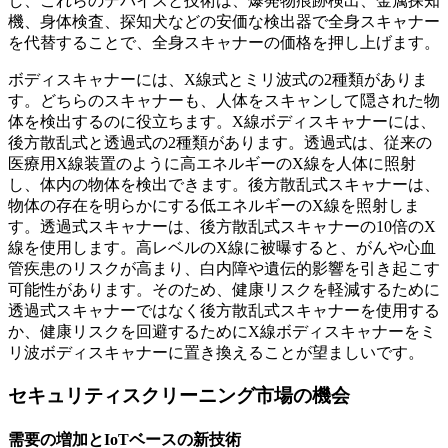
し、これらのデバイスと技術は、爆発物痕跡検出、金属探知
機、身体検査、探知犬などの安価な検出器で全身スキャナー
を代替することで、全身スキャナーの価格を押し上げます。
ボディスキャナーには、X線式とミリ波式の2種類がありま
す。どちらのスキャナーも、人体をスキャンして隠された物
体を検出するのに役立ちます。X線ボディスキャナーには、
後方散乱式と透過式の2種類があります。透過式は、従来の
医療用X線装置のように高エネルギーのX線を人体に照射
し、体内の物体を検出できます。後方散乱式スキャナーは、
物体の存在を明らかにする低エネルギーのX線を照射しま
す。透過式スキャナーは、後方散乱式スキャナーの10倍のX
線を使用します。高レベルのX線に被曝すると、がんや心血
管疾患のリスクが高まり、白内障や遺伝的影響を引き起こす
可能性があります。そのため、健康リスクを軽減するために
透過式スキャナーではなく後方散乱式スキャナーを使用する
か、健康リスクを回避するためにX線ボディスキャナーをミ
リ波ボディスキャナーに置き換えることが望ましいです。
セキュリティスクリーニング市場の機会
需要の増加とIoTベースの新技術