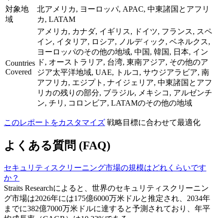
対象地
北アメリカ, ヨーロッパ, APAC, 中東諸国とアフリ
域
カ, LATAM
アメリカ, カナダ, イギリス, ドイツ, フランス, スペ
イン, イタリア, ロシア, ノルディック, ベネルクス,
ヨーロッパのその他の地域, 中国, 韓国, 日本, イン
ド, オーストラリア, 台湾, 東南アジア, その他のア
Countries
Covered
ジア太平洋地域, UAE, トルコ, サウジアラビア, 南
アフリカ, エジプト, ナイジェリア, 中東諸国とアフ
リカの残りの部分, ブラジル, メキシコ, アルゼンチ
ン, チリ, コロンビア, LATAMのその他の地域
このレポートをカスタマイズ
戦略目標に合わせて最適化
よくある質問 (FAQ)
セキュリティスクリーニング市場の規模はどれくらいです
か？
Straits Researchによると、世界のセキュリティスクリーニン
グ市場は2026年には175億6000万米ドルと推定され、2034年
までに382億7000万米ドルに達すると予測されており、年平