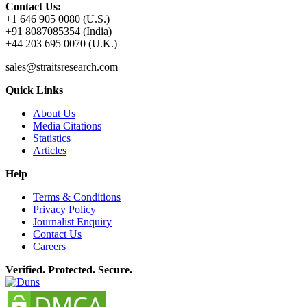
Contact Us:
+1 646 905 0080 (U.S.)
+91 8087085354 (India)
+44 203 695 0070 (U.K.)
sales@straitsresearch.com
Quick Links
About Us
Media Citations
Statistics
Articles
Help
Terms & Conditions
Privacy Policy
Journalist Enquiry
Contact Us
Careers
Verified. Protected. Secure.