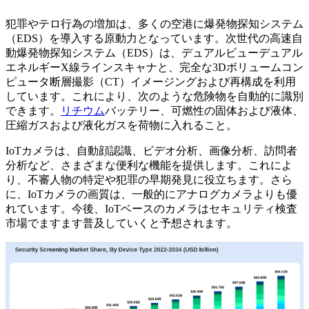
犯罪やテロ行為の増加は、多くの空港に爆発物探知システム
（EDS）を導入する原動力となっています。次世代の高速自
動爆発物探知システム（EDS）は、デュアルビューデュアル
エネルギーX線ラインスキャナと、完全な3Dボリュームコン
ピュータ断層撮影（CT）イメージングおよび再構成を利用
しています。これにより、次のような危険物を自動的に識別
できます。
リチウム
バッテリー、可燃性の固体および液体、
圧縮ガスおよび液化ガスを荷物に入れること。
IoTカメラは、自動顔認識、ビデオ分析、画像分析、訪問者
分析など、さまざまな便利な機能を提供します。これによ
り、不審人物の特定や犯罪の早期発見に役立ちます。さら
に、IoTカメラの画質は、一般的にアナログカメラよりも優
れています。今後、IoTベースのカメラはセキュリティ検査
市場でますます普及していくと予想されます。