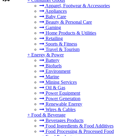
+
Consumer Goods
Apparel, Footwear & Accessories
Appliances
Baby Care
Beauty & Personal Care
Gaming
Home Products & Utilities
Retailing
Sports & Fitness
Travel & Tourism
+
Energy & Power
Battery
Biofuels
Environment
Marine
Mining Services
Oil & Gas
Power Equipment
Power Generation
Renewable Energy
Wires & Cables
+
Food & Beverage
Beverages Products
Food Ingredients & Food Additives
Food Processing & Processed Food