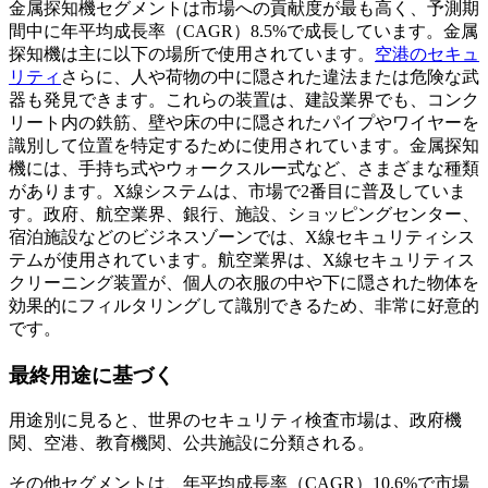
金属探知機セグメントは市場への貢献度が最も高く、予測期
間中に年平均成長率（CAGR）8.5%で成長しています。金属
探知機は主に以下の場所で使用されています。
空港のセキュ
リティ
さらに、人や荷物の中に隠された違法または危険な武
器も発見できます。これらの装置は、建設業界でも、コンク
リート内の鉄筋、壁や床の中に隠されたパイプやワイヤーを
識別して位置を特定するために使用されています。金属探知
機には、手持ち式やウォークスルー式など、さまざまな種類
があります。X線システムは、市場で2番目に普及していま
す。政府、航空業界、銀行、施設、ショッピングセンター、
宿泊施設などのビジネスゾーンでは、X線セキュリティシス
テムが使用されています。航空業界は、X線セキュリティス
クリーニング装置が、個人の衣服の中や下に隠された物体を
効果的にフィルタリングして識別できるため、非常に好意的
です。
最終用途に基づく
用途別に見ると、世界のセキュリティ検査市場は、政府機
関、空港、教育機関、公共施設に分類される。
その他セグメントは、年平均成長率（CAGR）10.6%で市場