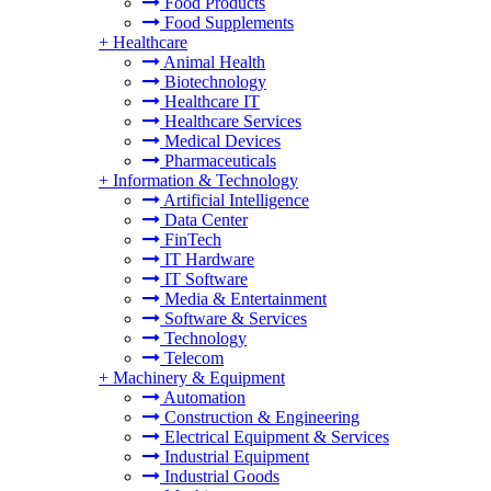
Food Products
Food Supplements
+
Healthcare
Animal Health
Biotechnology
Healthcare IT
Healthcare Services
Medical Devices
Pharmaceuticals
+
Information & Technology
Artificial Intelligence
Data Center
FinTech
IT Hardware
IT Software
Media & Entertainment
Software & Services
Technology
Telecom
+
Machinery & Equipment
Automation
Construction & Engineering
Electrical Equipment & Services
Industrial Equipment
Industrial Goods