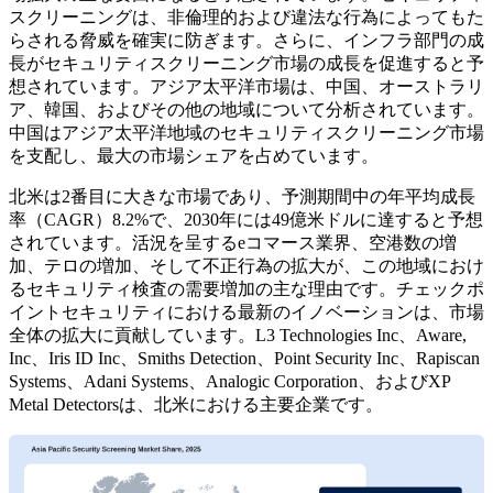
スクリーニングは、非倫理的および違法な行為によってもた
らされる脅威を確実に防ぎます。さらに、インフラ部門の成
長がセキュリティスクリーニング市場の成長を促進すると予
想されています。アジア太平洋市場は、中国、オーストラリ
ア、韓国、およびその他の地域について分析されています。
中国はアジア太平洋地域のセキュリティスクリーニング市場
を支配し、最大の市場シェアを占めています。
北米は2番目に大きな市場であり、予測期間中の年平均成長
率（CAGR）8.2%で、2030年には49億米ドルに達すると予想
されています。活況を呈するeコマース業界、空港数の増
加、テロの増加、そして不正行為の拡大が、この地域におけ
るセキュリティ検査の需要増加の主な理由です。チェックポ
イントセキュリティにおける最新のイノベーションは、市場
全体の拡大に貢献しています。L3 Technologies Inc、Aware,
Inc、Iris ID Inc、Smiths Detection、Point Security Inc、Rapiscan
Systems、Adani Systems、Analogic Corporation、およびXP
Metal Detectorsは、北米における主要企業です。