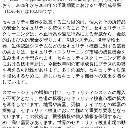
おり、2026年から2034年の予測期間における年平均成長率
（CAGR）は10.23%です。
セキュリティ機器を設置する主な目的は、個人とその所持品
の安全とセキュリティを確保することです。セキュリティス
クリーニングは、不正行為や違法行為による脅威から、金銭
的および人的安全を守ります。X線システム、携帯型検出
器、生体認証システムなどのセキュリティ機器に対する需要
の高まりは、セキュリティスクリーニング市場の成長機会を
生み出すと予想されます。セキュリティスクリーニング市場
における技術革新は、今後数年間の市場成長にプラスの影響
を与える可能性があります。多くの国が、セキュリティ対策
を強化するために、新しいセキュリティ機器への支出を増や
しています。
スマートシティの増加に伴い、セキュリティシステムの導入
が不可欠となり、空港の拡張はセキュリティ検査市場の拡大
を牽引しています。地雷や銃器、刃物、ナイフなどの武器の
探知は、セキュリティ検査において極めて重要な要素となっ
ています。この技術は、機密情報や個人情報を保護するた
め、高い需要があります。世界のセキュリティ検査市場の動