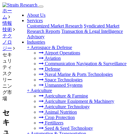
ホー
About Us
ム
Services
情報
Customized Market Research
Syndicated Market
技術
Research Reports
Transaction & Legal Intelligence
テク
Advisory
ノロ
Industries
+
Aerospace & Defense
ジー
Airport Operations
セキ
Aviation
ュリ
Communication Navigation & Surveillance
ティ
Defense
スク
Naval Marine & Ports Technologies
リー
Space Technologies
Unmanned Systems
ニン
+
Agriculture
グ市
Agriculture & Farming
場
Agriculture Equipment & Machinery
Agriculture Technology
セ
Animal Nutrition
Crop Protection
キ
Fertilizers
Seed & Seed Technology
ュ
+
Automotive & Transportation