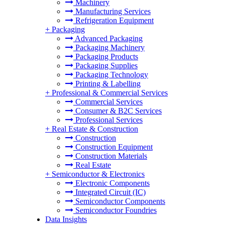
Machinery
Manufacturing Services
Refrigeration Equipment
+
Packaging
Advanced Packaging
Packaging Machinery
Packaging Products
Packaging Supplies
Packaging Technology
Printing & Labelling
+
Professional & Commercial Services
Commercial Services
Consumer & B2C Services
Professional Services
+
Real Estate & Construction
Construction
Construction Equipment
Construction Materials
Real Estate
+
Semiconductor & Electronics
Electronic Components
Integrated Circuit (IC)
Semiconductor Components
Semiconductor Foundries
Data Insights