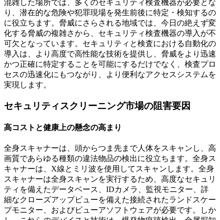
混雑した場所では、多くのセキュリティ検査機器が必要とな
り、潜在的な危険や犯罪現場を発生前後に特定・検知するの
に役立ちます。脅威にさらされる地域では、今日の絶えず変
化する脅威の複雑さから、セキュリティ検査機器の導入が不
可欠となっています。セキュリティと検査における自動化の
導入は、より高度で高性能な技術を提供し、脅威をより迅速
かつ正確に特定することを可能にするだけでなく、検査プロ
セスの迅速化にもつながり、より便利なアクセスシステムを
実現します。
セキュリティスクリーニング市場の阻害要因
高コストと健康上の懸念の高まり
全身スキャナーは、頭からつま先まで人体をスキャンし、高
画質であらゆる種類の違法物品の検出に役立ちます。全身ス
キャナーは、X線とミリ波を使用してスキャンします。全身
スキャナーは全身スキャンを実行するため、高度なセキュリ
ティを備えたデータベース、IDカメラ、監視モニター、詳
細なクローズアップビューを備えた接続されたランドスケー
プモニター、およびビューアソフトウェアが必要です。しか