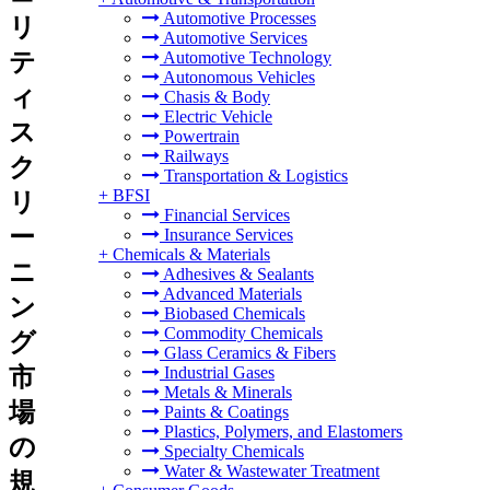
Automotive Processes
リ
Automotive Services
テ
Automotive Technology
Autonomous Vehicles
ィ
Chasis & Body
Electric Vehicle
ス
Powertrain
Railways
ク
Transportation & Logistics
+
BFSI
リ
Financial Services
ー
Insurance Services
+
Chemicals & Materials
ニ
Adhesives & Sealants
Advanced Materials
ン
Biobased Chemicals
Commodity Chemicals
グ
Glass Ceramics & Fibers
市
Industrial Gases
Metals & Minerals
場
Paints & Coatings
Plastics, Polymers, and Elastomers
の
Specialty Chemicals
Water & Wastewater Treatment
規