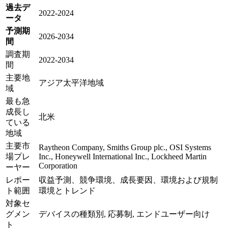
過去デ
2022-2024
ータ
予測期
2026-2034
間
調査期
2022-2034
間
主要地
アジア太平洋地域
域
最も急
成長し
北米
ている
地域
主要市
Raytheon Company, Smiths Group plc., OSI Systems
場プレ
Inc., Honeywell International Inc., Lockheed Martin
Corporation
ーヤー
レポー
収益予測、競争環境、成長要因、環境および規制
ト範囲
環境とトレンド
対象セ
グメン
デバイスの種類別, 応募制, エンドユーザー向け
ト