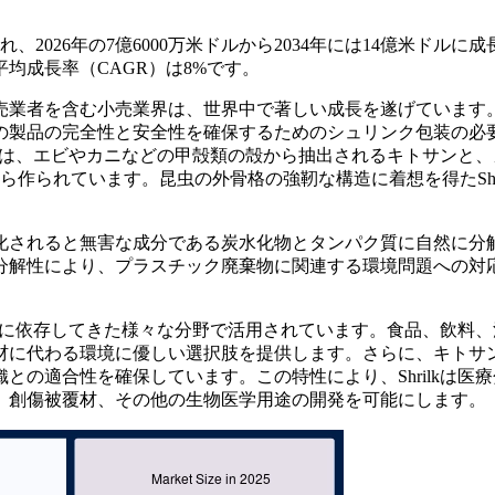
2026年の7億6000万米ドルから2034年には14億米ドルに成
平均成長率（CAGR）は8%です。
売業者を含む小売業界は、世界中で著しい成長を遂げています
の製品の完全性と安全性を確保するためのシュリンク包装の必
lkは、エビやカニなどの甲殻類の殻から抽出されるキトサンと
作られています。昆虫の外骨格の強靭な構造に着想を得たShri
化されると無害な成分である炭水化物とタンパク質に自然に分
分解性により、プラスチック廃棄物に関連する環境問題への対
ックに依存してきた様々な分野で活用されています。食品、飲料
材に代わる環境に優しい選択肢を提供します。さらに、キトサ
の適合性を確保しています。この特性により、Shrilkは医
、創傷被覆材、その他の生物医学用途の開発を可能にします。