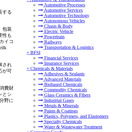
Automotive Processes
Automotive Services
長する
Automotive Technology
Autonomous Vehicles
Chasis & Body
。包装
Electric Vehicle
要性も
Powertrain
、カイコ
Railways
Transportation & Logistics
lk
+
BFSI
Financial Services
Insurance Services
解され
+
Chemicals & Materials
応が可
Adhesives & Sealants
Advanced Materials
Biobased Chemicals
、消費財
Commodity Chemicals
ンとシ
Glass Ceramics & Fibers
療分野に
Industrial Gases
Metals & Minerals
Paints & Coatings
Plastics, Polymers, and Elastomers
Specialty Chemicals
Water & Wastewater Treatment