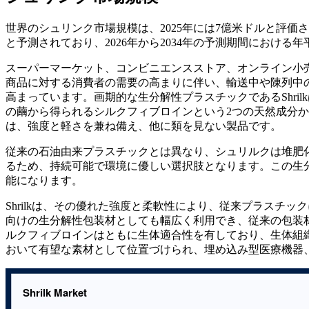
世界のシュリンク市場規模は、2025年には7億米ドルと評価され、
と予測されており、2026年から2034年の予測期間における年
スーパーマーケット、コンビニエンスストア、オンライン小
商品に対する消費者の需要の高まりに伴い、輸送中や陳列中
高まっています。画期的な生分解性プラスチックであるShri
の繭から得られるシルクフィブロインという2つの天然成分から
は、強度と軽さを兼ね備え、他に類を見ない製品です。
従来の石油由来プラスチックとは異なり、シュリルクは堆肥
るため、持続可能で環境に優しい選択肢となります。この生
能になります。
Shrilkは、その優れた強度と柔軟性により、従来プラスチ
向けの生分解性包装材としても幅広く利用でき、従来の包装
ルクフィブロインはともに生体適合性を有しており、生体組織と
おいて有望な素材として位置づけられ、埋め込み型医療機器