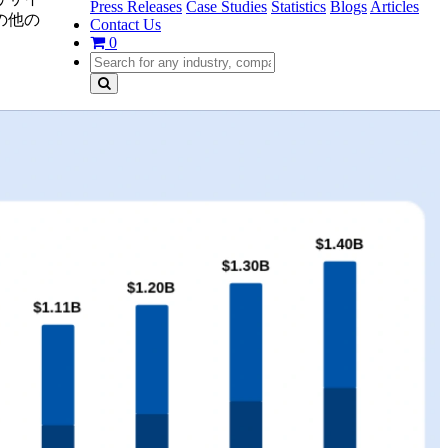
Press Releases
Case Studies
Statistics
Blogs
Articles
の他の
Contact Us
0