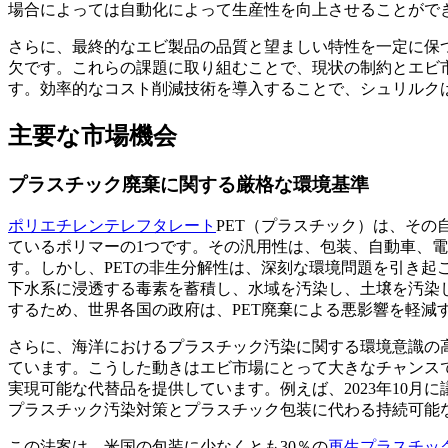
場合によっては自動化によって生産性を向上させることがで
さらに、最終的なエビ製品の品質と望ましい特性を一定に保
欠です。これらの課題に取り組むことで、現状の制約とエビ
す。効率的なコスト削減技術を導入することで、シュリルク
主要な市場機会
プラスチック廃棄に関する厳格な環境基準
ポリエチレンテレフタレート
PET（プラスチック）は、そ
ているポリマーの1つです。その汎用性は、包装、自動車、
す。しかし、PETの非生分解性は、深刻な環境問題を引き起
下水系に浸透する毒素を蓄積し、水域を汚染し、土壌を汚染
するため、世界各国の政府は、PET廃棄による悪影響を軽減
さらに、海洋におけるプラスチック汚染に関する環境意識の
ています。こうした動きはエビ市場にとって大きなチャンス
実現可能な代替品を提供しています。例えば、2023年10月に
プラスチック汚染対策とプラスチック包装に代わる持続可能
この法案は、米国の包装に少なくとも30％の
再生プラスチッ