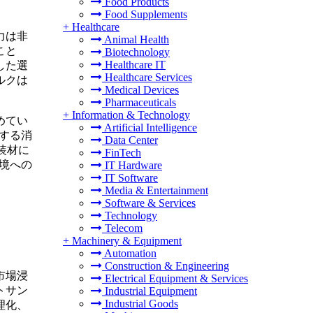
Food Products
Food Supplements
+
Healthcare
力は非
Animal Health
こと
Biotechnology
Healthcare IT
した選
Healthcare Services
ルクは
Medical Devices
Pharmaceuticals
+
Information & Technology
めてい
Artificial Intelligence
対する消
Data Center
装材に
FinTech
環境への
IT Hardware
IT Software
Media & Entertainment
Software & Services
Technology
Telecom
+
Machinery & Equipment
Automation
Construction & Engineering
市場浸
Electrical Equipment & Services
トサン
Industrial Equipment
Industrial Goods
理化、