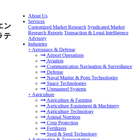
About Us
Services
エン
Customized Market Research
Syndicated Market
Research Reports
Transaction & Legal Intelligence
ラテ
Advisory
Industries
+
Aerospace & Defense
Airport Operations
Aviation
Communication Navigation & Surveillance
Defense
Naval Marine & Ports Technologies
Space Technologies
Unmanned Systems
+
Agriculture
Agriculture & Farming
Agriculture Equipment & Machinery
Agriculture Technology
Animal Nutrition
Crop Protection
Fertilizers
Seed & Seed Technology
+
Automotive & Transportation