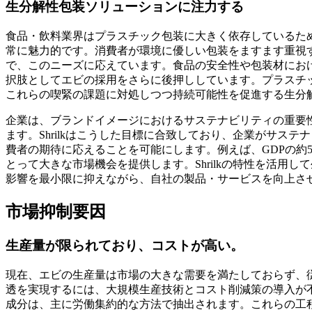
生分解性包装ソリューションに注力する
食品・飲料業界はプラスチック包装に大きく依存しているた
常に魅力的です。消費者が環境に優しい包装をますます重視
で、このニーズに応えています。食品の安全性や包装材にお
択肢としてエビの採用をさらに後押ししています。プラスチ
これらの喫緊の課題に対処しつつ持続可能性を促進する生分
企業は、ブランドイメージにおけるサステナビリティの重要
ます。Shrilkはこうした目標に合致しており、企業がサス
費者の期待に応えることを可能にします。例えば、GDPの約5
とって大きな市場機会を提供します。Shrilkの特性を活用
影響を最小限に抑えながら、自社の製品・サービスを向上さ
市場抑制要因
生産量が限られており、コストが高い。
現在、エビの生産量は市場の大きな需要を満たしておらず、
透を実現するには、大規模生産技術とコスト削減策の導入が
成分は、主に労働集約的な方法で抽出されます。これらの工