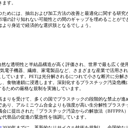
きます。
つためには、抽出および加工方法の改善と最適化に関する研究
市場の計り知れない可能性との間のギャップを埋めることがで
はより身近で経済的な選択肢となるでしょう。
の自然な透明性と半結晶構造が高く評価され、世界で最も広く使
電気電子機器、繊維、家電製品など、さまざまな産業で活用さ
こしています。PETは光分解されるにつれて小さな断片に分解
し、食物連鎖に浸透します。深刻化するプラスチック汚染危機
するための厳格な規制を実施しています。
高まりを受けて、多くの国でプラスチックの段階的な禁止が進
であり、アルミニウム合金よりも強度が高い生分解性プラスチ
議会に提出された「プラスチック汚染からの解放法（BFFPPA
な代替品の促進の緊急性を強調しています。
ク
2030年までに、革新的なリサイクル技術を規制し、全国的な