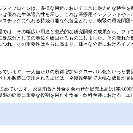
ルフィブロインは、多様な用途において非常に魅力的な特性を
ンは優れた生体適合性を示し、これは医療用インプラントやデ
ラスチックに代わる持続可能な代替品となり、喫緊の環境問題
場では、その幅広い用途と継続的な研究開発の成果から、フィ
主要成分としての地位を確固たるものにしました。その優れた
につれ、その重要性はさらに高まり、様々な分野におけるイノ
っています。一人当たりの所得増加やグローバル化といった要因
ボトル製造に使用されるエビは、今後数年間で大幅な成長が見
めています。家庭消費と外食を合わせた総売上高は1兆4,000
期限の延長に重要な役割を果たす食品・飲料包装における、エ