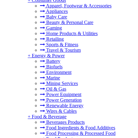
+
Consumer Goods
Apparel, Footwear & Accessories
Appliances
Baby Care
Beauty & Personal Care
Gaming
Home Products & Utilities
Retailing
Sports & Fitness
Travel & Tourism
+
Energy & Power
Battery
Biofuels
Environment
Marine
Mining Services
Oil & Gas
Power Equipment
Power Generation
Renewable Energy
Wires & Cables
+
Food & Beverage
Beverages Products
Food Ingredients & Food Additives
Food Processing & Processed Food