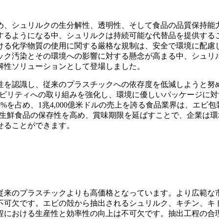
め、シュリルクの生分解性、透明性、そして食品の品質保持能
するようになる中、シュリルクは持続可能な代替品を提供する
ける化学物質の使用に関する厳格な規制は、安全で環境に配慮
ック汚染とその環境への影響に対する懸念が高まる中、シュリ
解性ソリューションとして登場しました。
性を認識し、従来のプラスチックへの依存度を低減しようと努
テナビリティへの取り組みを強化し、環境に優しいパッケージに
%を占め、1兆4,000億米ドルの売上を誇る食品業界は、エビ包
して生鮮食品の保存性を高め、賞味期限を延ばすことで、企業は
せることができます。
従来のプラスチックよりも高価格となっています。より広範な
不可欠です。エビの殻から抽出されるシュリルク、キチン、キ
程における生産性と効率性の向上は不可欠です。抽出工程の合