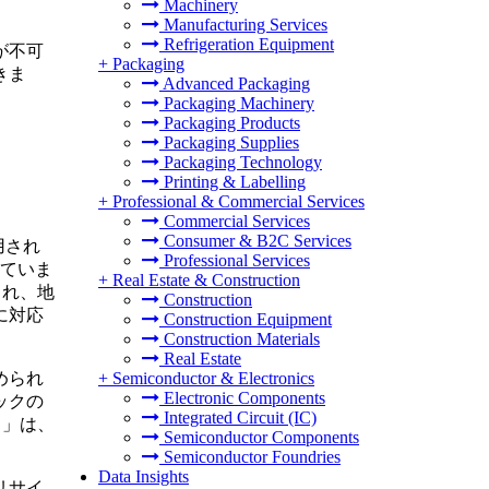
Machinery
Manufacturing Services
Refrigeration Equipment
が不可
+
Packaging
きま
Advanced Packaging
Packaging Machinery
Packaging Products
Packaging Supplies
Packaging Technology
Printing & Labelling
+
Professional & Commercial Services
Commercial Services
Consumer & B2C Services
用され
Professional Services
れていま
+
Real Estate & Construction
され、地
Construction
に対応
Construction Equipment
Construction Materials
Real Estate
+
Semiconductor & Electronics
められ
Electronic Components
ックの
Integrated Circuit (IC)
）」は、
Semiconductor Components
Semiconductor Foundries
Data Insights
リサイ