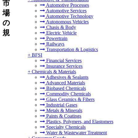
市
Automotive Processes
Automotive Services
場
Automotive Technology
の
Autonomous Vehicles
Chasis & Body
規
Electric Vehicle
Powertrain
Railways
Transportation & Logistics
+
BFSI
Financial Services
Insurance Services
+
Chemicals & Materials
Adhesives & Sealants
Advanced Materials
Biobased Chemicals
Commodity Chemicals
Glass Ceramics & Fibers
Industrial Gases
Metals & Minerals
Paints & Coatings
Plastics, Polymers, and Elastomers
Specialty Chemicals
Water & Wastewater Treatment