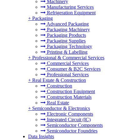
Machinery
Manufacturing Services
Refrigeration Equipment
+
Packaging
Advanced Packaging
Packaging Machinery
Packaging Products
Packaging Supplies
Packaging Technology
Printing & Labelling
+
Professional & Commercial Services
Commercial Services
Consumer & B2C Services
Professional Services
+
Real Estate & Construction
Construction
Construction Equipment
Construction Materials
Real Estate
+
Semiconductor & Electronics
Electronic Components
Integrated Circuit (IC)
Semiconductor Components
Semiconductor Foundries
Data Insights