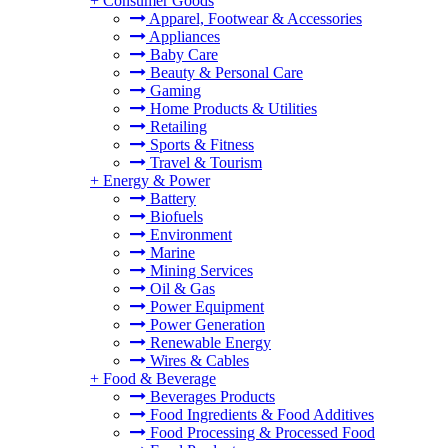
+
Consumer Goods
Apparel, Footwear & Accessories
Appliances
Baby Care
Beauty & Personal Care
Gaming
Home Products & Utilities
Retailing
Sports & Fitness
Travel & Tourism
+
Energy & Power
Battery
Biofuels
Environment
Marine
Mining Services
Oil & Gas
Power Equipment
Power Generation
Renewable Energy
Wires & Cables
+
Food & Beverage
Beverages Products
Food Ingredients & Food Additives
Food Processing & Processed Food