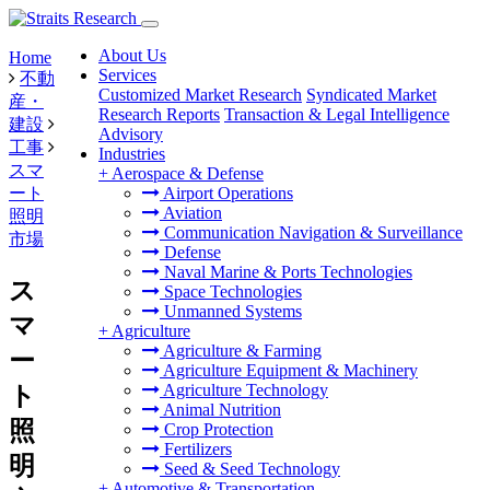
About Us
Home
Services
不動
Customized Market Research
Syndicated Market
産・
Research Reports
Transaction & Legal Intelligence
建設
Advisory
工事
Industries
スマ
+
Aerospace & Defense
ート
Airport Operations
Aviation
照明
Communication Navigation & Surveillance
市場
Defense
Naval Marine & Ports Technologies
ス
Space Technologies
Unmanned Systems
マ
+
Agriculture
Agriculture & Farming
ー
Agriculture Equipment & Machinery
Agriculture Technology
ト
Animal Nutrition
照
Crop Protection
Fertilizers
明
Seed & Seed Technology
+
Automotive & Transportation