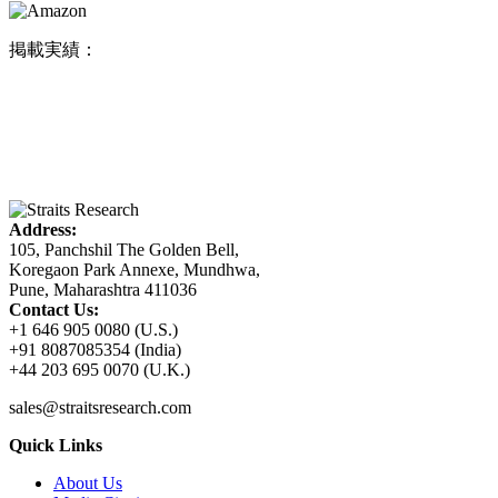
掲載実績：
Address:
105, Panchshil The Golden Bell,
Koregaon Park Annexe, Mundhwa,
Pune, Maharashtra 411036
Contact Us:
+1 646 905 0080 (U.S.)
+91 8087085354 (India)
+44 203 695 0070 (U.K.)
sales@straitsresearch.com
Quick Links
About Us