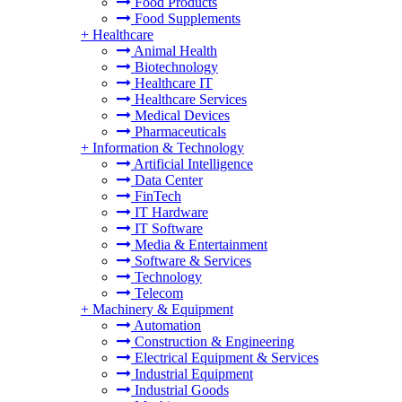
Food Products
Food Supplements
+
Healthcare
Animal Health
Biotechnology
Healthcare IT
Healthcare Services
Medical Devices
Pharmaceuticals
+
Information & Technology
Artificial Intelligence
Data Center
FinTech
IT Hardware
IT Software
Media & Entertainment
Software & Services
Technology
Telecom
+
Machinery & Equipment
Automation
Construction & Engineering
Electrical Equipment & Services
Industrial Equipment
Industrial Goods