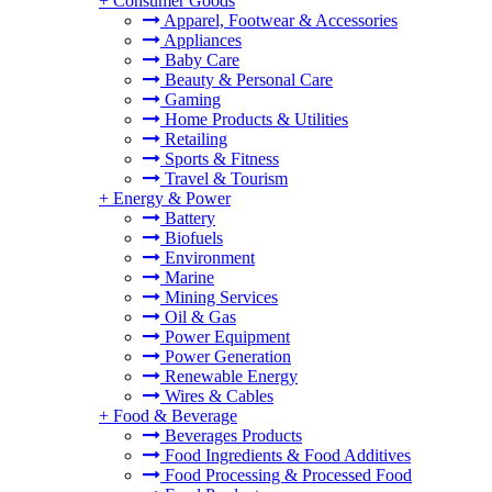
+
Consumer Goods
Apparel, Footwear & Accessories
Appliances
Baby Care
Beauty & Personal Care
Gaming
Home Products & Utilities
Retailing
Sports & Fitness
Travel & Tourism
+
Energy & Power
Battery
Biofuels
Environment
Marine
Mining Services
Oil & Gas
Power Equipment
Power Generation
Renewable Energy
Wires & Cables
+
Food & Beverage
Beverages Products
Food Ingredients & Food Additives
Food Processing & Processed Food