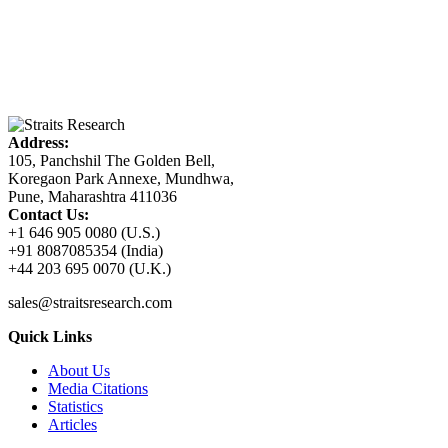
Address:
105, Panchshil The Golden Bell,
Koregaon Park Annexe, Mundhwa,
Pune, Maharashtra 411036
Contact Us:
+1 646 905 0080 (U.S.)
+91 8087085354 (India)
+44 203 695 0070 (U.K.)
sales@straitsresearch.com
Quick Links
About Us
Media Citations
Statistics
Articles