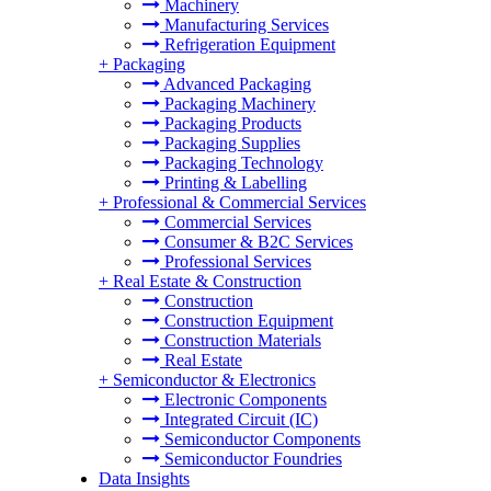
Machinery
Manufacturing Services
Refrigeration Equipment
+
Packaging
Advanced Packaging
Packaging Machinery
Packaging Products
Packaging Supplies
Packaging Technology
Printing & Labelling
+
Professional & Commercial Services
Commercial Services
Consumer & B2C Services
Professional Services
+
Real Estate & Construction
Construction
Construction Equipment
Construction Materials
Real Estate
+
Semiconductor & Electronics
Electronic Components
Integrated Circuit (IC)
Semiconductor Components
Semiconductor Foundries
Data Insights