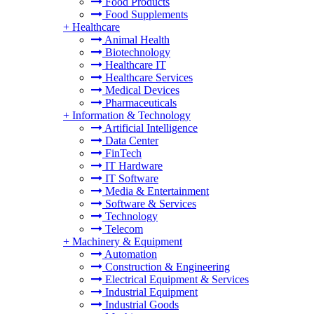
Food Products
Food Supplements
+
Healthcare
Animal Health
Biotechnology
Healthcare IT
Healthcare Services
Medical Devices
Pharmaceuticals
+
Information & Technology
Artificial Intelligence
Data Center
FinTech
IT Hardware
IT Software
Media & Entertainment
Software & Services
Technology
Telecom
+
Machinery & Equipment
Automation
Construction & Engineering
Electrical Equipment & Services
Industrial Equipment
Industrial Goods