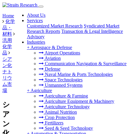
About Us
Home
Services
化学
Customized Market Research
Syndicated Market
品・
Research Reports
Transaction & Legal Intelligence
材料
Advisory
汎用
Industries
化学
+
Aerospace & Defense
品
Airport Operations
Aviation
シア
Communication Navigation & Surveillance
ン化
Defense
ナト
Naval Marine & Ports Technologies
リウ
Space Technologies
ム市
Unmanned Systems
場
+
Agriculture
Agriculture & Farming
Agriculture Equipment & Machinery
シ
Agriculture Technology
Animal Nutrition
ア
Crop Protection
ン
Fertilizers
Seed & Seed Technology
化
+
Automotive & Transportation