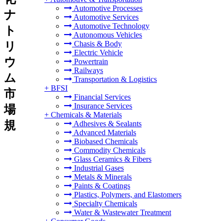
Automotive Processes
ナ
Automotive Services
Automotive Technology
ト
Autonomous Vehicles
Chasis & Body
リ
Electric Vehicle
ウ
Powertrain
Railways
ム
Transportation & Logistics
+
BFSI
市
Financial Services
Insurance Services
場
+
Chemicals & Materials
規
Adhesives & Sealants
Advanced Materials
Biobased Chemicals
Commodity Chemicals
Glass Ceramics & Fibers
Industrial Gases
Metals & Minerals
Paints & Coatings
Plastics, Polymers, and Elastomers
Specialty Chemicals
Water & Wastewater Treatment