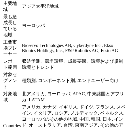
主要地
アジア太平洋地域
域
最も急
成長し
ヨーロッパ
ている
地域
主要市
Bioservo Technologies AB, Cyberdyne Inc., Ekso
場プレ
Bionics Holdings, Inc., F&P Robotics AG, Festo AG
ーヤー
レポー
収益予測、競争環境、成長要因、環境および規制
ト範囲
環境とトレンド
対象セ
グメン
種類別, コンポーネント別, エンドユーザー向け
ト
対象地
北アメリカ, ヨーロッパ, APAC, 中東諸国とアフリ
域
カ, LATAM
アメリカ, カナダ, イギリス, ドイツ, フランス, スペ
イン, イタリア, ロシア, ノルディック, ベネルクス,
ヨーロッパのその他の地域, 中国, 韓国, 日本, イン
ド, オーストラリア, 台湾, 東南アジア, その他のア
Countries