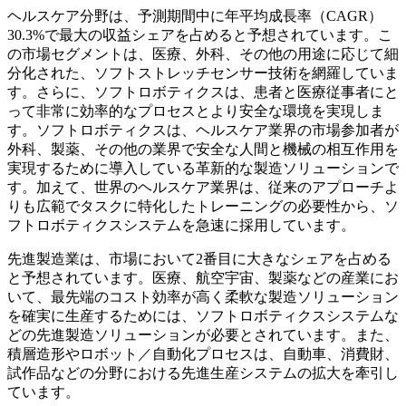
ヘルスケア分野は、予測期間中に年平均成長率（CAGR）
30.3%で最大の収益シェアを占めると予想されています。こ
の市場セグメントは、医療、外科、その他の用途に応じて細
分化された、ソフトストレッチセンサー技術を網羅していま
す。さらに、ソフトロボティクスは、患者と医療従事者にと
って非常に効率的なプロセスとより安全な環境を実現しま
す。ソフトロボティクスは、ヘルスケア業界の市場参加者が
外科、製薬、その他の業界で安全な人間と機械の相互作用を
実現するために導入している革新的な製造ソリューションで
す。加えて、世界のヘルスケア業界は、従来のアプローチよ
りも広範でタスクに特化したトレーニングの必要性から、ソ
フトロボティクスシステムを急速に採用しています。
先進製造業は、市場において2番目に大きなシェアを占める
と予想されています。医療、航空宇宙、製薬などの産業にお
いて、最先端のコスト効率が高く柔軟な製造ソリューション
を確実に生産するためには、ソフトロボティクスシステムな
どの先進製造ソリューションが必要とされています。また、
積層造形やロボット／自動化プロセスは、自動車、消費財、
試作品などの分野における先進生産システムの拡大を牽引し
ています。