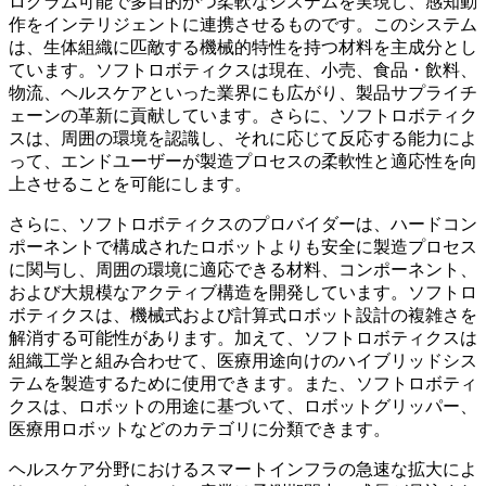
ログラム可能で多目的かつ柔軟なシステムを実現し、感知動
作をインテリジェントに連携させるものです。このシステム
は、生体組織に匹敵する機械的特性を持つ材料を主成分とし
ています。ソフトロボティクスは現在、小売、食品・飲料、
物流、ヘルスケアといった業界にも広がり、製品サプライチ
ェーンの革新に貢献しています。さらに、ソフトロボティク
スは、周囲の環境を認識し、それに応じて反応する能力によ
って、エンドユーザーが製造プロセスの柔軟性と適応性を向
上させることを可能にします。
さらに、ソフトロボティクスのプロバイダーは、ハードコン
ポーネントで構成されたロボットよりも安全に製造プロセス
に関与し、周囲の環境に適応できる材料、コンポーネント、
および大規模なアクティブ構造を開発しています。ソフトロ
ボティクスは、機械式および計算式ロボット設計の複雑さを
解消する可能性があります。加えて、ソフトロボティクスは
組織工学と組み合わせて、医療用途向けのハイブリッドシス
テムを製造するために使用できます。また、ソフトロボティ
クスは、ロボットの用途に基づいて、ロボットグリッパー、
医療用ロボットなどのカテゴリに分類できます。
ヘルスケア分野におけるスマートインフラの急速な拡大によ