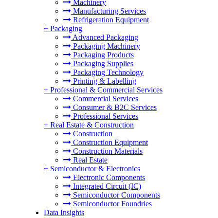
Machinery
Manufacturing Services
Refrigeration Equipment
+
Packaging
Advanced Packaging
Packaging Machinery
Packaging Products
Packaging Supplies
Packaging Technology
Printing & Labelling
+
Professional & Commercial Services
Commercial Services
Consumer & B2C Services
Professional Services
+
Real Estate & Construction
Construction
Construction Equipment
Construction Materials
Real Estate
+
Semiconductor & Electronics
Electronic Components
Integrated Circuit (IC)
Semiconductor Components
Semiconductor Foundries
Data Insights