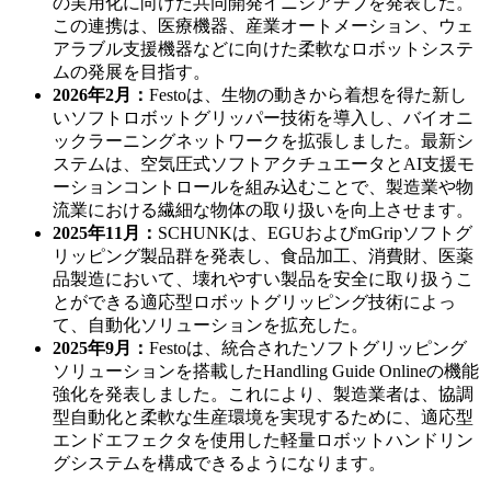
の実用化に向けた共同開発イニシアチブを発表した。
この連携は、医療機器、産業オートメーション、ウェ
アラブル支援機器などに向けた柔軟なロボットシステ
ムの発展を目指す。
2026年2月：
Festoは、生物の動きから着想を得た新し
いソフトロボットグリッパー技術を導入し、バイオニ
ックラーニングネットワークを拡張しました。最新シ
ステムは、空気圧式ソフトアクチュエータとAI支援モ
ーションコントロールを組み込むことで、製造業や物
流業における繊細な物体の取り扱いを向上させます。
2025年11月：
SCHUNKは、EGUおよびmGripソフトグ
リッピング製品群を発表し、食品加工、消費財、医薬
品製造において、壊れやすい製品を安全に取り扱うこ
とができる適応型ロボットグリッピング技術によっ
て、自動化ソリューションを拡充した。
2025年9月：
Festoは、統合されたソフトグリッピング
ソリューションを搭載したHandling Guide Onlineの機能
強化を発表しました。これにより、製造業者は、協調
型自動化と柔軟な生産環境を実現するために、適応型
エンドエフェクタを使用した軽量ロボットハンドリン
グシステムを構成できるようになります。