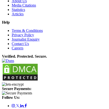
About Us
Media Citations
Statistics
Articles
Help
Terms & Conditions
Privacy Policy
Journalist Enquiry
Contact Us
Careers
Verified. Protected. Secure.
Secure Payments:
Follow Us:
𝕏