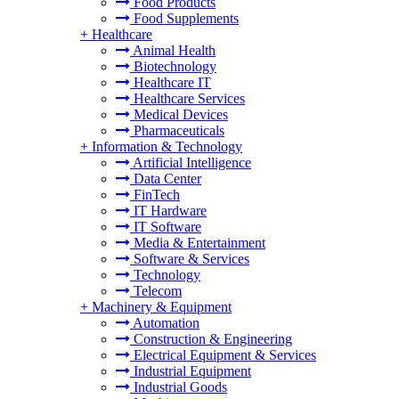
Food Products
Food Supplements
+
Healthcare
Animal Health
Biotechnology
Healthcare IT
Healthcare Services
Medical Devices
Pharmaceuticals
+
Information & Technology
Artificial Intelligence
Data Center
FinTech
IT Hardware
IT Software
Media & Entertainment
Software & Services
Technology
Telecom
+
Machinery & Equipment
Automation
Construction & Engineering
Electrical Equipment & Services
Industrial Equipment
Industrial Goods