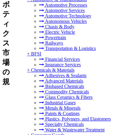
ボ
Automotive Processes
Automotive Services
テ
Automotive Technology
Autonomous Vehicles
ィ
Chasis & Body
ク
Electric Vehicle
Powertrain
ス
Railways
Transportation & Logistics
市
+
BFSI
Financial Services
場
Insurance Services
+
Chemicals & Materials
の
Adhesives & Sealants
規
Advanced Materials
Biobased Chemicals
Commodity Chemicals
Glass Ceramics & Fibers
Industrial Gases
Metals & Minerals
Paints & Coatings
Plastics, Polymers, and Elastomers
Specialty Chemicals
Water & Wastewater Treatment