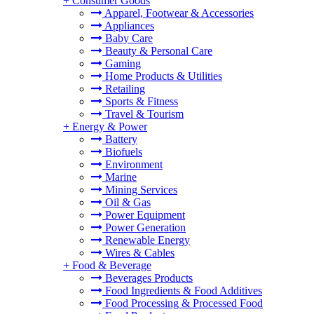
+
Consumer Goods
Apparel, Footwear & Accessories
Appliances
Baby Care
Beauty & Personal Care
Gaming
Home Products & Utilities
Retailing
Sports & Fitness
Travel & Tourism
+
Energy & Power
Battery
Biofuels
Environment
Marine
Mining Services
Oil & Gas
Power Equipment
Power Generation
Renewable Energy
Wires & Cables
+
Food & Beverage
Beverages Products
Food Ingredients & Food Additives
Food Processing & Processed Food