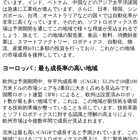
ています。インド、ベトナム、中国などのアジア太平洋諸国
は急速に工業化が進んでいます。さらに、日本、韓国、シン
ガポール、台湾、オーストラリアなどの国々では自動化率が
非常に高くなっています。そのため、ソフトロボティクス市
場は予測期間を通じてこの地域で様々な用途が見込まれるで
しょう。加えて、この地域の製造業、食品・飲料、消費財産
業は、スマートファクトリー、ロボティクス、自動化、物
流、産業用IoTに多額の投資を行っており、これがこの地域
の市場成長を後押ししています。
ヨーロッパ：最も成長率の高い地域
欧州は予測期間中、年平均成長率（CAGR）32.2%で18億100
万米ドルの市場シェアを2番目に大きく占める見込みです。
国際ロボット連盟（IFR）によると、欧州は設置済みロボッ
ト数が最も多い地域です。これは、この地域が新技術を吸収
する技術的準備が整っていることを示しています。技術革新
とソフトロボティクスに対する認識と理解の高まりにより、
欧州市場は今後数年間で成長が見込まれます。
北米は最も高いCAGRで成長すると予測されています。この
地域におけるソフトロボティクスの導入は、主に製造施設の