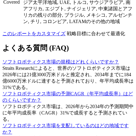
Covered
ジア太平洋地域, UAE, トルコ, サウジアラビア, 南
アフリカ, エジプト, ナイジェリア, 中東諸国とアフ
リカの残りの部分, ブラジル, メキシコ, アルゼンチ
ン, チリ, コロンビア, LATAMのその他の地域
このレポートをカスタマイズ
戦略目標に合わせて最適化
よくある質問 (FAQ)
ソフトロボティクス市場の規模はどれくらいですか？
Straits Researchによると、世界のソフトロボティクス市場は
2026年には21億3000万米ドルと推定され、2034年までに184
億6000万米ドルに達すると予測されており、年平均成長率は
31%である。
ソフトロボティクス市場の予測CAGR（年平均成長率）はど
のくらいですか？
ソフトロボティクス市場は、2026年から2034年の予測期間中
に年平均成長率（CAGR）31%で成長すると予測されてい
る。
ソフトロボティクス市場を支配しているのはどの地域です
か？