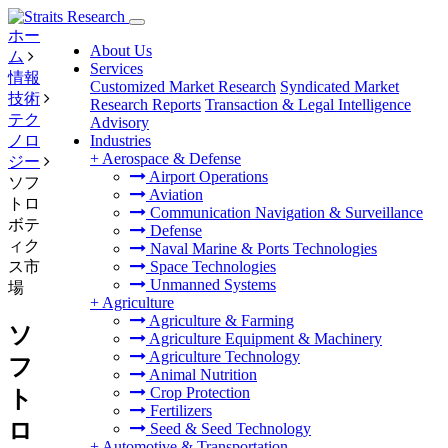
ホー
About Us
ム
Services
情報
Customized Market Research
Syndicated Market
技術
Research Reports
Transaction & Legal Intelligence
テク
Advisory
ノロ
Industries
+
Aerospace & Defense
ジー
Airport Operations
ソフ
Aviation
トロ
Communication Navigation & Surveillance
ボテ
Defense
ィク
Naval Marine & Ports Technologies
ス市
Space Technologies
Unmanned Systems
場
+
Agriculture
Agriculture & Farming
ソ
Agriculture Equipment & Machinery
Agriculture Technology
フ
Animal Nutrition
Crop Protection
ト
Fertilizers
ロ
Seed & Seed Technology
+
Automotive & Transportation