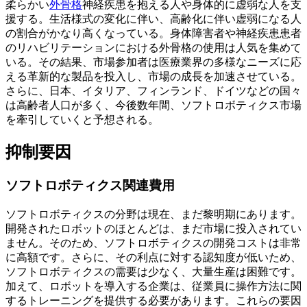
柔らかい
外骨格
神経疾患を抱える人や身体的に虚弱な人を支
援する。生活様式の変化に伴い、高齢化に伴い虚弱になる人
の割合がかなり高くなっている。身体障害者や神経疾患患者
のリハビリテーションにおける外骨格の使用は人気を集めて
いる。その結果、市場参加者は医療業界の多様なニーズに応
える革新的な製品を投入し、市場の成長を加速させている。
さらに、日本、イタリア、フィンランド、ドイツなどの国々
は高齢者人口が多く、今後数年間、ソフトロボティクス市場
を牽引していくと予想される。
抑制要因
ソフトロボティクス関連費用
ソフトロボティクスの分野は現在、まだ黎明期にあります。
開発されたロボットのほとんどは、まだ市場に投入されてい
ません。そのため、ソフトロボティクスの開発コストは非常
に高額です。さらに、その利点に対する認知度が低いため、
ソフトロボティクスの需要は少なく、大量生産は困難です。
加えて、ロボットを導入する企業は、従業員に操作方法に関
するトレーニングを提供する必要があります。これらの要因