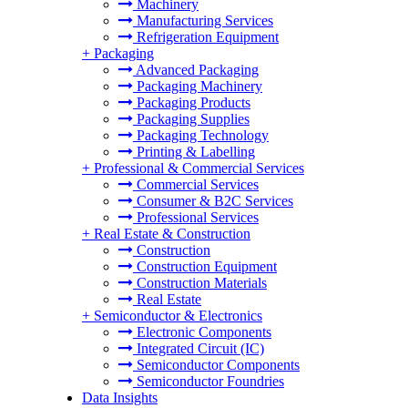
Machinery
Manufacturing Services
Refrigeration Equipment
+
Packaging
Advanced Packaging
Packaging Machinery
Packaging Products
Packaging Supplies
Packaging Technology
Printing & Labelling
+
Professional & Commercial Services
Commercial Services
Consumer & B2C Services
Professional Services
+
Real Estate & Construction
Construction
Construction Equipment
Construction Materials
Real Estate
+
Semiconductor & Electronics
Electronic Components
Integrated Circuit (IC)
Semiconductor Components
Semiconductor Foundries
Data Insights