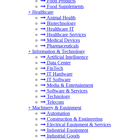
Food Products
Food Supplements
+
Healthcare
Animal Health
Biotechnology
Healthcare IT
Healthcare Services
Medical Devices
Pharmaceuticals
+
Information & Technology
Artificial Intelligence
Data Center
FinTech
IT Hardware
IT Software
Media & Entertainment
Software & Services
Technology
Telecom
+
Machinery & Equipment
Automation
Construction & Engineering
Electrical Equipment & Services
Industrial Equipment
Industrial Goods