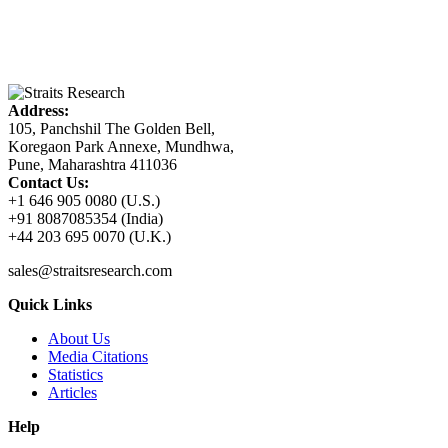
Address:
105, Panchshil The Golden Bell,
Koregaon Park Annexe, Mundhwa,
Pune, Maharashtra 411036
Contact Us:
+1 646 905 0080 (U.S.)
+91 8087085354 (India)
+44 203 695 0070 (U.K.)
sales@straitsresearch.com
Quick Links
About Us
Media Citations
Statistics
Articles
Help