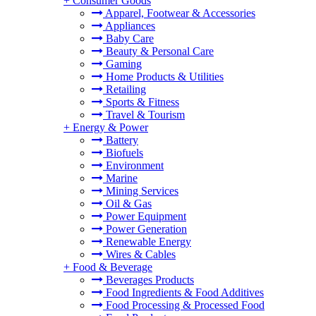
+
Consumer Goods
Apparel, Footwear & Accessories
Appliances
Baby Care
Beauty & Personal Care
Gaming
Home Products & Utilities
Retailing
Sports & Fitness
Travel & Tourism
+
Energy & Power
Battery
Biofuels
Environment
Marine
Mining Services
Oil & Gas
Power Equipment
Power Generation
Renewable Energy
Wires & Cables
+
Food & Beverage
Beverages Products
Food Ingredients & Food Additives
Food Processing & Processed Food