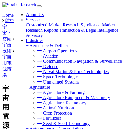
About Us
Home
Services
航空
Customized Market Research
Syndicated Market
宇
Research Reports
Transaction & Legal Intelligence
宙・
Advisory
防衛
Industries
宇宙
+
Aerospace & Defense
技術
Airport Operations
Aviation
宇宙
Communication Navigation & Surveillance
用電
Defense
源市
Naval Marine & Ports Technologies
場
Space Technologies
Unmanned Systems
+
Agriculture
宇
Agriculture & Farming
宙
Agriculture Equipment & Machinery
Agriculture Technology
用
Animal Nutrition
Crop Protection
電
Fertilizers
Seed & Seed Technology
源
+
Automotive & Transportation