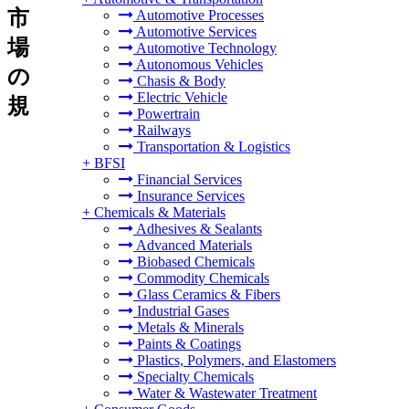
市
Automotive Processes
Automotive Services
場
Automotive Technology
Autonomous Vehicles
の
Chasis & Body
Electric Vehicle
規
Powertrain
Railways
Transportation & Logistics
+
BFSI
Financial Services
Insurance Services
+
Chemicals & Materials
Adhesives & Sealants
Advanced Materials
Biobased Chemicals
Commodity Chemicals
Glass Ceramics & Fibers
Industrial Gases
Metals & Minerals
Paints & Coatings
Plastics, Polymers, and Elastomers
Specialty Chemicals
Water & Wastewater Treatment