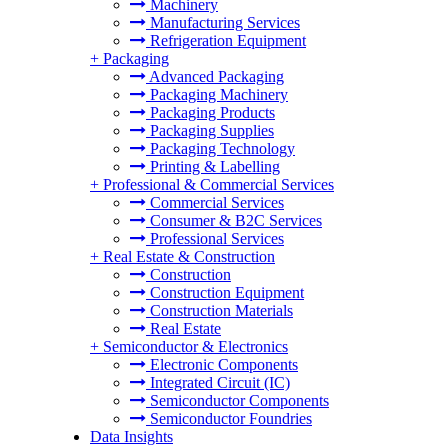
Machinery
Manufacturing Services
Refrigeration Equipment
+
Packaging
Advanced Packaging
Packaging Machinery
Packaging Products
Packaging Supplies
Packaging Technology
Printing & Labelling
+
Professional & Commercial Services
Commercial Services
Consumer & B2C Services
Professional Services
+
Real Estate & Construction
Construction
Construction Equipment
Construction Materials
Real Estate
+
Semiconductor & Electronics
Electronic Components
Integrated Circuit (IC)
Semiconductor Components
Semiconductor Foundries
Data Insights