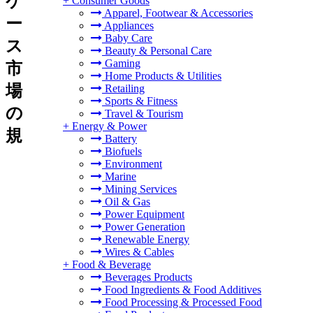
ケ
+
Consumer Goods
Apparel, Footwear & Accessories
ー
Appliances
Baby Care
ス
Beauty & Personal Care
Gaming
市
Home Products & Utilities
場
Retailing
Sports & Fitness
の
Travel & Tourism
+
Energy & Power
規
Battery
Biofuels
Environment
Marine
Mining Services
Oil & Gas
Power Equipment
Power Generation
Renewable Energy
Wires & Cables
+
Food & Beverage
Beverages Products
Food Ingredients & Food Additives
Food Processing & Processed Food