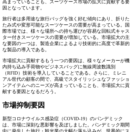
高まっていることも、スーツケース市場の拡大に貢献する要
因となっています。
旅行者は多用途な旅行バッグを強く好む傾向にあり、折りた
たみ式や変形可能なスーツケースの需要が高まっている。国
際市場では、様々な場所への持ち運びが容易な回転式キャス
ター付きスーツケースの需要が増加している。市場拡大の主
な要因の一つは、製造企業によるより技術的に高度で革新的
な製品の導入である。
市場拡大に貢献するもう一つの要因は、様々なメーカーが機
内持ち込み手荷物やビジネスバッグに無線周波数識別
（RFID）技術を導入していることである。さらに、ミレニ
アル世代の顧客の間で、高級でスタイリッシュなファッショ
ンアイテムへのニーズが高まっていることも、市場拡大に貢
献する要因となるだろう。
市場抑制要因
新型コロナウイルス感染症（COVID-19）のパンデミック
は、市場に深刻な悪影響を及ぼしました。パンデミック期間
中に発生した旅行・観光業の大幅な落ち込みが、世界的にス