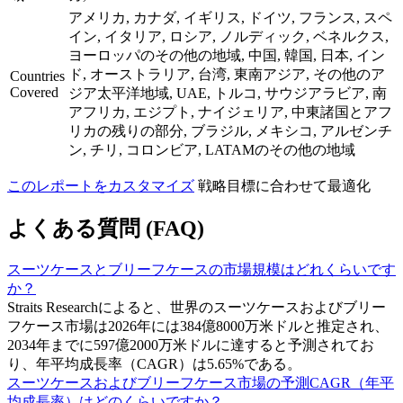
アメリカ, カナダ, イギリス, ドイツ, フランス, スペ
イン, イタリア, ロシア, ノルディック, ベネルクス,
ヨーロッパのその他の地域, 中国, 韓国, 日本, イン
ド, オーストラリア, 台湾, 東南アジア, その他のア
Countries
Covered
ジア太平洋地域, UAE, トルコ, サウジアラビア, 南
アフリカ, エジプト, ナイジェリア, 中東諸国とアフ
リカの残りの部分, ブラジル, メキシコ, アルゼンチ
ン, チリ, コロンビア, LATAMのその他の地域
このレポートをカスタマイズ
戦略目標に合わせて最適化
よくある質問 (FAQ)
スーツケースとブリーフケースの市場規模はどれくらいです
か？
Straits Researchによると、世界のスーツケースおよびブリー
フケース市場は2026年には384億8000万米ドルと推定され、
2034年までに597億2000万米ドルに達すると予測されてお
り、年平均成長率（CAGR）は5.65%である。
スーツケースおよびブリーフケース市場の予測CAGR（年平
均成長率）はどのくらいですか？