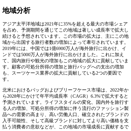
地域分析
アジア太平洋地域は2021年に35%を超える最大の市場シェア
を占め、予測期間を通じてこの地域は著しい成長率で拡大し
続けると予想されています。この市場の拡大は、主にこの地
域から出国する旅行者数の増加によって牽引されています。
2019年には、中国では1億6900万人が海外旅行に出かけ、イ
ンドでは5000万人が海外旅行に出かけました。これに加え
て、国内旅行や観光の増加もこの地域の拡大に貢献していま
す。顧客の可処分所得の増加と旅行バッグへの支出の増加
も、スーツケース業界の拡大に貢献している2つの要因で
す。
北米におけるバッグおよびブリーフケース市場は、2022年か
ら2028年にかけて年平均成長率（CAGR）6.3%で拡大すると
予測されています。ライフスタイルの変化、国内外を旅行す
る人の増加、可処分所得の増加に伴う流行のファッション製
品への需要の高まり、高い労働人口、確立されたブランドの
入手可能性、そして高級ブランドに対してより高い価格を支
払う消費者の意欲などが、この地域の市場成長に貢献するで