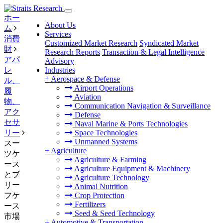
ホー
About Us
ム
Services
消費
Customized Market Research
Syndicated Market
財
Research Reports
Transaction & Legal Intelligence
アパ
Advisory
レ
Industries
+
Aerospace & Defense
ル、
Airport Operations
履
Aviation
物、
Communication Navigation & Surveillance
アク
Defense
セサ
Naval Marine & Ports Technologies
リー
Space Technologies
Unmanned Systems
スー
+
Agriculture
ツケ
Agriculture & Farming
ース
Agriculture Equipment & Machinery
とブ
Agriculture Technology
リー
Animal Nutrition
フケ
Crop Protection
Fertilizers
ース
Seed & Seed Technology
市場
+
Automotive & Transportation