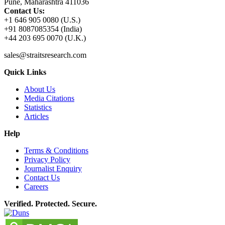
Pune, Maharashtra 411036
Contact Us:
+1 646 905 0080 (U.S.)
+91 8087085354 (India)
+44 203 695 0070 (U.K.)
sales@straitsresearch.com
Quick Links
About Us
Media Citations
Statistics
Articles
Help
Terms & Conditions
Privacy Policy
Journalist Enquiry
Contact Us
Careers
Verified. Protected. Secure.