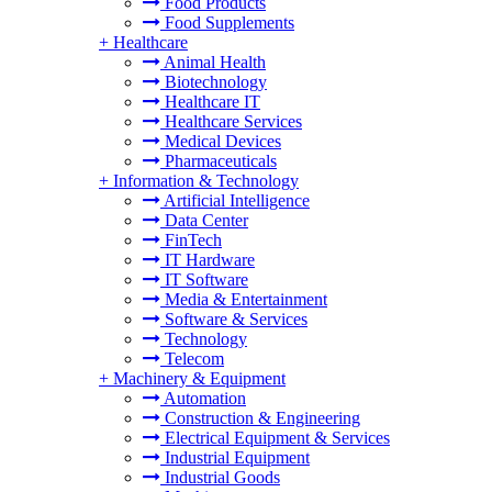
Food Products
Food Supplements
+
Healthcare
Animal Health
Biotechnology
Healthcare IT
Healthcare Services
Medical Devices
Pharmaceuticals
+
Information & Technology
Artificial Intelligence
Data Center
FinTech
IT Hardware
IT Software
Media & Entertainment
Software & Services
Technology
Telecom
+
Machinery & Equipment
Automation
Construction & Engineering
Electrical Equipment & Services
Industrial Equipment
Industrial Goods