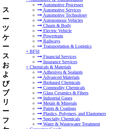
Automotive Processes
ス
Automotive Services
Automotive Technology
ー
Autonomous Vehicles
Chasis & Body
ツ
Electric Vehicle
Powertrain
ケ
Railways
ー
Transportation & Logistics
+
BFSI
ス
Financial Services
Insurance Services
お
+
Chemicals & Materials
Adhesives & Sealants
よ
Advanced Materials
び
Biobased Chemicals
Commodity Chemicals
ブ
Glass Ceramics & Fibers
Industrial Gases
リ
Metals & Minerals
Paints & Coatings
ー
Plastics, Polymers, and Elastomers
Specialty Chemicals
フ
Water & Wastewater Treatment