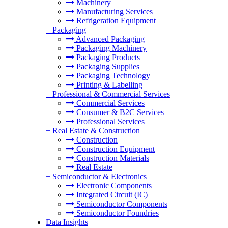
Machinery
Manufacturing Services
Refrigeration Equipment
+
Packaging
Advanced Packaging
Packaging Machinery
Packaging Products
Packaging Supplies
Packaging Technology
Printing & Labelling
+
Professional & Commercial Services
Commercial Services
Consumer & B2C Services
Professional Services
+
Real Estate & Construction
Construction
Construction Equipment
Construction Materials
Real Estate
+
Semiconductor & Electronics
Electronic Components
Integrated Circuit (IC)
Semiconductor Components
Semiconductor Foundries
Data Insights