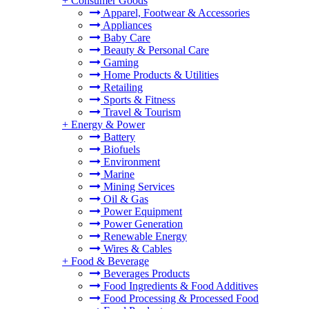
+
Consumer Goods
Apparel, Footwear & Accessories
Appliances
Baby Care
Beauty & Personal Care
Gaming
Home Products & Utilities
Retailing
Sports & Fitness
Travel & Tourism
+
Energy & Power
Battery
Biofuels
Environment
Marine
Mining Services
Oil & Gas
Power Equipment
Power Generation
Renewable Energy
Wires & Cables
+
Food & Beverage
Beverages Products
Food Ingredients & Food Additives
Food Processing & Processed Food