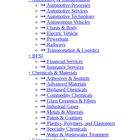
Automotive Processes
Automotive Services
Automotive Technology
Autonomous Vehicles
Chasis & Body
Electric Vehicle
Powertrain
Railways
Transportation & Logistics
+
BFSI
Financial Services
Insurance Services
+
Chemicals & Materials
Adhesives & Sealants
Advanced Materials
Biobased Chemicals
Commodity Chemicals
Glass Ceramics & Fibers
Industrial Gases
Metals & Minerals
Paints & Coatings
Plastics, Polymers, and Elastomers
Specialty Chemicals
Water & Wastewater Treatment