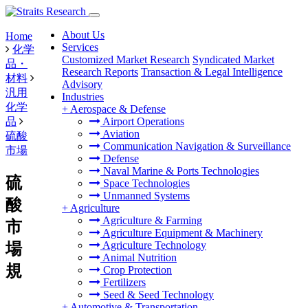
About Us
Home
Services
化学
Customized Market Research
Syndicated Market
品・
Research Reports
Transaction & Legal Intelligence
材料
Advisory
汎用
Industries
化学
+
Aerospace & Defense
品
Airport Operations
Aviation
硫酸
Communication Navigation & Surveillance
市場
Defense
Naval Marine & Ports Technologies
硫
Space Technologies
Unmanned Systems
酸
+
Agriculture
Agriculture & Farming
市
Agriculture Equipment & Machinery
Agriculture Technology
場
Animal Nutrition
規
Crop Protection
Fertilizers
Seed & Seed Technology
+
Automotive & Transportation