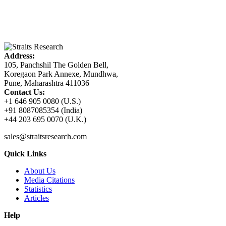
Address:
105, Panchshil The Golden Bell,
Koregaon Park Annexe, Mundhwa,
Pune, Maharashtra 411036
Contact Us:
+1 646 905 0080 (U.S.)
+91 8087085354 (India)
+44 203 695 0070 (U.K.)
sales@straitsresearch.com
Quick Links
About Us
Media Citations
Statistics
Articles
Help