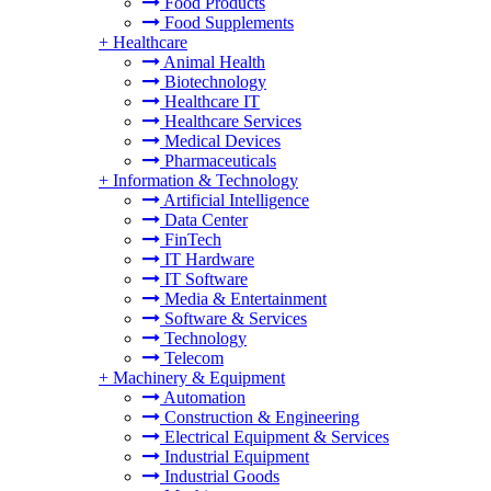
Food Products
Food Supplements
+
Healthcare
Animal Health
Biotechnology
Healthcare IT
Healthcare Services
Medical Devices
Pharmaceuticals
+
Information & Technology
Artificial Intelligence
Data Center
FinTech
IT Hardware
IT Software
Media & Entertainment
Software & Services
Technology
Telecom
+
Machinery & Equipment
Automation
Construction & Engineering
Electrical Equipment & Services
Industrial Equipment
Industrial Goods