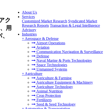
About Us
Services
アク
Customized Market Research
Syndicated Market
Research Reports
Transaction & Legal Intelligence
、用
Advisory
Industries
パ、
+
Aerospace & Defense
Airport Operations
Aviation
Communication Navigation & Surveillance
Defense
Naval Marine & Ports Technologies
Space Technologies
Unmanned Systems
+
Agriculture
Agriculture & Farming
Agriculture Equipment & Machinery
Agriculture Technology
Animal Nutrition
Crop Protection
Fertilizers
Seed & Seed Technology
+
Automotive & Transportation