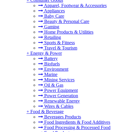
+
Consumer Goods
Apparel, Footwear & Accessories
Appliances
Baby Care
Beauty & Personal Care
Gaming
Home Products & Utilities
Retailing
Sports & Fitness
Travel & Tourism
+
Energy & Power
Battery
Biofuels
Environment
Marine
Mining Services
Oil & Gas
Power Equipment
Power Generation
Renewable Energy
Wires & Cables
+
Food & Beverage
Beverages Products
Food Ingredients & Food Additives
Food Processing & Processed Food