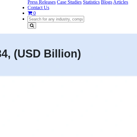
Press Releases
Case Studies
Statistics
Blogs
Articles
Contact Us
0