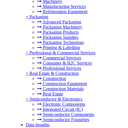
Machinery
Manufacturing Services
Refrigeration Equipment
+
Packaging
Advanced Packaging
Packaging Machinery
Packaging Products
Packaging Supplies
Packaging Technology
Printing & Labelling
+
Professional & Commercial Services
Commercial Services
Consumer & B2C Services
Professional Services
+
Real Estate & Construction
Construction
Construction Equipment
Construction Materials
Real Estate
+
Semiconductor & Electronics
Electronic Components
Integrated Circuit (IC)
Semiconductor Components
Semiconductor Foundries
Data Insights