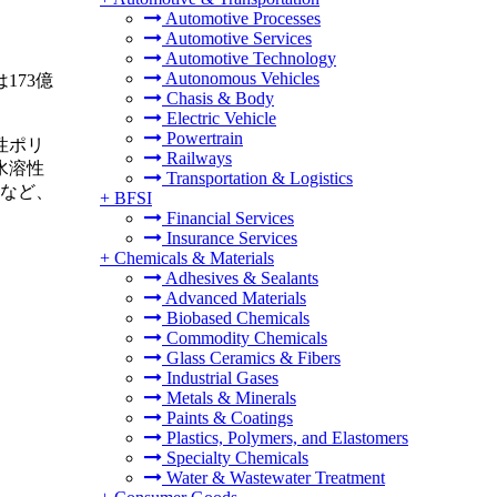
Automotive Processes
Automotive Services
Automotive Technology
Autonomous Vehicles
173億
Chasis & Body
Electric Vehicle
Powertrain
性ポリ
Railways
水溶性
Transportation & Logistics
品など、
+
BFSI
Financial Services
Insurance Services
+
Chemicals & Materials
Adhesives & Sealants
Advanced Materials
Biobased Chemicals
Commodity Chemicals
Glass Ceramics & Fibers
Industrial Gases
Metals & Minerals
Paints & Coatings
Plastics, Polymers, and Elastomers
Specialty Chemicals
Water & Wastewater Treatment