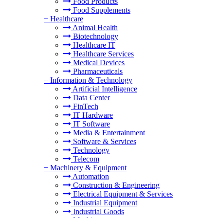
Food Products
Food Supplements
+
Healthcare
Animal Health
Biotechnology
Healthcare IT
Healthcare Services
Medical Devices
Pharmaceuticals
+
Information & Technology
Artificial Intelligence
Data Center
FinTech
IT Hardware
IT Software
Media & Entertainment
Software & Services
Technology
Telecom
+
Machinery & Equipment
Automation
Construction & Engineering
Electrical Equipment & Services
Industrial Equipment
Industrial Goods