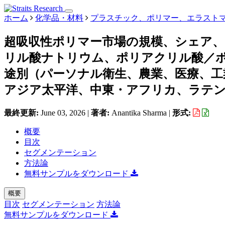
ホーム
化学品・材料
プラスチック、ポリマー、エラスト
超吸収性ポリマー市場の規模、シェア
リル酸ナトリウム、ポリアクリル酸／
途別（パーソナル衛生、農業、医療、工
アジア太平洋、中東・アフリカ、ラテンアメ
最終更新:
June 03, 2026
|
著者:
Anantika Sharma
|
形式:
概要
目次
セグメンテーション
方法論
無料サンプルをダウンロード
概要
目次
セグメンテーション
方法論
無料サンプルをダウンロード