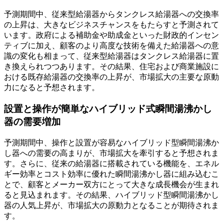
予測期間中、従来型給湯器からタンクレス給湯器への交換率
の上昇は、大きなビジネスチャンスをもたらすと予測されて
います。政府による補助金や助成金といっ​​た財政的インセン
ティブに加え、顧客のより高度な技術を備えた給湯器への意
識の変化も相まって、従来型給湯器はタンクレス給湯器に置
き換えられつつあります。その結果、住宅および商業施設に
おける既存給湯器の交換率の上昇が、市場拡大の主要な原動
力になると予想されます。
設置と操作が簡単なハイブリッド式瞬間湯沸かし
器の需要増加
予測期間中、操作と設置が容易なハイブリッド型瞬間湯沸か
し器への需要の高まりが、市場拡大を牽引すると予想されま
す。さらに、従来の給湯器に搭載されている機能を、エネル
ギー効率とコスト効率に優れた瞬間湯沸かし器に組み込むこ
とで、顧客とメーカー双方にとって大きな成長機会が生まれ
ると見込まれます。その結果、ハイブリッド型瞬間湯沸かし
器の人気上昇が、市場拡大の原動力となることが期待されま
す。