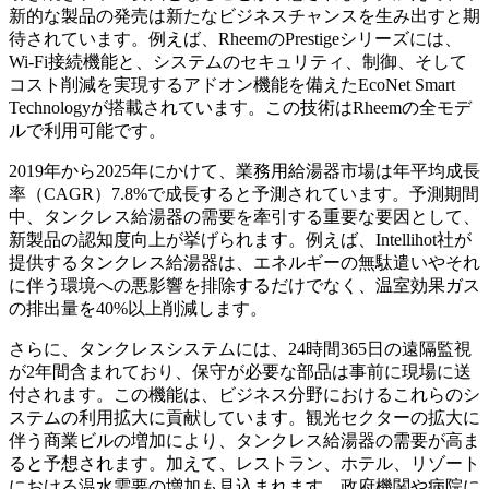
新的な製品の発売は新たなビジネスチャンスを生み出すと期
待されています。例えば、RheemのPrestigeシリーズには、
Wi-Fi接続機能と、システムのセキュリティ、制御、そして
コスト削減を実現するアドオン機能を備えたEcoNet Smart
Technologyが搭載されています。この技術はRheemの全モデ
ルで利用可能です。
2019年から2025年にかけて、業務用給湯器市場は年平均成長
率（CAGR）7.8%で成長すると予測されています。予測期間
中、タンクレス給湯器の需要を牽引する重要な要因として、
新製品の認知度向上が挙げられます。例えば、Intellihot社が
提供するタンクレス給湯器は、エネルギーの無駄遣いやそれ
に伴う環境への悪影響を排除するだけでなく、温室効果ガス
の排出量を40%以上削減します。
さらに、タンクレスシステムには、24時間365日の遠隔監視
が2年間含まれており、保守が必要な部品は事前に現場に送
付されます。この機能は、ビジネス分野におけるこれらのシ
ステムの利用拡大に貢献しています。観光セクターの拡大に
伴う商業ビルの増加により、タンクレス給湯器の需要が高ま
ると予想されます。加えて、レストラン、ホテル、リゾート
における温水需要の増加も見込まれます。政府機関や病院に