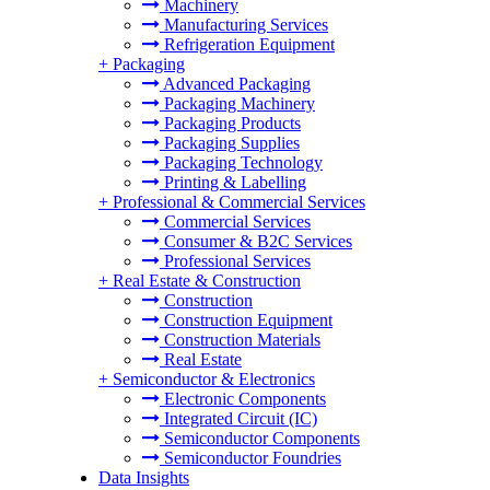
Machinery
Manufacturing Services
Refrigeration Equipment
+
Packaging
Advanced Packaging
Packaging Machinery
Packaging Products
Packaging Supplies
Packaging Technology
Printing & Labelling
+
Professional & Commercial Services
Commercial Services
Consumer & B2C Services
Professional Services
+
Real Estate & Construction
Construction
Construction Equipment
Construction Materials
Real Estate
+
Semiconductor & Electronics
Electronic Components
Integrated Circuit (IC)
Semiconductor Components
Semiconductor Foundries
Data Insights