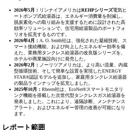
2026年5月：
リンナイアメリカは
REHPシリーズ
電気ヒ
ートポンプ式給湯器は、エネルギー消費量を削減し、
脱炭素化への取り組みを支援するために設計された高
効率ソリューションで、住宅用給湯製品のポートフォ
リオを拡充するものです。
2026年4月：
A. O. Smith社は、強化された凝縮技術、ス
マート接続機能、および向上したエネルギー効率を備
えた、業務用タンクレス給湯器の改良版シリーズを、
ホテルや商業施設向けに発売した。
2026年2月：
ノーリツアメリカは、より高い流量、内蔵
型循環技術、そして簡単な設置を実現したENERGY
STAR®認証モデルを追加し、家庭用タンクレス給湯器
の製品ラインナップを拡充しました。
2025年10月：
Rheem社は、EcoNet®スマートモニタリ
ング機能を搭載した次世代型タンクレスガス給湯器を
発表しました。これにより、遠隔診断、メンテナンス
アラート、およびエネルギー管理の改善が可能になり
ます。
レポート範囲