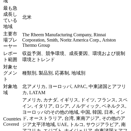
域
最も急
成長し
北米
ている
地域
主要市
The Rheem Manufacturing Company, Rinnai
場プレ
Corporation, Smith, Noritz America Corp., Ariston
Thermo Group
ーヤー
レポー
収益予測、競争環境、成長要因、環境および規制
ト範囲
環境とトレンド
対象セ
グメン
種類別, 製品別, 応募制, 地域別
ト
対象地
北アメリカ, ヨーロッパ, APAC, 中東諸国とアフリ
域
カ, LATAM
アメリカ, カナダ, イギリス, ドイツ, フランス, スペ
イン, イタリア, ロシア, ノルディック, ベネルクス,
ヨーロッパのその他の地域, 中国, 韓国, 日本, イン
ド, オーストラリア, 台湾, 東南アジア, その他のア
Countries
Covered
ジア太平洋地域, UAE, トルコ, サウジアラビア, 南
アフリカ, エジプト, ナイジェリア, 中東諸国とアフ