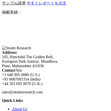
サンプル請求
今すぐレポートを注文
掲載実績：
Address:
105, Panchshil The Golden Bell,
Koregaon Park Annexe, Mundhwa,
Pune, Maharashtra 411036
Contact Us:
+1 646 905 0080 (U.S.)
+91 8087085354 (India)
+44 203 695 0070 (U.K.)
sales@straitsresearch.com
Quick Links
About Us