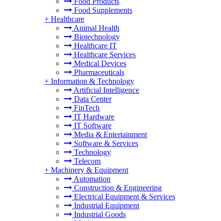
Food Products
Food Supplements
+
Healthcare
Animal Health
Biotechnology
Healthcare IT
Healthcare Services
Medical Devices
Pharmaceuticals
+
Information & Technology
Artificial Intelligence
Data Center
FinTech
IT Hardware
IT Software
Media & Entertainment
Software & Services
Technology
Telecom
+
Machinery & Equipment
Automation
Construction & Engineering
Electrical Equipment & Services
Industrial Equipment
Industrial Goods