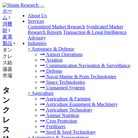
ホー
About Us
ム
Services
消費
Customized Market Research
Syndicated Market
財
Research Reports
Transaction & Legal Intelligence
家電
Advisory
製品
Industries
+
Aerospace & Defense
タン
Airport Operations
クレ
Aviation
ス給
Communication Navigation & Surveillance
湯器
Defense
市場
Naval Marine & Ports Technologies
Space Technologies
Unmanned Systems
タ
+
Agriculture
ン
Agriculture & Farming
Agriculture Equipment & Machinery
ク
Agriculture Technology
Animal Nutrition
レ
Crop Protection
Fertilizers
ス
Seed & Seed Technology
+
Automotive & Transportation