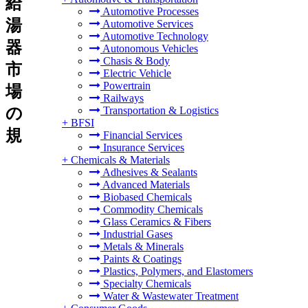
給
Automotive Processes
湯
Automotive Services
Automotive Technology
器
Autonomous Vehicles
Chasis & Body
市
Electric Vehicle
Powertrain
場
Railways
の
Transportation & Logistics
+
BFSI
規
Financial Services
Insurance Services
+
Chemicals & Materials
Adhesives & Sealants
Advanced Materials
Biobased Chemicals
Commodity Chemicals
Glass Ceramics & Fibers
Industrial Gases
Metals & Minerals
Paints & Coatings
Plastics, Polymers, and Elastomers
Specialty Chemicals
Water & Wastewater Treatment