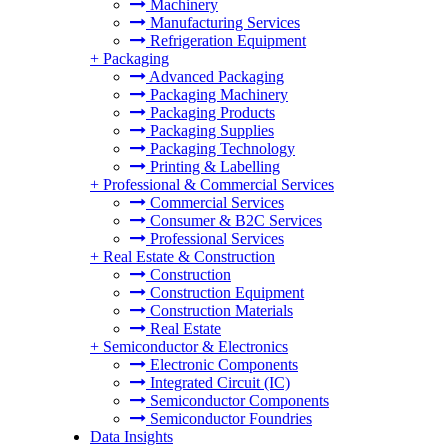
Machinery
Manufacturing Services
Refrigeration Equipment
+
Packaging
Advanced Packaging
Packaging Machinery
Packaging Products
Packaging Supplies
Packaging Technology
Printing & Labelling
+
Professional & Commercial Services
Commercial Services
Consumer & B2C Services
Professional Services
+
Real Estate & Construction
Construction
Construction Equipment
Construction Materials
Real Estate
+
Semiconductor & Electronics
Electronic Components
Integrated Circuit (IC)
Semiconductor Components
Semiconductor Foundries
Data Insights