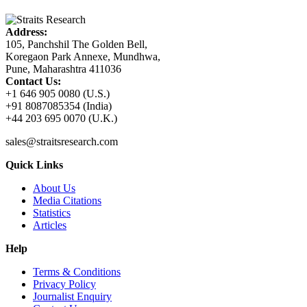
Address:
105, Panchshil The Golden Bell,
Koregaon Park Annexe, Mundhwa,
Pune, Maharashtra 411036
Contact Us:
+1 646 905 0080 (U.S.)
+91 8087085354 (India)
+44 203 695 0070 (U.K.)
sales@straitsresearch.com
Quick Links
About Us
Media Citations
Statistics
Articles
Help
Terms & Conditions
Privacy Policy
Journalist Enquiry