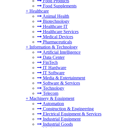
Food Products
Food Supplements
+
Healthcare
Animal Health
Biotechnology
Healthcare IT
Healthcare Services
Medical Devices
Pharmaceuticals
+
Information & Technology
Artificial Intelligence
Data Center
FinTech
IT Hardware
IT Software
Media & Entertainment
Software & Services
Technology
Telecom
+
Machinery & Equipment
Automation
Construction & Engineering
Electrical Equipment & Services
Industrial Equipment
Industrial Goods