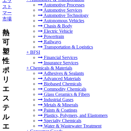
エラ
Automotive Processes
スト
Automotive Services
マー
Automotive Technology
市場
Autonomous Vehicles
Chasis & Body
Electric Vehicle
熱
Powertrain
可
Railways
Transportation & Logistics
塑
+
BFSI
Financial Services
性
Insurance Services
+
Chemicals & Materials
ポ
Adhesives & Sealants
リ
Advanced Materials
Biobased Chemicals
エ
Commodity Chemicals
Glass Ceramics & Fibers
ス
Industrial Gases
Metals & Minerals
テ
Paints & Coatings
Plastics, Polymers, and Elastomers
ル
Specialty Chemicals
エ
Water & Wastewater Treatment