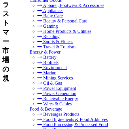
+
Consumer Goods
ラ
Apparel, Footwear & Accessories
Appliances
ス
Baby Care
Beauty & Personal Care
ト
Gaming
マ
Home Products & Utilities
Retailing
ー
Sports & Fitness
Travel & Tourism
市
+
Energy & Power
Battery
場
Biofuels
Environment
の
Marine
規
Mining Services
Oil & Gas
Power Equipment
Power Generation
Renewable Energy
Wires & Cables
+
Food & Beverage
Beverages Products
Food Ingredients & Food Additives
Food Processing & Processed Food