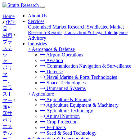
About Us
Home
Services
化学
Customized Market Research
Syndicated Market
品・
Research Reports
Transaction & Legal Intelligence
材料
Advisory
プラ
Industries
スチ
+
Aerospace & Defense
ッ
Airport Operations
Aviation
ク、
Communication Navigation & Surveillance
ポリ
Defense
マ
Naval Marine & Ports Technologies
ー、
Space Technologies
エラ
Unmanned Systems
スト
+
Agriculture
Agriculture & Farming
マー
Agriculture Equipment & Machinery
熱可
Agriculture Technology
塑性
Animal Nutrition
ポリ
Crop Protection
エス
Fertilizers
テル
Seed & Seed Technology
+
Automotive & Transportation