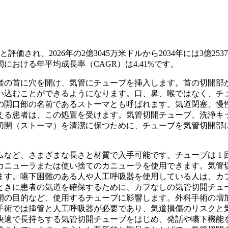
評価され、2026年の2億3045万米ドルから2034年には3億253
間における年平均成長率（CAGR）は4.41%です。
者の首に穴を開け、気管にチューブを挿入します。首の切開部
い込むことができるようになります。口、鼻、喉ではなく、チ
の開口部の名前であるストーマとも呼ばれます。気道閉塞、慢
える患者は、この処置を受けます。気管切開チューブ、洗浄キ
切開（ストーマ）を清潔に保つために、チューブを気管切開部
など、さまざまな長さと材質で入手可能です。チューブは 1 
なカニューラまたは使い捨てのカニューラを使用できます。気管
ます。嚥下困難のある人や人工呼吸器を使用している人は、カ
ときに患者の気道を確保するために、カフなしの気管切開チュ
開の目的など、使用するチューブに影響します。外科手術の増
手術では挿管と人工呼吸器が必要であり、気道損傷のリスクと
快適で長持ちする気管切開チューブをはじめ、発話や嚥下機能