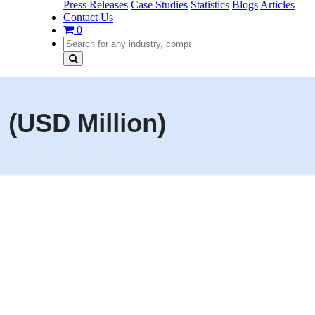
Press Releases
Case Studies
Statistics
Blogs
Articles
Contact Us
0