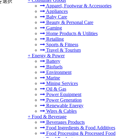
+
Consumer Goods
を選択
Apparel, Footwear & Accessories
Appliances
Baby Care
Beauty & Personal Care
Gaming
Home Products & Utilities
Retailing
Sports & Fitness
Travel & Tourism
+
Energy & Power
Battery
Biofuels
Environment
Marine
Mining Services
Oil & Gas
Power Equipment
Power Generation
Renewable Energy
Wires & Cables
+
Food & Beverage
Beverages Products
Food Ingredients & Food Additives
Food Processing & Processed Food