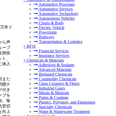
Automotive Processes
Automotive Services
Automotive Technology
Autonomous Vehicles
Chasis & Body
7万米ド
Electric Vehicle
Powertrain
Railways
Transportation & Logistics
から声
+
BFSI
ューブ
Financial Services
性肺疾
Insurance Services
ット、
+
Chemicals & Materials
に挿入
Adhesives & Sealants
Advanced Materials
Biobased Chemicals
回また
Commodity Chemicals
Glass Ceramics & Fibers
切開チ
Industrial Gases
フ付き
Metals & Minerals
ーブを
Paints & Coatings
加。毎
Plastics, Polymers, and Elastomers
気管切
Specialty Chemicals
を向上
Water & Wastewater Treatment