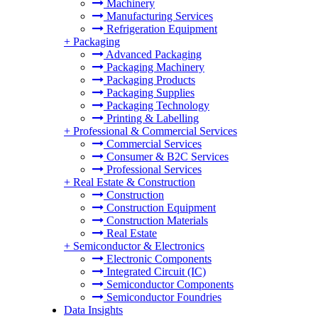
Machinery
Manufacturing Services
Refrigeration Equipment
+
Packaging
Advanced Packaging
Packaging Machinery
Packaging Products
Packaging Supplies
Packaging Technology
Printing & Labelling
+
Professional & Commercial Services
Commercial Services
Consumer & B2C Services
Professional Services
+
Real Estate & Construction
Construction
Construction Equipment
Construction Materials
Real Estate
+
Semiconductor & Electronics
Electronic Components
Integrated Circuit (IC)
Semiconductor Components
Semiconductor Foundries
Data Insights