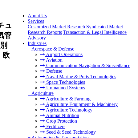
About Us
Services
チュ
Customized Market Research
Syndicated Market
Research Reports
Transaction & Legal Intelligence
気管
Advisory
Industries
別
+
Aerospace & Defense
、欧
Airport Operations
Aviation
Communication Navigation & Surveillance
Defense
Naval Marine & Ports Technologies
Space Technologies
Unmanned Systems
+
Agriculture
Agriculture & Farming
Agriculture Equipment & Machinery
Agriculture Technology
Animal Nutrition
Crop Protection
Fertilizers
Seed & Seed Technology
+
Automotive & Transportation