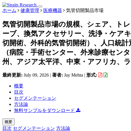
ホーム
健康管理
医療機器
気管切開製品市場
気管切開製品市場の規模、シェア、トレ
ーブ、換気アクセサリー、洗浄・ケアキ
切開術、外科的気管切開術）、人口統計
（病院・手術センター、外来診療センタ
州、アジア太平洋、中東・アフリカ、ラテン
最終更新:
July 09, 2026
|
著者:
Jay Mehta
|
形式:
概要
目次
セグメンテーション
方法論
無料サンプルをダウンロード
概要
目次
セグメンテーション
方法論