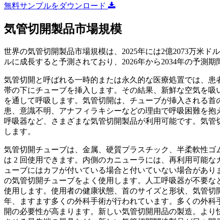
無料サンプルをダウンロード
気管切開製品市場規模
世界の気管切開製品市場規模は、2025年には2億2073万米ドルと
ルに成長すると予測されており、2026年から2034年の予測期
気管切開と呼ばれる一時的または永久的な医療処置では、患
帯の下にチューブを挿入します。その結果、新鮮な空気を吸
を通して呼吸します。気管切開は、チューブが挿入される首
患、意識不明、アナフィラキシーなどの理由で呼吸困難を抱
呼吸器など、さまざまな気管切開製品が利用可能です。気管
します。
気管切開チューブは、金属、硬質プラスチック、半柔軟性ゴム
は 2 回使用できます。内側のカニューラには、再利用可能
ューブにはカフが付いている場合と付いていない場合があり
の気管切開チューブをよく使用します。人工呼吸器が不要な
使用します。使用者の健康状態、首のサイズと形状、気管切
年、ますます多くの外科手術が行われています。多くの外科
開の必要性が高まります。新しい気管切開用品の製造。より