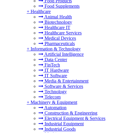
Food Products
Food Supplements
+
Healthcare
Animal Health
Biotechnology
Healthcare IT
Healthcare Services
Medical Devices
Pharmaceuticals
+
Information & Technology
Artificial Intelligence
Data Center
FinTech
IT Hardware
IT Software
Media & Entertainment
Software & Services
Technology
Telecom
+
Machinery & Equipment
Automation
Construction & Engineering
Electrical Equipment & Services
Industrial Equipment
Industrial Goods