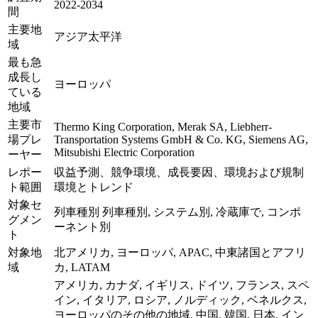
2022-2034
間
主要地
アジア太平洋
域
最も急
成長し
ヨーロッパ
ている
地域
主要市
Thermo King Corporation, Merak SA, Liebherr-
場プレ
Transportation Systems GmbH & Co. KG, Siemens AG,
Mitsubishi Electric Corporation
ーヤー
レポー
収益予測、競争環境、成長要因、環境および規制
ト範囲
環境とトレンド
対象セ
列車種別 列車種別, システム別, 冷蔵庫で, コンポ
グメン
ーネント別
ト
対象地
北アメリカ, ヨーロッパ, APAC, 中東諸国とアフリ
域
カ, LATAM
アメリカ, カナダ, イギリス, ドイツ, フランス, スペ
イン, イタリア, ロシア, ノルディック, ベネルクス,
ヨーロッパのその他の地域, 中国, 韓国, 日本, イン