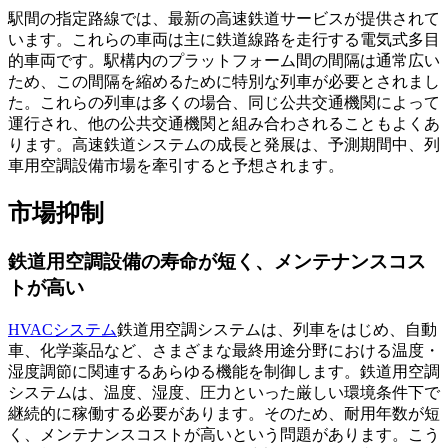
駅間の指定路線では、最新の高速鉄道サービスが提供されて
います。これらの車両は主に鉄道線路を走行する電気式多目
的車両です。駅構内のプラットフォーム間の間隔は通常広い
ため、この間隔を縮めるために特別な列車が必要とされまし
た。これらの列車は多くの場合、同じ公共交通機関によって
運行され、他の公共交通機関と組み合わされることもよくあ
ります。高速鉄道システムの成長と発展は、予測期間中、列
車用空調設備市場を牽引すると予想されます。
市場抑制
鉄道用空調設備の寿命が短く、メンテナンスコス
トが高い
HVACシステム
鉄道用空調システムは、列車をはじめ、自動
車、化学薬品など、さまざまな最終用途分野における温度・
湿度調節に関連するあらゆる機能を制御します。鉄道用空調
システムは、温度、湿度、圧力といった厳しい環境条件下で
継続的に稼働する必要があります。そのため、耐用年数が短
く、メンテナンスコストが高いという問題があります。こう