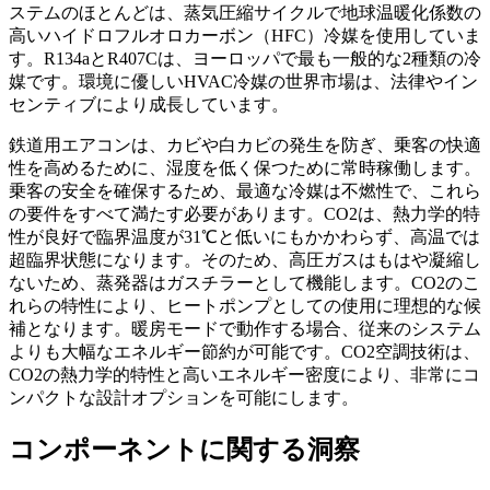
ステムのほとんどは、蒸気圧縮サイクルで地球温暖化係数の
高いハイドロフルオロカーボン（HFC）冷媒を使用していま
す。R134aとR407Cは、ヨーロッパで最も一般的な2種類の冷
媒です。環境に優しいHVAC冷媒の世界市場は、法律やイン
センティブにより成長しています。
鉄道用エアコンは、カビや白カビの発生を防ぎ、乗客の快適
性を高めるために、湿度を低く保つために常時稼働します。
乗客の安全を確保するため、最適な冷媒は不燃性で、これら
の要件をすべて満たす必要があります。CO2は、熱力学的特
性が良好で臨界温度が31℃と低いにもかかわらず、高温では
超臨界状態になります。そのため、高圧ガスはもはや凝縮し
ないため、蒸発器はガスチラーとして機能します。CO2のこ
れらの特性により、ヒートポンプとしての使用に理想的な候
補となります。暖房モードで動作する場合、従来のシステム
よりも大幅なエネルギー節約が可能です。CO2空調技術は、
CO2の熱力学的特性と高いエネルギー密度により、非常にコ
ンパクトな設計オプションを可能にします。
コンポーネントに関する洞察