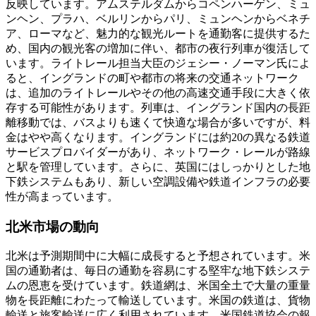
反映しています。アムステルダムからコペンハーゲン、ミュ
ンヘン、プラハ、ベルリンからパリ、ミュンヘンからベネチ
ア、ローマなど、魅力的な観光ルートを通勤客に提供するた
め、国内の観光客の増加に伴い、都市の夜行列車が復活して
います。ライトレール担当大臣のジェシー・ノーマン氏によ
ると、イングランドの町や都市の将来の交通ネットワーク
は、追加のライトレールやその他の高速交通手段に大きく依
存する可能性があります。列車は、イングランド国内の長距
離移動では、バスよりも速くて快適な場合が多いですが、料
金はやや高くなります。イングランドには約20の異なる鉄道
サービスプロバイダーがあり、ネットワーク・レールが路線
と駅を管理しています。さらに、英国にはしっかりとした地
下鉄システムもあり、新しい空調設備や鉄道インフラの必要
性が高まっています。
北米市場の動向
北米は予測期間中に大幅に成長すると予想されています。米
国の通勤者は、毎日の通勤を容易にする堅牢な地下鉄システ
ムの恩恵を受けています。鉄道網は、米国全土で大量の重量
物を長距離にわたって輸送しています。米国の鉄道は、貨物
輸送と旅客輸送に広く利用されています。米国鉄道協会の報