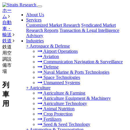
ホー
About Us
ム
Services
自動
Customized Market Research
Syndicated Market
車・
Research Reports
Transaction & Legal Intelligence
輸送
Advisory
鉄道
Industries
+
Aerospace & Defense
鉄道
Airport Operations
用空
Aviation
調設
Communication Navigation & Surveillance
備市
Defense
場
Naval Marine & Ports Technologies
Space Technologies
Unmanned Systems
列
+
Agriculture
車
Agriculture & Farming
Agriculture Equipment & Machinery
用
Agriculture Technology
Animal Nutrition
Crop Protection
Fertilizers
Seed & Seed Technology
+
Automotive & Transportation