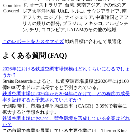
ド, オーストラリア, 台湾, 東南アジア, その他のア
Countries
Covered
ジア太平洋地域, UAE, トルコ, サウジアラビア, 南
アフリカ, エジプト, ナイジェリア, 中東諸国とアフ
リカの残りの部分, ブラジル, メキシコ, アルゼンチ
ン, チリ, コロンビア, LATAMのその他の地域
このレポートをカスタマイズ
戦略目標に合わせて最適化
よくある質問 (FAQ)
2026年における鉄道空調市場規模はどれくらいになるでしょ
うか？
Straits Researchによると、鉄道空調市場規模は2026年には160
億8000万米ドルに成長すると予測されている。
鉄道空調市場は2026年から2034年にかけて、どの程度の成長
率を記録すると予想されていますか？
予測期間中、市場は年平均成長率（CAGR）3.39%で着実に
拡大すると予想されます。
鉄道空調市場において、競争環境を形成している企業はどれ
か？
この市場で事業を展開している主要企業には、Thermo King