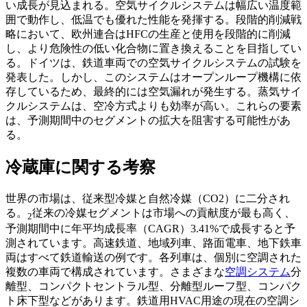
い成長が見込まれる。空気サイクルシステムは幅広い温度範
囲で動作し、低温でも優れた性能を発揮する。段階的削減戦
略において、欧州連合はHFCの生産と使用を段階的に削減
し、より危険性の低い化合物に置き換えることを目指してい
る。ドイツは、鉄道車両での空気サイクルシステムの試験を
発表した。しかし、このシステムはオープンループ機構に依
存しているため、最終的には空気漏れが発生する。蒸気サイ
クルシステムは、空冷方式よりも効率が高い。これらの要素
は、予測期間中のセグメントの拡大を阻害する可能性があ
る。
冷蔵庫に関する考察
世界の市場は、従来型冷媒と自然冷媒（CO2）に二分され
る。
従来の冷媒セグメントは市場への貢献度が最も高く、
2
予測期間中に年平均成長率（CAGR）3.41%で成長すると予
測されています。高速鉄道、地域列車、路面電車、地下鉄車
両はすべて鉄道輸送の例です。各列車は、個別に空調された
複数の車両で構成されています。さまざまな
空調システム
分
離型、コンパクトセントラル型、分離型ルーフ型、コンパク
ト床下型などがあります。鉄道用HVAC用途の現在の空調シ