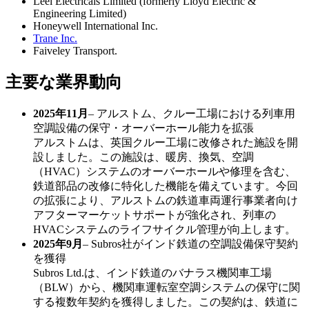
Leel Electricals Limited (formerly Lloyd Electric &
Engineering Limited)
Honeywell International Inc.
Trane Inc.
Faiveley Transport.
主要な業界動向
2025年11月
– アルストム、クルー工場における列車用
空調設備の保守・オーバーホール能力を拡張
アルストムは、英国クルー工場に改修された施設を開
設しました。この施設は、暖房、換気、空調
（HVAC）システムのオーバーホールや修理を含む、
鉄道部品の改修に特化した機能を備えています。今回
の拡張により、アルストムの鉄道車両運行事業者向け
アフターマーケットサポートが強化され、列車の
HVACシステムのライフサイクル管理が向上します。
2025年9月
– Subros社がインド鉄道の空調設備保守契約
を獲得
Subros Ltd.は、インド鉄道のバナラス機関車工場
（BLW）から、機関車運転室空調システムの保守に関
する複数年契約を獲得しました。この契約は、鉄道に