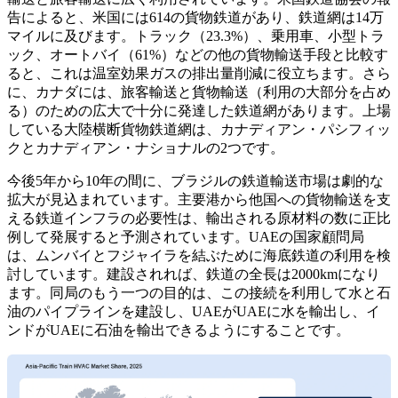
告によると、米国には614の貨物鉄道があり、鉄道網は14万
マイルに及びます。トラック（23.3%）、乗用車、小型トラ
ック、オートバイ（61%）などの他の貨物輸送手段と比較す
ると、これは温室効果ガスの排出量削減に役立ちます。さら
に、カナダには、旅客輸送と貨物輸送（利用の大部分を占め
る）のための広大で十分に発達した鉄道網があります。上場
している大陸横断貨物鉄道網は、カナディアン・パシフィッ
クとカナディアン・ナショナルの2つです。
今後5年から10年の間に、ブラジルの鉄道輸送市場は劇的な
拡大が見込まれています。主要港から他国への貨物輸送を支
える鉄道インフラの必要性は、輸出される原材料の数に正比
例して発展すると予測されています。UAEの国家顧問局
は、ムンバイとフジャイラを結ぶために海底鉄道の利用を検
討しています。建設されれば、鉄道の全長は2000kmになり
ます。同局のもう一つの目的は、この接続を利用して水と石
油のパイプラインを建設し、UAEがUAEに水を輸出し、イ
ンドがUAEに石油を輸出できるようにすることです。