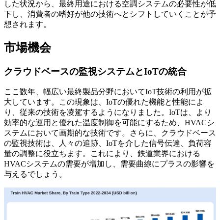
した状況から、最終用途における空調システムの必要性が低
下し、消費者の嗜好が他の技術へとシフトしていくことが予
想されます。
市場機会
クラウドベースの監視システムとIoTの統合
ここ数年、幅広い最終製品分野においてIoT技術の利用が拡
大しています。この現象は、IoTの優れた機能と性能によ
り、従来の技術を凌駕するようになりました。IoTは、より
効率的な運用と優れた温度制御を可能にするため、HVACシ
ステムにおいて画期的な技術です。さらに、クラウドベース
の監視技術は、人々の追跡、IoTを介した信号伝達、負荷容
量の調整に役立ちます。これにより、鉄道業界における
HVACシステムの需要が増加し、需要曲線にプラスの影響を
与えるでしょう。