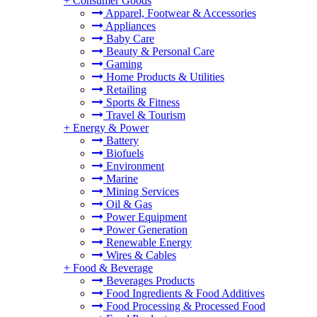
+
Consumer Goods
Apparel, Footwear & Accessories
Appliances
Baby Care
Beauty & Personal Care
Gaming
Home Products & Utilities
Retailing
Sports & Fitness
Travel & Tourism
+
Energy & Power
Battery
Biofuels
Environment
Marine
Mining Services
Oil & Gas
Power Equipment
Power Generation
Renewable Energy
Wires & Cables
+
Food & Beverage
Beverages Products
Food Ingredients & Food Additives
Food Processing & Processed Food