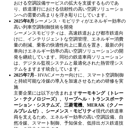
おける空調設備サービスの拡大を支援するものであ
り、鉄道運行における信頼性の高い空調ソリューショ
ンへの需要の高まりを浮き彫りにしています。
2025年8月
シーメンス・モビリティがエネルギー効率の
高い列車空調制御技術を開発
シーメンスモビリティは、高速鉄道および都市鉄道向
けに、インテリジェントな空調管理、エネルギー消費
量の削減、乗客の快適性向上に重点を置き、最新の列
車向けエネルギー効率の高い空調ソリューションの開
発を継続しています。同社の鉄道車両ソリューション
は、デジタル監視システムと最適化された熱管理シス
テムをますます統合しています。
2025年7月
– HVACメーカー向けに、スマート空調制御
と持続可能な冷媒の導入を加速させるための研修を実
施
主要企業には以下が含まれます
サーモキング（トレー
ン・テクノロジーズ）、リープヘル・トランスポーテ
ーション・システムズ、三菱電機、MERAK（クノー
ルブレムゼ）、シーメンス・モビリティ
現代の鉄道車
両を支えるため、エネルギー効率の高い空調設備、自
然冷媒、スマート制御、予知保全、低排出ガス鉄道技