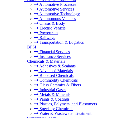
Automotive Processes
Automotive Services
Automotive Technology
Autonomous Vehicles
Chasis & Body
Electric Vehicle
Powertrain
Railways
Transportation & Logistics
+
BFSI
Financial Services
Insurance Services
+
Chemicals & Materials
Adhesives & Sealants
Advanced Materials
Biobased Chemicals
Commodity Chemicals
Glass Ceramics & Fibers
Industrial Gases
Metals & Minerals
Paints & Coatings
Plastics, Polymers, and Elastomers
Specialty Chemicals
Water & Wastewater Treatment