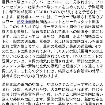
世界の市場はエアダンパーとブロワーに二分されます。ブロ
ワーセグメントは最大の市場シェアを占めており、予測期間
中に年平均成長率（CAGR）3.43%で成長すると予想されて
います。蒸発器ユニットには、モーターで駆動される遠心ブ
ロワー、
熱交換器
抵抗加熱ユニットとサーモスタット膨張
弁。このシナリオでは、サーモスタット膨張弁が高圧液状冷
媒の量を調整し、負荷需要に応じて低圧への膨張を可能にし
ます。場合によっては、蒸発器、送風機、および加熱ユニッ
トが、旧式の送風機、蒸発器、および蒸気加熱コイルを電気
加熱に置き換えますが、最新の蒸発器と最新の送風機が1つ
のユニットに統合されており、ほとんどの旧式乗用車の頭上
エリアに収まるように設計されています。HVACユニットの
送風ファンは、車両の換気に使用されます。新鮮な空気は、
ステンレス製の新鮮な空気の吸気口と通過ダクトを通して車
両に入り、これらのダクトには、結露と水を自動車の外部に
排出するための排水口があります。
通勤電車の車内の空気は、空調システムによって常に吸い込
まれ、冷却、ろ過された後、大気中に放出されます。同じ冷
却およびろ過装置を通った後、システムは同時に車内に吸い
込んだ外気を放出します。通常の運転状況では、新鮮な空気
を車内に十分に取り込むために、外気ダンパーが使用されま