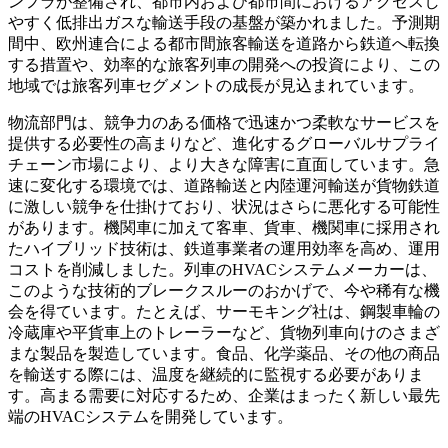
ンフラが整備され、都市内および都市間におけるアクセスし
やすく低排出ガスな輸送手段の基盤が築かれました。予測期
間中、欧州連合による都市間旅客輸送を道路から鉄道へ転換
する措置や、効率的な旅客列車の開発への投資により、この
地域では旅客列車セグメントの成長が見込まれています。
物流部門は、競争力のある価格で迅速かつ柔軟なサービスを
提供する必要性の高まりなど、進化するグローバルサプライ
チェーン市場により、より大きな障害に直面しています。急
速に変化する環境では、道路輸送と内陸運河輸送が貨物鉄道
に激しい競争を仕掛けており、状況はさらに悪化する可能性
があります。機関車に加えて客車、貨車、機関車に採用され
たハイブリッド技術は、鉄道事業者の運用効率を高め、運用
コストを削減しました。列車のHVACシステムメーカーは、
このような技術的ブレークスルーのおかげで、今や稀有な機
会を得ています。たとえば、サーモキング社は、鋼製車輪の
冷蔵庫や平貨車上のトレーラーなど、貨物列車向けのさまざ
まな製品を製造しています。食品、化学薬品、その他の商品
を輸送する際には、温度を継続的に監視する必要がありま
す。高まる需要に対応するため、企業はまったく新しい最先
端のHVACシステムを開発しています。