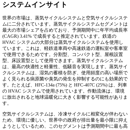
システムインサイト
世界の市場は、蒸気サイクルシステムと空気サイクルシステ
ムに二分されています。蒸気サイクルシステムセグメントは
最大の市場シェアを占めており、予測期間中に年平均成長率
(CAGR) 3.41% で成長すると推定されています。鉄道の
HVAC システムの大部分は蒸気サイクルシステムを使用し
ています。これは、軽鉄道車両や高速鉄道の運転室や客車室
で使用できるためです。分割型、コンパクト型、屋根設置
型、床設置型として使用できます。蒸気サイクルシステム
は、最高の快適性と軽量性、低騒音を実現します。蒸気サイ
クルシステムは、湿気の蓄積を防ぎ、使用頻度の高い場所で
よく見られる病原菌や臭気の発生を抑制するのにも効果的で
す。たとえば、HFC-134a (75%) と HFC-407C (25%) は、列車
の HVAC システムで使用されています。作動流体は、環境
に放出されると地球温暖化に大きく影響する可能性がありま
す。
空気サイクルシステムは、冷凍サイクルに相変化が伴わない
ため、環境に優しい。世界中の政府が排出量を最小限に抑え
ようとしているため、このセグメントは予測期間中に最も高