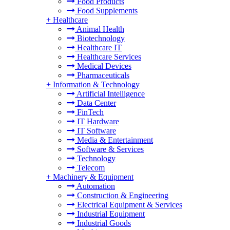
Food Products
Food Supplements
+
Healthcare
Animal Health
Biotechnology
Healthcare IT
Healthcare Services
Medical Devices
Pharmaceuticals
+
Information & Technology
Artificial Intelligence
Data Center
FinTech
IT Hardware
IT Software
Media & Entertainment
Software & Services
Technology
Telecom
+
Machinery & Equipment
Automation
Construction & Engineering
Electrical Equipment & Services
Industrial Equipment
Industrial Goods