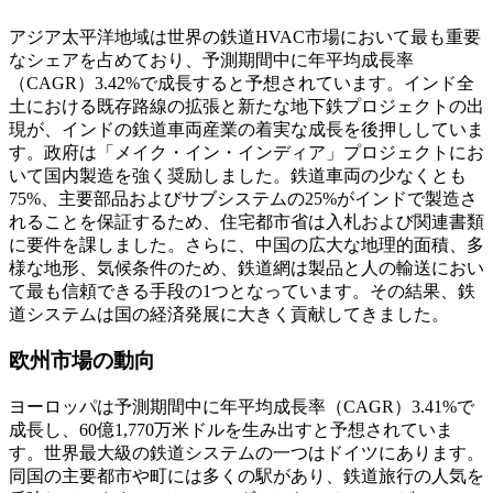
アジア太平洋地域は世界の鉄道HVAC市場において最も重要
なシェアを占めており、予測期間中に年平均成長率
（CAGR）3.42%で成長すると予想されています。インド全
土における既存路線の拡張と新たな地下鉄プロジェクトの出
現が、インドの鉄道車両産業の着実な成長を後押ししていま
す。政府は「メイク・イン・インディア」プロジェクトにお
いて国内製造を強く奨励しました。鉄道車両の少なくとも
75%、主要部品およびサブシステムの25%がインドで製造さ
れることを保証するため、住宅都市省は入札および関連書類
に要件を課しました。さらに、中国の広大な地理的面積、多
様な地形、気候条件のため、鉄道網は製品と人の輸送におい
て最も信頼できる手段の1つとなっています。その結果、鉄
道システムは国の経済発展に大きく貢献してきました。
欧州市場の動向
ヨーロッパは予測期間中に年平均成長率（CAGR）3.41%で
成長し、60億1,770万米ドルを生み出すと予想されていま
す。世界最大級の鉄道システムの一つはドイツにあります。
同国の主要都市や町には多くの駅があり、鉄道旅行の人気を