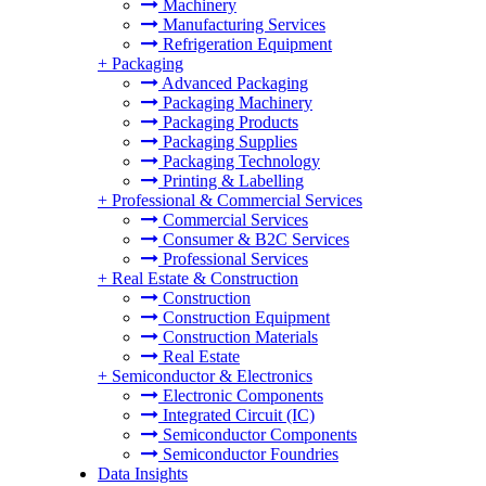
Machinery
Manufacturing Services
Refrigeration Equipment
+
Packaging
Advanced Packaging
Packaging Machinery
Packaging Products
Packaging Supplies
Packaging Technology
Printing & Labelling
+
Professional & Commercial Services
Commercial Services
Consumer & B2C Services
Professional Services
+
Real Estate & Construction
Construction
Construction Equipment
Construction Materials
Real Estate
+
Semiconductor & Electronics
Electronic Components
Integrated Circuit (IC)
Semiconductor Components
Semiconductor Foundries
Data Insights