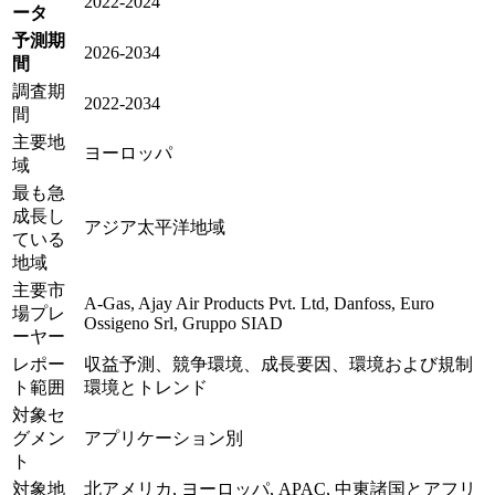
2022-2024
ータ
予測期
2026-2034
間
調査期
2022-2034
間
主要地
ヨーロッパ
域
最も急
成長し
アジア太平洋地域
ている
地域
主要市
A-Gas, Ajay Air Products Pvt. Ltd, Danfoss, Euro
場プレ
Ossigeno Srl, Gruppo SIAD
ーヤー
レポー
収益予測、競争環境、成長要因、環境および規制
ト範囲
環境とトレンド
対象セ
グメン
アプリケーション別
ト
対象地
北アメリカ, ヨーロッパ, APAC, 中東諸国とアフリ