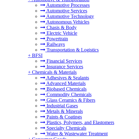
Automotive Processes
Automotive Services
Automotive Technology
Autonomous Vehicles
Chasis & Body
Electric Vehicle
Powertrain
Railways
Transportation & Logistics
+
BFSI
Financial Services
Insurance Services
+
Chemicals & Materials
Adhesives & Sealants
Advanced Materials
Biobased Chemicals
Commodity Chemicals
Glass Ceramics & Fibers
Industrial Gases
Metals & Minerals
Paints & Coatings
Plastics, Polymers, and Elastomers
Specialty Chemicals
Water & Wastewater Treatment