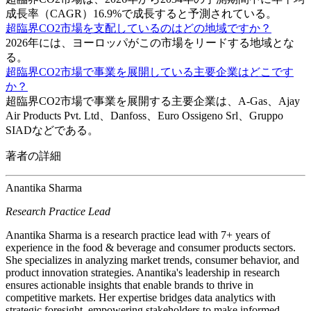
成長率（CAGR）16.9%で成長すると予測されている。
超臨界CO2市場を支配しているのはどの地域ですか？
2026年には、ヨーロッパがこの市場をリードする地域とな
る。
超臨界CO2市場で事業を展開している主要企業はどこです
か？
超臨界CO2市場で事業を展開する主要企業は、A-Gas、Ajay
Air Products Pvt. Ltd、Danfoss、Euro Ossigeno Srl、Gruppo
SIADなどである。
著者の詳細
Anantika Sharma
Research Practice Lead
Anantika Sharma is a research practice lead with 7+ years of
experience in the food & beverage and consumer products sectors.
She specializes in analyzing market trends, consumer behavior, and
product innovation strategies. Anantika's leadership in research
ensures actionable insights that enable brands to thrive in
competitive markets. Her expertise bridges data analytics with
strategic foresight, empowering stakeholders to make informed,