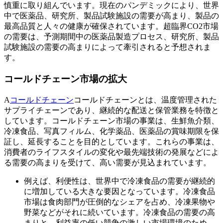
慎重に取り組んでいます。現在のパンデミックにより、世界
中で医薬品、研究所、製品試験施設の需要が高まり、製品の
最高品質と人々の健康が確保されています。超臨界CO2市場
の需要は、予測期間中の医薬品製造プロセス、研究所、製品
試験施設の需要の高まりによって牽引されると予想されま
す。
コールドチェーン市場の拡大
A
コールドチェーン
コールドチェーンとは、温度管理された
サプライチェーンであり、継続的な配送と保管業務を特徴と
しています。コールドチェーン市場の事業は、生鮮魚介類、
冷凍食品、写真フィルム、化学薬品、医薬品の賞味期限を保
証し、延長することを目的としています。これらの事業は、
消費者のライフスタイルの変化や最先端技術の発展などによ
る需要の高まりを受けて、高い需要が見込まれています。
例えば、利便性は、世界中で冷凍食品の需要が継続的
に増加している大きな要因となっています。冷凍食品
市場は食肉部門が圧倒的なシェアを占め、冷凍果物や
野菜などがそれに続いています。冷凍食品の需要の高
まりと、利益率の低い競争の激しい市場環境のため、