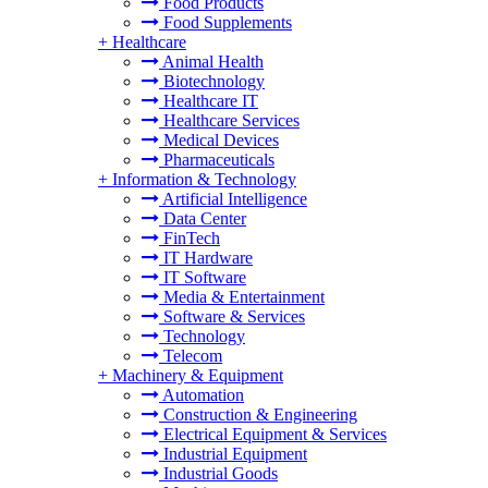
Food Products
Food Supplements
+
Healthcare
Animal Health
Biotechnology
Healthcare IT
Healthcare Services
Medical Devices
Pharmaceuticals
+
Information & Technology
Artificial Intelligence
Data Center
FinTech
IT Hardware
IT Software
Media & Entertainment
Software & Services
Technology
Telecom
+
Machinery & Equipment
Automation
Construction & Engineering
Electrical Equipment & Services
Industrial Equipment
Industrial Goods