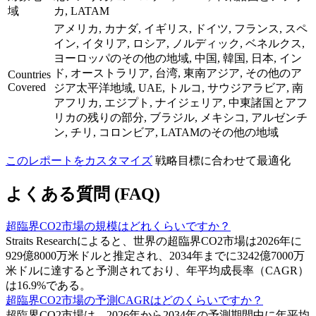
域
カ, LATAM
アメリカ, カナダ, イギリス, ドイツ, フランス, スペ
イン, イタリア, ロシア, ノルディック, ベネルクス,
ヨーロッパのその他の地域, 中国, 韓国, 日本, イン
ド, オーストラリア, 台湾, 東南アジア, その他のア
Countries
Covered
ジア太平洋地域, UAE, トルコ, サウジアラビア, 南
アフリカ, エジプト, ナイジェリア, 中東諸国とアフ
リカの残りの部分, ブラジル, メキシコ, アルゼンチ
ン, チリ, コロンビア, LATAMのその他の地域
このレポートをカスタマイズ
戦略目標に合わせて最適化
よくある質問 (FAQ)
超臨界CO2市場の規模はどれくらいですか？
Straits Researchによると、世界の超臨界CO2市場は2026年に
929億8000万米ドルと推定され、2034年までに3242億7000万
米ドルに達すると予測されており、年平均成長率（CAGR）
は16.9%である。
超臨界CO2市場の予測CAGRはどのくらいですか？
超臨界CO2市場は、2026年から2034年の予測期間中に年平均