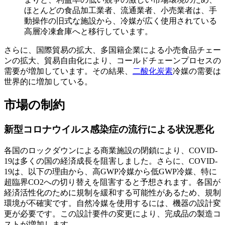
ほとんどの食品加工業者、流通業者、小売業者は、手
動操作の旧式な施設から、冷媒が広く使用されている
高層冷凍倉庫へと移行しています。
さらに、国際貿易の拡大、多国籍企業による小売食品チェー
ンの拡大、貿易自由化により、コールドチェーンプロセスの
需要が増加しています。その結果、
二酸化炭素
冷媒の需要は
世界的に増加している。
市場の制約
新型コロナウイルス感染症の流行による状況悪化
各国のロックダウンによる商業施設の閉鎖により、COVID-
19は多くの国の経済成長を阻害しました。さらに、COVID-
19は、以下の理由から、高GWP冷媒から低GWP冷媒、特に
超臨界CO2への切り替えを阻害すると予想されます。各国が
経済活性化のために規制を緩和する可能性があるため、規制
環境が不確実です。自然冷媒を使用するには、機器の設計変
更が必要です。この設計要件の変更により、完成品の製造コ
ストが増加します。