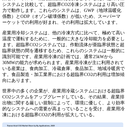
システムと比較して、超臨界CO2冷凍システムはより高い圧
力で動作します。これらのシステムは、GWP（地球温暖化
係数）とODP（オゾン破壊係数）が低いため、スーパーマ
ーケットでの利用が好まれ、その利用は拡大しています。
産業用冷却システムは、他の冷凍方式に比べて、極めて高い
温度で運転するために、一般的に大きな冷却能力を必要とし
ます。超臨界CO2システムでは、作動流体が亜臨界状態と超
臨界状態の間を遷移するため、これらのシステムは一般的に
識別可能です。産業用冷凍の計画では、通常25kWから
30MWの能力が求められます。産業用冷凍が主に利用されて
いる産業は、食肉加工、冷蔵倉庫、食品加工、地域冷暖房で
す。食品製造・加工業界における超臨界CO2の利用は増加傾
向にあります。
世界中の多くの企業が、産業用冷蔵システムにおける超臨界
CO2システムをアップグレードしている。その結果、産業排
出物に関する厳しい規制によって、環境に優しく、より効率
的なシステムへの需要が高まっていることを受け、産業用冷
凍における超臨界CO2の利用が拡大している。