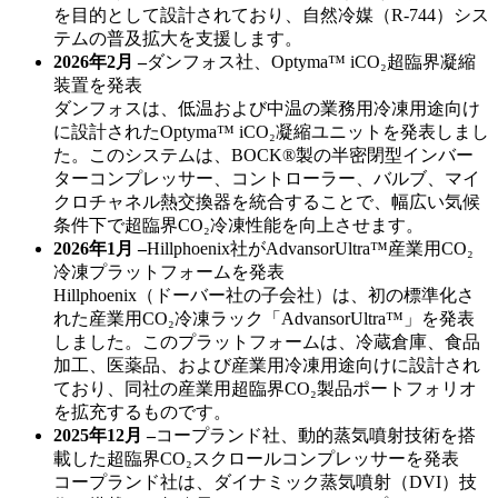
を目的として設計されており、自然冷媒（R-744）シス
テムの普及拡大を支援します。
2026年2月 –
ダンフォス社、Optyma™ iCO₂超臨界凝縮
装置を発表
ダンフォスは、低温および中温の業務用冷凍用途向け
に設計されたOptyma™ iCO₂凝縮ユニットを発表しまし
た。このシステムは、BOCK®製の半密閉型インバー
ターコンプレッサー、コントローラー、バルブ、マイ
クロチャネル熱交換器を統合することで、幅広い気候
条件下で超臨界CO₂冷凍性能を向上させます。
2026年1月 –
Hillphoenix社がAdvansorUltra™産業用CO₂
冷凍プラットフォームを発表
Hillphoenix（ドーバー社の子会社）は、初の標準化さ
れた産業用CO₂冷凍ラック「AdvansorUltra™」を発表
しました。このプラットフォームは、冷蔵倉庫、食品
加工、医薬品、および産業用冷凍用途向けに設計され
ており、同社の産業用超臨界CO₂製品ポートフォリオ
を拡充するものです。
2025年12月 –
コープランド社、動的蒸気噴射技術を搭
載した超臨界CO₂スクロールコンプレッサーを発表
コープランド社は、ダイナミック蒸気噴射（DVI）技