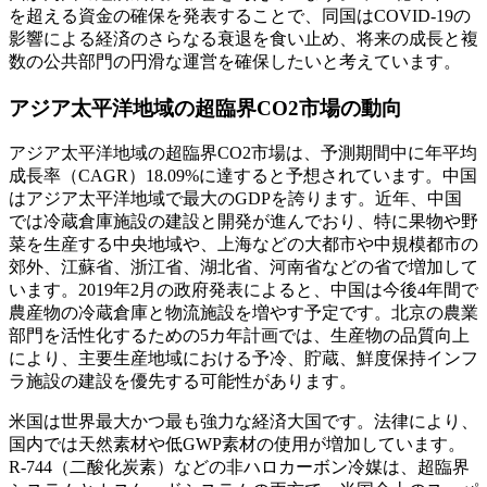
を超える資金の確保を発表することで、同国はCOVID-19の
影響による経済のさらなる衰退を食い止め、将来の成長と複
数の公共部門の円滑な運営を確保したいと考えています。
アジア太平洋地域の超臨界CO2市場の動向
アジア太平洋地域の超臨界CO2市場は、予測期間中に年平均
成長率（CAGR）18.09%に達すると予想されています。中国
はアジア太平洋地域で最大のGDPを誇ります。近年、中国
では冷蔵倉庫施設の建設と開発が進んでおり、特に果物や野
菜を生産する中央地域や、上海などの大都市や中規模都市の
郊外、江蘇省、浙江省、湖北省、河南省などの省で増加して
います。2019年2月の政府発表によると、中国は今後4年間で
農産物の冷蔵倉庫と物流施設を増やす予定です。北京の農業
部門を活性化するための5カ年計画では、生産物の品質向上
により、主要生産地域における予冷、貯蔵、鮮度保持インフ
ラ施設の建設を優先する可能性があります。
米国は世界最大かつ最も強力な経済大国です。法律により、
国内では天然素材や低GWP素材の使用が増加しています。
R-744（二酸化炭素）などの非ハロカーボン冷媒は、超臨界