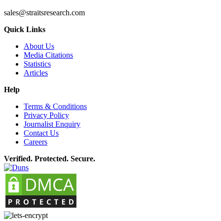
sales@straitsresearch.com
Quick Links
About Us
Media Citations
Statistics
Articles
Help
Terms & Conditions
Privacy Policy
Journalist Enquiry
Contact Us
Careers
Verified. Protected. Secure.