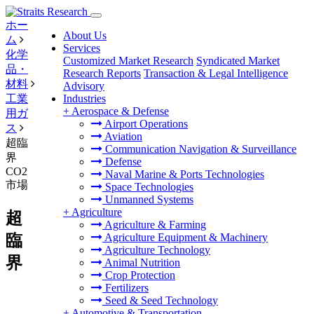
ホー
About Us
ム
Services
化学
Customized Market Research
Syndicated Market
品・
Research Reports
Transaction & Legal Intelligence
材料
Advisory
工業
Industries
+
Aerospace & Defense
用ガ
Airport Operations
ス
Aviation
超臨
Communication Navigation & Surveillance
界
Defense
CO2
Naval Marine & Ports Technologies
市場
Space Technologies
Unmanned Systems
+
Agriculture
超
Agriculture & Farming
臨
Agriculture Equipment & Machinery
Agriculture Technology
界
Animal Nutrition
Crop Protection
Fertilizers
Seed & Seed Technology
+
Automotive & Transportation