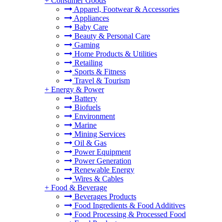
+
Consumer Goods
Apparel, Footwear & Accessories
Appliances
Baby Care
Beauty & Personal Care
Gaming
Home Products & Utilities
Retailing
Sports & Fitness
Travel & Tourism
+
Energy & Power
Battery
Biofuels
Environment
Marine
Mining Services
Oil & Gas
Power Equipment
Power Generation
Renewable Energy
Wires & Cables
+
Food & Beverage
Beverages Products
Food Ingredients & Food Additives
Food Processing & Processed Food