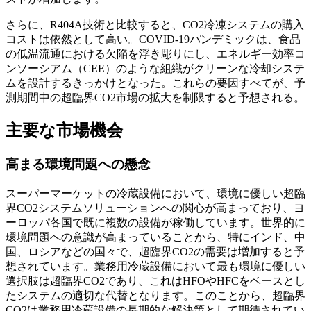
さらに、R404A技術と比較すると、CO2冷凍システムの購入
コストは依然として高い。COVID-19パンデミックは、食品
の低温流通における欠陥を浮き彫りにし、エネルギー効率コ
ンソーシアム（CEE）のような組織がクリーンな冷却システ
ムを設計するきっかけとなった。これらの要因すべてが、予
測期間中の超臨界CO2市場の拡大を制限すると予想される。
主要な市場機会
高まる環境問題への懸念
スーパーマーケットの冷蔵設備において、環境に優しい超臨
界CO2システムソリューションへの関心が高まっており、ヨ
ーロッパ各国で既に複数の設備が稼働しています。世界的に
環境問題への意識が高まっていることから、特にインド、中
国、ロシアなどの国々で、超臨界CO2の需要は増加すると予
想されています。業務用冷蔵設備において最も環境に優しい
選択肢は超臨界CO2であり、これはHFOやHFCをベースとし
たシステムの適切な代替となります。このことから、超臨界
CO2は業務用冷蔵設備の長期的な解決策として期待されてい