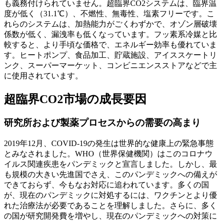
も義務付けられていません。超臨界CO2システムは、臨界温
度が低く（31.1℃）、不燃性、無毒性、塩素フリーです。こ
れらのシステムは、加熱能力がごくわずかで、オゾン層破壊
係数が低く、漏洩率も低くなっています。フッ素系冷媒と比
較すると、より手頃な価格で、エネルギー効率も優れていま
す。ヒートポンプ、食品加工、貯蔵施設、アイススケートリ
ンク、スーパーマーケット、コンビニエンスストアなどで主
に使用されています。
超臨界CO2市場の成長要因
研究所および製薬プロセスからの需要の高まり
2019年12月、COVID-19の発生は世界的な健康上の緊急事態
とみなされました。WHO（世界保健機関）はこのコロナウ
イルス関連疾患をパンデミックと宣言しました。しかし、最
も規模の大きい先進国でさえ、このパンデミックへの備えが
できておらず、今もなお対応に追われています。多くの国
が、現在のパンデミックに対処するには、ワクチンとより優
れた治療法が必要であることを理解しました。さらに、多く
の国が研究開発費を増やし、現在のパンデミックへの対策に