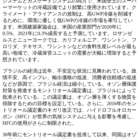
システムとカスケードシステムの両方で、米国全土のスーパ
ーマーケットの冷蔵設備でより頻繁に使用されています。ク
ライメート・アライアンスの規制は、高GWP冷媒を削減す
るために、環境に優しく低GWPの冷媒の市場を牽引してい
ます。米国建築家協会は、米国の産業部門が2020年に
0.5%、2021年に0.3%成長すると予測しています。ロサンゼ
ルスとニューヨークでは、カリフォルニア、ワシントン、フ
ロリダ、テキサス、ワシントンなどの食料生産レベルが最も
高い地域で、冷蔵保管ユニットの需要が大幅に増加すると予
想されています。
ブラジルの経済は近年、不安定な状況に見舞われている。政
情不安、高インフレ、輸出価格の低迷、消費者信頼感の低迷
などが原因で、ブラジル経済は縮小している。オゾン層保護
対策を推進するモントリオール議定書は、ブラジルによって
批准されている。この議定書は、オゾン層を薄くする物質を
排除するための目標を設定している。さらに、2016年のモン
トリオール議定書のキガリ改正では、ハイドロフルオロカー
ボン（HFC）が世界の気候システムに与える影響を考慮し、
HFCの使用がさらに制限された。
30年前にモントリオール議定書を批准して以来、同国はオゾ