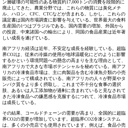
ン層破壊の可能性のある物質約17,000トンの消費を段階的に
廃止してきた。農業分野では、これらの物質には臭化メチ
ル、ハロン、CFC、CTCなどが含まれる。しかし、これらの
議定書は国内市場調査に影響を与えている。世界最大の食料
生産国の1つはブラジルである。国内需要の増加、外国から
の投資、中東諸国への輸出により、同国の食品産業は近年著
しい成長を遂げている。
南アフリカ経済は近年、不安定な成長を経験している。超臨
界CO2は、従来の冷媒の使用が地球温暖化にどのように影響
するかという環境問題への懸念の高まりを主な理由として、
南アフリカで大きな市場ポテンシャルを秘めている。南アフ
リカの冷凍食品市場は、主に肉製品を含む冷凍魚介類の小売
販売によって構成されている。南アフリカの人々が野菜やタ
ンパク質をより多く摂取し、これまで不十分な食事の選択
肢、あるいは人工添加物が過剰に含まれていると見なされて
きた冷凍食品への嫌悪感を克服するにつれて、冷凍食品市場
は成長している。
その結果、コールドチェーンの需要が高まり、全国的に超臨
界CO2の需要が増加しています。超臨界CO2冷凍システム
は、多くの小売店でも使用されています。例えば、食品小売