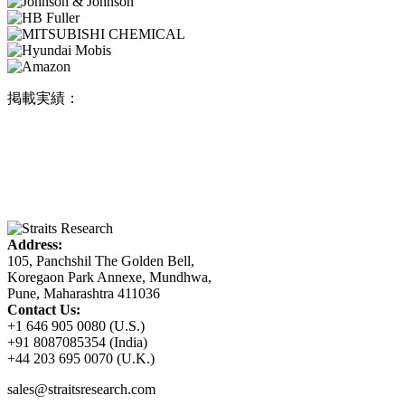
掲載実績：
Address:
105, Panchshil The Golden Bell,
Koregaon Park Annexe, Mundhwa,
Pune, Maharashtra 411036
Contact Us:
+1 646 905 0080 (U.S.)
+91 8087085354 (India)
+44 203 695 0070 (U.K.)
sales@straitsresearch.com