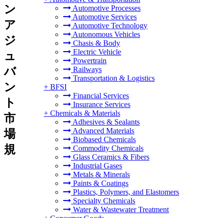
ン
Automotive Processes
Automotive Services
ア
Automotive Technology
Autonomous Vehicles
ジ
Chasis & Body
Electric Vehicle
ュ
Powertrain
バ
Railways
Transportation & Logistics
ン
+
BFSI
Financial Services
ト
Insurance Services
+
Chemicals & Materials
市
Adhesives & Sealants
Advanced Materials
場
Biobased Chemicals
規
Commodity Chemicals
Glass Ceramics & Fibers
Industrial Gases
Metals & Minerals
Paints & Coatings
Plastics, Polymers, and Elastomers
Specialty Chemicals
Water & Wastewater Treatment