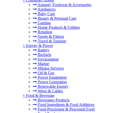
+
Consumer Goods
Apparel, Footwear & Accessories
Appliances
Baby Care
Beauty & Personal Care
Gaming
Home Products & Utilities
Retailing
Sports & Fitness
Travel & Tourism
+
Energy & Power
Battery
Biofuels
Environment
Marine
Mining Services
Oil & Gas
Power Equipment
Power Generation
Renewable Energy
Wires & Cables
+
Food & Beverage
Beverages Products
Food Ingredients & Food Additives
Food Processing & Processed Food