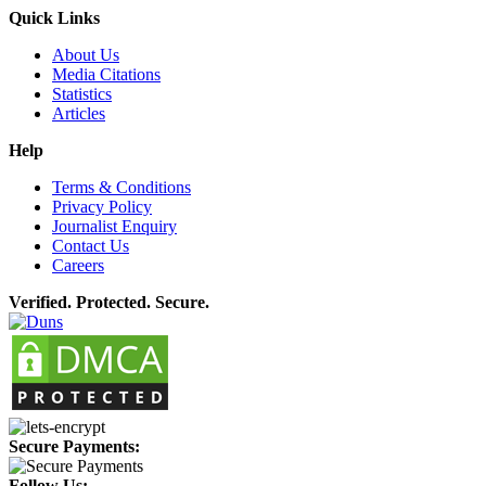
Quick Links
About Us
Media Citations
Statistics
Articles
Help
Terms & Conditions
Privacy Policy
Journalist Enquiry
Contact Us
Careers
Verified. Protected. Secure.
Secure Payments:
Follow Us: