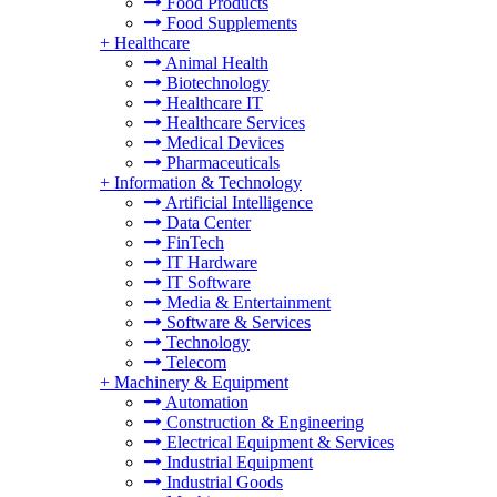
Food Products
Food Supplements
+
Healthcare
Animal Health
Biotechnology
Healthcare IT
Healthcare Services
Medical Devices
Pharmaceuticals
+
Information & Technology
Artificial Intelligence
Data Center
FinTech
IT Hardware
IT Software
Media & Entertainment
Software & Services
Technology
Telecom
+
Machinery & Equipment
Automation
Construction & Engineering
Electrical Equipment & Services
Industrial Equipment
Industrial Goods