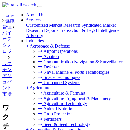
About Us
Home
Services
健康
Customized Market Research
Syndicated Market
管理
Research Reports
Transaction & Legal Intelligence
バイ
Advisory
オテ
Industries
クノ
+
Aerospace & Defense
ロジ
Airport Operations
Aviation
ー
Communication Navigation & Surveillance
ワク
Defense
チン
Naval Marine & Ports Technologies
アジ
Space Technologies
ュバ
Unmanned Systems
ント
+
Agriculture
Agriculture & Farming
市場
Agriculture Equipment & Machinery
Agriculture Technology
ワ
Animal Nutrition
Crop Protection
ク
Fertilizers
Seed & Seed Technology
チ
+
Automotive & Transportation