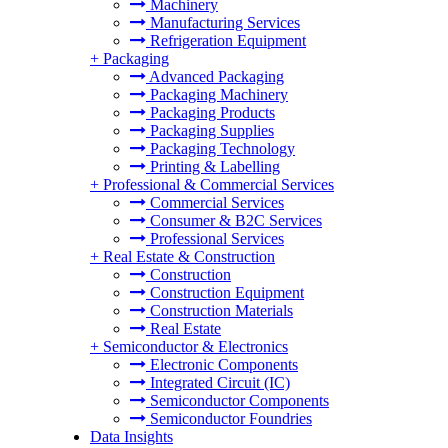
Machinery
Manufacturing Services
Refrigeration Equipment
+
Packaging
Advanced Packaging
Packaging Machinery
Packaging Products
Packaging Supplies
Packaging Technology
Printing & Labelling
+
Professional & Commercial Services
Commercial Services
Consumer & B2C Services
Professional Services
+
Real Estate & Construction
Construction
Construction Equipment
Construction Materials
Real Estate
+
Semiconductor & Electronics
Electronic Components
Integrated Circuit (IC)
Semiconductor Components
Semiconductor Foundries
Data Insights