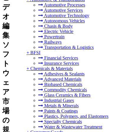
Automotive Processes
デ
Automotive Services
オ
Automotive Technology
Autonomous Vehicles
編
Chasis & Body
Electric Vehicle
集
Powertrain
Railways
ソ
Transportation & Logistics
+
BFSI
フ
Financial Services
ト
Insurance Services
+
Chemicals & Materials
ウ
Adhesives & Sealants
Advanced Materials
ェ
Biobased Chemicals
Commodity Chemicals
ア
Glass Ceramics & Fibers
市
Industrial Gases
Metals & Minerals
場
Paints & Coatings
Plastics, Polymers, and Elastomers
の
Specialty Chemicals
Water & Wastewater Treatment
規