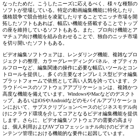
なったためだ。こうしたニーズに応えるべく、様々な種類の
ソフトが登場している。特定の動画編集機能に特化したり、
価格競争で競合他社を凌駕したりすることでニッチ市場を開
拓したソフトもあれば、幅広い機能を搭載することでトップ
の座を維持しているソフトもある。また、プロ向け機能とア
マチュア向け機能を組み合わせることで、独自のニッチ市場
を切り開いたソフトもある。
ビデオ編集ソフトウェアは、レンダリング機能、複雑なプロ
ジェクトの整理、カラーグレーディングパネル、オプティカ
ルフローなど、編集関連の操作に必要な幅広いツールとコン
トロールを提供し、多くの主要なオンプレミス型ビデオ編集
プラットフォームで依然として高い人気を誇っています。ク
ラウドベースのソフトウェアアプリケーションは、複雑かつ
高度な機能を備えています。WindowsやMacなどのデスクト
ップ、あるいはiOSやAndroidなどのモバイルアプリケーショ
ンにおいて、サブスクリプションベースのビジネスモデル向
けにクラウド環境を介してコアとなるビデオ編集機能を提供
します。さらに、ビデオ編集ソフトウェアの需要の高まり
は、個人利用およびAVプロフェッショナル向けのビデオコ
ンテンツ管理における機能的な要件に起因しています。