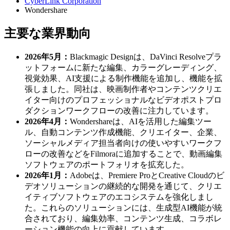
CyberLink Corporation
Wondershare
主要な業界動向
2026年5月：
Blackmagic Designは、DaVinci Resolveプラ
ットフォームに新たな編集、カラーグレーディング、
視覚効果、AI支援による制作機能を追加し、機能を拡
張しました。同社は、映画制作者やコンテンツクリエ
イター向けのプロフェッショナルなビデオポストプロ
ダクションワークフローの改善に注力しています。
2026年4月：
Wondershareは、AIを活用した編集ツー
ル、自動コンテンツ作成機能、クリエイター、企業、
ソーシャルメディア担当者向けの使いやすいワークフ
ローの改善などをFilmoraに追加することで、動画編集
ソフトウェアのポートフォリオを拡充した。
2026年1月：
Adobeは、Premiere ProとCreative Cloudのビ
デオソリューションの継続的な開発を通じて、クリエ
イティブソフトウェアのエコシステムを強化しまし
た。これらのソリューションには、生成型AI機能が統
合されており、編集効率、コンテンツ生成、コラボレ
ーション機能の向上に貢献しています。