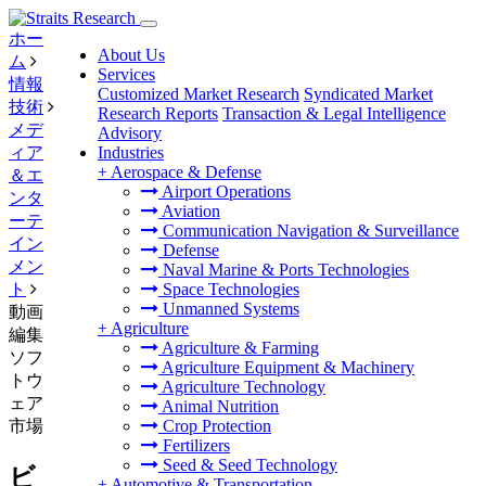
ホー
About Us
ム
Services
情報
Customized Market Research
Syndicated Market
技術
Research Reports
Transaction & Legal Intelligence
メデ
Advisory
ィア
Industries
+
Aerospace & Defense
＆エ
Airport Operations
ンタ
Aviation
ーテ
Communication Navigation & Surveillance
イン
Defense
メン
Naval Marine & Ports Technologies
ト
Space Technologies
Unmanned Systems
動画
+
Agriculture
編集
Agriculture & Farming
ソフ
Agriculture Equipment & Machinery
トウ
Agriculture Technology
ェア
Animal Nutrition
市場
Crop Protection
Fertilizers
Seed & Seed Technology
ビ
+
Automotive & Transportation