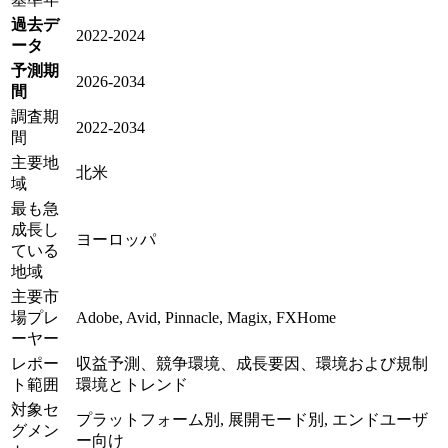
過去デ
2022-2024
ータ
予測期
2026-2034
間
調査期
2022-2034
間
主要地
北米
域
最も急
成長し
ヨーロッパ
ている
地域
主要市
場プレ
Adobe, Avid, Pinnacle, Magix, FXHome
ーヤー
レポー
収益予測、競争環境、成長要因、環境および規制
ト範囲
環境とトレンド
対象セ
プラットフォーム別, 展開モード別, エンドユーザ
グメン
ー向け