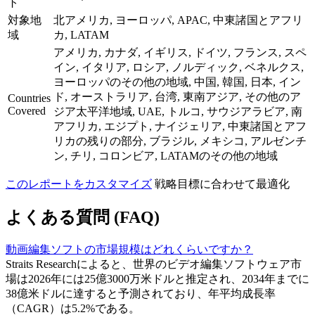
ト
対象地
北アメリカ, ヨーロッパ, APAC, 中東諸国とアフリ
域
カ, LATAM
アメリカ, カナダ, イギリス, ドイツ, フランス, スペ
イン, イタリア, ロシア, ノルディック, ベネルクス,
ヨーロッパのその他の地域, 中国, 韓国, 日本, イン
ド, オーストラリア, 台湾, 東南アジア, その他のア
Countries
Covered
ジア太平洋地域, UAE, トルコ, サウジアラビア, 南
アフリカ, エジプト, ナイジェリア, 中東諸国とアフ
リカの残りの部分, ブラジル, メキシコ, アルゼンチ
ン, チリ, コロンビア, LATAMのその他の地域
このレポートをカスタマイズ
戦略目標に合わせて最適化
よくある質問 (FAQ)
動画編集ソフトの市場規模はどれくらいですか？
Straits Researchによると、世界のビデオ編集ソフトウェア市
場は2026年には25億3000万米ドルと推定され、2034年までに
38億米ドルに達すると予測されており、年平均成長率
（CAGR）は5.2%である。