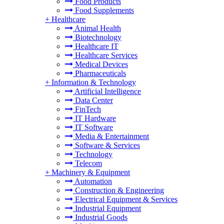
Food Products
Food Supplements
+
Healthcare
Animal Health
Biotechnology
Healthcare IT
Healthcare Services
Medical Devices
Pharmaceuticals
+
Information & Technology
Artificial Intelligence
Data Center
FinTech
IT Hardware
IT Software
Media & Entertainment
Software & Services
Technology
Telecom
+
Machinery & Equipment
Automation
Construction & Engineering
Electrical Equipment & Services
Industrial Equipment
Industrial Goods