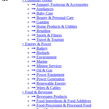
+
Consumer Goods
Apparel, Footwear & Accessories
Appliances
Baby Care
Beauty & Personal Care
Gaming
Home Products & Utilities
Retailing
Sports & Fitness
Travel & Tourism
+
Energy & Power
Battery
Biofuels
Environment
Marine
Mining Services
Oil & Gas
Power Equipment
Power Generation
Renewable Energy
Wires & Cables
+
Food & Beverage
Beverages Products
Food Ingredients & Food Additives
Food Processing & Processed Food