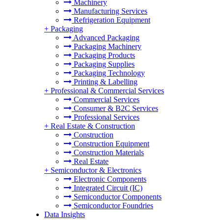
Machinery
Manufacturing Services
Refrigeration Equipment
+
Packaging
Advanced Packaging
Packaging Machinery
Packaging Products
Packaging Supplies
Packaging Technology
Printing & Labelling
+
Professional & Commercial Services
Commercial Services
Consumer & B2C Services
Professional Services
+
Real Estate & Construction
Construction
Construction Equipment
Construction Materials
Real Estate
+
Semiconductor & Electronics
Electronic Components
Integrated Circuit (IC)
Semiconductor Components
Semiconductor Foundries
Data Insights