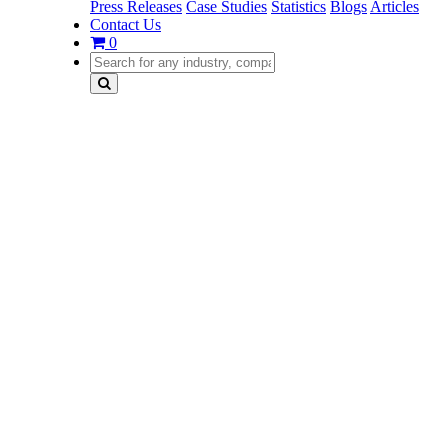
Press Releases
Case Studies
Statistics
Blogs
Articles
Contact Us
0