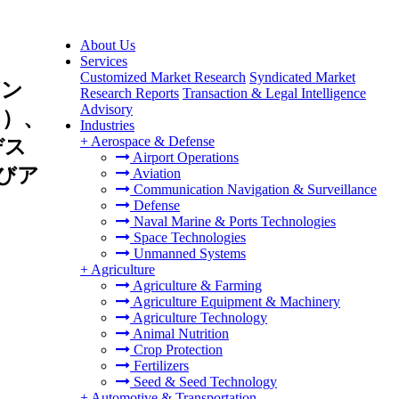
About Us
Services
Customized Market Research
Syndicated Market
ョン
Research Reports
Transaction & Legal Intelligence
Advisory
ド）、
Industries
+
Aerospace & Defense
デス
Airport Operations
びア
Aviation
Communication Navigation & Surveillance
Defense
Naval Marine & Ports Technologies
Space Technologies
Unmanned Systems
+
Agriculture
Agriculture & Farming
Agriculture Equipment & Machinery
Agriculture Technology
Animal Nutrition
Crop Protection
Fertilizers
Seed & Seed Technology
+
Automotive & Transportation