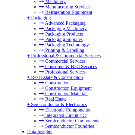
Machinery
Manufacturing Services
Refrigeration Equipment
+
Packaging
Advanced Packaging
Packaging Machinery
Packaging Products
Packaging Supplies
Packaging Technology
Printing & Labelling
+
Professional & Commercial Services
Commercial Services
Consumer & B2C Services
Professional Services
+
Real Estate & Construction
Construction
Construction Equipment
Construction Materials
Real Estate
+
Semiconductor & Electronics
Electronic Components
Integrated Circuit (IC)
Semiconductor Components
Semiconductor Foundries
Data Insights