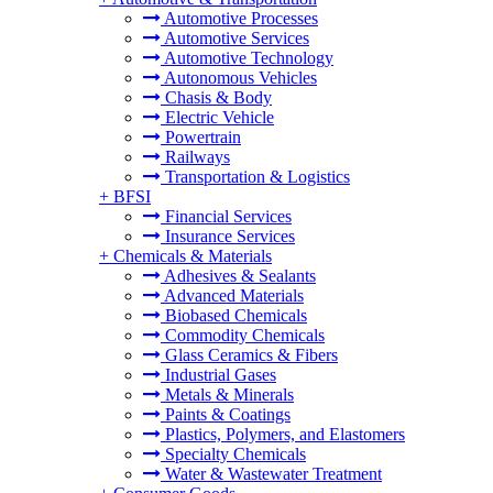
Automotive Processes
Automotive Services
Automotive Technology
Autonomous Vehicles
Chasis & Body
Electric Vehicle
Powertrain
Railways
Transportation & Logistics
+
BFSI
Financial Services
Insurance Services
+
Chemicals & Materials
Adhesives & Sealants
Advanced Materials
Biobased Chemicals
Commodity Chemicals
Glass Ceramics & Fibers
Industrial Gases
Metals & Minerals
Paints & Coatings
Plastics, Polymers, and Elastomers
Specialty Chemicals
Water & Wastewater Treatment