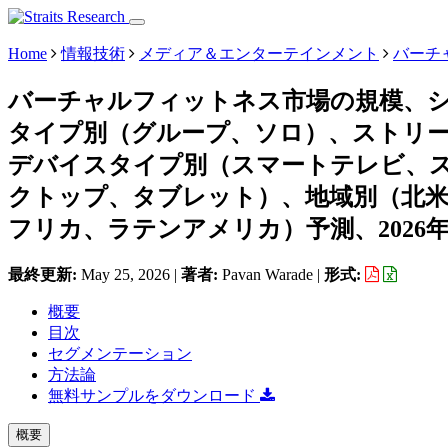
Home
情報技術
メディア＆エンターテインメント
バーチ
バーチャルフィットネス市場の規模、
タイプ別（グループ、ソロ）、ストリ
デバイスタイプ別（スマートテレビ、
クトップ、タブレット）、地域別（北
フリカ、ラテンアメリカ）予測、2026年～
最終更新:
May 25, 2026
|
著者:
Pavan Warade
|
形式:
概要
目次
セグメンテーション
方法論
無料サンプルをダウンロード
概要