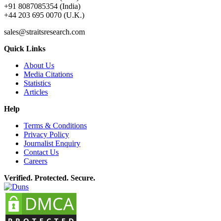
+91 8087085354 (India)
+44 203 695 0070 (U.K.)
sales@straitsresearch.com
Quick Links
About Us
Media Citations
Statistics
Articles
Help
Terms & Conditions
Privacy Policy
Journalist Enquiry
Contact Us
Careers
Verified. Protected. Secure.