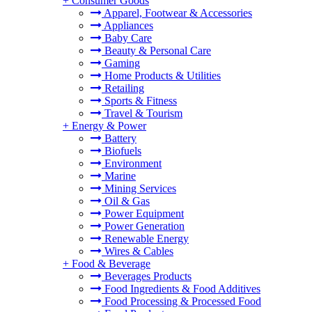
+
Consumer Goods
Apparel, Footwear & Accessories
Appliances
Baby Care
Beauty & Personal Care
Gaming
Home Products & Utilities
。
Retailing
Sports & Fitness
Travel & Tourism
+
Energy & Power
Battery
Biofuels
Environment
Marine
Mining Services
Oil & Gas
Power Equipment
Power Generation
Renewable Energy
Wires & Cables
+
Food & Beverage
Beverages Products
Food Ingredients & Food Additives
Food Processing & Processed Food