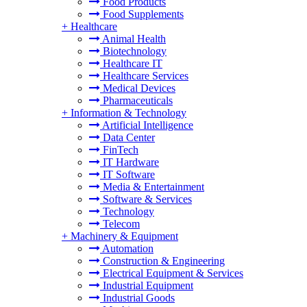
Food Products
Food Supplements
+
Healthcare
Animal Health
Biotechnology
Healthcare IT
Healthcare Services
Medical Devices
Pharmaceuticals
+
Information & Technology
Artificial Intelligence
Data Center
FinTech
IT Hardware
IT Software
Media & Entertainment
Software & Services
Technology
Telecom
+
Machinery & Equipment
Automation
Construction & Engineering
Electrical Equipment & Services
Industrial Equipment
Industrial Goods