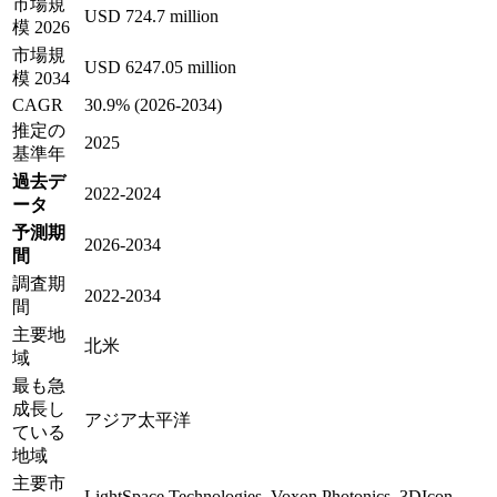
市場規
USD 724.7 million
模 2026
市場規
USD 6247.05 million
模 2034
CAGR
30.9% (2026-2034)
推定の
2025
基準年
過去デ
2022-2024
ータ
予測期
2026-2034
間
調査期
2022-2034
間
主要地
北米
域
最も急
成長し
アジア太平洋
ている
地域
主要市
LightSpace Technologies, Voxon Photonics, 3DIcon