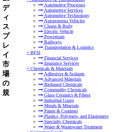
Automotive Processes
デ
Automotive Services
Automotive Technology
ィ
Autonomous Vehicles
ス
Chasis & Body
Electric Vehicle
プ
Powertrain
Railways
レ
Transportation & Logistics
+
BFSI
イ
Financial Services
市
Insurance Services
+
Chemicals & Materials
場
Adhesives & Sealants
Advanced Materials
の
Biobased Chemicals
Commodity Chemicals
規
Glass Ceramics & Fibers
Industrial Gases
Metals & Minerals
Paints & Coatings
Plastics, Polymers, and Elastomers
Specialty Chemicals
Water & Wastewater Treatment