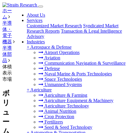
ホー
About Us
ム
Services
半導
Customized Market Research
Syndicated Market
体・
Research Reports
Transaction & Legal Intelligence
電子
Advisory
機器
Industries
+
Aerospace & Defense
半導
Airport Operations
体部
Aviation
品
Communication Navigation & Surveillance
体積
Defense
表示
Naval Marine & Ports Technologies
市場
Space Technologies
Unmanned Systems
+
Agriculture
ボ
Agriculture & Farming
Agriculture Equipment & Machinery
リ
Agriculture Technology
ュ
Animal Nutrition
Crop Protection
ー
Fertilizers
Seed & Seed Technology
ム
+
Automotive & Transportation