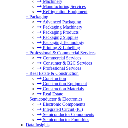
Machinery
Manufacturing Services
Refrigeration Equipment
+
Packaging
Advanced Packaging
Packaging Machinery
Packaging Products
Packaging Supplies
Packaging Technology
Printing & Labelling
+
Professional & Commercial Services
Commercial Services
Consumer & B2C Services
Professional Services
+
Real Estate & Construction
Construction
Construction Equipment
Construction Materials
Real Estate
+
Semiconductor & Electronics
Electronic Components
Integrated Circuit (IC)
Semiconductor Components
Semiconductor Foundries
Data Insights