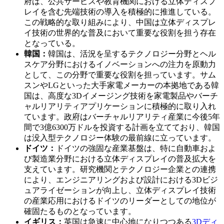
府は、公共サービスや教育機関における立体ディスプ
レイを含む先端技術の導入を積極的に推進している。
この戦略的な取り組みにより、中国は立体ディスプレ
イ技術の世界的な普及において重要な役割を担う存在
となっている。
韓国：
韓国は、活況を呈するテクノロジー分野とヘル
スケア分野におけるイノベーションへの注力を原動力
として、この分野で重要な役割を担っています。サム
スンやLGといった大手家電メーカーの本拠地である韓
国は、高度な3Dイメージング技術を家電製品やバーチ
ャルリアリティアプリケーションに積極的に取り入れ
ています。政府はバーチャルリアリティ産業に今後5年
間で3億6300万ドルを投資する計画を立てており、韓国
は没入型テクノロジー体験の最前線に立っています。
ドイツ：
ドイツの強固な産業基盤は、特に自動車およ
び製造業分野における立体ディスプレイの普及拡大を
支えています。研究機関とテクノロジー企業との連携
により、エンジニアリングおよび設計における3Dビジ
ュアライゼーションが向上し、立体ディスプレイ技術
の産業応用におけるドイツのリーダーとしての地位が
確固たるものとなっています。
イギリス：
英国は急速に中心地になりつつある
3Dディ