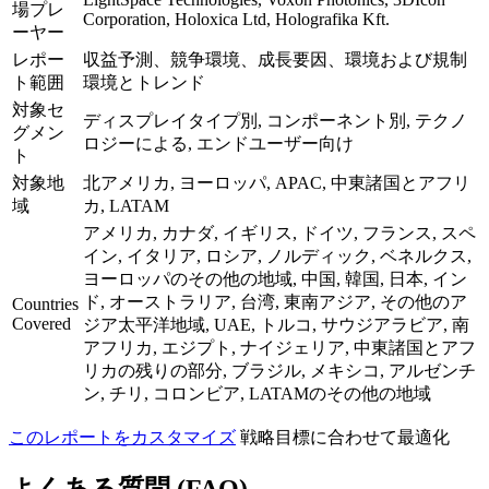
場プレ
Corporation, Holoxica Ltd, Holografika Kft.
ーヤー
レポー
収益予測、競争環境、成長要因、環境および規制
ト範囲
環境とトレンド
対象セ
ディスプレイタイプ別, コンポーネント別, テクノ
グメン
ロジーによる, エンドユーザー向け
ト
対象地
北アメリカ, ヨーロッパ, APAC, 中東諸国とアフリ
域
カ, LATAM
アメリカ, カナダ, イギリス, ドイツ, フランス, スペ
イン, イタリア, ロシア, ノルディック, ベネルクス,
ヨーロッパのその他の地域, 中国, 韓国, 日本, イン
ド, オーストラリア, 台湾, 東南アジア, その他のア
Countries
Covered
ジア太平洋地域, UAE, トルコ, サウジアラビア, 南
アフリカ, エジプト, ナイジェリア, 中東諸国とアフ
リカの残りの部分, ブラジル, メキシコ, アルゼンチ
ン, チリ, コロンビア, LATAMのその他の地域
このレポートをカスタマイズ
戦略目標に合わせて最適化
よくある質問 (FAQ)