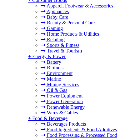
+
Consumer Goods
Apparel, Footwear & Accessories
Appliances
Baby Care
Beauty & Personal Care
Gaming
Home Products & Utilities
Retailing
Sports & Fitness
Travel & Tourism
+
Energy & Power
Battery
Biofuels
Environment
Marine
Mining Services
Oil & Gas
Power Equipment
Power Generation
Renewable Energy
Wires & Cables
+
Food & Beverage
Beverages Products
Food Ingredients & Food Additives
Food Processing & Processed Food