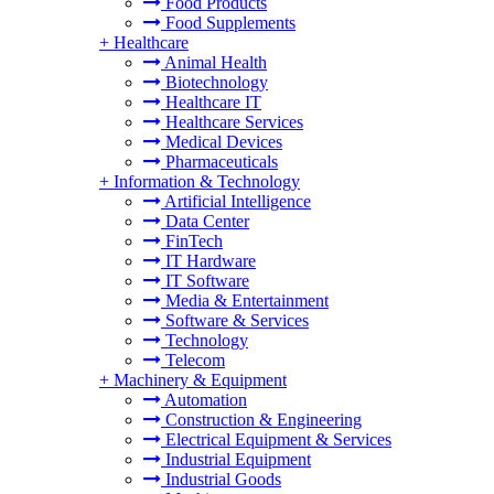
Food Products
Food Supplements
+
Healthcare
Animal Health
Biotechnology
Healthcare IT
Healthcare Services
Medical Devices
Pharmaceuticals
+
Information & Technology
Artificial Intelligence
Data Center
FinTech
IT Hardware
IT Software
Media & Entertainment
Software & Services
Technology
Telecom
+
Machinery & Equipment
Automation
Construction & Engineering
Electrical Equipment & Services
Industrial Equipment
Industrial Goods