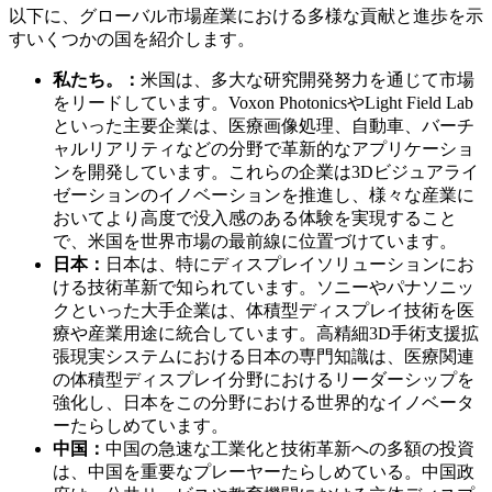
以下に、グローバル市場産業における多様な貢献と進歩を示
すいくつかの国を紹介します。
私たち。：
米国は、多大な研究開発努力を通じて市場
をリードしています。Voxon PhotonicsやLight Field Lab
といった主要企業は、医療画像処理、自動車、バーチ
ャルリアリティなどの分野で革新的なアプリケーショ
ンを開発しています。これらの企業は3Dビジュアライ
ゼーションのイノベーションを推進し、様々な産業に
おいてより高度で没入感のある体験を実現すること
で、米国を世界市場の最前線に位置づけています。
日本：
日本は、特にディスプレイソリューションにお
ける技術革新で知られています。ソニーやパナソニッ
クといった大手企業は、体積型ディスプレイ技術を医
療や産業用途に統合しています。高精細3D手術支援拡
張現実システムにおける日本の専門知識は、医療関連
の体積型ディスプレイ分野におけるリーダーシップを
強化し、日本をこの分野における世界的なイノベータ
ーたらしめています。
中国：
中国の急速な工業化と技術革新への多額の投資
は、中国を重要なプレーヤーたらしめている。中国政