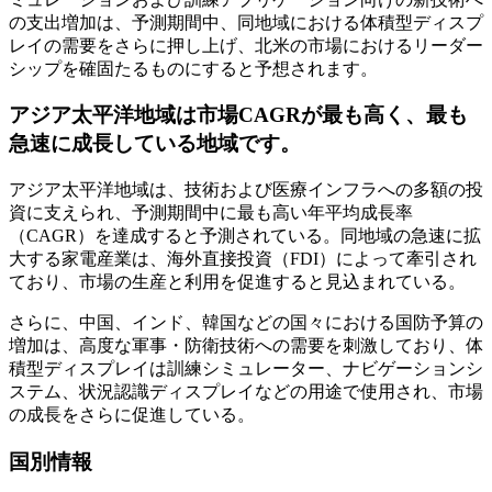
の支出増加は、予測期間中、同地域における体積型ディスプ
レイの需要をさらに押し上げ、北米の市場におけるリーダー
シップを確固たるものにすると予想されます。
アジア太平洋地域は市場CAGRが最も高く、最も
急速に成長している地域です。
アジア太平洋地域は、技術および医療インフラへの多額の投
資に支えられ、予測期間中に最も高い年平均成長率
（CAGR）を達成すると予測されている。同地域の急速に拡
大する家電産業は、海外直接投資（FDI）によって牽引され
ており、市場の生産と利用を促進すると見込まれている。
さらに、中国、インド、韓国などの国々における国防予算の
増加は、高度な軍事・防衛技術への需要を刺激しており、体
積型ディスプレイは訓練シミュレーター、ナビゲーションシ
ステム、状況認識ディスプレイなどの用途で使用され、市場
の成長をさらに促進している。
国別情報