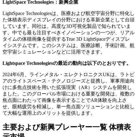
LightSpace Technologies：新興企業
LightSpace Technologiesは、医療および航空宇宙分野に特化し
た体積表示ディスプレイの分野における革新企業として台頭
しています。同社は、高度な3D可視化製品で知られていま
す。中でも最も注目すべきイノベーションの一つが、リアル
タイムの体積画像を提供するTrue 3D LightSpaceディスプレ
イシステムです。このシステムは、医療診断、手術計画、航
空宇宙シミュレーションなどに活用できます。
Lightspace Technologiesの最近の動向は以下のとおりです。
2024年6月、ラインメタル・エレクトロニクスUKは、ラトビ
アのライトスペース・テクノロジーズと提携し、軍事用途向
けに多焦点技術を用いた拡張現実（AR）システムを開発し
ました。このグローバル市場における重要な開発は、複数の
焦点面にわたって画像を表示することでAR体験を向上さ
せ、眼精疲労を軽減し、単一焦点面ソリューションと比較し
て大幅な運用上のメリットを提供します。
主要および新興プレーヤー一覧 体積表