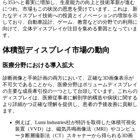
ら353へと着実に増加し、生産能力の向上と技術革新が進む
につれ、市場もこの状況の恩恵を受けています。これは、新
たなディスプレイ技術への投資とイノベーションの増加を示
しており、自動車設計、ゲーム、教育などの分野での利用に
向けて、立体ディスプレイが注目を集める要因となっていま
す。
体積型ディスプレイ市場の動向
医療分野における導入拡大
診断画像と手術計画の両方において、正確な3D画像表示が
不可欠であることから、医療分野はボリュームディスプレイ
の主要な成長牽引役の一つとして台頭しています。これらの
ディスプレイは、医療従事者に解剖学的構造や病状に関する
より詳細かつ正確な理解を提供し、患者の予後改善に貢献し
ます。
例えば、Lumi Industries社が特許を取得した体積可視化
装置（VVD）は、磁気共鳴画像法（MRI）やコンピュ
ータ断層撮影法（CT）スキャナーから得られる3D画