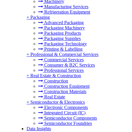
Machinery
Manufacturing Services
Refrigeration Equipment
+
Packaging
Advanced Packaging
Packaging Machinery
Packaging Products
Packaging Supplies
Packaging Technology
Printing & Labelling
+
Professional & Commercial Services
Commercial Services
Consumer & B2C Services
Professional Services
+
Real Estate & Construction
Construction
Construction Equipment
Construction Materials
Real Estate
+
Semiconductor & Electronics
Electronic Components
Integrated Circuit (IC)
Semiconductor Components
Semiconductor Foundries
Data Insights