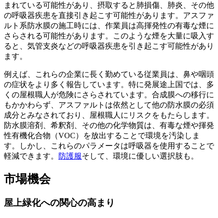
まれている可能性があり、摂取すると肺損傷、肺炎、その他
の呼吸器疾患を直接引き起こす可能性があります。アスファ
ルト系防水膜の施工時には、作業員は高揮発性の有毒な煙に
さらされる可能性があります。このような煙を大量に吸入す
ると、気管支炎などの呼吸器疾患を引き起こす可能性があり
ます。
例えば、これらの企業に長く勤めている従業員は、鼻や咽頭
の症状をより多く報告しています。特に発展途上国では、多
くの屋根職人が危険にさらされています。合成膜への移行に
もかかわらず、アスファルトは依然として他の防水膜の必須
成分とみなされており、屋根職人にリスクをもたらします。
防水膜溶剤、希釈剤、その他の化学物質は、有毒な煙や揮発
性有機化合物（VOC）を放出することで環境を汚染しま
す。しかし、これらのパラメータは呼吸器を使用することで
軽減できます。
防護服
そして、環境に優しい選択肢も。
市場機会
屋上緑化への関心の高まり