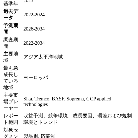
2025
基準年
過去デ
2022-2024
ータ
予測期
2026-2034
間
調査期
2022-2034
間
主要地
アジア太平洋地域
域
最も急
成長し
ヨーロッパ
ている
地域
主要市
Sika, Tremco, BASF, Soprema, GCP applied
場プレ
technologies
ーヤー
レポー
収益予測、競争環境、成長要因、環境および規制
ト範囲
環境とトレンド
対象セ
グメン
製品別, 応募制