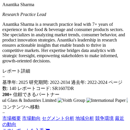
Anantika Sharma
Research Practice Lead
Anantika Sharma is a research practice lead with 7+ years of
experience in the food & beverage and consumer products sectors.
She specializes in analyzing market trends, consumer behavior, and
product innovation strategies. Anantika's leadership in research
ensures actionable insights that enable brands to thrive in
competitive markets. Her expertise bridges data analytics with
strategic foresight, empowering stakeholders to make informed,
growth-oriented decisions.
レポート詳細
−
基準年: 2025
研究期間: 2022-2034
過去年: 2022-2024
ページ
数: 140
レポートコード: SR1607DR
200+
信頼できるパートナー
コンテンツへ移動
−
市場概要
市場動向
セグメント分析
地域分析
競争環境
最近
の動向