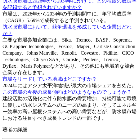
防水膜市場は2026年から2034年にかけて、どの程度の成長率
を記録すると予想されていますか？
市場は、2026年から2034年の予測期間中に、年平均成長率
（CAGR）5.69%で成長すると予測されている。
防水膜市場において、競争環境を形成している企業はどれ
か？
主要な市場参加企業には、Sika、Tremco、BASF、Soprema、
GCP applied technologies、Fosroc、Mapei、Carlisle Construction
Company、Johns Manville、Renolit、Covestro、Pidilite、CICO
Technologies、Chryso SAS、Carlisle、Pentens、Tremco、
Dyflex、Maris Polymerなどがあり、その他にも地域的な競合
企業が存在します。
市場をリードしている地域はどこですか？
2024年にはアジア太平洋地域が最大の市場シェアを占めた。
この市場の今後の成長傾向はどのようなものでしょうか？
建設活動の活発化に伴う防水膜の需要増加、持続可能で環境
に優しい防水システムへのニーズの高まり、そしてエネルギ
ー効率の高い屋根システムへの高い需要などが、防水膜市場
における注目すべき成長トレンドの一部です。
著者の詳細