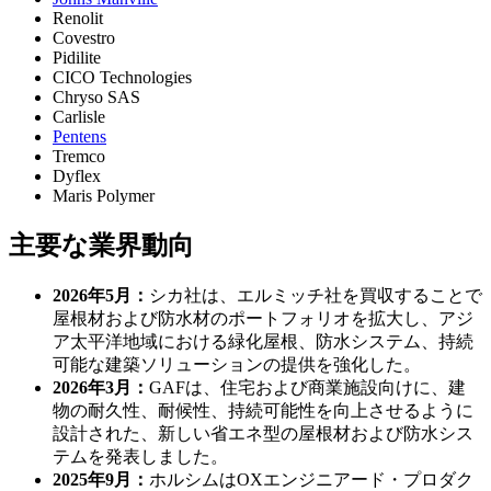
Renolit
Covestro
Pidilite
CICO Technologies
Chryso SAS
Carlisle
Pentens
Tremco
Dyflex
Maris Polymer
主要な業界動向
2026年5月：
シカ社は、エルミッチ社を買収することで
屋根材および防水材のポートフォリオを拡大し、アジ
ア太平洋地域における緑化屋根、防水システム、持続
可能な建築ソリューションの提供を強化した。
2026年3月：
GAFは、住宅および商業施設向けに、建
物の耐久性、耐候性、持続可能性を向上させるように
設計された、新しい省エネ型の屋根材および防水シス
テムを発表しました。
2025年9月：
ホルシムはOXエンジニアード・プロダク