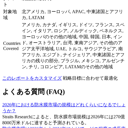
ト
対象地
北アメリカ, ヨーロッパ, APAC, 中東諸国とアフリ
域
カ, LATAM
アメリカ, カナダ, イギリス, ドイツ, フランス, スペ
イン, イタリア, ロシア, ノルディック, ベネルクス,
ヨーロッパのその他の地域, 中国, 韓国, 日本, イン
ド, オーストラリア, 台湾, 東南アジア, その他のア
Countries
Covered
ジア太平洋地域, UAE, トルコ, サウジアラビア, 南
アフリカ, エジプト, ナイジェリア, 中東諸国とアフ
リカの残りの部分, ブラジル, メキシコ, アルゼンチ
ン, チリ, コロンビア, LATAMのその他の地域
このレポートをカスタマイズ
戦略目標に合わせて最適化
よくある質問 (FAQ)
2026年における防水膜市場の規模はどれくらいになるでしょ
うか？
Straits Researchによると、防水膜市場規模は2026年には270億
8000万米ドルに達すると予測されている。