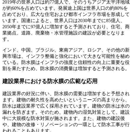
2019年の世界人口は約77億人で、そのうちアジア太平洋地域
が約60%を占めています。発展途上国は世界人口の約80%を
占めており、広大な住宅および都市インフラ市場を形成して
います。国連によると、世界人口は2030年までに85億人、
2050年までに97億人に増加すると予測されており、住宅、商
業拠点、道路、廃棄物・水管理施設の建設が必要となりま
す。
インド、中国、ブラジル、東南アジア、ロシア、その他の新
興市場は、インフラ整備と強化において大きな可能性を秘め
ている。防水膜はインフラの強度と信頼性の向上に重要な役
割を果たすため、防水膜の消費量は増加すると予測される。
建設業界における防水膜の広範な応用
建設業界の好況に伴い、防水膜の需要は増加すると予想され
ます。建物の耐久性を高めたいというニーズの高まりから、
防水は建設業界で広く採用されています。建物の防水は水の
漏れを防ぎます。そのため、建物内の湿気対策として、建設
中に大規模な防水対策が施されます。また、建物の建設後
や、建物の改修・リノベーションの一環として防水工事が行
われることもあります。