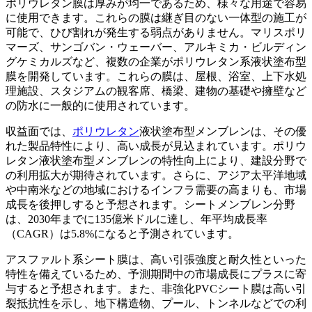
ポリウレタン膜は厚みが均一であるため、様々な用途で容易
に使用できます。これらの膜は継ぎ目のない一体型の施工が
可能で、ひび割れが発生する弱点がありません。マリスポリ
マーズ、サンゴバン・ウェーバー、アルキミカ・ビルディン
グケミカルズなど、複数の企業がポリウレタン系液状塗布型
膜を開発しています。これらの膜は、屋根、浴室、上下水処
理施設、スタジアムの観客席、橋梁、建物の基礎や擁壁など
の防水に一般的に使用されています。
収益面では、
ポリウレタン
液状塗布型メンブレンは、その優
れた製品特性により、高い成長が見込まれています。ポリウ
レタン液状塗布型メンブレンの特性向上により、建設分野で
の利用拡大が期待されています。さらに、アジア太平洋地域
や中南米などの地域におけるインフラ需要の高まりも、市場
成長を後押しすると予想されます。シートメンブレン分野
は、2030年までに135億米ドルに達し、年平均成長率
（CAGR）は5.8%になると予測されています。
アスファルト系シート膜は、高い引張強度と耐久性といった
特性を備えているため、予測期間中の市場成長にプラスに寄
与すると予想されます。また、非強化PVCシート膜は高い引
裂抵抗性を示し、地下構造物、プール、トンネルなどでの利