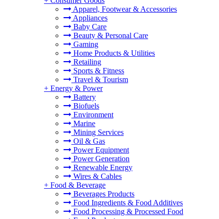
+
Consumer Goods
Apparel, Footwear & Accessories
Appliances
Baby Care
Beauty & Personal Care
Gaming
Home Products & Utilities
Retailing
Sports & Fitness
Travel & Tourism
+
Energy & Power
Battery
Biofuels
Environment
Marine
Mining Services
Oil & Gas
Power Equipment
Power Generation
Renewable Energy
Wires & Cables
+
Food & Beverage
Beverages Products
Food Ingredients & Food Additives
Food Processing & Processed Food