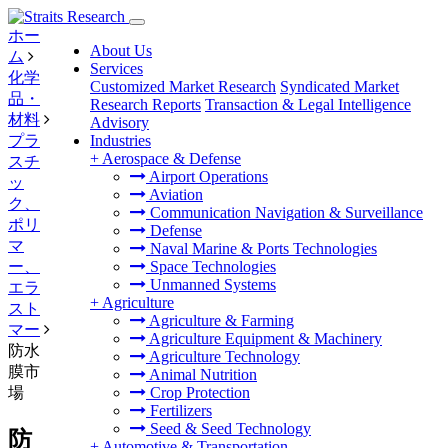
ホー
About Us
ム
Services
化学
Customized Market Research
Syndicated Market
品・
Research Reports
Transaction & Legal Intelligence
材料
Advisory
プラ
Industries
+
Aerospace & Defense
スチ
Airport Operations
ッ
Aviation
ク、
Communication Navigation & Surveillance
ポリ
Defense
マ
Naval Marine & Ports Technologies
ー、
Space Technologies
Unmanned Systems
エラ
+
Agriculture
スト
Agriculture & Farming
マー
Agriculture Equipment & Machinery
防水
Agriculture Technology
膜市
Animal Nutrition
場
Crop Protection
Fertilizers
Seed & Seed Technology
防
+
Automotive & Transportation