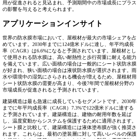
用が促進されると見込まれ、予測期間中の市場成長にプラス
の影響を与えると考えられます。
アプリケーションインサイト
世界の防水膜市場において、屋根材が最大の市場シェアを占
めています。2030年までに124億米ドルに達し、年平均成長
率（CAGR）は6.6%になると予測されています。屋根材とし
て使用される防水膜は、高い耐熱性と歩行荷重に耐える能力
を備えています。広い面積の場合は一般的にシート状防水膜
が好まれ、狭い面積の場合は液状防水膜が選択されます。雨
水や環境中の湿気にさらされる機会が増えるため、屋根材用
シート状防水膜の需要が高まり、今後7年間で屋根材分野の
市場成長が促進されると予測されています。
建築構造は最も急速に成長しているセグメントです。2030年
までに年平均成長率（CAGR）7.3%で122億米ドルに達する
と予測されています。建築構造は、建物の耐用年数を延ば
し、温度変動からシステムを保護するために適用されます。
シート膜と比較して、建築構造には液体塗布膜が強く推奨さ
れます。これらは、最初の塗装層に対して高いレベルの保護