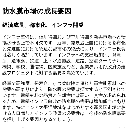
防水膜市場の成長要因
経済成長、都市化、インフラ開発
インフラ整備は、低所得国および中所得国を新興市場へと転
換させる上で不可欠です。近年、発展途上国における都市化
と先進国における急速な都市化の継続により、インフラ投資
は著しく増加しています。インフラへの支出増加は、発電
所、送電網、鉄道、上下水道施設、道路、空港ターミナル、
橋梁、学校、通信網、医療施設など、産業界および政府の建
設プロジェクトに対する需要を高めています。
軽量で高強度、長寿命、かつ柔軟性に優れた高性能素材への
需要の高まりにより、防水膜の需要は拡大すると予測されて
います。建築材料の品質と信頼性には高い一貫性が求められ
るため、建築インフラ向けの防水膜の需要は増加傾向にあり
ます。特にアジア太平洋地域をはじめとする新興国市場にお
ける人口増加とインフラ整備の必要性は、今後の防水膜需要
を押し上げる要因となるでしょう。