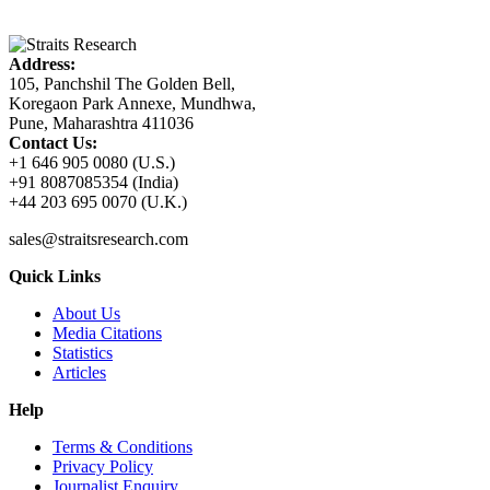
Address:
105, Panchshil The Golden Bell,
Koregaon Park Annexe, Mundhwa,
Pune, Maharashtra 411036
Contact Us:
+1 646 905 0080 (U.S.)
+91 8087085354 (India)
+44 203 695 0070 (U.K.)
sales@straitsresearch.com
Quick Links
About Us
Media Citations
Statistics
Articles
Help
Terms & Conditions
Privacy Policy
Journalist Enquiry