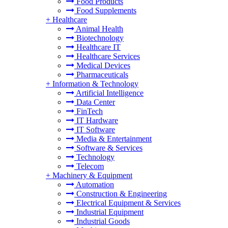
Food Products
Food Supplements
+
Healthcare
Animal Health
Biotechnology
Healthcare IT
Healthcare Services
Medical Devices
Pharmaceuticals
+
Information & Technology
Artificial Intelligence
Data Center
FinTech
IT Hardware
IT Software
Media & Entertainment
Software & Services
Technology
Telecom
+
Machinery & Equipment
Automation
Construction & Engineering
Electrical Equipment & Services
Industrial Equipment
Industrial Goods