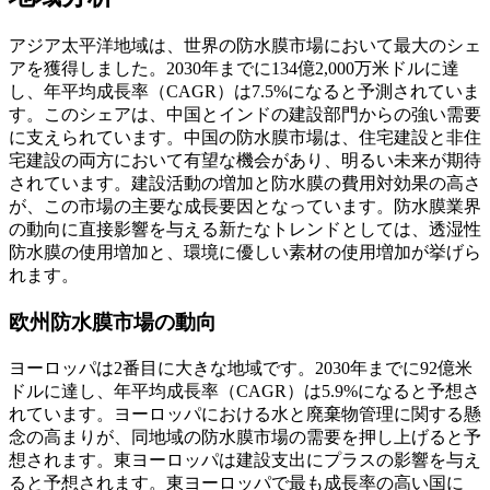
アジア太平洋地域は、世界の防水膜市場において最大のシェ
アを獲得しました。2030年までに134億2,000万米ドルに達
し、年平均成長率（CAGR）は7.5%になると予測されていま
す。このシェアは、中国とインドの建設部門からの強い需要
に支えられています。中国の防水膜市場は、住宅建設と非住
宅建設の両方において有望な機会があり、明るい未来が期待
されています。建設活動の増加と防水膜の費用対効果の高さ
が、この市場の主要な成長要因となっています。防水膜業界
の動向に直接影響を与える新たなトレンドとしては、透湿性
防水膜の使用増加と、環境に優しい素材の使用増加が挙​​げら
れます。
欧州防水膜市場の動向
ヨーロッパは2番目に大きな地域です。2030年までに92億米
ドルに達し、年平均成長率（CAGR）は5.9%になると予想さ
れています。ヨーロッパにおける水と廃棄物管理に関する懸
念の高まりが、同地域の防水膜市場の需要を押し上げると予
想されます。東ヨーロッパは建設支出にプラスの影響を与え
ると予想されます。東ヨーロッパで最も成長率の高い国に