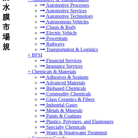
Automotive Processes
水
Automotive Services
膜
Automotive Technology
Autonomous Vehicles
市
Chasis & Body
Electric Vehicle
場
Powertrain
Railways
規
Transportation & Logistics
+
BFSI
Financial Services
Insurance Services
+
Chemicals & Materials
Adhesives & Sealants
Advanced Materials
Biobased Chemicals
Commodity Chemicals
Glass Ceramics & Fibers
Industrial Gases
Metals & Minerals
Paints & Coatings
Plastics, Polymers, and Elastomers
Specialty Chemicals
Water & Wastewater Treatment