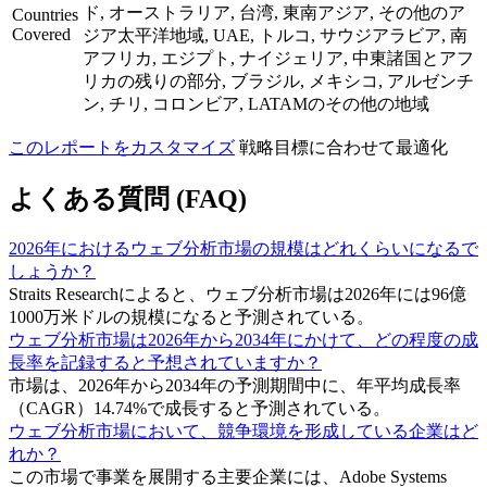
ド, オーストラリア, 台湾, 東南アジア, その他のア
Countries
Covered
ジア太平洋地域, UAE, トルコ, サウジアラビア, 南
アフリカ, エジプト, ナイジェリア, 中東諸国とアフ
リカの残りの部分, ブラジル, メキシコ, アルゼンチ
ン, チリ, コロンビア, LATAMのその他の地域
このレポートをカスタマイズ
戦略目標に合わせて最適化
よくある質問 (FAQ)
2026年におけるウェブ分析市場の規模はどれくらいになるで
しょうか？
Straits Researchによると、ウェブ分析市場は2026年には96億
1000万米ドルの規模になると予測されている。
ウェブ分析市場は2026年から2034年にかけて、どの程度の成
長率を記録すると予想されていますか？
市場は、2026年から2034年の予測期間中に、年平均成長率
（CAGR）14.74%で成長すると予測されている。
ウェブ分析市場において、競争環境を形成している企業はど
れか？
この市場で事業を展開する主要企業には、Adobe Systems