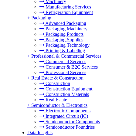
Machinery
Manufacturing Services
Refrigeration Equipment
+
Packaging
Advanced Packaging
Packaging Machinery
Packaging Products
Packaging Supplies
Packaging Technology
Printing & Labelling
+
Professional & Commercial Services
Commercial Services
Consumer & B2C Services
Professional Services
+
Real Estate & Construction
Construction
Construction Equipment
Construction Materials
Real Estate
+
Semiconductor & Electronics
Electronic Components
Integrated Circuit (IC)
Semiconductor Components
Semiconductor Foundries
Data Insights