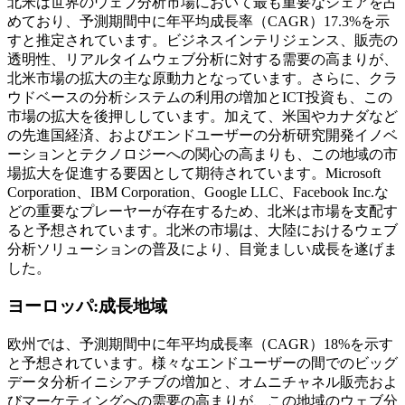
北米は世界のウェブ分析市場において最も重要なシェアを占
めており、予測期間中に年平均成長率（CAGR）17.3%を示
すと推定されています。ビジネスインテリジェンス、販売の
透明性、リアルタイムウェブ分析に対する需要の高まりが、
北米市場の拡大の主な原動力となっています。さらに、クラ
ウドベースの分析システムの利用の増加とICT投資も、この
市場の拡大を後押ししています。加えて、米国やカナダなど
の先進国経済、およびエンドユーザーの分析研究開発イノベ
ーションとテクノロジーへの関心の高まりも、この地域の市
場拡大を促進する要因として期待されています。Microsoft
Corporation、IBM Corporation、Google LLC、Facebook Inc.な
どの重要なプレーヤーが存在するため、北米は市場を支配す
ると予想されています。北米の市場は、大陸におけるウェブ
分析ソリューションの普及により、目覚ましい成長を遂げま
した。
ヨーロッパ:
成長地域
欧州では、予測期間中に年平均成長率（CAGR）18%を示す
と予想されています。様々なエンドユーザーの間でのビッグ
データ分析イニシアチブの増加と、オムニチャネル販売およ
びマーケティングへの需要の高まりが、この地域のウェブ分