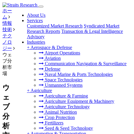
ホー
About Us
ム
Services
情報
Customized Market Research
Syndicated Market
技術
Research Reports
Transaction & Legal Intelligence
テク
Advisory
ノロ
Industries
+
Aerospace & Defense
ジー
Airport Operations
ウェ
Aviation
ブ分
Communication Navigation & Surveillance
析市
Defense
場
Naval Marine & Ports Technologies
Space Technologies
Unmanned Systems
ウ
+
Agriculture
ェ
Agriculture & Farming
Agriculture Equipment & Machinery
ブ
Agriculture Technology
Animal Nutrition
分
Crop Protection
Fertilizers
析
Seed & Seed Technology
+
Automotive & Transportation