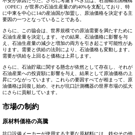
不安が原因だった。さらに考慮すべき点は、石油輸出国機構
（OPEC）が世界の石油生産量の約40%を支配しており、特
に中東を中心に14の産油国が加盟し、原油価格を決定する主
要因の一つとなっていることである。
さらに、この協会は、世界規模での原油需要を満たすために
石油生産量を決定します。その結果、石油価格に影響を与
え、石油生産量の減少と増加の両方を引き起こす可能性があ
ります。需要と供給の法則により、石油価格も変動します。
需要が供給を上回ると価格は上昇します。
さらに、石油貯蔵に関する懸念が依然として存在し、それが
石油産業への投資額に影響を与え、結果として原油価格の上
昇につながっています。これらの要因すべてが相まって、原
油価格は回復し始め、それが坑口計測機器の世界市場の拡大
にさらに貢献しています。
市場の制約
原材料価格の高騰
坑口設備メーカーが使用する主要な原材料には、鉄やその他