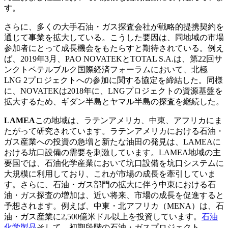
す。
さらに、多くの大手石油・ガス探査会社が戦略的提携契約を
通じて事業を拡大している。こうした要因は、同地域の市場
参加者にとって成長機会をもたらすと期待されている。例え
ば、2019年3月、PAO NOVATEKとTOTAL S.A.は、第22回サ
ンクトペテルブルク国際経済フォーラムにおいて、北極
LNG 2プロジェクトへの参加に関する協定を締結した。同様
に、NOVATEKは2018年に、LNGプロジェクトの資源基盤を
拡大するため、ギダン半島とヤマル半島の探査を継続した。
LAMEA
この地域は、ラテンアメリカ、中東、アフリカにま
たがって研究されています。ラテンアメリカにおける石油・
ガス産業への投資の急増と新たな油田の発見は、LAMEAに
おける坑口設備の需要を刺激しています。LAMEA地域の主
要国では、石油化学産業において坑口設備を坑口システムに
大規模に利用しており、これが市場の成長を牽引していま
す。さらに、石油・ガス部門の拡大に伴う中東における石
油・ガス探査の増加は、近い将来、市場の成長を促進すると
予想されます。例えば、中東・北アフリカ（MENA）は、石
油・ガス産業に2,500億米ドル以上を投資しています。
石油
化学製品
そして、初期段階の石油・ガスプロジェクト。