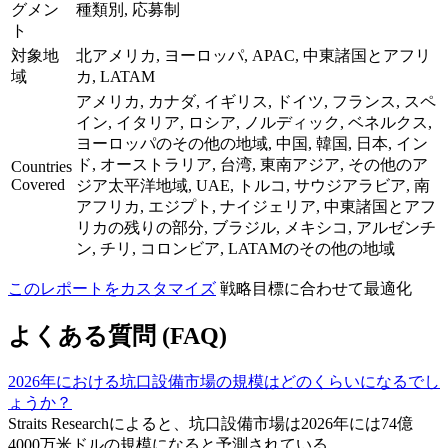
グメン
種類別, 応募制
ト
対象地
北アメリカ, ヨーロッパ, APAC, 中東諸国とアフリ
域
カ, LATAM
アメリカ, カナダ, イギリス, ドイツ, フランス, スペ
イン, イタリア, ロシア, ノルディック, ベネルクス,
ヨーロッパのその他の地域, 中国, 韓国, 日本, イン
ド, オーストラリア, 台湾, 東南アジア, その他のア
Countries
Covered
ジア太平洋地域, UAE, トルコ, サウジアラビア, 南
アフリカ, エジプト, ナイジェリア, 中東諸国とアフ
リカの残りの部分, ブラジル, メキシコ, アルゼンチ
ン, チリ, コロンビア, LATAMのその他の地域
このレポートをカスタマイズ
戦略目標に合わせて最適化
よくある質問 (FAQ)
2026年における坑口設備市場の規模はどのくらいになるでし
ょうか？
Straits Researchによると、坑口設備市場は2026年には74億
4000万米ドルの規模になると予測されている。