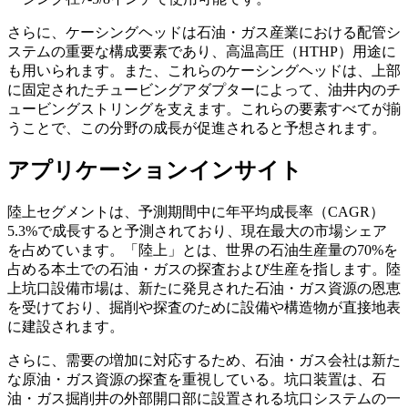
さらに、ケーシングヘッドは石油・ガス産業における配管シ
ステムの重要な構成要素であり、高温高圧（HTHP）用途に
も用いられます。また、これらのケーシングヘッドは、上部
に固定されたチュービングアダプターによって、油井内のチ
ュービングストリングを支えます。これらの要素すべてが揃
うことで、この分野の成長が促進されると予想されます。
アプリケーションインサイト
陸上セグメントは、予測期間中に年平均成長率（CAGR）
5.3%で成長すると予測されており、現在最大の市場シェア
を占めています。「陸上」とは、世界の石油生産量の70%を
占める本土での石油・ガスの探査および生産を指します。陸
上坑口設備市場は、新たに発見された石油・ガス資源の恩恵
を受けており、掘削や探査のために設備や構造物が直接地表
に建設されます。
さらに、需要の増加に対応するため、石油・ガス会社は新た
な原油・ガス資源の探査を重視している。坑口装置は、石
油・ガス掘削井の外部開口部に設置される坑口システムの一