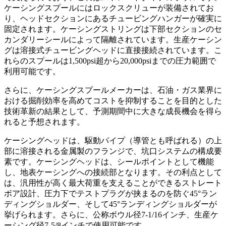
ケーシングスプールにはロックスクリューが装備されてお
り、ヘッドセクションにあるチュービングハンガーが確実に
固定されます。ケーシングストリングは下部セクションのセ
カンダリーシールによって隔離されています。生産ケーシン
グは溶接式チュービングヘッドに直接接続されています。こ
れらのスプールは1,500psi超から20,000psiまでの圧力範囲で
利用可能です。
さらに、ケーシングスプールメーカーは、石油・ガス業界に
おける掘削効率を高めてコストを抑制することを目的とした
技術革新の結果として、予測期間中に大きな成長機会を得ら
れると予想されます。
ケーシングヘッドは、駆動パイプ（導管とも呼ばれる）の上
部に溶接される金属製のフランジで、坑口システムの構成要
素です。ケーシングヘッドは、シールポイントとして機能
し、地表ケーシングへの接続部となります。その利点として
は、汎用性が高く最大荷重を支えることができるストレート
ボア設計、圧力下でテストプラグが挟まるのを防ぐ45°ラン
ディングショルダー、そして45°ランディングショルダーが
挙げられます。さらに、公称ボウル径7-1/16インチ、生産ケ
ーシング径7-5/8インチで使用可能です。