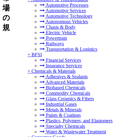
Automotive Processes
場
Automotive Services
Automotive Technology
の
Autonomous Vehicles
規
Chasis & Body
Electric Vehicle
Powertrain
Railways
Transportation & Logistics
+
BFSI
Financial Services
Insurance Services
+
Chemicals & Materials
Adhesives & Sealants
Advanced Materials
Biobased Chemicals
Commodity Chemicals
Glass Ceramics & Fibers
Industrial Gases
Metals & Minerals
Paints & Coatings
Plastics, Polymers, and Elastomers
Specialty Chemicals
Water & Wastewater Treatment