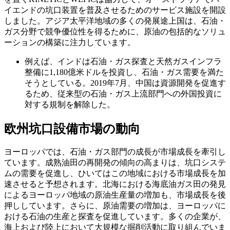
イエンドの坑口装置を普及させるためのサービス施設を開設
しました。アジア太平洋地域の多くの発展途上国は、石油・
ガス分野で競争優位性を得るために、原油の包括的なソリュ
ーションの構築に注力しています。
例えば、インドは石油・ガス探査と天然ガスインフラ
整備に1,180億米ドルを投資し、石油・ガス需要を満た
そうとしている。2019年7月、中国は資源開発を促進す
るため、従来型の石油・ガス上流部門への外国投資に
対する規制を解除した。
欧州坑口設備市場の動向
ヨーロッパでは、石油・ガス部門の成長が市場成長を牽引し
ています。成熟油田の再開発の傾向の高まりは、坑口システ
ムの需要を促進し、ひいてはこの地域における市場成長を加
速させると予想されます。北海における海底油ガス田の発見
によるヨーロッパ地域の原油生産量の増加も、市場成長を後
押ししています。さらに、原油需要の増加は、ヨーロッパに
おける石油の生産と探査を促進しています。多くの企業が、
海上および陸上において大規模な掘削活動に取り組んでいま