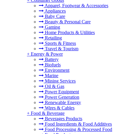
+
Consumer Goods
Apparel, Footwear & Accessories
Appliances
Baby Care
Beauty & Personal Care
Gaming
Home Products & Utilities
Retailing
Sports & Fitness
Travel & Tourism
+
Energy & Power
Battery
Biofuels
Environment
Marine
Mining Services
Oil & Gas
Power Equipment
Power Generation
Renewable Energy
Wires & Cables
+
Food & Beverage
Beverages Products
Food Ingredients & Food Additives
Food Processing & Processed Food