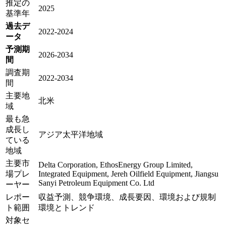
推定の
2025
基準年
過去デ
2022-2024
ータ
予測期
2026-2034
間
調査期
2022-2034
間
主要地
北米
域
最も急
成長し
アジア太平洋地域
ている
地域
主要市
Delta Corporation, EthosEnergy Group Limited,
場プレ
Integrated Equipment, Jereh Oilfield Equipment, Jiangsu
Sanyi Petroleum Equipment Co. Ltd
ーヤー
レポー
収益予測、競争環境、成長要因、環境および規制
ト範囲
環境とトレンド
対象セ