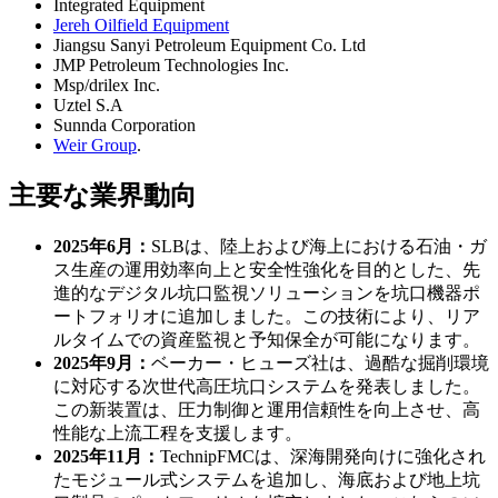
Integrated Equipment
Jereh Oilfield Equipment
Jiangsu Sanyi Petroleum Equipment Co. Ltd
JMP Petroleum Technologies Inc.
Msp/drilex Inc.
Uztel S.A
Sunnda Corporation
Weir Group
.
主要な業界動向
2025年6月：
SLBは、陸上および海上における石油・ガ
ス生産の運用効率向上と安全性強化を目的とした、先
進的なデジタル坑口監視ソリューションを坑口機器ポ
ートフォリオに追加しました。この技術により、リア
ルタイムでの資産監視と予知保全が可能になります。
2025年9月：
ベーカー・ヒューズ社は、過酷な掘削環境
に対応する次世代高圧坑口システムを発表しました。
この新装置は、圧力制御と運用信頼性を向上させ、高
性能な上流工程を支援します。
2025年11月：
TechnipFMCは、深海開発向けに強化され
たモジュール式システムを追加し、海底および地上坑