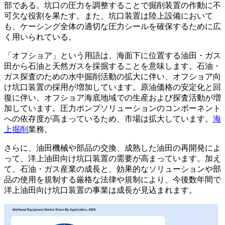
部である。坑口の圧力を調整することで掘削装置の作動に不
可欠な役割を果たす。また、坑口装置は陸上設備において
も、ケーシング全体の適切な圧力シールを確保するために広
く用いられている。
「オフショア」という用語は、海面下に位置する油田・ガス
田から石油と天然ガスを採掘することを意味します。石油・
ガス探査のための水中掘削活動の拡大に伴い、オフショア向
け坑口装置の採用が増加しています。原油価格の安定化と回
復に伴い、オフショア海底地域での生産および探査活動が増
加しています。圧力ポンプソリューションのコンポーネント
への依存度が高まっているため、市場は拡大しています。
海
上掘削
業務。
さらに、油田機械や部品の交換、成熟した油田の再開発によ
って、洋上油田向け坑口装置の需要が高まっています。加え
て、石油・ガス産業の成長と、効果的なソリューションや部
品の使用を規制する厳格な法律や規制により、今後数年間で
洋上油田向け坑口装置の事業は成長が見込まれます。