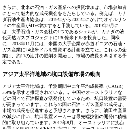
さらに、北米の石油・ガス産業への投資増加は、市場参加者
にとって魅力的な成長機会をもたらしている。例えば、カナ
ダ石油生産者協会は、2019年から2035年にかけてオイルサン
ドの生産量が41%増加すると予測している。2019年9月に
は、大手石油・ガス会社の1つであるシェルが、カナダの液
化天然ガスプロジェクトに130億米ドルを投資した。同様
に、2018年11月には、米国の大手企業が赤道ギニアの石油・
ガス産業に24億米ドルを投資する計画を立てた。これらの企
業は、約11の油井の掘削を開始し、市場の成長を牽引する予
定である。
アジア太平洋地域の坑口設備市場の動向
アジア太平洋地域は、予測期間中に年平均成長率（CAGR）
3.9%を示すと推定されている。
。
中国やオーストラリアな
どの国々で石油探査が活発化しているため、坑口装置の需要
が高まっています。これらの国の石油・ガス産業の成長は、
市場の成長を促進すると予想されます。さらに、油田生産量
の減少に伴い、坑口装置メーカーは最先端技術の開発に積極
的に取り組んでいます。2017年8月、オーストラリアに拠点
を置くKINETICとWEFICは協力して、オーストラリアでハ