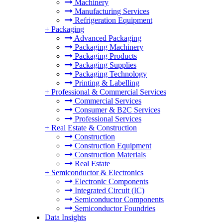
Machinery
Manufacturing Services
Refrigeration Equipment
+
Packaging
Advanced Packaging
Packaging Machinery
Packaging Products
Packaging Supplies
Packaging Technology
Printing & Labelling
+
Professional & Commercial Services
Commercial Services
Consumer & B2C Services
Professional Services
+
Real Estate & Construction
Construction
Construction Equipment
Construction Materials
Real Estate
+
Semiconductor & Electronics
Electronic Components
Integrated Circuit (IC)
Semiconductor Components
Semiconductor Foundries
Data Insights