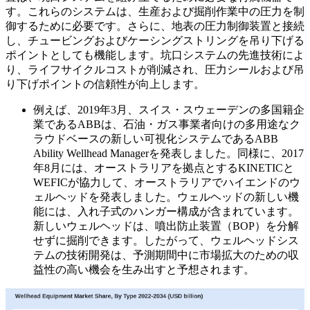
す。これらのシステムは、生産および掘削作業中の圧力を制
御するために必要です。さらに、地表の圧力制御装置と接続
し、チュービングおよびケーシングストリングを吊り下げる
ポイントとしても機能します。坑口システムの先進技術によ
り、ライフサイクルコストが削減され、圧力シールおよび吊
り下げポイントの信頼性が向上します。
例えば、2019年3月、スイス・スウェーデンの多国籍企
業であるABBは、石油・ガス事業者向けの多用途なク
ラウドベースの新しい可視化システムであるABB
Ability Wellhead Managerを発表しました。同様に、2017
年8月には、オーストラリアを拠点とするKINETICと
WEFICが協力して、オーストラリアでハイエンドのウ
ェルヘッドを発表しました。ウェルヘッドの新しい機
能には、入れ子式のハンガー構成が含まれています。
新しいウェルヘッドは、噴出防止装置（BOP）を分解
せずに掘削できます。したがって、ウェルヘッドシス
テムの技術開発は、予測期間中に市場拡大のための収
益性の高い機会を生み出すと予想されます。