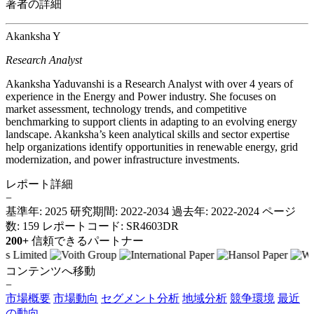
著者の詳細
Akanksha Y
Research Analyst
Akanksha Yaduvanshi is a Research Analyst with over 4 years of
experience in the Energy and Power industry. She focuses on
market assessment, technology trends, and competitive
benchmarking to support clients in adapting to an evolving energy
landscape. Akanksha’s keen analytical skills and sector expertise
help organizations identify opportunities in renewable energy, grid
modernization, and power infrastructure investments.
レポート詳細
−
基準年: 2025
研究期間: 2022-2034
過去年: 2022-2024
ページ
数: 159
レポートコード: SR4603DR
200+
信頼できるパートナー
コンテンツへ移動
−
市場概要
市場動向
セグメント分析
地域分析
競争環境
最近
の動向