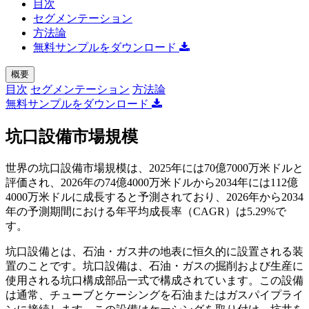
目次
セグメンテーション
方法論
無料サンプルをダウンロード
概要
目次
セグメンテーション
方法論
無料サンプルをダウンロード
坑口設備市場規模
世界の坑口設備市場規模は、2025年には70億7000万米ドルと
評価され、2026年の74億4000万米ドルから2034年には112億
4000万米ドルに成長すると予測されており、2026年から2034
年の予測期間における年平均成長率（CAGR）は5.29%で
す。
坑口設備とは、石油・ガス井の地表に恒久的に設置される装
置のことです。坑口設備は、石油・ガスの掘削および生産に
使用される坑口構成部品一式で構成されています。この設備
は通常、チューブとケーシングを石油またはガスパイプライ