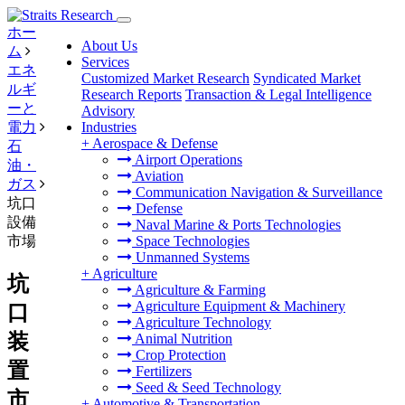
ホー
About Us
ム
Services
エネ
Customized Market Research
Syndicated Market
ルギ
Research Reports
Transaction & Legal Intelligence
ーと
Advisory
電力
Industries
+
Aerospace & Defense
石
Airport Operations
油・
Aviation
ガス
Communication Navigation & Surveillance
坑口
Defense
設備
Naval Marine & Ports Technologies
市場
Space Technologies
Unmanned Systems
+
Agriculture
坑
Agriculture & Farming
Agriculture Equipment & Machinery
口
Agriculture Technology
装
Animal Nutrition
Crop Protection
置
Fertilizers
Seed & Seed Technology
市
+
Automotive & Transportation