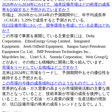
2026年から2034年にかけて、油井設備市場はどの程度の成長
率を記録すると予想されていますか？
市場は、2026年から2034年の予測期間中に、年平均成長率
（CAGR）5.29%で成長すると予測されている。
坑口設備市場において、競争環境を形成している企業はどれ
か？
この市場で事業を展開している主要企業には、Delta
Corporation、EthosEnergy Group Limited、Integrated
Equipment、Jereh Oilfield Equipment、Jiangsu Sanyi Petroleum
Equipment Co. Ltd、JMP Petroleum Technologies Inc.、
Msp/drilex Inc.、Uztel S.A、Sunnda Corporation、Weir Groupな
どがあり、その他にも積極的に開発に取り組んでいます。
市場をリードしている地域はどこですか？
北米は2024年に市場をリードし、予測期間中もその優位性を
維持すると予想される。
この市場の今後の成長傾向はどのようなものでしょうか？
世界的な石油・ガス需要の高まりが市場開発活動の主要な推
進力となっていること、技術革新が市場の成長を後押しして
いること、そして石油・ガス産業の探査・生産活動の増加
が、坑口設備市場の将来の成長トレンドとなるでしょう。