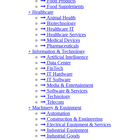
Food Products
Food Supplements
+
Healthcare
Animal Health
Biotechnology
Healthcare IT
Healthcare Services
Medical Devices
Pharmaceuticals
+
Information & Technology
Artificial Intelligence
Data Center
FinTech
IT Hardware
IT Software
Media & Entertainment
Software & Services
Technology
Telecom
+
Machinery & Equipment
Automation
Construction & Engineering
Electrical Equipment & Services
Industrial Equipment
Industrial Goods