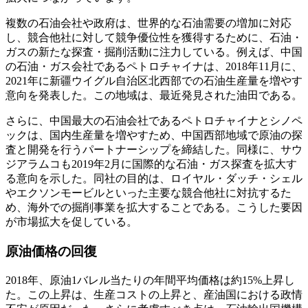
複数の石油会社や政府は、世界的な石油需要の増加に対応
し、競合他社に対して競争優位性を獲得するために、石油・
ガスの新たな探査・掘削活動に注力している。例えば、中国
の石油・ガス会社であるペトロチャイナは、2018年11月に、
2021年に新疆ウイグル自治区北西部での石油生産量を増やす
意向を発表した。この地域は、最近発見された油田である。
さらに、中国最大の石油会社であるペトロチャイナとシノペ
ックは、国内生産量を増やすため、中国西部地域で原油の探
査と開発を行うパートナーシップを締結した。同様に、サウ
ジアラムコも2019年2月に国際的な石油・ガス探査を拡大す
る意向を示した。同社の目的は、ロイヤル・ダッチ・シェル
やエクソンモービルといった主要な競合他社に対抗するた
め、海外での掘削事業を拡大することである。こうした要因
が市場拡大を促している。
原油価格の回復
2018年、原油1バレル当たりの年間平均価格は約15%上昇し
た。この上昇は、生産コストの上昇と、産油国における政情