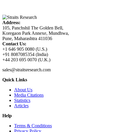
Address:
105, Panchshil The Golden Bell,
Koregaon Park Annexe, Mundhwa,
Pune, Maharashtra 411036
Contact Us:
+1 646 905 0080 (U.S.)
+91 8087085354 (India)
+44 203 695 0070 (U.K.)
sales@straitsresearch.com
Quick Links
About Us
Media Citations
Statistics
Articles
Help
Terms & Conditions
Privacy Policy