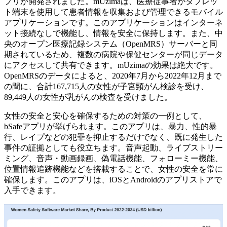
プリが開発されました。mUzimaは、医療従事者がタブレッ
ト端末を使用して患者情報を収集および管理できるモバイル
アプリケーションです。このアプリケーションはインターネ
ット接続なしで機能し、情報を安全に保持します。また、中
央のオープン医療記録システム（OpenMRS）サーバーと同
期されているため、複数の病院や保健センターが同じデータ
にアクセスして共有できます。mUzimaの効果は絶大です。
OpenMRSのデータによると、2020年7月から2022年12月まで
の間に、合計167,715人の女性が子宮頸がん検診を受け、
89,449人の女性が乳がんの検査を受けました。
女性の安全と安心を確保するための対策の一例として、
bSafeアプリが挙げられます。このアプリは、暴力、性的暴
行、レイプなどの犯罪を抑止するだけでなく、既に発生した
事件の証拠としても役立ちます。音声起動、ライブストリー
ミング、音声・動画録画、偽電話機能、フォローミー機能、
位置情報追跡機能などを搭載することで、女性の安全を常に
確保します。このアプリは、iOSとAndroidのアプリストアで
入手できます。