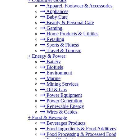
+
Consumer Goods
Apparel, Footwear & Accessories
Appliances
Baby Care
Beauty & Personal Care
Gaming
Home Products & Utilities
Retailing
Sports & Fitness
Travel & Tourism
+
Energy & Power
Battery
Biofuels
Environment
Marine
Mining Services
Oil & Gas
Power Equipment
Power Generation
Renewable Energy
Wires & Cables
+
Food & Beverage
Beverages Products
Food Ingredients & Food Additives
Food Processing & Processed Food