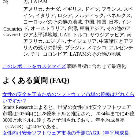
域
カ, LATAM
アメリカ, カナダ, イギリス, ドイツ, フランス, スペ
イン, イタリア, ロシア, ノルディック, ベネルクス,
ヨーロッパのその他の地域, 中国, 韓国, 日本, イン
ド, オーストラリア, 台湾, 東南アジア, その他のア
Countries
Covered
ジア太平洋地域, UAE, トルコ, サウジアラビア, 南
アフリカ, エジプト, ナイジェリア, 中東諸国とアフ
リカの残りの部分, ブラジル, メキシコ, アルゼンチ
ン, チリ, コロンビア, LATAMのその他の地域
このレポートをカスタマイズ
戦略目標に合わせて最適化
よくある質問 (FAQ)
女性の安全を守るためのソフトウェア市場の規模はどれくら
いですか？
Straits Researchによると、世界の女性向け安全ソフトウェア
市場は2026年には28億米ドルと推定され、2034年までに43億
3000万米ドルに達すると予測されており、年平均成長率
（CAGR）は5.6%である。
女性向け安全ソフトウェア市場の予測CAGR（年平均成長