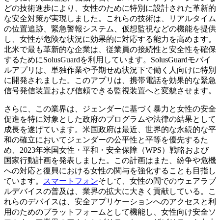
どの技術進歩により、女性のために特別に設計された革新的
な安全対策が実現しました。これらの技術は、リアルタイム
の位置追跡、緊急警報システム、仮想監視などの機能を提供
し、女性が危険な状況に効果的に対応する能力を高めます。
北米で最も革新的な企業は、従業員の接続性と安全性を確保
するためにSolusGuardを利用しています。SolusGuardモバイ
ルアプリは、単独作業や予期せぬ状況下で働く人向けに特別
に開発されました。このアプリは、携帯電話を効果的な緊急
信号発信装置および信頼できる監視装置へと変貌させます。
さらに、この業界は、ジェンダーに基づく暴力と女性の安全
促進を特に対象とした政府のプログラムや法律の結果として
成長を遂げています。米国政府は最近、世界的な永続的な平
和の確立においてジェンダーの公平性と平等を優先するた
め、2023年米国女性・平和・安全保障（WPS）戦略および
国家行動計画を発表しました。この計画はまた、紛争や危機
への対応と復興における女性の関与を強化することも目指し
ています。
スマートフォン
そして、女性の間でのウェアラブ
ルデバイスの普及は、業界の拡大に大きく貢献している。こ
れらのデバイスは、安全アプリケーションへのアクセスと利
用のためのプラットフォームとして機能し、女性向け安全ソ