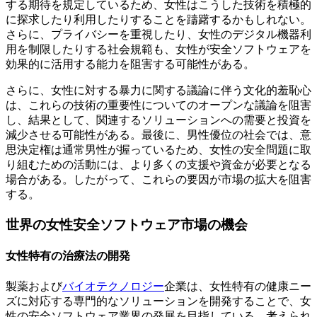
する期待を規定しているため、女性はこうした技術を積極的
に探求したり利用したりすることを躊躇するかもしれない。
さらに、プライバシーを重視したり、女性のデジタル機器利
用を制限したりする社会規範も、女性が安全ソフトウェアを
効果的に活用する能力を阻害する可能性がある。
さらに、女性に対する暴力に関する議論に伴う文化的羞恥心
は、これらの技術の重要性についてのオープンな議論を阻害
し、結果として、関連するソリューションへの需要と投資を
減少させる可能性がある。最後に、男性優位の社会では、意
思決定権は通常男性が握っているため、女性の安全問題に取
り組むための活動には、より多くの支援や資金が必要となる
場合がある。したがって、これらの要因が市場の拡大を阻害
する。
世界の女性安全ソフトウェア市場の機会
女性特有の治療法の開発
製薬および
バイオテクノロジー
企業は、女性特有の健康ニー
ズに対応する専門的なソリューションを開発することで、女
性の安全ソフトウェア業界の発展を目指している。考えられ