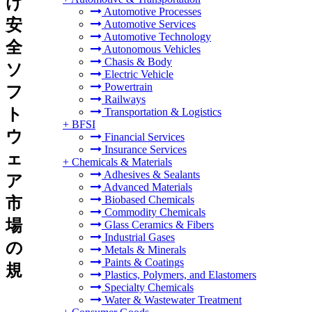
け
Automotive Processes
安
Automotive Services
Automotive Technology
全
Autonomous Vehicles
Chasis & Body
ソ
Electric Vehicle
Powertrain
フ
Railways
ト
Transportation & Logistics
+
BFSI
ウ
Financial Services
Insurance Services
ェ
+
Chemicals & Materials
Adhesives & Sealants
ア
Advanced Materials
Biobased Chemicals
市
Commodity Chemicals
場
Glass Ceramics & Fibers
Industrial Gases
の
Metals & Minerals
Paints & Coatings
規
Plastics, Polymers, and Elastomers
Specialty Chemicals
Water & Wastewater Treatment