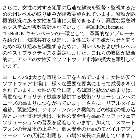
さらに、女性に対する犯罪の迅速な解決を監督・監視するた
めの州レベルの取り組みが複数実施されています。警察が危
機的状況にある女性を迅速に支援できるよう、高度な緊急対
応システムが複数設計されています。#CallItOut because
#ItsNotOK キャンペーンの一環として、革新的なアプローチ
を紹介し、知識共有を促進し、女性に対する嫌がらせと闘う
ための取り組みを調整するために、国レベルおよび州レベル
のベストプラクティスを選定しました。これらの要因が総合
的に、アジアの女性安全ソフトウェア市場の拡大を牽引して
います。
ヨーロッパは大きな市場シェアを占めています。女性の安全
ソフトウェア市場は、様々な重要な要素によって成長を牽引
されています。女性の安全に関する知識と懸念の高まりは、
高度なセキュリティ機能を提供する技術ソリューションへの
ニーズの高まりにつながっています。さらに、リアルタイム
追跡、緊急通知、ジオフェンシング機能などの機能の組み込
みといった技術進歩は、女性の安全性を高めるソフトウェア
ソリューションの普及を促進しています。加えて、スマート
フォンの普及率の上昇と、個人安全のためのモバイルアプリ
ケーションの広範な利用も、市場の成長に貢献しています。