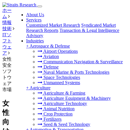
ホー
About Us
ム
Services
情報
Customized Market Research
Syndicated Market
技術
Research Reports
Transaction & Legal Intelligence
ITソ
Advisory
フト
Industries
+
Aerospace & Defense
ウェ
Airport Operations
ア
Aviation
女性
Communication Navigation & Surveillance
安全
Defense
ソフ
Naval Marine & Ports Technologies
トウ
Space Technologies
Unmanned Systems
ェア
+
Agriculture
市場
Agriculture & Farming
Agriculture Equipment & Machinery
女
Agriculture Technology
Animal Nutrition
性
Crop Protection
Fertilizers
向
Seed & Seed Technology
+
Automotive & Transportation