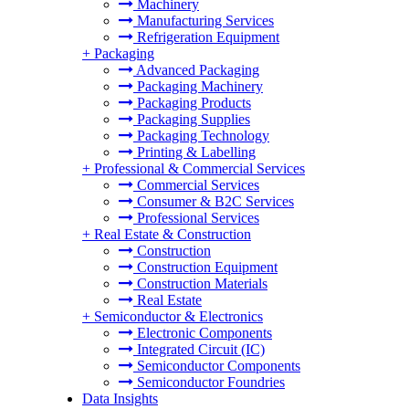
Machinery
Manufacturing Services
Refrigeration Equipment
+
Packaging
Advanced Packaging
Packaging Machinery
Packaging Products
Packaging Supplies
Packaging Technology
Printing & Labelling
+
Professional & Commercial Services
Commercial Services
Consumer & B2C Services
Professional Services
+
Real Estate & Construction
Construction
Construction Equipment
Construction Materials
Real Estate
+
Semiconductor & Electronics
Electronic Components
Integrated Circuit (IC)
Semiconductor Components
Semiconductor Foundries
Data Insights