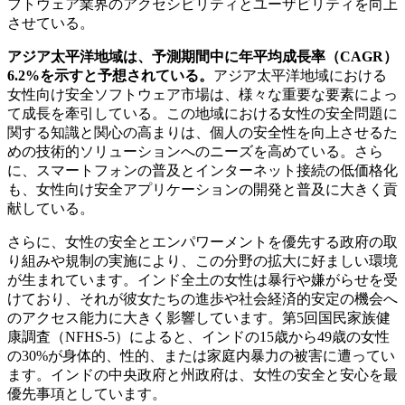
フトウェア業界のアクセシビリティとユーザビリティを向上
させている。
アジア太平洋地域は、予測期間中に年平均成長率（CAGR）
6.2%を示すと予想されている。
アジア太平洋地域における
女性向け安全ソフトウェア市場は、様々な重要な要素によっ
て成長を牽引している。この地域における女性の安全問題に
関する知識と関心の高まりは、個人の安全性を向上させるた
めの技術的ソリューションへのニーズを高めている。さら
に、スマートフォンの普及とインターネット接続の低価格化
も、女性向け安全アプリケーションの開発と普及に大きく貢
献している。
さらに、女性の安全とエンパワーメントを優先する政府の取
り組みや規制の実施により、この分野の拡大に好ましい環境
が生まれています。インド全土の女性は暴行や嫌がらせを受
けており、それが彼女たちの進歩や社会経済的安定の機会へ
のアクセス能力に大きく影響しています。第5回国民家族健
康調査（NFHS-5）によると、インドの15歳から49歳の女性
の30%が身体的、性的、または家庭内暴力の被害に遭ってい
ます。インドの中央政府と州政府は、女性の安全と安心を最
優先事項としています。