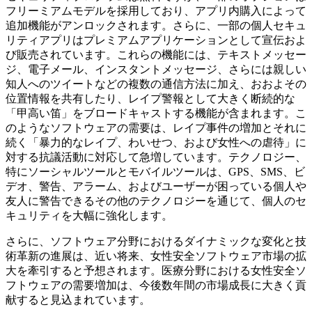
フリーミアムモデルを採用しており、アプリ内購入によって
追加機能がアンロックされます。さらに、一部の個人セキュ
リティアプリはプレミアムアプリケーションとして宣伝およ
び販売されています。これらの機能には、テキストメッセー
ジ、電子メール、インスタントメッセージ、さらには親しい
知人へのツイートなどの複数の通信方法に加え、おおよその
位置情報を共有したり、レイプ警報として大きく断続的な
「甲高い笛」をブロードキャストする機能が含まれます。こ
のようなソフトウェアの需要は、レイプ事件の増加とそれに
続く「暴力的なレイプ、わいせつ、および女性への虐待」に
対する抗議活動に対応して急増しています。テクノロジー、
特にソーシャルツールとモバイルツールは、GPS、SMS、ビ
デオ、警告、アラーム、およびユーザーが困っている個人や
友人に警告できるその他のテクノロジーを通じて、個人のセ
キュリティを大幅に強化します。
さらに、ソフトウェア分野におけるダイナミックな変化と技
術革新の進展は、近い将来、女性安全ソフトウェア市場の拡
大を牽引すると予想されます。医療分野における女性安全ソ
フトウェアの需要増加は、今後数年間の市場成長に大きく貢
献すると見込まれています。