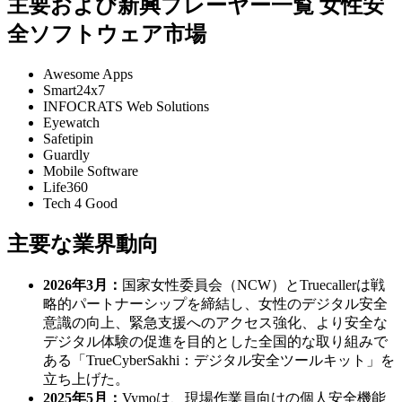
主要および新興プレーヤー一覧 女性安
全ソフトウェア市場
Awesome Apps
Smart24x7
INFOCRATS Web Solutions
Eyewatch
Safetipin
Guardly
Mobile Software
Life360
Tech 4 Good
主要な業界動向
2026年3月：
国家女性委員会（NCW）とTruecallerは戦
略的パートナーシップを締結し、女性のデジタル安全
意識の向上、緊急支援へのアクセス強化、より安全な
デジタル体験の促進を目的とした全国的な取り組みで
ある「TrueCyber​​Sakhi：デジタル安全ツールキット」を
立ち上げた。
2025年5月：
Vymoは、現場作業員向けの個人安全機能