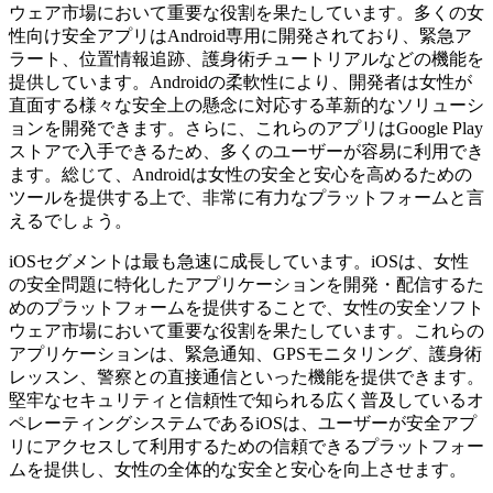
ウェア市場において重要な役割を果たしています。多くの女
性向け安全アプリはAndroid専用に開発されており、緊急ア
ラート、位置情報追跡、護身術チュートリアルなどの機能を
提供しています。Androidの柔軟性により、開発者は女性が
直面する様々な安全上の懸念に対応する革新的なソリューシ
ョンを開発できます。さらに、これらのアプリはGoogle Play
ストアで入手できるため、多くのユーザーが容易に利用でき
ます。総じて、Androidは女性の安全と安心を高めるための
ツールを提供する上で、非常に有力なプラットフォームと言
えるでしょう。
iOSセグメントは最も急速に成長しています。iOSは、女性
の安全問題に特化したアプリケーションを開発・配信するた
めのプラットフォームを提供することで、女性の安全ソフト
ウェア市場において重要な役割を果たしています。これらの
アプリケーションは、緊急通知、GPSモニタリング、護身術
レッスン、警察との直接通信といった機能を提供できます。
堅牢なセキュリティと信頼性で知られる広く普及しているオ
ペレーティングシステムであるiOSは、ユーザーが安全アプ
リにアクセスして利用するための信頼できるプラットフォー
ムを提供し、女性の全体的な安全と安心を向上させます。