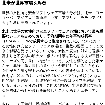
北米が世界市場を席巻
世界の女性向け安全ソフトウェア市場の分析は、北米、ヨー
ロッパ、アジア太平洋地域、中東・アフリカ、ラテンアメリ
カを対象に実施されています。
北米は世界の女性向け安全ソフトウェア市場において最も重
要なシェアを占めており、予測期間中に年平均成長率
（CAGR）5.5%で成長すると推定されている。
北米におけ
る女性向け安全ソフトウェア市場は、複数の要因によって大
きく影響を受けている。中でも、女性の安全に対する意識の
高まりと不安感の増大が、個人の保護を強化する技術革新へ
のニーズの高まりにつながっている。女性を標的とした嫌が
らせ、暴行、暴力事件の発生頻度が増加していることから、
女性が自ら身を守るためのツールへの需要が高まっている。
例えば、米国では、女性の43.9%がレイプとは分類されない
性的暴行を経験し、19.3%が生涯に一度はレイプを経験して
いる。また、女性の81%、男性の43%が、生涯を通じて様々
な性的嫌がらせや暴行を経験したことがあると回答してい
る。
さらに、人工知能、機械学習、モバイルアプリケーションな