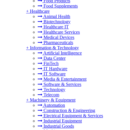
Food Products
Food Supplements
+
Healthcare
Animal Health
Biotechnology
Healthcare IT
Healthcare Services
Medical Devices
Pharmaceuticals
+
Information & Technology
Artificial Intelligence
Data Center
FinTech
IT Hardware
IT Software
Media & Entertainment
Software & Services
Technology
Telecom
+
Machinery & Equipment
Automation
Construction & Engineering
Electrical Equipment & Services
Industrial Equipment
Industrial Goods