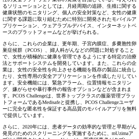
るソリューションとしては、月経周期の追跡、生殖に関する
健康状態のモニタリング、個人の安全対策など、女性の健康
に関する課題に取り組むために特別に開発されたモバイルア
プリケーション、ウェアラブルデバイス、インターネットベ
ースのプラットフォームなどが挙げられる。
さらに、これらの企業は、更年期、子宮内膜症、多嚢胞性卵
巣症候群（PCOS）、婦人科がんなどの問題に対処すること
で、女性が積極的に健康を管理できるようにする特定の治療
法とサポートシステムを開発しています。また、これらの企
業は、女性の安全性を向上させる機能を既存の製品に統合し
たり、女性専用の安全アプリケーションを作成したりしてい
ます。安全機能には、緊急アラーム、位置情報モニタリン
グ、嫌がらせや暴行事件の報告オプションなどが含まれま
す。PCOS Challengeは、世界トップクラスの服薬管理プラッ
トフォームであるMedisafeと提携し、PCOS Challengeユーザ
ーに完全な匿名性を保証する高品質のモバイルアプリを無料
で提供しています。
さらに、2020年には、患者データの効率的な管理と早期がん
発見のためのスクリーニングを実施するために、mUzimaア