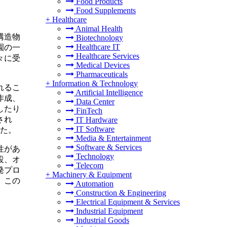
Food Products
Food Supplements
+
Healthcare
Animal Health
構造物
Biotechnology
Healthcare IT
園の一
Healthcare Services
々に受
Medical Devices
Pharmaceuticals
+
Information & Technology
れるこ
Artificial Intelligence
作成、
Data Center
したり
FinTech
され
IT Hardware
IT Software
した。
Media & Entertainment
Software & Services
性があ
Technology
設、オ
Telecom
発プロ
+
Machinery & Equipment
、この
Automation
Construction & Engineering
Electrical Equipment & Services
Industrial Equipment
Industrial Goods