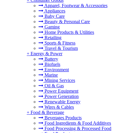
+
Consumer Goods
Apparel, Footwear & Accessories
Appliances
Baby Care
Beauty & Personal Care
Gaming
Home Products & Utilities
Retailing
Sports & Fitness
Travel & Tourism
+
Energy & Power
Battery
Biofuels
Environment
Marine
Mining Services
Oil & Gas
Power Equipment
Power Generation
Renewable Energy
Wires & Cables
+
Food & Beverage
Beverages Products
Food Ingredients & Food Additives
Food Processing & Processed Food