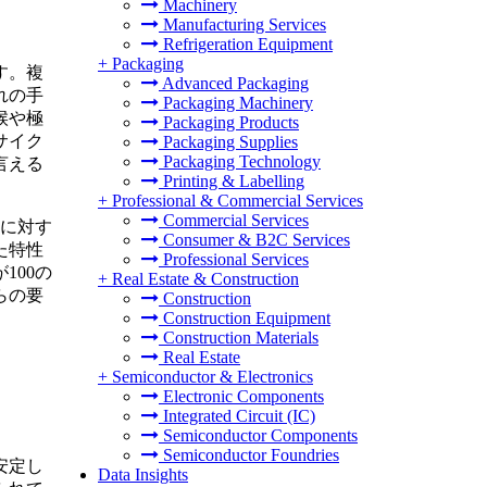
Machinery
Manufacturing Services
Refrigeration Equipment
+
Packaging
す。複
Advanced Packaging
れの手
Packaging Machinery
候や極
Packaging Products
サイク
Packaging Supplies
Packaging Technology
言える
Printing & Labelling
+
Professional & Commercial Services
Commercial Services
物に対す
Consumer & B2C Services
た特性
Professional Services
100の
+
Real Estate & Construction
らの要
Construction
Construction Equipment
Construction Materials
Real Estate
+
Semiconductor & Electronics
Electronic Components
Integrated Circuit (IC)
Semiconductor Components
Semiconductor Foundries
安定し
Data Insights