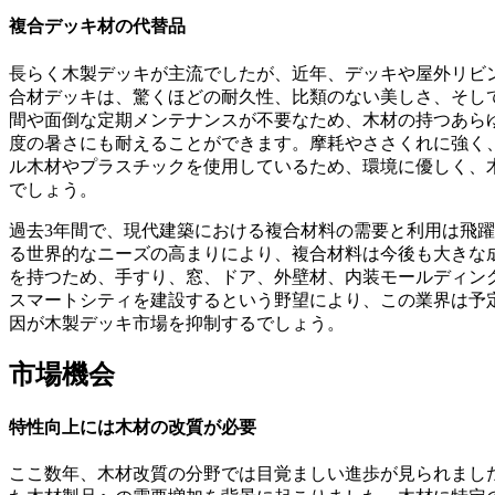
複合デッキ材の代替品
長らく木製デッキが主流でしたが、近年、デッキや屋外リビ
合材デッキは、驚くほどの耐久性、比類のない美しさ、そし
間や面倒な定期メンテナンスが不要なため、木材の持つあら
度の暑さにも耐えることができます。摩耗やささくれに強く
ル木材やプラスチックを使用しているため、環境に優しく、
でしょう。
過去3年間で、現代建築における複合材料の需要と利用は飛
る世界的なニーズの高まりにより、複合材料は今後も大きな
を持つため、手すり、窓、ドア、外壁材、内装モールディング
スマートシティを建設するという野望により、この業界は予
因が木製デッキ市場を抑制するでしょう。
市場機会
特性向上には木材の改質が必要
ここ数年、木材改質の分野では目覚ましい進歩が見られまし