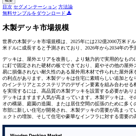
概要
目次
セグメンテーション
方法論
無料サンプルをダウンロード
木製デッキ市場規模
世界の木製デッキ市場規模は、2025年には232億2000万米ドルと評
米ドルに成長すると予測されており、2026年から2034年の予
デッキは、屋外エリアを改善し、より魅力的で実用的なもの
に釘で固定された硬材の板でできており、庭やその他の屋外
易に損傷されない耐久性のある屋外用木材で作られた屋外床
の利点があります。木製デッキは住宅に素晴らしい追加とな
のインテリアとエクステリアのデザイン要素を組み合わせる
を実現するには、高品質の木製デッキを設置する必要があり
デッキはますます人気が高まっています。木製デッキは、そ
オの構築、庭園の造園、または居住空間の拡張のために多く
市部に新しい住宅が開発され、木製デッキの需要が高まって
ェクトの増加、そして住宅や豪華なインフラに対する需要の