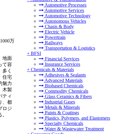
Automotive Processes
Automotive Services
Automotive Technology
Autonomous Vehicles
Chasis & Body
Electric Vehicle
Powertrain
000万
Railways
Transportation & Logistics
+
BFSI
、地面
Financial Services
Insurance Services
って容
+
Chemicals & Materials
、多く
Adhesives & Sealants
。住宅
Advanced Materials
的魅力
Biobased Chemicals
、木製
Commodity Chemicals
パティ
Glass Ceramics & Fibers
Industrial Gases
り、都
Metals & Minerals
プロジ
Paints & Coatings
る。
Plastics, Polymers, and Elastomers
Specialty Chemicals
Water & Wastewater Treatment