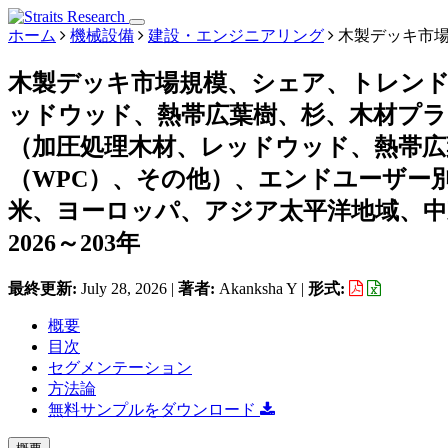
ホーム
機械設備
建設・エンジニアリング
木製デッキ市
木製デッキ市場規模、シェア、トレン
ッドウッド、熱帯広葉樹、杉、木材プラ
（加圧処理木材、レッドウッド、熱帯広
（WPC）、その他）、エンドユーザー
米、ヨーロッパ、アジア太平洋地域、
2026～203年
最終更新:
July 28, 2026
|
著者:
Akanksha Y
|
形式:
概要
目次
セグメンテーション
方法論
無料サンプルをダウンロード