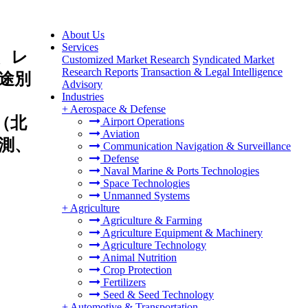
About Us
Services
、レ
Customized Market Research
Syndicated Market
Research Reports
Transaction & Legal Intelligence
途別
Advisory
Industries
+
Aerospace & Defense
（北
Airport Operations
Aviation
測、
Communication Navigation & Surveillance
Defense
Naval Marine & Ports Technologies
Space Technologies
Unmanned Systems
+
Agriculture
Agriculture & Farming
Agriculture Equipment & Machinery
Agriculture Technology
Animal Nutrition
Crop Protection
Fertilizers
Seed & Seed Technology
+
Automotive & Transportation