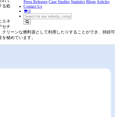
られて
Press Releases
Case Studies
Statistics
Blogs
Articles
する処
Contact Us
0
とエネ
アセチ
り、クリーンな燃料源として利用したりすることができ、持続可
性を秘めています。