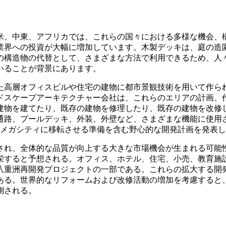
米、中東、アフリカでは、これらの国々における多様な機会、
業界への投資が大幅に増加しています。木製デッキは、庭の造
の構造物の代替として、さまざまな方法で利用できるため、人
いることが背景にあります。
た高層オフィスビルや住宅の建物に都市景観技術を用いて作ら
ドスケープアーキテクチャー会社は、これらのエリアの計画、
建物を建てたり、既存の建物を修理したり、既存の建物を改修
通路、プールデッキ、外装、外壁など、さまざまな機能に使用
しいメガシティに移転させる準備を含む野心的な開発計画を発表
され、全体的な品質が向上する大きな市場機会が生まれる可能
栄すると予想される。オフィス、ホテル、住宅、小売、教育施
の八重洲再開発プロジェクトの一部である。これらの拡大する開
ある。世界的なリフォームおよび改修活動の増加を考慮すると
測される。