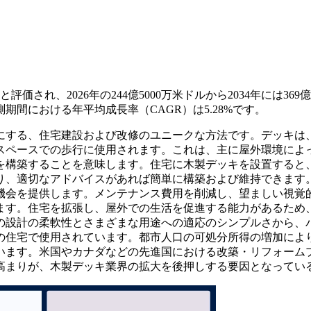
価され、2026年の244億5000万米ドルから2034年には369億1
測期間における年平均成長率（CAGR）は5.28%です。
にする、住宅建設および改修のユニークな方法です。デッキは
スペースでの歩行に使用されます。これは、主に屋外環境によ
を構築することを意味します。住宅に木製デッキを設置すると
り、適切なアドバイスがあれば簡単に構築および維持できます
機会を提供します。メンテナンス費用を削減し、望ましい視覚
ます。住宅を拡張し、屋外での生活を促進する能力があるため
の設計の柔軟性とさまざまな用途への適応のシンプルさから、
の住宅で使用されています。都市人口の可処分所得の増加によ
います。米国やカナダなどの先進国における改築・リフォーム
高まりが、木製デッキ業界の拡大を後押しする要因となってい