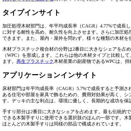
タイプインサイト
加圧処理木材部門は、年平均成長率（CAGR）4.77%で
に対する耐性を高め、耐久性を向上させます。さらに加圧処
できます。また、屋内・屋外を問わず、様々な種類の木材を
木材プラスチック複合材の分野は2番目に大きなシェアを占め
（WPC）を形成します。これらは他の木材タイプと比較し
ます。
再生プラスチック
木材産業の副産物であるWPCは、
アプリケーションインサイト
床材部門は年平均成長率（CAGR）5.7%で成長すると予
ある住宅や部屋を家具で飾るための、費用対効果が高く、シ
す。デッキの主な利点は、環境に優しく、長期的な成功を保
手すり部分は2番目に大きなシェアを占めます。最も伝統的
できる木製手すりに使用できる選択肢のほんの一部です。木
ほとんどの木製手すりは同様の部品で構成されています。