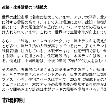
改築・改修活動の市場拡大
世界の建設市場は着実に拡大しています。アジア太平洋、北
に対する需要の高まり、そして人口増加により、建設・修復
部として、家の居住空間を広げたり、パティオなどの石造り
け入れられています。これは、世界中で生活水準が向上して
さらに、「緑地」や「スカイパーク」は、屋上デッキを備え
とが多い。屋外生活の人気が高まっているため、多くのラン
維持管理に注力している。木製デッキは、住宅部門で新しい
する際によく使用される。住宅建設では、木製デッキは床、
る。例えば、中国政府は、今後10年間で2億5000万人を新
その結果、将来的にさまざまな建築用途で木製デッキが採用
る。そこで開催されるイベントのため、日本の建築部門は繁
フィス、小売、住宅スペースはすべて、2023年に完成予定
ジェクトにより、木製デッキの市場需要が増加する可能性が
ような開発および計画は木製デッキの需要を増加させると予
市場抑制