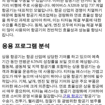
의 승객을 수송할 수 있습니다. 이러한 항공기는 단거리 및 중
거리 비행에 주로 사용됩니다. 에어버스 A320과 보잉 737 계열
항공기는 대표적인 모델입니다. 항공 산업의 경쟁이 치열하기
때문에 협동체 항공기 제조업체는 경량화와 연료 효율성 향상
을 최우선 과제로 삼아야 하며, 이는 티타늄 체결 부품에 대한
수요를 촉진합니다. 동체, 날개, 엔진 모두에 티타늄 체결 부품
이 많이 사용되어 항공기의 전반적인 효율성과 성능을 향상시
킵니다.
응용 프로그램 분석
상용 항공기는 항공 산업에 상당한 기여를 하고 있으며 예측
기간 동안 연평균 6.5%의 성장률을 보일 것으로 예상됩니다.
협동체, 광동체 및 지역 항공기를 포함하는 상용 항공기는 승
객과 화물을 운송하는 데 사용됩니다. 티타늄 패스너는 가볍고
강도가 매우 높으며 내식성이 뛰어나 상용 항공기 분야에 필수
적입니다. 기체, 날개, 엔진 및 랜딩 기어와 같은 주요 부품은
이러한 패스너에 크게 의존합니다. 연료 효율성은 상용 항공에
서 매우 중요하며, 티타늄 패스너는 항공기 경량화에 기여하여
연료 소비와 운영 비용을 절감합니다.
군용 항공기
"항공기"는
수송기, 전투기, 헬리콥터, 정찰기 등 광범위한 항공기 범주를