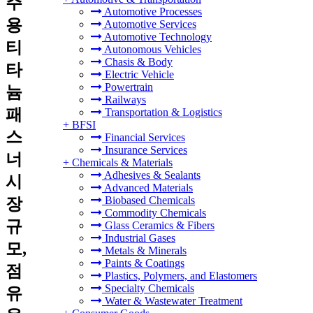
주
Automotive Processes
용
Automotive Services
Automotive Technology
티
Autonomous Vehicles
Chasis & Body
타
Electric Vehicle
Powertrain
늄
Railways
패
Transportation & Logistics
+
BFSI
스
Financial Services
Insurance Services
너
+
Chemicals & Materials
Adhesives & Sealants
시
Advanced Materials
Biobased Chemicals
장
Commodity Chemicals
규
Glass Ceramics & Fibers
Industrial Gases
모,
Metals & Minerals
Paints & Coatings
점
Plastics, Polymers, and Elastomers
Specialty Chemicals
유
Water & Wastewater Treatment