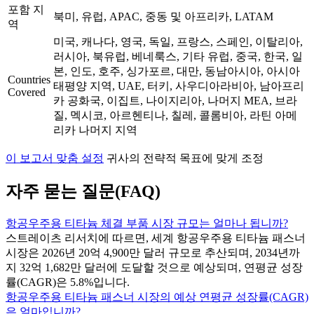
포함 지
북미, 유럽, APAC, 중동 및 아프리카, LATAM
역
미국, 캐나다, 영국, 독일, 프랑스, 스페인, 이탈리아,
러시아, 북유럽, 베네룩스, 기타 유럽, 중국, 한국, 일
본, 인도, 호주, 싱가포르, 대만, 동남아시아, 아시아
Countries
태평양 지역, UAE, 터키, 사우디아라비아, 남아프리
Covered
카 공화국, 이집트, 나이지리아, 나머지 MEA, 브라
질, 멕시코, 아르헨티나, 칠레, 콜롬비아, 라틴 아메
리카 나머지 지역
이 보고서 맞춤 설정
귀사의 전략적 목표에 맞게 조정
자주 묻는 질문(FAQ)
항공우주용 티타늄 체결 부품 시장 규모는 얼마나 됩니까?
스트레이츠 리서치에 따르면, 세계 항공우주용 티타늄 패스너
시장은 2026년 20억 4,900만 달러 규모로 추산되며, 2034년까
지 32억 1,682만 달러에 도달할 것으로 예상되며, 연평균 성장
률(CAGR)은 5.8%입니다.
항공우주용 티타늄 패스너 시장의 예상 연평균 성장률(CAGR)
은 얼마입니까?