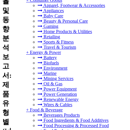
율
+
Consumer Goods
Apparel, Footwear & Accessories
및
Appliances
Baby Care
동
Beauty & Personal Care
Gaming
향
Home Products & Utilities
Retailing
분
Sports & Fitness
석
Travel & Tourism
+
Energy & Power
보
Battery
Biofuels
고
Environment
Marine
서:
Mining Services
제
Oil & Gas
Power Equipment
품
Power Generation
Renewable Energy
유
Wires & Cables
+
Food & Beverage
형
Beverages Products
Food Ingredients & Food Additives
별
Food Processing & Processed Food