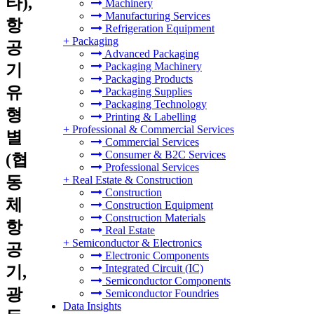
타),
Machinery
Manufacturing Services
항
Refrigeration Equipment
+
Packaging
공
Advanced Packaging
Packaging Machinery
기
Packaging Products
유
Packaging Supplies
Packaging Technology
형
Printing & Labelling
+
Professional & Commercial Services
별
Commercial Services
Consumer & B2C Services
(협
Professional Services
동
+
Real Estate & Construction
Construction
체
Construction Equipment
Construction Materials
항
Real Estate
+
Semiconductor & Electronics
공
Electronic Components
Integrated Circuit (IC)
기,
Semiconductor Components
광
Semiconductor Foundries
Data Insights