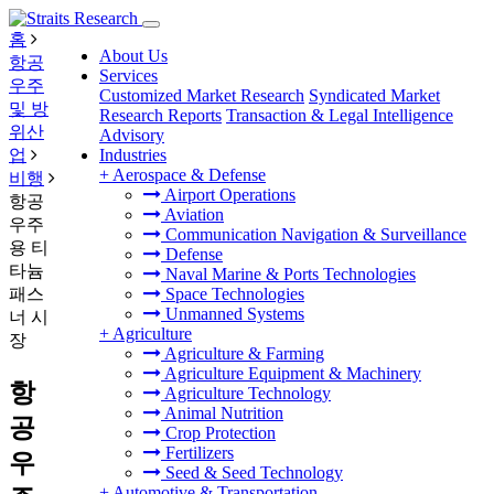
홈
About Us
항공
Services
우주
Customized Market Research
Syndicated Market
및 방
Research Reports
Transaction & Legal Intelligence
위산
Advisory
업
Industries
+
Aerospace & Defense
비행
Airport Operations
항공
Aviation
우주
Communication Navigation & Surveillance
용 티
Defense
타늄
Naval Marine & Ports Technologies
패스
Space Technologies
Unmanned Systems
너 시
+
Agriculture
장
Agriculture & Farming
Agriculture Equipment & Machinery
항
Agriculture Technology
Animal Nutrition
공
Crop Protection
Fertilizers
우
Seed & Seed Technology
+
Automotive & Transportation