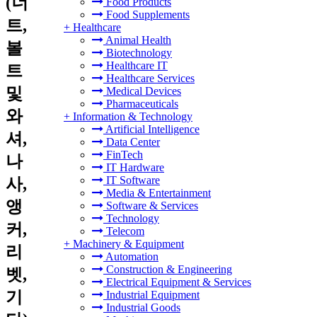
(너
Food Products
Food Supplements
트,
+
Healthcare
Animal Health
볼
Biotechnology
Healthcare IT
트
Healthcare Services
및
Medical Devices
Pharmaceuticals
와
+
Information & Technology
Artificial Intelligence
셔,
Data Center
FinTech
나
IT Hardware
IT Software
사,
Media & Entertainment
앵
Software & Services
Technology
커,
Telecom
+
Machinery & Equipment
리
Automation
Construction & Engineering
벳,
Electrical Equipment & Services
기
Industrial Equipment
Industrial Goods