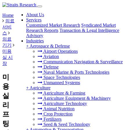
About Us
Home
Services
의료
Customized Market Research
Syndicated Market
서비
Research Reports
Transaction & Legal Intelligence
스
Advisory
의료
Industries
기기
+
Aerospace & Defense
미용
Airport Operations
Aviation
실 시
Communication Navigation & Surveillance
장
Defense
Naval Marine & Ports Technologies
미
Space Technologies
Unmanned Systems
용
+
Agriculture
Agriculture & Farming
실
Agriculture Equipment & Machinery
Agriculture Technology
리
Animal Nutrition
프
Crop Protection
Fertilizers
팅
Seed & Seed Technology
+
Automotive & Transportation