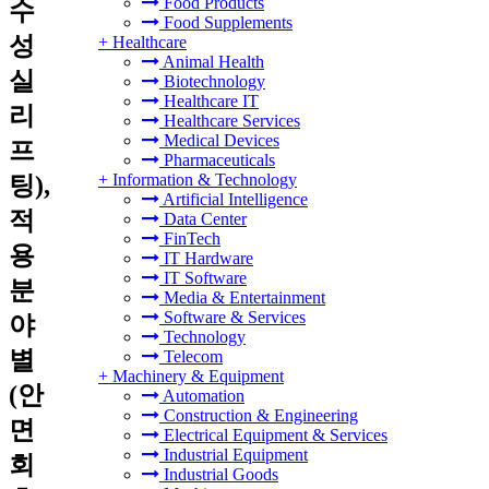
Food Products
수
Food Supplements
성
+
Healthcare
Animal Health
실
Biotechnology
Healthcare IT
리
Healthcare Services
Medical Devices
프
Pharmaceuticals
+
Information & Technology
팅),
Artificial Intelligence
적
Data Center
FinTech
용
IT Hardware
IT Software
분
Media & Entertainment
Software & Services
야
Technology
별
Telecom
+
Machinery & Equipment
(안
Automation
Construction & Engineering
면
Electrical Equipment & Services
Industrial Equipment
회
Industrial Goods