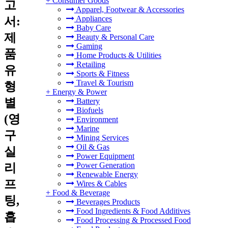
+
Consumer Goods
고
Apparel, Footwear & Accessories
Appliances
서:
Baby Care
제
Beauty & Personal Care
Gaming
품
Home Products & Utilities
Retailing
유
Sports & Fitness
Travel & Tourism
형
+
Energy & Power
별
Battery
Biofuels
(영
Environment
Marine
구
Mining Services
Oil & Gas
실
Power Equipment
Power Generation
리
Renewable Energy
프
Wires & Cables
+
Food & Beverage
팅,
Beverages Products
Food Ingredients & Food Additives
흡
Food Processing & Processed Food