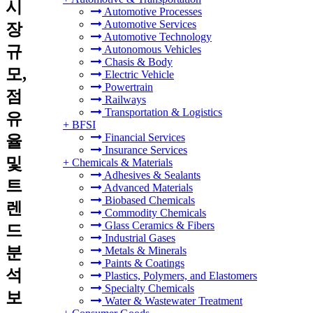
시
Automotive Processes
Automotive Services
장
Automotive Technology
규
Autonomous Vehicles
Chasis & Body
모,
Electric Vehicle
Powertrain
점
Railways
Transportation & Logistics
유
+
BFSI
Financial Services
율
Insurance Services
및
+
Chemicals & Materials
Adhesives & Sealants
트
Advanced Materials
Biobased Chemicals
렌
Commodity Chemicals
Glass Ceramics & Fibers
드
Industrial Gases
분
Metals & Minerals
Paints & Coatings
석
Plastics, Polymers, and Elastomers
Specialty Chemicals
보
Water & Wastewater Treatment