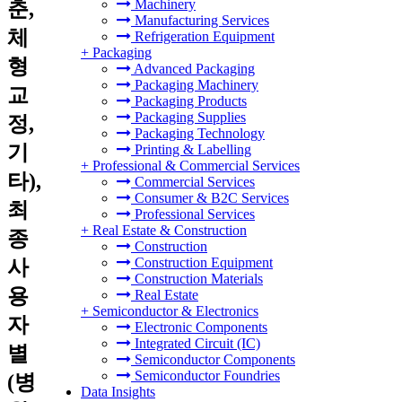
Machinery
춘,
Manufacturing Services
체
Refrigeration Equipment
+
Packaging
형
Advanced Packaging
Packaging Machinery
교
Packaging Products
Packaging Supplies
정,
Packaging Technology
기
Printing & Labelling
+
Professional & Commercial Services
타),
Commercial Services
Consumer & B2C Services
최
Professional Services
+
Real Estate & Construction
종
Construction
Construction Equipment
사
Construction Materials
용
Real Estate
+
Semiconductor & Electronics
자
Electronic Components
Integrated Circuit (IC)
별
Semiconductor Components
Semiconductor Foundries
(병
Data Insights