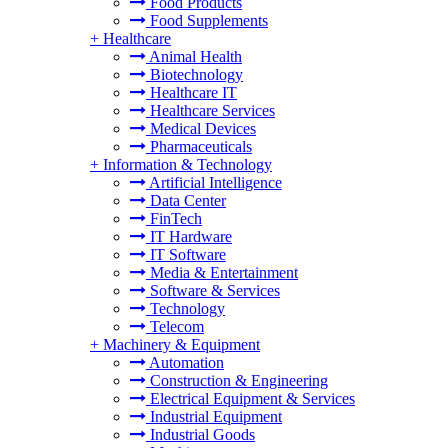
Food Products
Food Supplements
+
Healthcare
Animal Health
Biotechnology
Healthcare IT
Healthcare Services
Medical Devices
Pharmaceuticals
+
Information & Technology
Artificial Intelligence
Data Center
FinTech
IT Hardware
IT Software
Media & Entertainment
Software & Services
Technology
Telecom
+
Machinery & Equipment
Automation
Construction & Engineering
Electrical Equipment & Services
Industrial Equipment
Industrial Goods