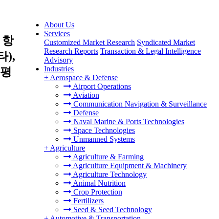
About Us
Services
 항
Customized Market Research
Syndicated Market
Research Reports
Transaction & Legal Intelligence
),
Advisory
Industries
태평
+
Aerospace & Defense
Airport Operations
Aviation
Communication Navigation & Surveillance
Defense
Naval Marine & Ports Technologies
Space Technologies
Unmanned Systems
+
Agriculture
Agriculture & Farming
Agriculture Equipment & Machinery
Agriculture Technology
Animal Nutrition
Crop Protection
Fertilizers
Seed & Seed Technology
+
Automotive & Transportation