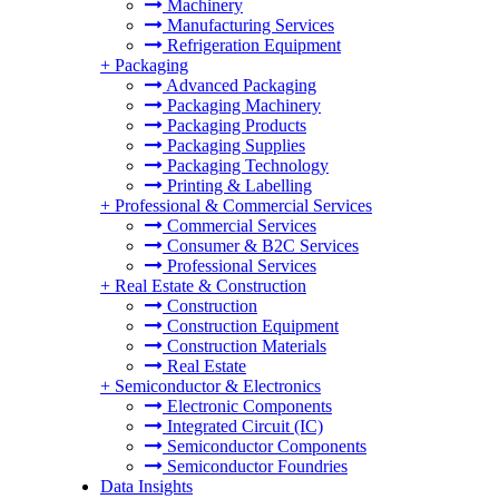
Machinery
Manufacturing Services
Refrigeration Equipment
+
Packaging
Advanced Packaging
Packaging Machinery
Packaging Products
Packaging Supplies
Packaging Technology
Printing & Labelling
+
Professional & Commercial Services
Commercial Services
Consumer & B2C Services
Professional Services
+
Real Estate & Construction
Construction
Construction Equipment
Construction Materials
Real Estate
+
Semiconductor & Electronics
Electronic Components
Integrated Circuit (IC)
Semiconductor Components
Semiconductor Foundries
Data Insights