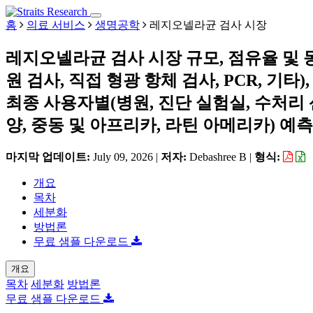
홈
의료 서비스
생명공학
레지오넬라균 검사 시장
레지오넬라균 검사 시장 규모, 점유율 및 동
원 검사, 직접 형광 항체 검사, PCR, 기타)
최종 사용자별(병원, 진단 실험실, 수처리 산
양, 중동 및 아프리카, 라틴 아메리카) 예측, 2
마지막 업데이트:
July 09, 2026
|
저자:
Debashree B
|
형식:
개요
목차
세분화
방법론
무료 샘플 다운로드
개요
목차
세분화
방법론
무료 샘플 다운로드