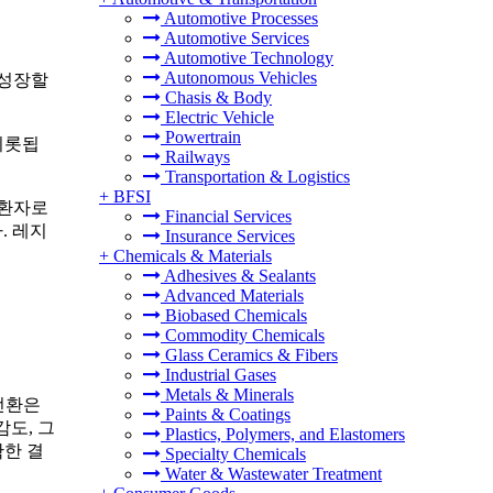
Automotive Processes
Automotive Services
Automotive Technology
Autonomous Vehicles
로 성장할
Chasis & Body
Electric Vehicle
Powertrain
비롯됩
Railways
Transportation & Logistics
+
BFSI
 환자로
Financial Services
. 레지
Insurance Services
+
Chemicals & Materials
Adhesives & Sealants
Advanced Materials
Biobased Chemicals
Commodity Chemicals
Glass Ceramics & Fibers
Industrial Gases
Metals & Minerals
전환은
Paints & Coatings
감도, 그
Plastics, Polymers, and Elastomers
확한 결
Specialty Chemicals
Water & Wastewater Treatment