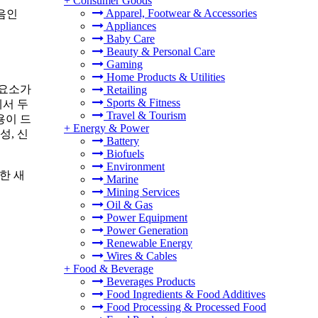
+
Consumer Goods
Apparel, Footwear & Accessories
모음인
Appliances
Baby Care
Beauty & Personal Care
Gaming
Home Products & Utilities
 요소가
Retailing
Sports & Fitness
에서 두
Travel & Tourism
용이 드
+
Energy & Power
성, 신
Battery
Biofuels
Environment
한 새
Marine
Mining Services
Oil & Gas
Power Equipment
Power Generation
Renewable Energy
Wires & Cables
+
Food & Beverage
Beverages Products
Food Ingredients & Food Additives
Food Processing & Processed Food