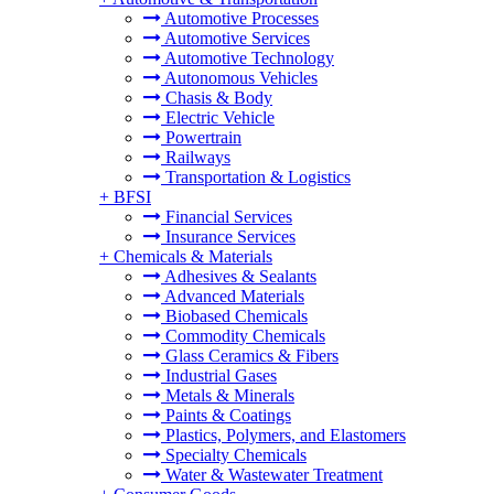
Automotive Processes
Automotive Services
Automotive Technology
Autonomous Vehicles
Chasis & Body
Electric Vehicle
Powertrain
Railways
Transportation & Logistics
+
BFSI
Financial Services
Insurance Services
+
Chemicals & Materials
Adhesives & Sealants
Advanced Materials
Biobased Chemicals
Commodity Chemicals
Glass Ceramics & Fibers
Industrial Gases
Metals & Minerals
Paints & Coatings
Plastics, Polymers, and Elastomers
Specialty Chemicals
Water & Wastewater Treatment