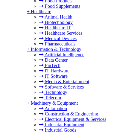
Food Products
Food Supplements
+
Healthcare
Animal Health
Biotechnology
Healthcare IT
Healthcare Services
Medical Devices
Pharmaceuticals
+
Information & Technology
Artificial Intelligence
Data Center
FinTech
IT Hardware
IT Software
Media & Entertainment
Software & Services
Technology
Telecom
+
Machinery & Equipment
Automation
Construction & Engineering
Electrical Equipment & Services
Industrial Equipment
Industrial Goods