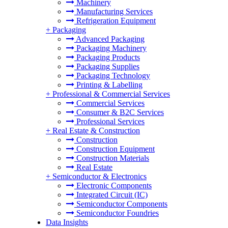
Machinery
Manufacturing Services
Refrigeration Equipment
+
Packaging
Advanced Packaging
Packaging Machinery
Packaging Products
Packaging Supplies
Packaging Technology
Printing & Labelling
+
Professional & Commercial Services
Commercial Services
Consumer & B2C Services
Professional Services
+
Real Estate & Construction
Construction
Construction Equipment
Construction Materials
Real Estate
+
Semiconductor & Electronics
Electronic Components
Integrated Circuit (IC)
Semiconductor Components
Semiconductor Foundries
Data Insights