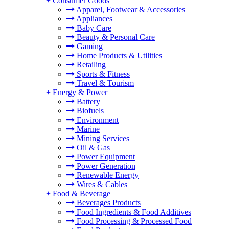
+
Consumer Goods
Apparel, Footwear & Accessories
Appliances
Baby Care
Beauty & Personal Care
Gaming
Home Products & Utilities
Retailing
Sports & Fitness
Travel & Tourism
+
Energy & Power
Battery
Biofuels
Environment
Marine
Mining Services
Oil & Gas
Power Equipment
Power Generation
Renewable Energy
Wires & Cables
+
Food & Beverage
Beverages Products
Food Ingredients & Food Additives
Food Processing & Processed Food