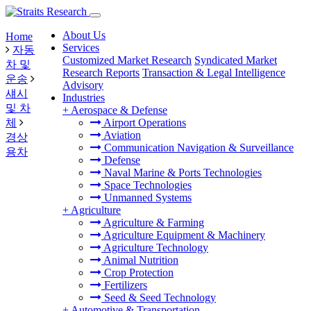
About Us
Home
Services
자동
Customized Market Research
Syndicated Market
차 및
Research Reports
Transaction & Legal Intelligence
운송
Advisory
섀시
Industries
및 차
+
Aerospace & Defense
체
Airport Operations
Aviation
경상
Communication Navigation & Surveillance
용차
Defense
Naval Marine & Ports Technologies
Space Technologies
Unmanned Systems
+
Agriculture
Agriculture & Farming
Agriculture Equipment & Machinery
Agriculture Technology
Animal Nutrition
Crop Protection
Fertilizers
Seed & Seed Technology
+
Automotive & Transportation