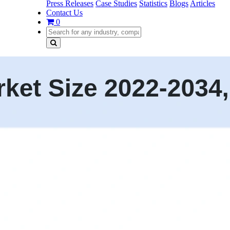
Press Releases
Case Studies
Statistics
Blogs
Articles
Contact Us
0