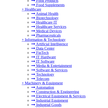
Food Products
Food Supplements
+
Healthcare
Animal Health
Biotechnology
Healthcare IT
Healthcare Services
Medical Devices
Pharmaceuticals
+
Information & Technology
Artificial Intelligence
Data Center
FinTech
IT Hardware
IT Software
Media & Entertainment
Software & Services
Technology
Telecom
+
Machinery & Equipment
Automation
Construction & Engineering
Electrical Equipment & Services
Industrial Equipment
Industrial Goods