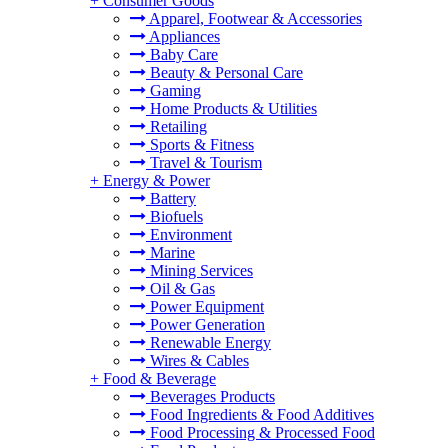
+
Consumer Goods
Apparel, Footwear & Accessories
Appliances
Baby Care
Beauty & Personal Care
Gaming
Home Products & Utilities
Retailing
Sports & Fitness
Travel & Tourism
+
Energy & Power
Battery
Biofuels
Environment
Marine
Mining Services
Oil & Gas
Power Equipment
Power Generation
Renewable Energy
Wires & Cables
+
Food & Beverage
Beverages Products
Food Ingredients & Food Additives
Food Processing & Processed Food