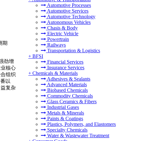
Automotive Processes
Automotive Services
Automotive Technology
Autonomous Vehicles
Chasis & Body
Electric Vehicle
Powertrain
预测期
Railways
Transportation & Logistics
+
BFSI
强劲增
Financial Services
Insurance Services
企业核心
+
Chemicals & Materials
经合组织
Adhesives & Sealants
一番以
Advanced Materials
日益复杂
Biobased Chemicals
Commodity Chemicals
Glass Ceramics & Fibers
Industrial Gases
Metals & Minerals
Paints & Coatings
Plastics, Polymers, and Elastomers
Specialty Chemicals
Water & Wastewater Treatment