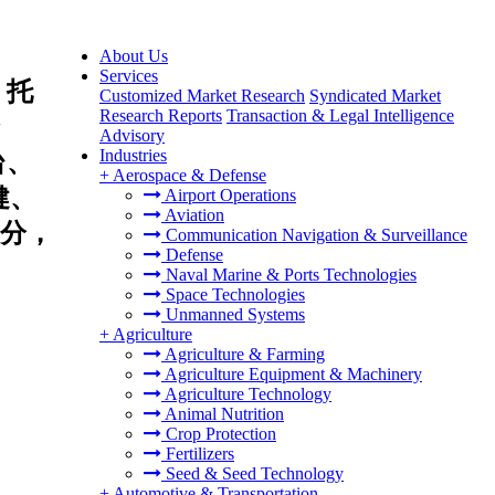
About Us
Services
、托
Customized Market Research
Syndicated Market
Research Reports
Transaction & Legal Intelligence
Advisory
Industries
台、
+
Aerospace & Defense
健、
Airport Operations
Aviation
分，
Communication Navigation & Surveillance
Defense
Naval Marine & Ports Technologies
Space Technologies
Unmanned Systems
+
Agriculture
Agriculture & Farming
Agriculture Equipment & Machinery
Agriculture Technology
Animal Nutrition
Crop Protection
Fertilizers
Seed & Seed Technology
+
Automotive & Transportation