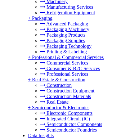
Machinery
Manufacturing Services
Refrigeration Equipment
+
Packaging
Advanced Packaging
Packaging Machinery
Packaging Products
Packaging Supplies
Packaging Technology
Printing & Labelling
+
Professional & Commercial Services
Commercial Services
Consumer & B2C Services
Professional Services
+
Real Estate & Construction
Construction
Construction Equipment
Construction Materials
Real Estate
+
Semiconductor & Electronics
Electronic Components
Integrated Circuit (IC)
Semiconductor Components
Semiconductor Foundries
Data Insights