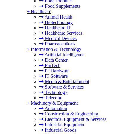
Food Products
Food Supplements
+
Healthcare
Animal Health
Biotechnology
Healthcare IT
Healthcare Services
Medical Devices
Pharmaceuticals
+
Information & Technology
Artificial Intelligence
Data Center
FinTech
IT Hardware
IT Software
Media & Entertainment
Software & Services
Technology
Telecom
+
Machinery & Equipment
Automation
Construction & Engineering
Electrical Equipment & Services
Industrial Equipment
Industrial Goods