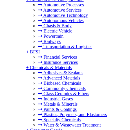
Automotive Processes
Automotive Services
Automotive Technology
Autonomous Vehicles
Chasis & Body
Electric Vehicle
Powertrain
Railways
Transportation & Logistics
+
BFSI
Financial Services
Insurance Services
+
Chemicals & Materials
Adhesives & Sealants
Advanced Materials
Biobased Chemicals
Commodity Chemicals
Glass Ceramics & Fibers
Industrial Gases
Metals & Minerals
Paints & Coatings
Plastics, Polymers, and Elastomers
Specialty Chemicals
Water & Wastewater Treatment