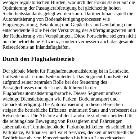
weniger regulatorischen Hürden, wodurch der Fokus stärker auf die
Optimierung der Passagierabfertigung bei gleichzeitig hohen
Sicherheitsstandards gelegt werden kann. Darüber hinaus spielt die
Automatisierung von Bodenabfertigungsprozessen wie
Flugzeugwartung, Betankung und Gepäckbe- und -entladung eine
entscheidende Rolle bei der Verkürzung der Abfertigungszeiten und
der Reduzierung von Verspätungen. Diese Fortschritte steigern nicht
nur die betriebliche Effizienz, sondern verbessern auch das gesamte
Reiseerlebnis an Inlandsflughäfen.
Durch den Flughafenbetrieb
Der globale Markt für Flughafenautomatisierung ist in Landseite,
Luftseite und Terminalseite unterteilt. Das Segment Landseite ist
aufgrund seiner zentralen Rolle bei der Steuerung des
Passagierflusses und der Logistik führend in der
Flughafenautomatisierungsbranche. Dieses Segment umfasst
wichtige Dienstleistungen wie Parken, Bodentransport und
Gepäckabfertigung. Die Automatisierung in diesen Bereichen
steigert die betriebliche Effizienz, minimiert Staus und verbessert das
Reiseerlebnis. Die Abläufe auf der Landseite sind entscheidend für
die reibungslose Bewegung von Passagieren und Fahrzeugen
außerhalb der Terminalgebäude. Parkmöglichkeiten, einschließlich
Parkplätze, Parkhäuser und Valet-Services, decken unterschiedliche
Bedürfnisse ab, von Kurzzeitparken bis hin zu Langzeitparken.