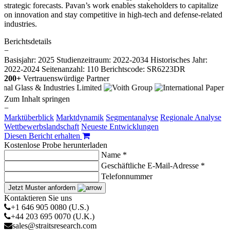
strategic forecasts. Pavan’s work enables stakeholders to capitalize
on innovation and stay competitive in high-tech and defense-related
industries.
Berichtsdetails
−
Basisjahr: 2025
Studienzeitraum: 2022-2034
Historisches Jahr:
2022-2024
Seitenanzahl: 110
Berichtscode: SR6223DR
200+
Vertrauenswürdige Partner
Zum Inhalt springen
−
Marktüberblick
Marktdynamik
Segmentanalyse
Regionale Analyse
Wettbewerbslandschaft
Neueste Entwicklungen
Diesen Bericht erhalten
Kostenlose Probe herunterladen
Name *
Geschäftliche E-Mail-Adresse *
Telefonnummer
Jetzt Muster anfordern
Kontaktieren Sie uns
+1 646 905 0080 (U.S.)
+44 203 695 0070 (U.K.)
sales@straitsresearch.com