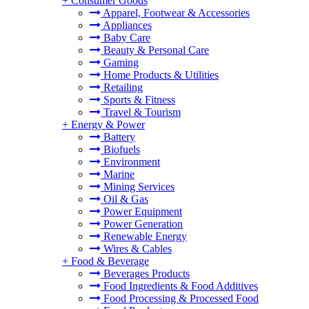
+
Consumer Goods
Apparel, Footwear & Accessories
Appliances
Baby Care
Beauty & Personal Care
Gaming
Home Products & Utilities
Retailing
Sports & Fitness
Travel & Tourism
+
Energy & Power
Battery
Biofuels
Environment
Marine
Mining Services
Oil & Gas
Power Equipment
Power Generation
Renewable Energy
Wires & Cables
+
Food & Beverage
Beverages Products
Food Ingredients & Food Additives
Food Processing & Processed Food