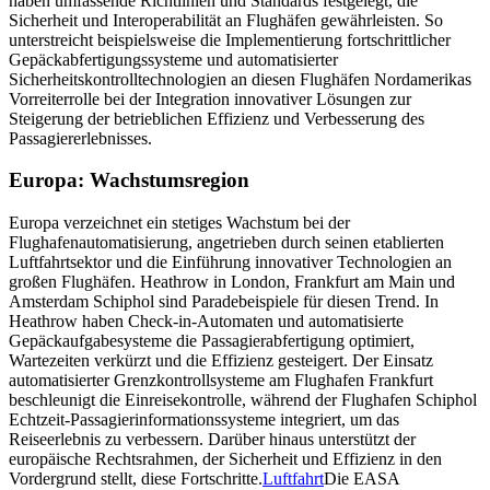
haben umfassende Richtlinien und Standards festgelegt, die
Sicherheit und Interoperabilität an Flughäfen gewährleisten. So
unterstreicht beispielsweise die Implementierung fortschrittlicher
Gepäckabfertigungssysteme und automatisierter
Sicherheitskontrolltechnologien an diesen Flughäfen Nordamerikas
Vorreiterrolle bei der Integration innovativer Lösungen zur
Steigerung der betrieblichen Effizienz und Verbesserung des
Passagiererlebnisses.
Europa: Wachstumsregion
Europa verzeichnet ein stetiges Wachstum bei der
Flughafenautomatisierung, angetrieben durch seinen etablierten
Luftfahrtsektor und die Einführung innovativer Technologien an
großen Flughäfen. Heathrow in London, Frankfurt am Main und
Amsterdam Schiphol sind Paradebeispiele für diesen Trend. In
Heathrow haben Check-in-Automaten und automatisierte
Gepäckaufgabesysteme die Passagierabfertigung optimiert,
Wartezeiten verkürzt und die Effizienz gesteigert. Der Einsatz
automatisierter Grenzkontrollsysteme am Flughafen Frankfurt
beschleunigt die Einreisekontrolle, während der Flughafen Schiphol
Echtzeit-Passagierinformationssysteme integriert, um das
Reiseerlebnis zu verbessern. Darüber hinaus unterstützt der
europäische Rechtsrahmen, der Sicherheit und Effizienz in den
Vordergrund stellt, diese Fortschritte.
Luftfahrt
Die EASA