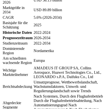
USD 58.13 billion
2026
Marktgröße in
USD 89.89 billion
2034
CAGR
5.6% (2026-2034)
Basisjahr für die
2025
Schätzung
Historische Daten
2022-2024
Prognosezeitraum
2026-2034
Studienzeitraum
2022-2034
Dominierende
Nordamerika
Region
Am schnellsten
Europa
wachsende Region
AMADEUS IT GROUP SA, Collins
Wichtige
Aerospace, Huawei Technologies Co., Ltd.,
Marktteilnehmer
LEONARDO s.P.A, Daifuku Co., Ltd
Umsatzprognose, Wettbewerbslandschaft,
Berichtsabdeckung
Wachstumsfaktoren, Umwelt- und
Regulierungslandschaft sowie Trends
Nach Systemen, Durch den Flughafenbetrieb
Durch die Flughafenbetriebsabteilung, Nach
Abgedeckte
Automatisierungsgrad Nach
Segmente