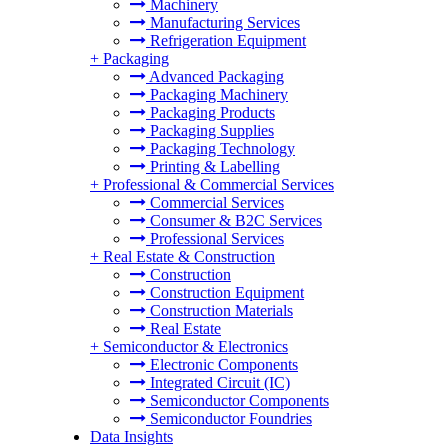
Machinery
Manufacturing Services
Refrigeration Equipment
+
Packaging
Advanced Packaging
Packaging Machinery
Packaging Products
Packaging Supplies
Packaging Technology
Printing & Labelling
+
Professional & Commercial Services
Commercial Services
Consumer & B2C Services
Professional Services
+
Real Estate & Construction
Construction
Construction Equipment
Construction Materials
Real Estate
+
Semiconductor & Electronics
Electronic Components
Integrated Circuit (IC)
Semiconductor Components
Semiconductor Foundries
Data Insights