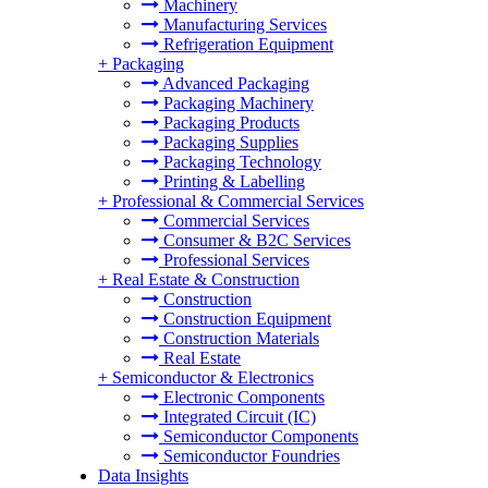
Machinery
Manufacturing Services
Refrigeration Equipment
+
Packaging
Advanced Packaging
Packaging Machinery
Packaging Products
Packaging Supplies
Packaging Technology
Printing & Labelling
+
Professional & Commercial Services
Commercial Services
Consumer & B2C Services
Professional Services
+
Real Estate & Construction
Construction
Construction Equipment
Construction Materials
Real Estate
+
Semiconductor & Electronics
Electronic Components
Integrated Circuit (IC)
Semiconductor Components
Semiconductor Foundries
Data Insights