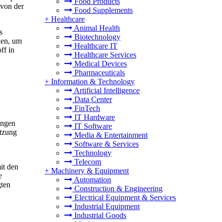
Food Products
 von der
Food Supplements
+
Healthcare
Animal Health
s
Biotechnology
den, um
Healthcare IT
ff in
Healthcare Services
Medical Devices
Pharmaceuticals
+
Information & Technology
Artificial Intelligence
Data Center
FinTech
IT Hardware
ängen
IT Software
tzung
Media & Entertainment
Software & Services
Technology
Telecom
it den
+
Machinery & Equipment
e
Automation
gten
Construction & Engineering
Electrical Equipment & Services
Industrial Equipment
Industrial Goods