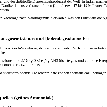
her und der drittgrößte Düngemittelproduzent der Welt. In Indien mac
st. Darüber hinaus verbraucht Indien jährlich etwa 17 bis 19 Millione
tteln.
er Nachfrage nach Nahrungsmitteln erwartet, was den Druck auf die Agra
ibhausgasemissionen und Bodendegradation bei.
 Haber-Bosch-Verfahrens, dem vorherrschenden Verfahren zur industri
frei.
emissionen, die 2,16 kgCO2-eq/kg NH3 übersteigen, und der hohe Ener
 Druck zurückzuführen ist.
nd stickstoffbindende Zwischenfrüchte können ebenfalls dazu beitrage
equellen (grünes Ammoniak)