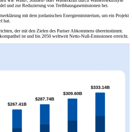
len wie Wind-, Sonnen- oder Wasserkraft durch Wasserelektrolyse
el und zur Reduzierung von Treibhausgasemissionen bei.
erklärung mit dem jordanischen Energieministerium, um ein Projekt
l hat.
urichten, der mit den Zielen des Pariser Abkommens übereinstimmt.
ompatibel ist und bis 2050 weltweit Netto-Null-Emissionen erreicht.