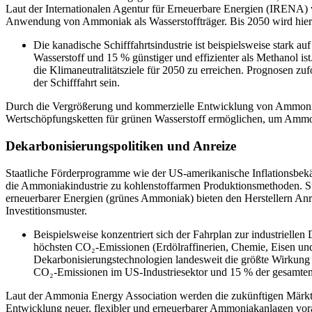
Laut der Internationalen Agentur für Erneuerbare Energien (IRENA) w
Anwendung von Ammoniak als Wasserstoffträger. Bis 2050 wird hier 
Die kanadische Schifffahrtsindustrie ist beispielsweise stark
Wasserstoff und 15 % günstiger und effizienter als Methanol is
die Klimaneutralitätsziele für 2050 zu erreichen. Prognosen zu
der Schifffahrt sein.
Durch die Vergrößerung und kommerzielle Entwicklung von Ammoniak
Wertschöpfungsketten für grünen Wasserstoff ermöglichen, um Ammon
Dekarbonisierungspolitiken und Anreize
Staatliche Förderprogramme wie der US-amerikanische Inflationsb
die Ammoniakindustrie zu kohlenstoffarmen Produktionsmethoden. 
erneuerbarer Energien (grünes Ammoniak) bieten den Herstellern An
Investitionsmuster.
Beispielsweise konzentriert sich der Fahrplan zur industriell
höchsten CO₂-Emissionen (Erdölraffinerien, Chemie, Eisen und 
Dekarbonisierungstechnologien landesweit die größte Wirkung 
CO₂-Emissionen im US-Industriesektor und 15 % der gesamten
Laut der Ammonia Energy Association werden die zukünftigen Märkte
Entwicklung neuer, flexibler und erneuerbarer Ammoniakanlagen vora