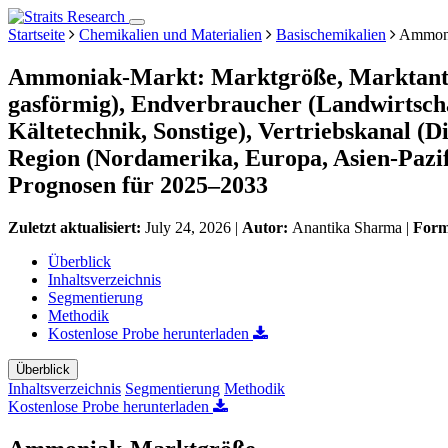
Startseite
Chemikalien und Materialien
Basischemikalien
Ammoni
Ammoniak-Markt: Marktgröße, Marktanteil
gasförmig), Endverbraucher (Landwirtschaf
Kältetechnik, Sonstige), Vertriebskanal (D
Region (Nordamerika, Europa, Asien-Pazif
Prognosen für 2025–2033
Zuletzt aktualisiert:
July 24, 2026
|
Autor:
Anantika Sharma
|
Form
Überblick
Inhaltsverzeichnis
Segmentierung
Methodik
Kostenlose Probe herunterladen
Überblick
Inhaltsverzeichnis
Segmentierung
Methodik
Kostenlose Probe herunterladen