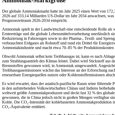
Ammoniak-Marktgröße
Der globale Ammoniakmarkt hatte im Jahr 2025 einen Wert von 172,3
2026 auf 333,14 Milliarden US-Dollar im Jahr 2034 anwachsen, was 
Prognosezeitraum 2026-2034 entspricht.
Ammoniak spielt in der Landwirtschaft eine entscheidende Rolle als wi
Ernteerträge und die globale Lebensmittelverarbeitung unerlässlic
Reduzierung in Fahrzeugen sowie in der Pharma-, Textil- und Sprengs
verbrauchten Erdgases als Rohstoff und rund ein Drittel für Energiez
Ammoniakindustrie und macht etwa 70–85 % der Produktionskosten 
Obwohl Ammoniak selbst kein Treibhausgas ist, kann es nach Ablag
zum Strahlungsantrieb des Klimas leistet. Dabei wird Stickstoff aus d
Brennstoffen gewonnen wird, in Ammoniak umgewandelt. Angesicht
Treibhausgasemissionen wächst das Interesse an der Erforschung n
erneuerbare Energiequellen nutzen oder Kohlenstoffemissionen absch
Es wird erwartet, dass der asiatisch-pazifische Raum seine führende
in den aufstrebenden Volkswirtschaften Chinas und Indiens beibehal
weltweit größte Ammoniakproduzent und deckt fast 32 % des global
gewonnen, die in China jedoch nicht in großen Mengen verfügbar si
Kohle. Die CO₂-Intensität der kohlebasierten Ammoniakproduktion i
CO₂-Äquivalente emittiert.