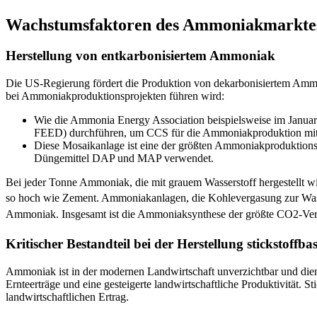
Wachstumsfaktoren des Ammoniakmarkte
Herstellung von entkarbonisiertem Ammoniak
Die US-Regierung fördert die Produktion von dekarbonisiertem Ammon
bei Ammoniakproduktionsprojekten führen wird:
Wie die Ammonia Energy Association beispielsweise im Januar 
FEED) durchführen, um CCS für die Ammoniakproduktion mitt
Diese Mosaikanlage ist eine der größten Ammoniakproduktions
Düngemittel DAP und MAP verwendet.
Bei jeder Tonne Ammoniak, die mit grauem Wasserstoff hergestellt w
so hoch wie Zement. Ammoniakanlagen, die Kohlevergasung zur Wasse
Ammoniak. Insgesamt ist die Ammoniaksynthese der größte CO2-Ver
Kritischer Bestandteil bei der Herstellung stickstoffba
Ammoniak ist in der modernen Landwirtschaft unverzichtbar und dient a
Ernteerträge und eine gesteigerte landwirtschaftliche Produktivität. S
landwirtschaftlichen Ertrag.