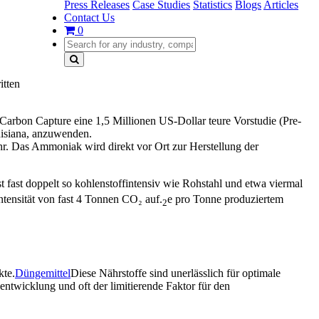
Press Releases
Case Studies
Statistics
Blogs
Articles
Contact Us
0
itten
Carbon Capture eine 1,5 Millionen US-Dollar teure Vorstudie (Pre-
isiana, anzuwenden.
r. Das Ammoniak wird direkt vor Ort zur Herstellung der
st fast doppelt so kohlenstoffintensiv wie Rohstahl und etwa viermal
ensität von fast 4 Tonnen CO₂ auf.
e pro Tonne produziertem
2
kte.
Düngemittel
Diese Nährstoffe sind unerlässlich für optimale
-entwicklung und oft der limitierende Faktor für den