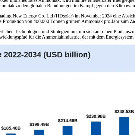
oder klimaneutrales Ammoniak, wird mithilfe erneuerbarer Energiequel
s Ammoniak zu den globalen Bemühungen im Kampf gegen den Klimawand
uading New Energy Co. Ltd (HDsolar) im November 2024 eine Absichts
die Produktion von 400.000 Tonnen grünem Ammoniak pro Jahr zum Zie
derlichen Technologien und Strategien um, um sich auf einen Pfad ausz
wicklungspfad für die Ammoniakindustrie, der mit dem Energiesystem k