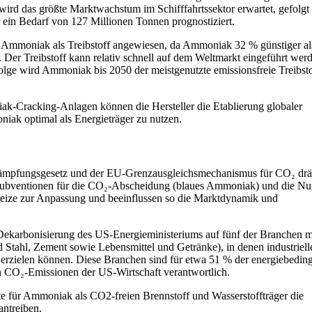
ird das größte Marktwachstum im Schifffahrtssektor erwartet, gefolgt
ein Bedarf von 127 Millionen Tonnen prognostiziert.
 auf Ammoniak als Treibstoff angewiesen, da Ammoniak 32 % günstiger al
t. Der Treibstoff kann relativ schnell auf dem Weltmarkt eingeführt wer
folge wird Ammoniak bis 2050 der meistgenutzte emissionsfreie Treibsto
-Cracking-Anlagen können die Hersteller die Etablierung globaler
iak optimal als Energieträger zu nutzen.
ekämpfungsgesetz und der EU-Grenzausgleichsmechanismus für CO₂ dr
Subventionen für die CO₂-Abscheidung (blaues Ammoniak) und die Nu
reize zur Anpassung und beeinflussen so die Marktdynamik und
en Dekarbonisierung des US-Energieministeriums auf fünf der Branchen m
Stahl, Zement sowie Lebensmittel und Getränke), in denen industriell
erzielen können. Diese Branchen sind für etwa 51 % der energiebedin
 CO₂-Emissionen der US-Wirtschaft verantwortlich.
 für Ammoniak als CO2-freien Brennstoff und Wasserstoffträger die
ntreiben.