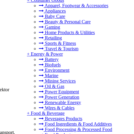
+
Consumer Goods
Apparel, Footwear & Accessories
Appliances
Baby Care
Beauty & Personal Care
Gaming
Home Products & Utilities
Retailing
Sports & Fitness
Travel & Tourism
+
Energy & Power
Battery
Biofuels
Environment
Marine
Mining Services
Oil & Gas
ektor
Power Equipment
Power Generation
Renewable Energy
Wires & Cables
+
Food & Beverage
Beverages Products
Food Ingredients & Food Additives
Food Processing & Processed Food
ansport.