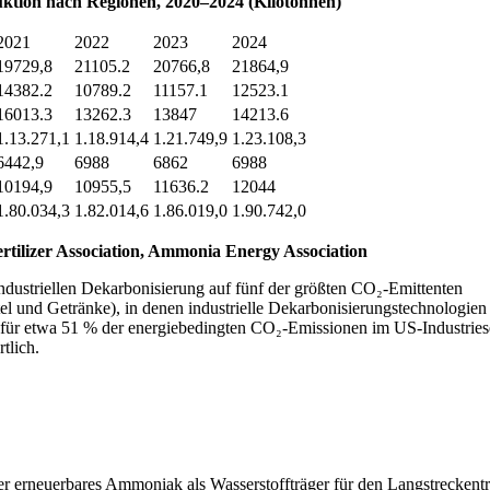
ktion nach Regionen, 2020–2024 (Kilotonnen)
2021
2022
2023
2024
19729,8
21105.2
20766,8
21864,9
14382.2
10789.2
11157.1
12523.1
16013.3
13262.3
13847
14213.6
1.13.271,1
1.18.914,4
1.21.749,9
1.23.108,3
6442,9
6988
6862
6988
10194,9
10955,5
11636.2
12044
1.80.034,3
1.82.014,6
1.86.019,0
1.90.742,0
Fertilizer Association, Ammonia Energy Association
ndustriellen Dekarbonisierung auf fünf der größten CO₂-Emittenten
el und Getränke), in denen industrielle Dekarbonisierungstechnologien
 für etwa 51 % der energiebedingten CO₂-Emissionen im US-Industries
tlich.
 erneuerbares Ammoniak als Wasserstoffträger für den Langstreckentr