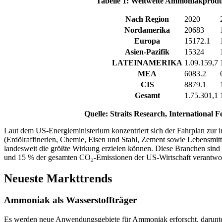
Tabelle 1: Weltweite Ammoniakprodu
Nach Region
2020
Nordamerika
20683
Europa
15172.1
Asien-Pazifik
15324
LATEINAMERIKA
1.09.159,7
MEA
6083.2
CIS
8879.1
Gesamt
1.75.301,1
Quelle: Straits Research, International 
Laut dem US-Energieministerium konzentriert sich der Fahrplan zur i
(Erdölraffinerien, Chemie, Eisen und Stahl, Zement sowie Lebensmitt
landesweit die größte Wirkung erzielen können. Diese Branchen sind
und 15 % der gesamten CO₂-Emissionen der US-Wirtschaft verantwor
Neueste Markttrends
Ammoniak als Wasserstoffträger
Es werden neue Anwendungsgebiete für Ammoniak erforscht, darunter