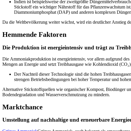
Indien ist beispielsweise der zweitgrößte Düngemittelverbrauc
Stickstoff ein wichtiger Nährstoff für das Pflanzenwachstum i
Diammoniumphosphat (DAP) und anderen komplexen Düngemi
Da die Weltbevölkerung weiter wächst, wird ein deutlicher Anstieg d
Hemmende Faktoren
Die Produktion ist energieintensiv und trägt zu Tre
Die Ammoniakproduktion ist energieintensiv, vor allem aufgrund des
Mengen an Energie und setzt Treibhausgase wie Kohlendioxid (CO₂) 
Der Nachteil dieser Technologie sind die hohen Treibhausgas
strengen Betriebsbedingungen bei hoher Temperatur und hohem
Alternative Stickstoffquellen wie organischer Kompost, Biodünger u
Bodendegradation und Wasserverschmutzung zu mindern.
Marktchance
Umstellung auf nachhaltige und erneuerbare Energi