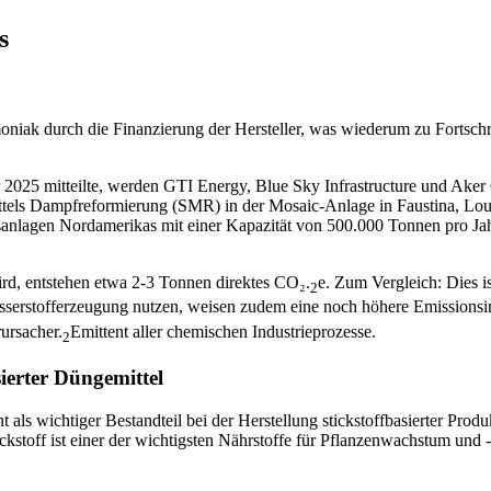
s
iak durch die Finanzierung der Hersteller, was wiederum zu Fortschr
2025 mitteilte, werden GTI Energy, Blue Sky Infrastructure und Aker 
els Dampfreformierung (SMR) in der Mosaic-Anlage in Faustina, Lou
anlagen Nordamerikas mit einer Kapazität von 500.000 Tonnen pro Jah
ird, entstehen etwa 2-3 Tonnen direktes CO₂.
e. Zum Vergleich: Dies i
2
rstofferzeugung nutzen, weisen zudem eine noch höhere Emissionsint
ursacher.
Emittent aller chemischen Industrieprozesse.
2
sierter Düngemittel
ls wichtiger Bestandteil bei der Herstellung stickstoffbasierter Produ
tickstoff ist einer der wichtigsten Nährstoffe für Pflanzenwachstum und 