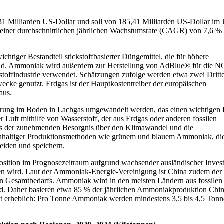
1 Milliarden US-Dollar und soll von 185,41 Milliarden US-Dollar im 
einer durchschnittlichen jährlichen Wachstumsrate (CAGR) von 7,6 %
chtiger Bestandteil stickstoffbasierter Düngemittel, die für höhere
h sind. Ammoniak wird außerdem zur Herstellung von AdBlue® für die N
toffindustrie verwendet. Schätzungen zufolge werden etwa zwei Dritte
wecke genutzt. Erdgas ist der Hauptkostentreiber der europäischen
aus.
erung im Boden in Lachgas umgewandelt werden, das einen wichtigen 
er Luft mithilfe von Wasserstoff, der aus Erdgas oder anderen fossilen
s der zunehmenden Besorgnis über den Klimawandel und die
achhaltiger Produktionsmethoden wie grünem und blauem Ammoniak, di
eiden und speichern.
 Position im Prognosezeitraum aufgrund wachsender ausländischer Invest
ten wird. Laut der Ammoniak-Energie-Vereinigung ist China zudem der
en Gesamtbedarfs. Ammoniak wird in den meisten Ländern aus fossile
nd. Daher basieren etwa 85 % der jährlichen Ammoniakproduktion Chin
st erheblich: Pro Tonne Ammoniak werden mindestens 3,5 bis 4,5 Ton