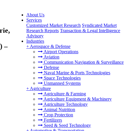
About Us
Services
Customized Market Research
Syndicated Market
rie,
Research Reports
Transaction & Legal Intelligence
Advisory
Industries
) –
+
Aerospace & Defense
Airport Operations
Aviation
Communication Navigation & Surveillance
Defense
Naval Marine & Ports Technologies
Space Technologies
Unmanned Systems
+
Agriculture
Agriculture & Farming
Agriculture Equipment & Machinery
Agriculture Technology
Animal Nutrition
Crop Protection
Fertilizers
Seed & Seed Technology
+
Automotive & Transportation