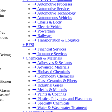
Automotive Processes
Automotive Services
Jahr
Automotive Technology
 im
Autonomous Vehicles
Chasis & Body
Electric Vehicle
Powertrain
Ox-
Railways
l des
Transportation & Logistics
+
BFSI
Financial Services
Insurance Services
Beitrag
+
Chemicals & Materials
Adhesives & Sealants
Advanced Materials
e
Biobased Chemicals
Commodity Chemicals
Glass Ceramics & Fibers
itionen
Industrial Gases
Metals & Minerals
n Gasen
Paints & Coatings
as auf
Plastics, Polymers, and Elastomers
nen
Specialty Chemicals
Water & Wastewater Treatment