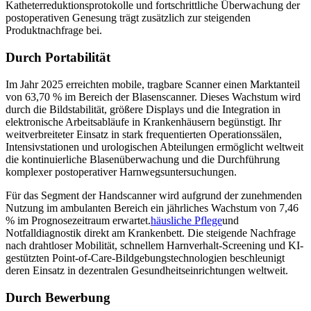
Katheterreduktionsprotokolle und fortschrittliche Überwachung der
postoperativen Genesung trägt zusätzlich zur steigenden
Produktnachfrage bei.
Durch Portabilität
Im Jahr 2025 erreichten mobile, tragbare Scanner einen Marktanteil
von 63,70 % im Bereich der Blasenscanner. Dieses Wachstum wird
durch die Bildstabilität, größere Displays und die Integration in
elektronische Arbeitsabläufe in Krankenhäusern begünstigt. Ihr
weitverbreiteter Einsatz in stark frequentierten Operationssälen,
Intensivstationen und urologischen Abteilungen ermöglicht weltweit
die kontinuierliche Blasenüberwachung und die Durchführung
komplexer postoperativer Harnwegsuntersuchungen.
Für das Segment der Handscanner wird aufgrund der zunehmenden
Nutzung im ambulanten Bereich ein jährliches Wachstum von 7,46
% im Prognosezeitraum erwartet.
häusliche Pflege
und
Notfalldiagnostik direkt am Krankenbett. Die steigende Nachfrage
nach drahtloser Mobilität, schnellem Harnverhalt-Screening und KI-
gestützten Point-of-Care-Bildgebungstechnologien beschleunigt
deren Einsatz in dezentralen Gesundheitseinrichtungen weltweit.
Durch Bewerbung