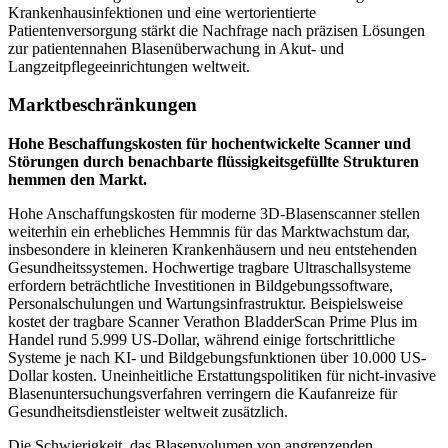
Krankenhausinfektionen und eine wertorientierte
Patientenversorgung stärkt die Nachfrage nach präzisen Lösungen
zur patientennahen Blasenüberwachung in Akut- und
Langzeitpflegeeinrichtungen weltweit.
Marktbeschränkungen
Hohe Beschaffungskosten für hochentwickelte Scanner und
Störungen durch benachbarte flüssigkeitsgefüllte Strukturen
hemmen den Markt.
Hohe Anschaffungskosten für moderne 3D-Blasenscanner stellen
weiterhin ein erhebliches Hemmnis für das Marktwachstum dar,
insbesondere in kleineren Krankenhäusern und neu entstehenden
Gesundheitssystemen. Hochwertige tragbare Ultraschallsysteme
erfordern beträchtliche Investitionen in Bildgebungssoftware,
Personalschulungen und Wartungsinfrastruktur. Beispielsweise
kostet der tragbare Scanner Verathon BladderScan Prime Plus im
Handel rund 5.999 US-Dollar, während einige fortschrittliche
Systeme je nach KI- und Bildgebungsfunktionen über 10.000 US-
Dollar kosten. Uneinheitliche Erstattungspolitiken für nicht-invasive
Blasenuntersuchungsverfahren verringern die Kaufanreize für
Gesundheitsdienstleister weltweit zusätzlich.
Die Schwierigkeit, das Blasenvolumen von angrenzenden