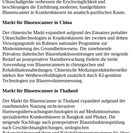
Ultraschallgeräte verbessern die Erschwinglichkeit und
beschleunigen die Einführung moderner, handgeführter
Blasenscanner in Krankenhäusern im asiatisch-pazifischen Raum.
Markt für Blasenscanner in China
Der chinesische Markt expandiert aufgrund des Einsatzes portabler
Ultraschalltechnologien in Krankenhäusern der zweiten und dritten
Versorgungsstufe im Rahmen nationaler Programme zur
Modernisierung des Gesundheitswesens. Die zunehmende
Prävalenz diabetischer Blasenfunktionsstörungen und der steigende
Bedarf an postoperativer Harnüberwachung fördern die breite
Anwendung von Blasenscannern in chirurgischen und
Rehabilitationsabteilungen. Chinesische Medizinproduktehersteller
stärken ihre Wettbewerbsfähigkeit zusätzlich durch KI-gestützte
Technologien zur Blasenvolumenmessung.
Markt für Blasenscanner in Thailand
Der Markt für Blasenscanner in Thailand expandiert aufgrund der
zunehmenden Nutzung nicht-invasiver
Harnwegsüberwachungstechnologien in auf Medizintourismus
spezialisierten Krankenhäusern in Bangkok und Phuket. Die
steigende Nachfrage nach postoperativer Blasenfunktionsprüfung
nach Geschlechtsangleichungen, urologischen
Rekonstruktionsverfahren und Rehabilitationsprogrammen für ältere