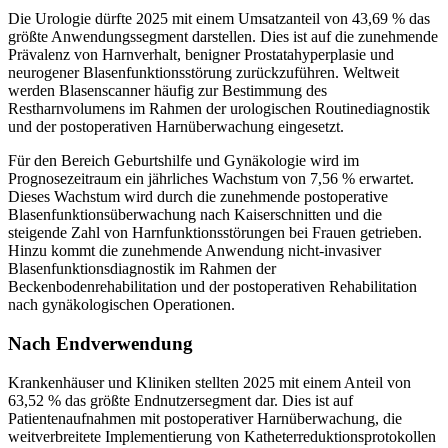
Die Urologie dürfte 2025 mit einem Umsatzanteil von 43,69 % das
größte Anwendungssegment darstellen. Dies ist auf die zunehmende
Prävalenz von Harnverhalt, benigner Prostatahyperplasie und
neurogener Blasenfunktionsstörung zurückzuführen. Weltweit
werden Blasenscanner häufig zur Bestimmung des
Restharnvolumens im Rahmen der urologischen Routinediagnostik
und der postoperativen Harnüberwachung eingesetzt.
Für den Bereich Geburtshilfe und Gynäkologie wird im
Prognosezeitraum ein jährliches Wachstum von 7,56 % erwartet.
Dieses Wachstum wird durch die zunehmende postoperative
Blasenfunktionsüberwachung nach Kaiserschnitten und die
steigende Zahl von Harnfunktionsstörungen bei Frauen getrieben.
Hinzu kommt die zunehmende Anwendung nicht-invasiver
Blasenfunktionsdiagnostik im Rahmen der
Beckenbodenrehabilitation und der postoperativen Rehabilitation
nach gynäkologischen Operationen.
Nach Endverwendung
Krankenhäuser und Kliniken stellten 2025 mit einem Anteil von
63,52 % das größte Endnutzersegment dar. Dies ist auf
Patientenaufnahmen mit postoperativer Harnüberwachung, die
weitverbreitete Implementierung von Katheterreduktionsprotokollen