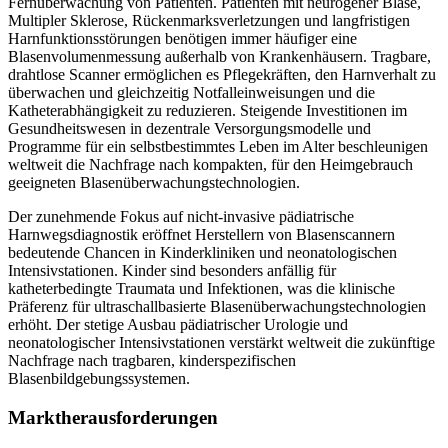
Fernüberwachung von Patienten. Patienten mit neurogener Blase,
Multipler Sklerose, Rückenmarksverletzungen und langfristigen
Harnfunktionsstörungen benötigen immer häufiger eine
Blasenvolumenmessung außerhalb von Krankenhäusern. Tragbare,
drahtlose Scanner ermöglichen es Pflegekräften, den Harnverhalt zu
überwachen und gleichzeitig Notfalleinweisungen und die
Katheterabhängigkeit zu reduzieren. Steigende Investitionen im
Gesundheitswesen in dezentrale Versorgungsmodelle und
Programme für ein selbstbestimmtes Leben im Alter beschleunigen
weltweit die Nachfrage nach kompakten, für den Heimgebrauch
geeigneten Blasenüberwachungstechnologien.
Der zunehmende Fokus auf nicht-invasive pädiatrische
Harnwegsdiagnostik eröffnet Herstellern von Blasenscannern
bedeutende Chancen in Kinderkliniken und neonatologischen
Intensivstationen. Kinder sind besonders anfällig für
katheterbedingte Traumata und Infektionen, was die klinische
Präferenz für ultraschallbasierte Blasenüberwachungstechnologien
erhöht. Der stetige Ausbau pädiatrischer Urologie und
neonatologischer Intensivstationen verstärkt weltweit die zukünftige
Nachfrage nach tragbaren, kinderspezifischen
Blasenbildgebungssystemen.
Marktherausforderungen