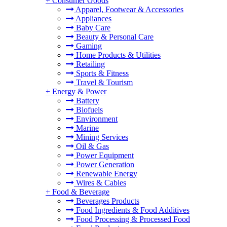
+
Consumer Goods
Apparel, Footwear & Accessories
Appliances
Baby Care
Beauty & Personal Care
Gaming
Home Products & Utilities
Retailing
Sports & Fitness
Travel & Tourism
+
Energy & Power
Battery
Biofuels
Environment
Marine
Mining Services
Oil & Gas
Power Equipment
Power Generation
Renewable Energy
Wires & Cables
+
Food & Beverage
Beverages Products
Food Ingredients & Food Additives
Food Processing & Processed Food