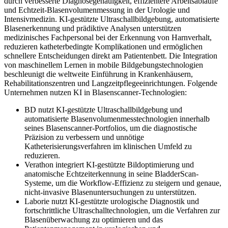
durch verbesserte Diagnosegenauigkeit, effizientere Arbeitsabläufe
und Echtzeit-Blasenvolumenmessung in der Urologie und
Intensivmedizin. KI-gestützte Ultraschallbildgebung, automatisierte
Blasenerkennung und prädiktive Analysen unterstützen
medizinisches Fachpersonal bei der Erkennung von Harnverhalt,
reduzieren katheterbedingte Komplikationen und ermöglichen
schnellere Entscheidungen direkt am Patientenbett. Die Integration
von maschinellem Lernen in mobile Bildgebungstechnologien
beschleunigt die weltweite Einführung in Krankenhäusern,
Rehabilitationszentren und Langzeitpflegeeinrichtungen. Folgende
Unternehmen nutzen KI in Blasenscanner-Technologien:
BD nutzt KI-gestützte Ultraschallbildgebung und
automatisierte Blasenvolumenmesstechnologien innerhalb
seines Blasenscanner-Portfolios, um die diagnostische
Präzision zu verbessern und unnötige
Katheterisierungsverfahren im klinischen Umfeld zu
reduzieren.
Verathon integriert KI-gestützte Bildoptimierung und
anatomische Echtzeiterkennung in seine BladderScan-
Systeme, um die Workflow-Effizienz zu steigern und genaue,
nicht-invasive Blasenuntersuchungen zu unterstützen.
Laborie nutzt KI-gestützte urologische Diagnostik und
fortschrittliche Ultraschalltechnologien, um die Verfahren zur
Blasenüberwachung zu optimieren und das