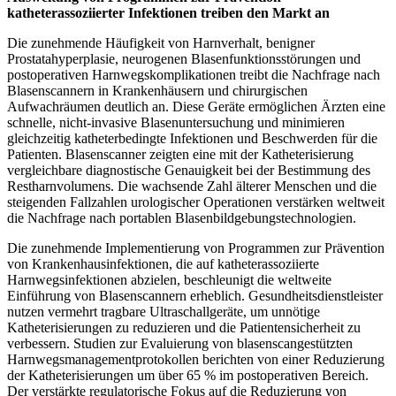
katheterassoziierter Infektionen treiben den Markt an
Die zunehmende Häufigkeit von Harnverhalt, benigner
Prostatahyperplasie, neurogenen Blasenfunktionsstörungen und
postoperativen Harnwegskomplikationen treibt die Nachfrage nach
Blasenscannern in Krankenhäusern und chirurgischen
Aufwachräumen deutlich an. Diese Geräte ermöglichen Ärzten eine
schnelle, nicht-invasive Blasenuntersuchung und minimieren
gleichzeitig katheterbedingte Infektionen und Beschwerden für die
Patienten. Blasenscanner zeigten eine mit der Katheterisierung
vergleichbare diagnostische Genauigkeit bei der Bestimmung des
Restharnvolumens. Die wachsende Zahl älterer Menschen und die
steigenden Fallzahlen urologischer Operationen verstärken weltweit
die Nachfrage nach portablen Blasenbildgebungstechnologien.
Die zunehmende Implementierung von Programmen zur Prävention
von Krankenhausinfektionen, die auf katheterassoziierte
Harnwegsinfektionen abzielen, beschleunigt die weltweite
Einführung von Blasenscannern erheblich. Gesundheitsdienstleister
nutzen vermehrt tragbare Ultraschallgeräte, um unnötige
Katheterisierungen zu reduzieren und die Patientensicherheit zu
verbessern. Studien zur Evaluierung von blasenscangestützten
Harnwegsmanagementprotokollen berichten von einer Reduzierung
der Katheterisierungen um über 65 % im postoperativen Bereich.
Der verstärkte regulatorische Fokus auf die Reduzierung von