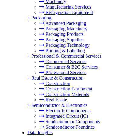
Machinery
Manufacturing Services
Refrigeration Equipment
+
Packaging
Advanced Packaging
Packaging Machinery
Packaging Products
Packaging Supplies
Packaging Technology
Printing & Labelling
+
Professional & Commercial Services
Commercial Services
Consumer & B2C Services
Professional Services
+
Real Estate & Construction
Construction
Construction Equipment
Construction Materials
Real Estate
+
Semiconductor & Electronics
Electronic Components
Integrated Circuit (IC)
Semiconductor Components
Semiconductor Foundries
Data Insights