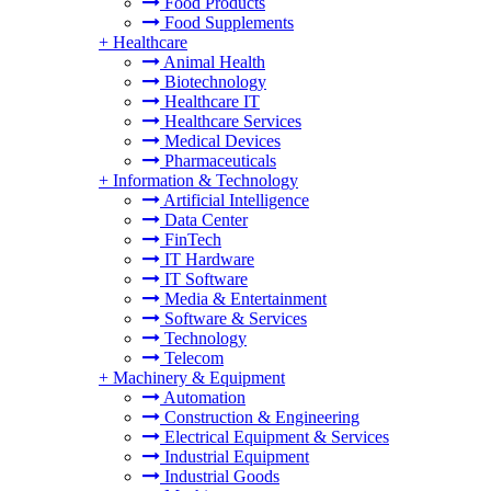
Food Products
Food Supplements
+
Healthcare
Animal Health
Biotechnology
Healthcare IT
Healthcare Services
Medical Devices
Pharmaceuticals
+
Information & Technology
Artificial Intelligence
Data Center
FinTech
IT Hardware
IT Software
Media & Entertainment
Software & Services
Technology
Telecom
+
Machinery & Equipment
Automation
Construction & Engineering
Electrical Equipment & Services
Industrial Equipment
Industrial Goods