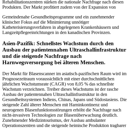
Rehabilitationszentren stärken die nationale Nachfrage nach diesen
Produkten. Der Markt profitiert zudem von der Expansion von
Gemeindenahe Gesundheitsprogramme und ein zunehmender
klinischer Fokus auf die Minimierung unnötiger
Katheterisierungsverfahren in abgelegenen Krankenhäusern und
Langzeitpflegeeinrichtungen in den kanadischen Provinzen.
Asien-Pazifik: Schnellstes Wachstum durch den
Ausbau der patientennahen Ultraschallinfrastruktur
und die steigende Nachfrage nach
Harnwegsversorgung bei älteren Menschen.
Der Markt für Blasenscanner im asiatisch-pazifischen Raum wird im
Prognosezeitraum voraussichtlich mit einer durchschnittlichen
jährlichen Wachstumsrate (CAGR) von 8,05 % das schnellste
Wachstum verzeichnen. Treiber dieses Wachstums ist der rasche
Ausbau der patientennahen Ultraschallinfrastruktur in den
Gesundheitssystemen Indiens, Chinas, Japans und Südostasiens. Die
steigende Zahl älterer Menschen mit Harninkontinenz und
neurogenen Blasenfunktionsstörungen erhöht die Nachfrage nach
nicht-invasiven Technologien zur Blasenüberwachung deutlich.
Zunehmender Medizintourismus, der Ausbau ambulanter
Operationszentren und die steigende heimische Produktion tragbarer