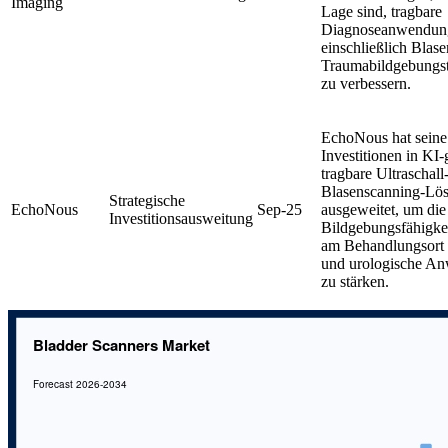
Imaging
Lage sind, tragbare
Diagnoseanwendun
einschließlich Blas
Traumabildgebungst
zu verbessern.
EchoNous hat seine
Investitionen in KI-
tragbare Ultraschall
Blasenscanning-Lö
Strategische
EchoNous
Sep-25
ausgeweitet, um die
Investitionsausweitung
Bildgebungsfähigkei
am Behandlungsort f
und urologische A
zu stärken.