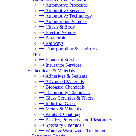
Automotive Processes
Automotive Services
Automotive Technology
Autonomous Vehicles
Chasis & Body
Electric Vehicle
Powertrain
Railways
Transportation & Logistics
+
BFSI
Financial Services
Insurance Services
+
Chemicals & Materials
Adhesives & Sealants
Advanced Materials
Biobased Chemicals
Commodity Chemicals
Glass Ceramics & Fibers
Industrial Gases
Metals & Minerals
Paints & Coatings
Plastics, Polymers, and Elastomers
Specialty Chemicals
Water & Wastewater Treatment