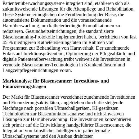
Patientenüberwachungssysteme integriert sind, etablieren sich als
zukunftsweisende Lösungen für die Altenpflege und Rehabilitation.
Diese Systeme ermöglichen die Fernbeurteilung der Blase, die
automatisierte Dokumentation und die vorausschauende
Harnüberwachung, um katheterbedingte Komplikationen zu
reduzieren. Gesundheitseinrichtungen, die standardisierte
Blasenscanning-Protokolle implementiert haben, berichteten von fast
45 % niedrigeren Katheterisierungsraten im Rahmen von
Programmen zur Behandlung von Harnverhalt. Der zunehmende
Fokus auf Infektionsprävention, Optimierung der Pflegeabläufe und
digitale Patientenüberwachung treibt weltweit die Investitionen in
vernetzte Blasenscanner-Technologien in Krankenhäusern und
Langzeitpflegeeinrichtungen voran.
Marktanalyse für Blasenscanner: Investitions- und
Finanzierungsfragen
Der Markt für Blasenscanner verzeichnet zunehmende Investitionen
und Finanzierungsaktivitäten, angetrieben durch die steigende
Nachfrage nach portablen Ultraschallgeräten, KI-gestützten
Technologien zur Blasenfunktionsanalyse und nicht-invasiven
Lösungen zur Harnüberwachung. Die Investitionen konzentrieren
sich primär auf die Entwicklung handgeführter Blasenscanner, die
Integration von künstlicher Intelligenz in patientennahe
Ultraschallsysteme und den Ausbau drahtloser