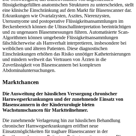
flüssigkeitsgefüllten anatomischen Strukturen zu unterscheiden, stellt
eine klinische Einschränkung auf dem Markt für Blasenscanner dar.
Erkrankungen wie Ovarialzysten, Aszites, Nierenzysten,
Uterusmyome und postoperative Flüssigkeitsansammlungen im
Beckenbereich können die Ultraschallinterpretation beeinträchtigen
und zu ungenauen Blasenmessungen führen. Automatisierte Scan-
Algorithmen können umgebende Flüssigkeitsansammlungen
fälschlicherweise als Harnverhalt interpretieren, insbesondere bei
weiblichen und älteren Patienten. Diese diagnostischen
Einschränkungen erhöhen das Risiko unnötiger Katheterisierungen
und mindern weltweit das Vertrauen von Ärzten in die
Zuverlässigkeit von Blasenscannern bei komplexen
Abdominaluntersuchungen.
Marktchancen
Die Ausweitung der häuslichen Versorgung chronischer
Harnwegserkrankungen und der zunehmende Einsatz von
Blasenscannern in der Kinderurologie bieten
Wachstumschancen für Marktteilnehmer.
Die zunehmende Verlagerung hin zur häuslichen Behandlung
chronischer Harnwegserkrankungen eröffnet neue
Einsatzmöglichkeiten für tragbare Blasenscanner in der