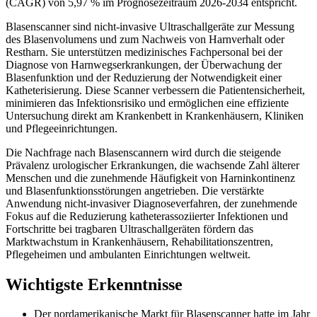
(CAGR) von 5,97 % im Prognosezeitraum 2026-2034 entspricht.
Blasenscanner sind nicht-invasive Ultraschallgeräte zur Messung
des Blasenvolumens und zum Nachweis von Harnverhalt oder
Restharn. Sie unterstützen medizinisches Fachpersonal bei der
Diagnose von Harnwegserkrankungen, der Überwachung der
Blasenfunktion und der Reduzierung der Notwendigkeit einer
Katheterisierung. Diese Scanner verbessern die Patientensicherheit,
minimieren das Infektionsrisiko und ermöglichen eine effiziente
Untersuchung direkt am Krankenbett in Krankenhäusern, Kliniken
und Pflegeeinrichtungen.
Die Nachfrage nach Blasenscannern wird durch die steigende
Prävalenz urologischer Erkrankungen, die wachsende Zahl älterer
Menschen und die zunehmende Häufigkeit von Harninkontinenz
und Blasenfunktionsstörungen angetrieben. Die verstärkte
Anwendung nicht-invasiver Diagnoseverfahren, der zunehmende
Fokus auf die Reduzierung katheterassoziierter Infektionen und
Fortschritte bei tragbaren Ultraschallgeräten fördern das
Marktwachstum in Krankenhäusern, Rehabilitationszentren,
Pflegeheimen und ambulanten Einrichtungen weltweit.
Wichtigste Erkenntnisse
Der nordamerikanische Markt für Blasenscanner hatte im Jahr