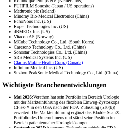
Koninklijke Philips NV (Netherlands)
FUJIFILM Sonosite (Japan / US operations)
Medtronic plc (Ireland)
Mindray Bio-Medical Electronics (China)
EchoNous Inc. (US)
Roper Technologies Inc. (US)
dBMEDx Inc. (US)
Vitacon AS (Norway)
MCube Technology Co., Ltd. (South Korea)
Caresono Technology Co., Ltd. (China)
Sonostar Technologies Co., Ltd. (China)
SRS Medical Systems Inc. (US)
Clarius Mobile Health Corp. (Canada)
Infinium Medical Inc. (US)
Suzhou PeakSonic Medical Technology Co., Ltd. (China)
Wichtigste Branchenentwicklungen
Mai 2026:
Verathon hat sein Portfolio im Bereich Urologie
mit der Markteinführung des flexiblen Einweg-Zystoskops
CFlex™ in den USA nach der FDA-Zulassung (510(k))
erweitert. Die Markteinführung ergänzt das BladderScan®-
Portfolio des Unternehmens und stärkt seine Position im
Bereich patientennaher Urologielösungen.
September 2025:
Astrasono Technology erhielt die FDA-