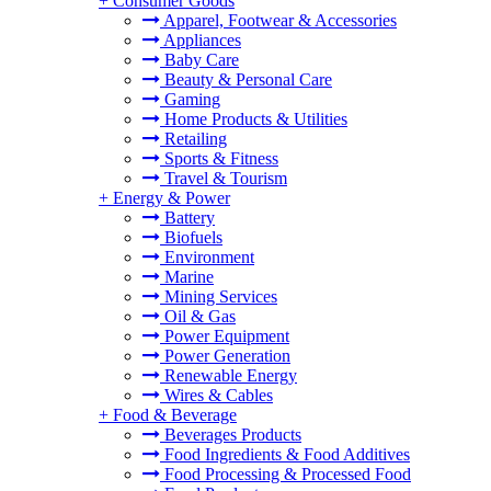
+
Consumer Goods
Apparel, Footwear & Accessories
Appliances
Baby Care
Beauty & Personal Care
Gaming
Home Products & Utilities
Retailing
Sports & Fitness
Travel & Tourism
+
Energy & Power
Battery
Biofuels
Environment
Marine
Mining Services
Oil & Gas
Power Equipment
Power Generation
Renewable Energy
Wires & Cables
+
Food & Beverage
Beverages Products
Food Ingredients & Food Additives
Food Processing & Processed Food