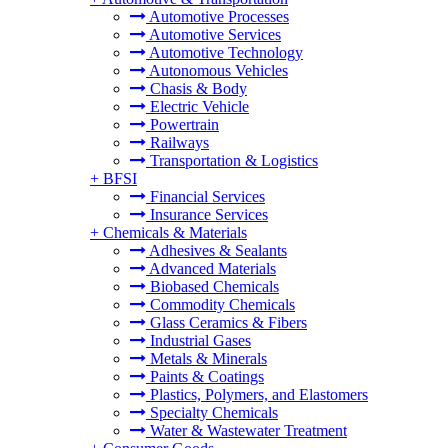
Automotive Processes
Automotive Services
Automotive Technology
Autonomous Vehicles
Chasis & Body
Electric Vehicle
Powertrain
Railways
Transportation & Logistics
+
BFSI
Financial Services
Insurance Services
+
Chemicals & Materials
Adhesives & Sealants
Advanced Materials
Biobased Chemicals
Commodity Chemicals
Glass Ceramics & Fibers
Industrial Gases
Metals & Minerals
Paints & Coatings
Plastics, Polymers, and Elastomers
Specialty Chemicals
Water & Wastewater Treatment