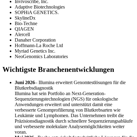
Invivoscribe, Inc.
Adaptive Biotechnologies
SOPHiA GENETICS.
SkylineDx
Bio-Techne
QIAGEN
Alercell
Danaher Corporation
Hoffmann-La Roche Ltd
Myriad Genetics Inc.
NeoGenomics Laboratories
Wichtigste Branchenentwicklungen
Juni 2026
– Illumina erweitert Genomtestlösungen für die
Blutkrebsdiagnostik
Illumina hat sein Portfolio an Next-Generation-
Sequenzierungstechnologien (NGS) für onkologische
Anwendungen erweitert und unterstützt damit eine
verbesserte Genomprofilierung von Blutkrebsarten wie
Leukämie und Lymphomen. Das Unternehmen treibt die
Präzisionsdiagnostik durch schnellere Sequenzierungsabläufe
und verbesserte molekulare Analysemöglichkeiten weiter
voran.