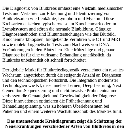
Die Diagnostik von Blutkrebs umfasst eine Vielzahl medizinischer
Tests und Verfahren zur Erkennung und Identifizierung von
Blutkrebsarten wie Leukämie, Lymphom und Myelom. Diese
Krebsarten entstehen typischerweise im Knochenmark oder im
Lymphsystem und stören die normale Blutbildung. Gängige
Diagnosemethoden sind Blutuntersuchungen wie das Blutbild,
Knochenmarkbiopsien, bildgebende Verfahren wie CT und MRT
sowie molekulargenetische Tests zum Nachweis von DNA-
Veränderungen in den Blutzellen. Eine frühzeitige und genaue
Diagnose ist für eine wirksame Behandlung unerlässlich, da
Blutkrebs unbehandelt oft schnell fortschreitet.
Der globale Markt für Blutkrebsdiagnostik verzeichnet ein rasantes
Wachstum, angetrieben durch die steigende Anzahl an Diagnosen
und den technologischen Fortschritt. Die Integration modernster
Technologien wie KI, maschinelles Lernen, Deep Learning, Next-
Generation-Sequenzierung und nicht-invasive Probenentnahme
verbessert die Genauigkeit und Geschwindigkeit der Diagnose.
Diese Innovationen optimieren die Früherkennung und
Behandlungsplanung, was zu höheren Überlebensraten bei
Patienten und einem weiteren Wachstumsschub des Marktes führt.
Das untenstehende Kreisdiagramm zeigt die Schätzung der
Neuerkrankungen verschiedener Arten von Blutkrebs in den