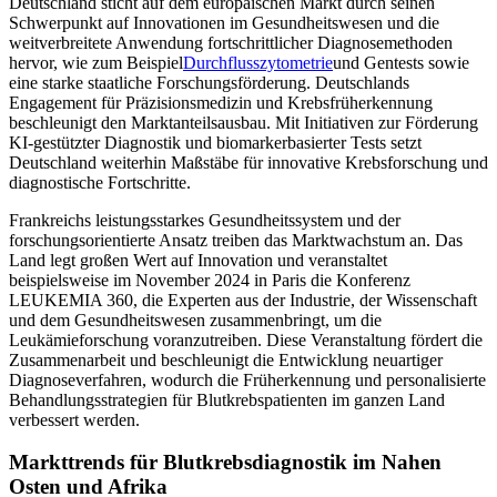
Deutschland sticht auf dem europäischen Markt durch seinen
Schwerpunkt auf Innovationen im Gesundheitswesen und die
weitverbreitete Anwendung fortschrittlicher Diagnosemethoden
hervor, wie zum Beispiel
Durchflusszytometrie
und Gentests sowie
eine starke staatliche Forschungsförderung. Deutschlands
Engagement für Präzisionsmedizin und Krebsfrüherkennung
beschleunigt den Marktanteilsausbau. Mit Initiativen zur Förderung
KI-gestützter Diagnostik und biomarkerbasierter Tests setzt
Deutschland weiterhin Maßstäbe für innovative Krebsforschung und
diagnostische Fortschritte.
Frankreichs leistungsstarkes Gesundheitssystem und der
forschungsorientierte Ansatz treiben das Marktwachstum an. Das
Land legt großen Wert auf Innovation und veranstaltet
beispielsweise im November 2024 in Paris die Konferenz
LEUKEMIA 360, die Experten aus der Industrie, der Wissenschaft
und dem Gesundheitswesen zusammenbringt, um die
Leukämieforschung voranzutreiben. Diese Veranstaltung fördert die
Zusammenarbeit und beschleunigt die Entwicklung neuartiger
Diagnoseverfahren, wodurch die Früherkennung und personalisierte
Behandlungsstrategien für Blutkrebspatienten im ganzen Land
verbessert werden.
Markttrends für Blutkrebsdiagnostik im Nahen
Osten und Afrika