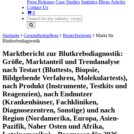
Press Releases
Case Studies
Statistics
Blogs
Articles
Contact Us
0
Startseite
Gesundheitspflege
Biotechnologie
Markt für
Blutkrebsdiagnostik
Marktbericht zur Blutkrebsdiagnostik:
Größe, Marktanteil und Trendanalyse
nach Testart (Bluttests, Biopsie,
Bildgebende Verfahren, Molekulartests),
nach Produkt (Instrumente, Testkits und
Reagenzien), nach Endnutzer
(Krankenhäuser, Fachkliniken,
Diagnosezentren, Sonstige) und nach
Region (Nordamerika, Europa, Asien-
Pazifik, Naher Osten und Afrika,