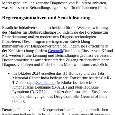
Markt genauere und zeitnahe Diagnosen von Blutkrebs anbieten,
was zu besseren Behandlungsergebnissen für die Patienten führt.
Regierungsinitiativen und Sensibilisierung
Staatliche Initiativen sind entscheidend für die Weiterentwicklung
des Marktes für Blutkrebsdiagnostik, indem sie die Forschung zur
Früherkennung und zu modernsten Diagnosetechnologien
finanzieren. Diese Programme tragen zur Entwicklung
minimalinvasiver Diagnoseverfahren bei, indem sie Fortschritte in
der Krebsforschung fördern.
Genomik
Durch den Einsatz von KI und
ML werden Früherkennung und Behandlungsergebnisse verbessert.
Dieser proaktive Ansatz erleichtert den Zugang zu fortschrittlichen
Diagnoseverfahren und fördert so das Marktwachstum zusätzlich.
Im Oktober 2024 erzielten das IIT Bombay und das Tata
Memorial Center India bedeutende Fortschritte bei der CAR-
T-Zelltherapie.
Zelltherapie
für Blutkrebsarten wie akute
lymphatische Leukämie (B-ALL) und Non-Hodgkin-
Lymphom (B-NHL), unterstützt durch staatliche Zuschüsse
und Genehmigungen des Drug Controller General of India
(DCGI).
Derartige Initiativen und Kooperationsbemühungen der indischen
Regierung treiben Fortschritte in der Blutkrebsdiagnostik voran und