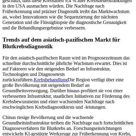
geschätzt, dass diese Krebsarten 9,4 % aller Krebsneuerkrankungen
in den USA ausmachen würden. Die Nachfrage nach
Früherkennung und präziser Diagnostik treibt das Marktwachstum
an, wobei Innovationen wie die Sequenzierung der nächsten
Generation und die Flüssigbiopsie die diagnostische Genauigkeit
und die Behandlungsergebnisse verbessern.
Trends auf dem asiatisch-pazifischen Markt für
Blutkrebsdiagnostik
Für den asiatisch-pazifischen Raum wird im Prognosezeitraum das
schnellste durchschnittliche jährliche Wachstum erwartet. Dies ist
auf Faktoren wie den steigenden Bedarf an Infrastruktur,
Technologien und Diagnosetests
zurückzuführen.
Krebsbehandlung
Die Region verfügt über eine
große Bevölkerung mit steigendem Bedarf an
Gesundheitsversorgung. Darüber hinaus profitiert sie von einer
verbesserten Infrastruktur, staatlichen Initiativen zur Förderung des
Krebsbewusstseins und einer wachsenden Nachfrage nach
erschwinglichen Krebsdiagnostiktests und -leistungen.
Chinas riesige Bevölkerung und die wachsende
Gesundheitsinfrastruktur treiben die Nachfrage nach fortschrittlichen
Diagnoseverfahren für Blutkrebs an. Forschungseinrichtungen
entwickeln KI-gestützte Werkzeuge zur Früherkennung von Krebs,