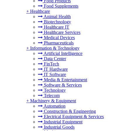
Food Products
Food Supplements
+
Healthcare
Animal Health
Biotechnology
Healthcare IT
Healthcare Services
Medical Devices
Pharmaceuticals
+
Information & Technology
Artificial Intelligence
Data Center
FinTech
IT Hardware
IT Software
Media & Entertainment
Software & Services
Technology
Telecom
+
Machinery & Equipment
Automation
Construction & Engineering
Electrical Equipment & Services
Industrial Equipment
Industrial Goods