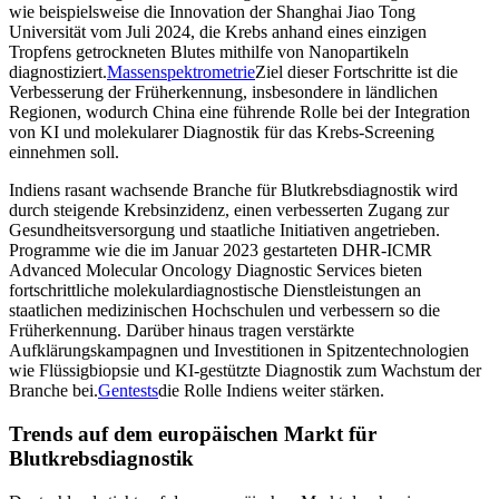
wie beispielsweise die Innovation der Shanghai Jiao Tong
Universität vom Juli 2024, die Krebs anhand eines einzigen
Tropfens getrockneten Blutes mithilfe von Nanopartikeln
diagnostiziert.
Massenspektrometrie
Ziel dieser Fortschritte ist die
Verbesserung der Früherkennung, insbesondere in ländlichen
Regionen, wodurch China eine führende Rolle bei der Integration
von KI und molekularer Diagnostik für das Krebs-Screening
einnehmen soll.
Indiens rasant wachsende Branche für Blutkrebsdiagnostik wird
durch steigende Krebsinzidenz, einen verbesserten Zugang zur
Gesundheitsversorgung und staatliche Initiativen angetrieben.
Programme wie die im Januar 2023 gestarteten DHR-ICMR
Advanced Molecular Oncology Diagnostic Services bieten
fortschrittliche molekulardiagnostische Dienstleistungen an
staatlichen medizinischen Hochschulen und verbessern so die
Früherkennung. Darüber hinaus tragen verstärkte
Aufklärungskampagnen und Investitionen in Spitzentechnologien
wie Flüssigbiopsie und KI-gestützte Diagnostik zum Wachstum der
Branche bei.
Gentests
die Rolle Indiens weiter stärken.
Trends auf dem europäischen Markt für
Blutkrebsdiagnostik