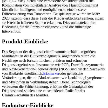
(MCED-Tests), bieten eine verbesserte Sensitivität durch die
Kombination von molekularer Analyse von Flüssigbiopsien mit
künstlicher Intelligenz und ermöglichen so eine bessere
Differenzierung von Tumorarten. Beispielsweise wurde im März
2023 gezeigt, dass diese Tests die Krebssterblichkeit senken, indem
sie Krebs in früheren Stadien erkennen. Dies unterstreicht ihre
Bedeutung für die Präzisionsdiagnostik und die frühzeitige
Intervention.
Produkt-Einblicke
Das Segment der diagnostischen Instrumente hält den größten
Marktanteil in der Blutkrebsdiagnostik, angetrieben durch die
Nachfrage nach fortschrittlichen, präzisen und schnellen
Diagnoseergebnissen. Instrumente wie PCR, Durchflusszytometrie
und Next-Generation-Sequenzierung (NGS) sind für den Nachweis
von Blutkrebs unerlässlich.
Biomarker
oder genetische
Veränderungen, die mit Blutkrebsarten wie Leukämie, Lymphomen
und Myelomen in Verbindung stehen. Diese Technologien
verbessern die Früherkennung, erhöhen die Genauigkeit der
Diagnose und spielen eine entscheidende Rolle für das
Umsatzwachstum des Marktes.
Endnutzer-Einblicke