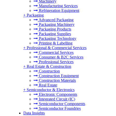
Machinery
Manufacturing Services
Refrigeration Equipment
+
Packaging
Advanced Packaging
Packaging Machinery
Packaging Products
Packaging Supplies
Packaging Technology
Printing & Labelling
+
Professional & Commercial Services
Commercial Services
Consumer & B2C Services
Professional Services
+
Real Estate & Construction
Construction
Construction Equipment
Construction Materials
Real Estate
+
Semiconductor & Electronics
Electronic Components
Integrated Circuit (IC)
Semiconductor Components
Semiconductor Foundries
Data Insights