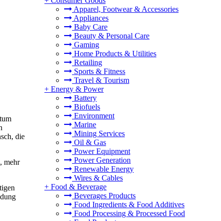
+
Consumer Goods
Apparel, Footwear & Accessories
Appliances
Baby Care
Beauty & Personal Care
Gaming
Home Products & Utilities
Retailing
Sports & Fitness
Travel & Tourism
+
Energy & Power
Battery
Biofuels
Environment
stum
Marine
n
Mining Services
sch, die
Oil & Gas
Power Equipment
Power Generation
d, mehr
Renewable Energy
Wires & Cables
+
Food & Beverage
tigen
Beverages Products
ndung
Food Ingredients & Food Additives
Food Processing & Processed Food