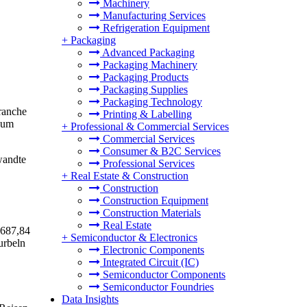
Machinery
Manufacturing Services
Refrigeration Equipment
+
Packaging
Advanced Packaging
Packaging Machinery
Packaging Products
Packaging Supplies
Packaging Technology
ranche
Printing & Labelling
 zum
+
Professional & Commercial Services
Commercial Services
Consumer & B2C Services
wandte
Professional Services
+
Real Estate & Construction
Construction
Construction Equipment
Construction Materials
Real Estate
 687,84
+
Semiconductor & Electronics
urbeln
Electronic Components
Integrated Circuit (IC)
Semiconductor Components
Semiconductor Foundries
Data Insights