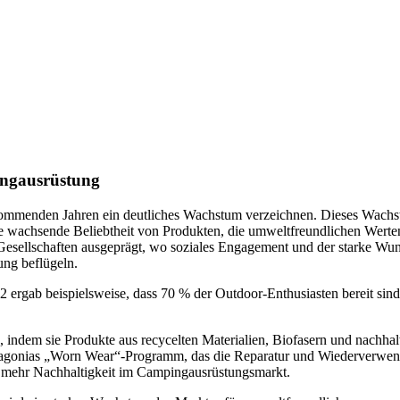
ingausrüstung
kommenden Jahren ein deutliches Wachstum verzeichnen. Dieses Wach
e wachsende Beliebtheit von Produkten, die umweltfreundlichen Werte
 Gesellschaften ausgeprägt, wo soziales Engagement und der starke Wun
ung beflügeln.
2 ergab beispielsweise, dass 70 % der Outdoor-Enthusiasten bereit sin
indem sie Produkte aus recycelten Materialien, Biofasern und nachhal
Patagonias „Worn Wear“-Programm, das die Reparatur und Wiederverwe
u mehr Nachhaltigkeit im Campingausrüstungsmarkt.