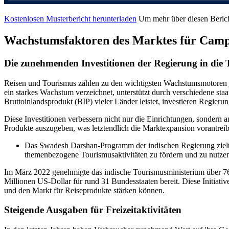
Kostenlosen Musterbericht herunterladen
Um mehr über diesen Berich
Wachstumsfaktoren des Marktes für Camp
Die zunehmenden Investitionen der Regierung in die
Reisen und Tourismus zählen zu den wichtigsten Wachstumsmotoren je
ein starkes Wachstum verzeichnet, unterstützt durch verschiedene st
Bruttoinlandsprodukt (BIP) vieler Länder leistet, investieren Regierun
Diese Investitionen verbessern nicht nur die Einrichtungen, sondern
Produkte auszugeben, was letztendlich die Marktexpansion vorantreib
Das Swadesh Darshan-Programm der indischen Regierung zielt be
themenbezogene Tourismusaktivitäten zu fördern und zu nutze
Im März 2022 genehmigte das indische Tourismusministerium über 76 
Millionen US-Dollar für rund 31 Bundesstaaten bereit. Diese Initiati
und den Markt für Reiseprodukte stärken können.
Steigende Ausgaben für Freizeitaktivitäten