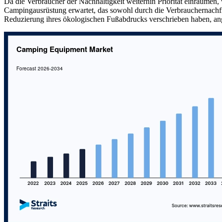
Da die Verbraucher der Nachhaltigkeit weiterhin Priorität einräumen
Campingausrüstung erwartet, das sowohl durch die Verbrauchernachfra
Reduzierung ihres ökologischen Fußabdrucks verschrieben haben, ang