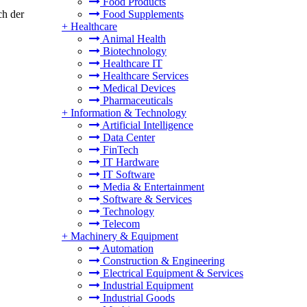
Food Products
Food Supplements
ch der
+
Healthcare
Animal Health
Biotechnology
Healthcare IT
Healthcare Services
Medical Devices
Pharmaceuticals
+
Information & Technology
Artificial Intelligence
Data Center
FinTech
IT Hardware
IT Software
Media & Entertainment
Software & Services
Technology
Telecom
+
Machinery & Equipment
Automation
Construction & Engineering
Electrical Equipment & Services
Industrial Equipment
Industrial Goods