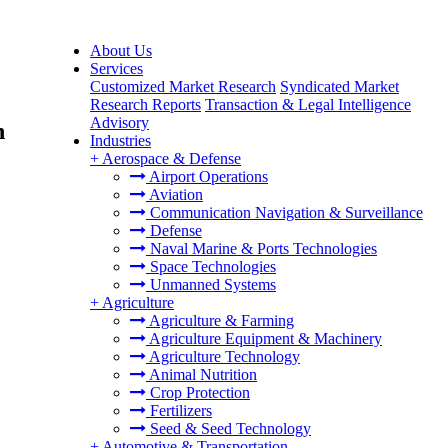
About Us
Services
Customized Market Research
Syndicated Market
Research Reports
Transaction & Legal Intelligence
Advisory
n
Industries
+
Aerospace & Defense
Airport Operations
Aviation
Communication Navigation & Surveillance
Defense
Naval Marine & Ports Technologies
Space Technologies
Unmanned Systems
+
Agriculture
Agriculture & Farming
Agriculture Equipment & Machinery
Agriculture Technology
Animal Nutrition
Crop Protection
Fertilizers
Seed & Seed Technology
+
Automotive & Transportation