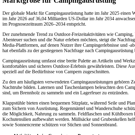
Marktgröße für Campingausrüstung
Der globale Markt für Campingausrüstung hatte im Jahr 2025 einen W
im Jahr 2026 auf 36,04 Milliarden US-Dollar im Jahr 2034 anwachse
im Prognosezeitraum 2026–2034 entspricht.
Der zunehmende Trend zu Outdoor-Freizeitaktivitäten wie Camping, 
Abenteuer suchen und die Natur erleben möchten, steigt die Nachfra
Media-Plattformen, auf denen Nutzer ihre Campingerlebnisse und -ab
hat ebenfalls zu der gestiegenen Nachfrage nach Campingausrüstung 
Campingausrüstung umfasst eine breite Palette an Artikeln und Werkze
komfortables und sicheres Outdoor-Erlebnis gewährleisten. Diese Au
speziell auf die Bedürfnisse von Campern zugeschnitten.
Zu den am häufigsten verwendeten Campingausrüstungen gehören Zelt
Nachtruhe bilden. Laternen und Taschenlampen beleuchten den Campi
sind, um Brennholz zu sammeln und ein Lagerfeuer zu entzünden.
Klappstühle bieten einen bequemen Sitzplatz, während Seile und Plane
zum Sichern von Ausrüstung. Regenmäntel und Wanderschuhe schütze
die Möglichkeit, Nahrung zu sammeln. Feldflaschen und Kühlboxen ha
Kochutensilien aufbewahrt werden. Müllsäcke und Grubenkellen helfe
sowie Sonnencreme schützen vor Stichen und Sonnenbrand.