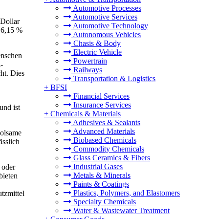
Automotive Processes
Automotive Services
-Dollar
Automotive Technology
 6,15 %
Autonomous Vehicles
Chasis & Body
Electric Vehicle
enschen
Powertrain
-
Railways
ht. Dies
Transportation & Logistics
+
BFSI
Financial Services
Insurance Services
und ist
+
Chemicals & Materials
Adhesives & Sealants
Advanced Materials
holsame
Biobased Chemicals
sslich
Commodity Chemicals
Glass Ceramics & Fibers
Industrial Gases
 oder
Metals & Minerals
bieten
Paints & Coatings
Plastics, Polymers, and Elastomers
tzmittel
Specialty Chemicals
Water & Wastewater Treatment