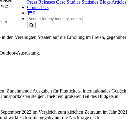
 Reisen
Press Releases
Case Studies
Statistics
Blogs
Articles
 wie
Contact Us
0
iter
in den Vereinigten Staaten auf die Erholung im Freien, gegenüber
 Outdoor-Ausrüstung.
en. Zunehmende Ausgaben für Flugtickets, internationales Gepäck
ansportkosten steigen, fließt ein größerer Teil des Budgets in
im September 2022 im Vergleich zum gleichen Zeitraum im Jahr 2021
nd wirkt sich somit negativ auf die Nachfrage nach