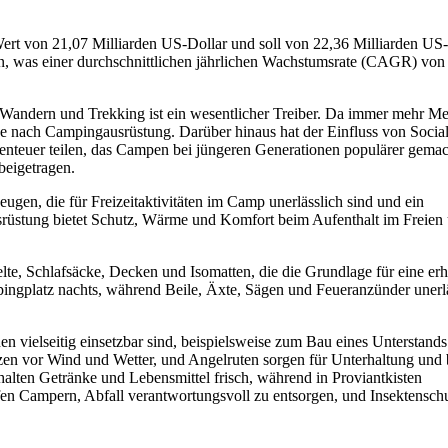
ert von 21,07 Milliarden US-Dollar und soll von 22,36 Milliarden US
n, was einer durchschnittlichen jährlichen Wachstumsrate (CAGR) von
Wandern und Trekking ist ein wesentlicher Treiber. Da immer mehr M
ge nach Campingausrüstung. Darüber hinaus hat der Einfluss von Social
enteuer teilen, das Campen bei jüngeren Generationen populärer gemac
beigetragen.
ugen, die für Freizeitaktivitäten im Camp unerlässlich sind und ein
srüstung bietet Schutz, Wärme und Komfort beim Aufenthalt im Freien 
e, Schlafsäcke, Decken und Isomatten, die die Grundlage für eine er
ngplatz nachts, während Beile, Äxte, Sägen und Feueranzünder unerlä
n vielseitig einsetzbar sind, beispielsweise zum Bau eines Unterstands
n vor Wind und Wetter, und Angelruten sorgen für Unterhaltung und 
lten Getränke und Lebensmittel frisch, während in Proviantkisten
n Campern, Abfall verantwortungsvoll zu entsorgen, und Insektenschu