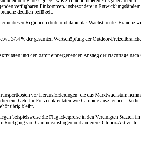
sundheit und Fitness gelegt, was zu einem höheren Ausgabenanteil für
steigenden verfügbaren Einkommen, insbesondere in Entwicklungsländern
branche deutlich beflügelt.
her in diesen Regionen erhöht und damit das Wachstum der Branche we
etwa 37,4 % der gesamten Wertschöpfung der Outdoor-Freizeitbranche 
Aktivitäten und den damit einhergehenden Anstieg der Nachfrage nach
 Transportkosten vor Herausforderungen, die das Marktwachstum hemm
er ein, Geld für Freizeitaktivitäten wie Camping auszugeben. Da die Tr
ör übrig bleibt.
egen beispielsweise die Flugticketpreise in den Vereinigten Staaten 
nem Rückgang von Campingausflügen und anderen Outdoor-Aktivitäten u