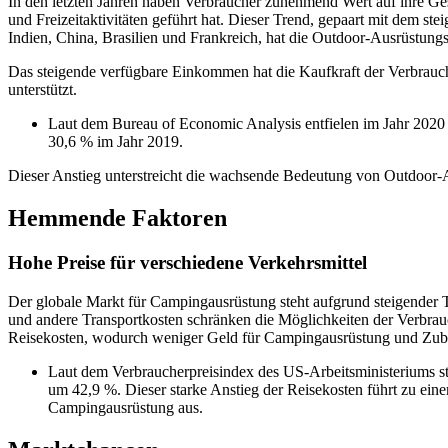
In den letzten Jahren haben Verbraucher zunehmend Wert auf ihre Ge
und Freizeitaktivitäten geführt hat. Dieser Trend, gepaart mit dem 
Indien, China, Brasilien und Frankreich, hat die Outdoor-Ausrüstungs
Das steigende verfügbare Einkommen hat die Kaufkraft der Verbrauc
unterstützt.
Laut dem Bureau of Economic Analysis entfielen im Jahr 2020 
30,6 % im Jahr 2019.
Dieser Anstieg unterstreicht die wachsende Bedeutung von Outdoor-
Hemmende Faktoren
Hohe Preise für verschiedene Verkehrsmittel
Der globale Markt für Campingausrüstung steht aufgrund steigender
und andere Transportkosten schränken die Möglichkeiten der Verbrauch
Reisekosten, wodurch weniger Geld für Campingausrüstung und Zubeh
Laut dem Verbraucherpreisindex des US-Arbeitsministeriums sti
um 42,9 %. Dieser starke Anstieg der Reisekosten führt zu ei
Campingausrüstung aus.