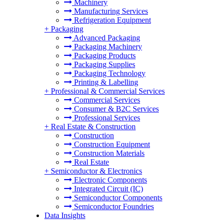
Machinery
Manufacturing Services
Refrigeration Equipment
+
Packaging
Advanced Packaging
Packaging Machinery
Packaging Products
Packaging Supplies
Packaging Technology
Printing & Labelling
+
Professional & Commercial Services
Commercial Services
Consumer & B2C Services
Professional Services
+
Real Estate & Construction
Construction
Construction Equipment
Construction Materials
Real Estate
+
Semiconductor & Electronics
Electronic Components
Integrated Circuit (IC)
Semiconductor Components
Semiconductor Foundries
Data Insights