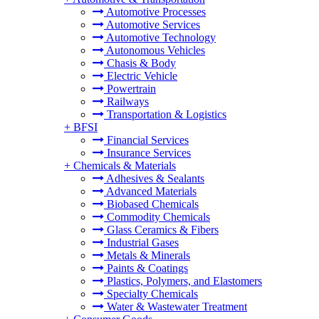
Automotive Processes
Automotive Services
Automotive Technology
Autonomous Vehicles
Chasis & Body
Electric Vehicle
Powertrain
Railways
Transportation & Logistics
+
BFSI
Financial Services
Insurance Services
+
Chemicals & Materials
Adhesives & Sealants
Advanced Materials
Biobased Chemicals
Commodity Chemicals
Glass Ceramics & Fibers
Industrial Gases
Metals & Minerals
Paints & Coatings
Plastics, Polymers, and Elastomers
Specialty Chemicals
Water & Wastewater Treatment