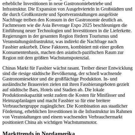
erhebliche Investitionen in neue Gastronomiebetriebe und
Infrastruktur. Die Expansion von Ausgehvierteln in Großstädten und
die durch Großkonzerte und Sportveranstaltungen ausgelöste
Nachfrage treiben den Konsum in der Gastronomie deutlich an.
Fachmessen wie die Asia Beverage Expo 2025 beschleunigen die
Einführung neuer Technologien und Investitionen in die Lieferkette.
Regierungen in der gesamten Region fördern Tourismus und
Veranstaltungsinfrastruktur, was indirekt die Nachfrage nach
Fassbier ankurbelt. Diese Faktoren, kombiniert mit einer großen
Konsumentenbasis, machen den asiatisch-pazifischen Raum zur
Region mit dem größten Wachstumspotenzial.
Chinas Markt für Fassbier wächst rasant. Treiber dieser Entwicklung
sind die riesige städtische Bevölkerung, der schnell wachsende
Gastronomiesektor und die großflächige Produktion. In- und
ausländische Brauereien zielen mit ihren Fassbierangeboten gezielt
auf städtische Bars, Hotels und Stadien ab. Die lokale
Produktionskapazität senkt zudem die Kosten für Minifässer und
Heimzapfanlagen und macht Fassbier so für eine breitere
Verbrauchergruppe zugänglicher. Die Kombination aus staatlicher
Förderung, erheblichen Investitionen in die Infrastruktur im Rahmen
von Veranstaltungen und einem wachsenden Verbrauchermarkt
positioniert China als wichtigen Wachstumsmotor.
Markttrends in Nordamerika