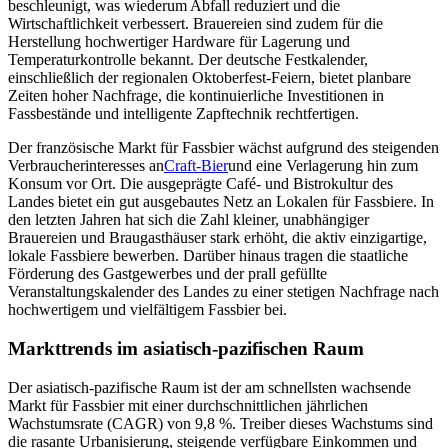
beschleunigt, was wiederum Abfall reduziert und die
Wirtschaftlichkeit verbessert. Brauereien sind zudem für die
Herstellung hochwertiger Hardware für Lagerung und
Temperaturkontrolle bekannt. Der deutsche Festkalender,
einschließlich der regionalen Oktoberfest-Feiern, bietet planbare
Zeiten hoher Nachfrage, die kontinuierliche Investitionen in
Fassbestände und intelligente Zapftechnik rechtfertigen.
Der französische Markt für Fassbier wächst aufgrund des steigenden
Verbraucherinteresses an
Craft-Bier
und eine Verlagerung hin zum
Konsum vor Ort. Die ausgeprägte Café- und Bistrokultur des
Landes bietet ein gut ausgebautes Netz an Lokalen für Fassbiere. In
den letzten Jahren hat sich die Zahl kleiner, unabhängiger
Brauereien und Braugasthäuser stark erhöht, die aktiv einzigartige,
lokale Fassbiere bewerben. Darüber hinaus tragen die staatliche
Förderung des Gastgewerbes und der prall gefüllte
Veranstaltungskalender des Landes zu einer stetigen Nachfrage nach
hochwertigem und vielfältigem Fassbier bei.
Markttrends im asiatisch-pazifischen Raum
Der asiatisch-pazifische Raum ist der am schnellsten wachsende
Markt für Fassbier mit einer durchschnittlichen jährlichen
Wachstumsrate (CAGR) von 9,8 %. Treiber dieses Wachstums sind
die rasante Urbanisierung, steigende verfügbare Einkommen und