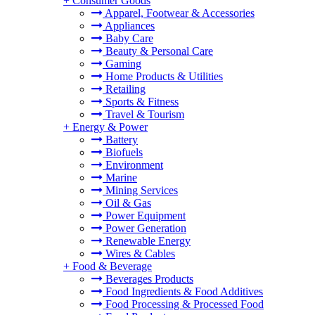
+
Consumer Goods
Apparel, Footwear & Accessories
Appliances
Baby Care
Beauty & Personal Care
Gaming
Home Products & Utilities
Retailing
Sports & Fitness
Travel & Tourism
+
Energy & Power
Battery
Biofuels
Environment
Marine
Mining Services
Oil & Gas
Power Equipment
Power Generation
Renewable Energy
Wires & Cables
+
Food & Beverage
Beverages Products
Food Ingredients & Food Additives
Food Processing & Processed Food