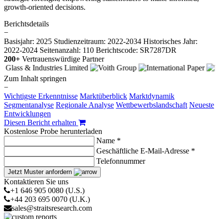
growth-oriented decisions.
Berichtsdetails
−
Basisjahr: 2025
Studienzeitraum: 2022-2034
Historisches Jahr:
2022-2024
Seitenanzahl: 110
Berichtscode: SR7287DR
200+
Vertrauenswürdige Partner
Zum Inhalt springen
−
Wichtigste Erkenntnisse
Marktüberblick
Marktdynamik
Segmentanalyse
Regionale Analyse
Wettbewerbslandschaft
Neueste
Entwicklungen
Diesen Bericht erhalten
Kostenlose Probe herunterladen
Name *
Geschäftliche E-Mail-Adresse *
Telefonnummer
Jetzt Muster anfordern
Kontaktieren Sie uns
+1 646 905 0080 (U.S.)
+44 203 695 0070 (U.K.)
sales@straitsresearch.com