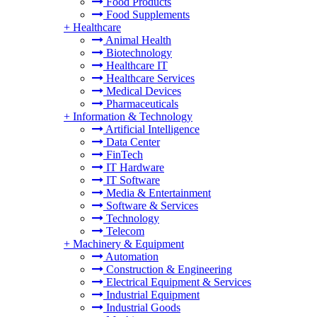
Food Products
Food Supplements
+
Healthcare
Animal Health
Biotechnology
Healthcare IT
Healthcare Services
Medical Devices
Pharmaceuticals
+
Information & Technology
Artificial Intelligence
Data Center
FinTech
IT Hardware
IT Software
Media & Entertainment
Software & Services
Technology
Telecom
+
Machinery & Equipment
Automation
Construction & Engineering
Electrical Equipment & Services
Industrial Equipment
Industrial Goods