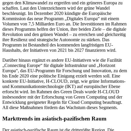
gegen den Klimawandel zu ergreifen und ein grüneres Europa zu
schaffen. Laut den Unterzeichnern wird der grüne Wandel
beschleunigt. Im Dezember 2020 kündigte die Europäische
Kommission das neue Programm „Digitales Europa“ mit einem
Volumen von 7,5 Milliarden Euro an. Die Investitionen im Rahmen
dieses Programms helfen der Union, ihre beiden Ziele – die digitale
Revolution und den grünen Wandel – zu erreichen und gleichzeitig
ihre Resilienz und strategische Autonomie zu stärken. Das
Programm ist Bestandteil des kommenden langfristigen EU-
Haushalts, der Initiativen von 2021 bis 2027 finanzieren wird.
Darüber hinaus ergänzt es andere EU-Initiativen wie die Fazilität
„Connecting Europe“ für digitale Infrastruktur und „Horizont
Europa“, das EU-Programm für Forschung und Innovation, zu dem
bis Ende 2020 eine politische Einigung erzielt werden soll. Eine
konkrete EU-Initiative, H-CLOUD, zeigt, wie grüne Informations-
und Kommunikationstechnologie (IKT) auf europäischer Ebene
erforscht wird. Im Rahmen des Green Deals wurde H-CLOUD
insbesondere mit der Erforschung von Green Computing und der
Entwicklung geeigneter Regeln für Cloud Computing beauftragt.
All diese Maßnahmen fördern das Wachstum dieses Segments.
Markttrends im asiatisch-pazifischen Raum
Der asiatisch-pazifische Raum ist die drittgrößte Region. Die