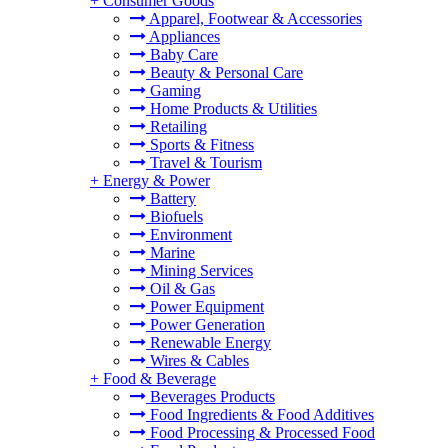
+
Consumer Goods
Apparel, Footwear & Accessories
Appliances
Baby Care
Beauty & Personal Care
Gaming
Home Products & Utilities
Retailing
Sports & Fitness
Travel & Tourism
+
Energy & Power
Battery
Biofuels
Environment
Marine
Mining Services
Oil & Gas
Power Equipment
Power Generation
Renewable Energy
Wires & Cables
+
Food & Beverage
Beverages Products
Food Ingredients & Food Additives
Food Processing & Processed Food