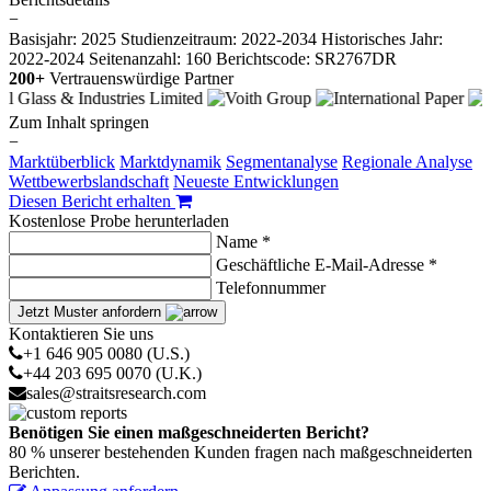
−
Basisjahr: 2025
Studienzeitraum: 2022-2034
Historisches Jahr:
2022-2024
Seitenanzahl: 160
Berichtscode: SR2767DR
200+
Vertrauenswürdige Partner
Zum Inhalt springen
−
Marktüberblick
Marktdynamik
Segmentanalyse
Regionale Analyse
Wettbewerbslandschaft
Neueste Entwicklungen
Diesen Bericht erhalten
Kostenlose Probe herunterladen
Name *
Geschäftliche E-Mail-Adresse *
Telefonnummer
Jetzt Muster anfordern
Kontaktieren Sie uns
+1 646 905 0080 (U.S.)
+44 203 695 0070 (U.K.)
sales@straitsresearch.com
Benötigen Sie einen maßgeschneiderten Bericht?
80 % unserer bestehenden Kunden fragen nach maßgeschneiderten
Berichten.