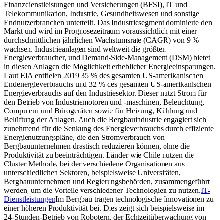
Finanzdienstleistungen und Versicherungen (BFSI), IT und
Telekommunikation, Industrie, Gesundheitswesen und sonstige
Endnutzerbranchen unterteilt. Das Industriesegment dominierte den
Markt und wird im Prognosezeitraum voraussichtlich mit einer
durchschnittlichen jährlichen Wachstumsrate (CAGR) von 9 %
wachsen. Industrieanlagen sind weltweit die größten
Energieverbraucher, und Demand-Side-Management (DSM) bietet
in diesen Anlagen die Möglichkeit erheblicher Energieeinsparungen.
Laut EIA entfielen 2019 35 % des gesamten US-amerikanischen
Endenergieverbrauchs und 32 % des gesamten US-amerikanischen
Energieverbrauchs auf den Industriesektor. Dieser nutzt Strom für
den Betrieb von Industriemotoren und -maschinen, Beleuchtung,
Computern und Bürogeräten sowie für Heizung, Kühlung und
Belüftung der Anlagen. Auch die Bergbauindustrie engagiert sich
zunehmend für die Senkung des Energieverbrauchs durch effiziente
Energienutzungspläne, die den Stromverbrauch von
Bergbauunternehmen drastisch reduzieren können, ohne die
Produktivität zu beeinträchtigen. Länder wie Chile nutzen die
Cluster-Methode, bei der verschiedene Organisationen aus
unterschiedlichen Sektoren, beispielsweise Universitäten,
Bergbauunternehmen und Regierungsbehörden, zusammengeführt
werden, um die Vorteile verschiedener Technologien zu nutzen.
IT-
Dienstleistungen
Im Bergbau tragen technologische Innovationen zu
einer höheren Produktivität bei. Dies zeigt sich beispielsweise im
24-Stunden-Betrieb von Robotern, der Echtzeitüberwachung von