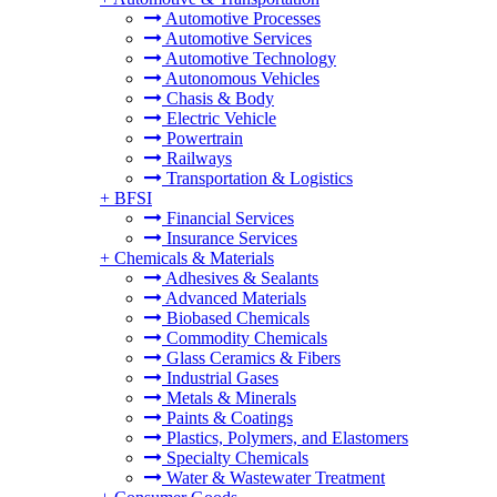
Automotive Processes
Automotive Services
Automotive Technology
Autonomous Vehicles
Chasis & Body
Electric Vehicle
Powertrain
Railways
Transportation & Logistics
+
BFSI
Financial Services
Insurance Services
+
Chemicals & Materials
Adhesives & Sealants
Advanced Materials
Biobased Chemicals
Commodity Chemicals
Glass Ceramics & Fibers
Industrial Gases
Metals & Minerals
Paints & Coatings
Plastics, Polymers, and Elastomers
Specialty Chemicals
Water & Wastewater Treatment