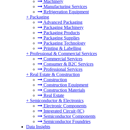
Machinery
Manufacturing Services
Refrigeration Equipment
+
Packaging
Advanced Packaging
Packaging Machinery
Packaging Products
Packaging Supplies
Packaging Technology
Printing & Labelling
+
Professional & Commercial Services
Commercial Services
Consumer & B2C Services
Professional Services
+
Real Estate & Construction
Construction
Construction Equipment
Construction Materials
Real Estate
+
Semiconductor & Electronics
Electronic Components
Integrated Circuit (IC)
Semiconductor Components
Semiconductor Foundries
Data Insights