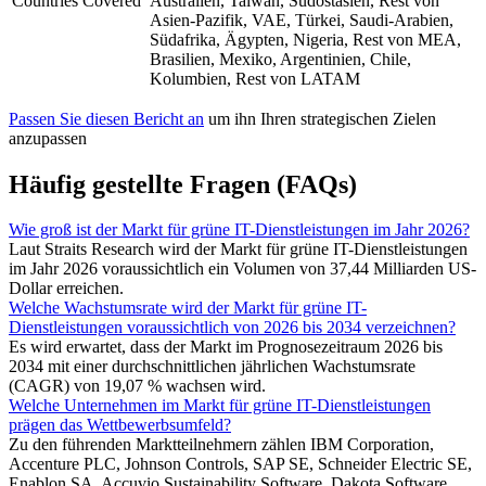
Countries Covered
Australien, Taiwan, Südostasien, Rest von
Asien-Pazifik, VAE, Türkei, Saudi-Arabien,
Südafrika, Ägypten, Nigeria, Rest von MEA,
Brasilien, Mexiko, Argentinien, Chile,
Kolumbien, Rest von LATAM
Passen Sie diesen Bericht an
um ihn Ihren strategischen Zielen
anzupassen
Häufig gestellte Fragen (FAQs)
Wie groß ist der Markt für grüne IT-Dienstleistungen im Jahr 2026?
Laut Straits Research wird der Markt für grüne IT-Dienstleistungen
im Jahr 2026 voraussichtlich ein Volumen von 37,44 Milliarden US-
Dollar erreichen.
Welche Wachstumsrate wird der Markt für grüne IT-
Dienstleistungen voraussichtlich von 2026 bis 2034 verzeichnen?
Es wird erwartet, dass der Markt im Prognosezeitraum 2026 bis
2034 mit einer durchschnittlichen jährlichen Wachstumsrate
(CAGR) von 19,07 % wachsen wird.
Welche Unternehmen im Markt für grüne IT-Dienstleistungen
prägen das Wettbewerbsumfeld?
Zu den führenden Marktteilnehmern zählen IBM Corporation,
Accenture PLC, Johnson Controls, SAP SE, Schneider Electric SE,
Enablon SA, Accuvio Sustainability Software, Dakota Software