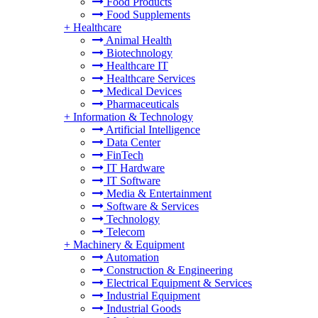
Food Products
Food Supplements
+
Healthcare
Animal Health
Biotechnology
Healthcare IT
Healthcare Services
Medical Devices
Pharmaceuticals
+
Information & Technology
Artificial Intelligence
Data Center
FinTech
IT Hardware
IT Software
Media & Entertainment
Software & Services
Technology
Telecom
+
Machinery & Equipment
Automation
Construction & Engineering
Electrical Equipment & Services
Industrial Equipment
Industrial Goods